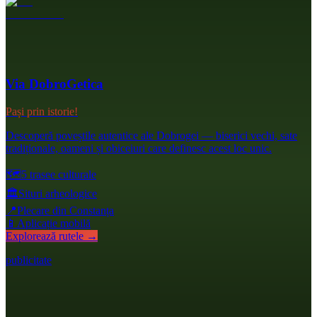
Via DobroGetica
Pași prin istorie!
Descoperă poveștile autentice ale Dobrogei — biserici vechi, sate
tradiționale, oameni și obiceiuri care definesc acest loc unic.
🗺️
5 trasee culturale
🏛️
Situri arheologice
📍
Plecare din Constanța
📱
Aplicație mobilă
Explorează rutele →
publicitate