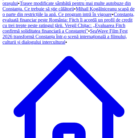
orașului
•
Trasee modificate sâmbătă pentru mai multe autobuze din
Constanța. Ce trebuie să știe călătorii
•
Mihail Kogălniceanu scapă de
o parte din restricțiile la apă. Ce program intră în vigoare
•
Constanța,
evaluată financiar peste România: Fitch îi acordă un profil de credit
cu trei trepte peste ratingul țării. Vergil Chițac: „Evaluarea Fitch
confirmă soliditatea financiară a Constanței”
•
SeaWave Film Fest
2026 transformă Constanța într-o scenă internațională a filmului,
culturii și dialogului intercultural
•