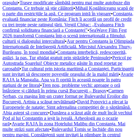
orașului
•
Trasee modificate sâmbătă pentru mai multe autobuze din
Constanța. Ce trebuie să știe călătorii
•
Mihail Kogălniceanu scapă de
o parte din restricțiile la apă. Ce program intră în vigoare
•
Constanța,
evaluată financiar peste România: Fitch îi acordă un profil de credit
cu trei trepte peste ratingul țării. Vergil Chițac: „Evaluarea Fitch
confirmă soliditatea financiară a Constanței”
•
SeaWave Film Fest
2026 transformă Constanța într-o scenă internațională a filmului,
culturii și dialogului intercultural
•
Aur pentru Constanța la Olimpiada
Internațională de Inteligență Artificială. Mircistul Alexandru Thury-
Burileanu, în topul mondial
•
Constanța interbelică, redescoperită,
astăzi, la pas. Tur ghidat gratuit prin străzilele Peninsulei
•
Pericol pe
Autostrada Soarelui! Obiecte metalice găsite în mod repetat pe
carosabil
•
Tur cultural prin istoria maritimă a Constanței. Participanții
sunt invitați să descopere poveștile orașului de la malul mării
•
Avarie
RAJA la Mangalia. Apa va fi oprită în această noapte în patru
stațiuni de pe litoral
•
Tren nou, probleme vechi: aproape o oră
întârziere și căldură în prima cursă București – Brașov
•
Carmen
Șerban, cu mașina într-un crater format pe Bulevardul Eroilor din
București. Artista a scăpat nevătămată
•
David Popovici a plecat la
Europenele de nataţie: Simt adrenalina competiţiei de o săptămână.
Abia aştept să concurez
•
Dunărea a scăzut atât de mult încât vechiul
Pod al lui Constantin a ieșit la iveală. Arheologii au o ocazie
rară
•
Avarie RAJA în zona Hotelului Malibu din Constanța. Mai
multe străzi sunt afectate
•
Bulevardul Tomis se închide din nou
pentru mașini. Constănțenii sunt invitați la plimbare în centrul