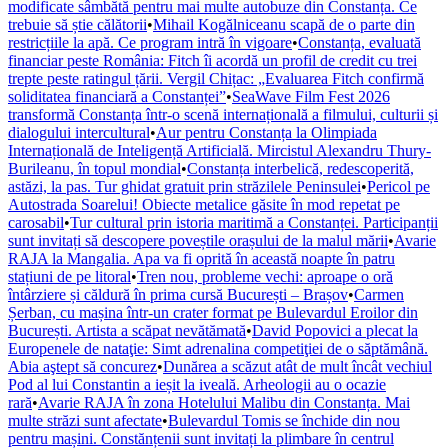
modificate sâmbătă pentru mai multe autobuze din Constanța. Ce
trebuie să știe călătorii
•
Mihail Kogălniceanu scapă de o parte din
restricțiile la apă. Ce program intră în vigoare
•
Constanța, evaluată
financiar peste România: Fitch îi acordă un profil de credit cu trei
trepte peste ratingul țării. Vergil Chițac: „Evaluarea Fitch confirmă
soliditatea financiară a Constanței”
•
SeaWave Film Fest 2026
transformă Constanța într-o scenă internațională a filmului, culturii și
dialogului intercultural
•
Aur pentru Constanța la Olimpiada
Internațională de Inteligență Artificială. Mircistul Alexandru Thury-
Burileanu, în topul mondial
•
Constanța interbelică, redescoperită,
astăzi, la pas. Tur ghidat gratuit prin străzilele Peninsulei
•
Pericol pe
Autostrada Soarelui! Obiecte metalice găsite în mod repetat pe
carosabil
•
Tur cultural prin istoria maritimă a Constanței. Participanții
sunt invitați să descopere poveștile orașului de la malul mării
•
Avarie
RAJA la Mangalia. Apa va fi oprită în această noapte în patru
stațiuni de pe litoral
•
Tren nou, probleme vechi: aproape o oră
întârziere și căldură în prima cursă București – Brașov
•
Carmen
Șerban, cu mașina într-un crater format pe Bulevardul Eroilor din
București. Artista a scăpat nevătămată
•
David Popovici a plecat la
Europenele de nataţie: Simt adrenalina competiţiei de o săptămână.
Abia aştept să concurez
•
Dunărea a scăzut atât de mult încât vechiul
Pod al lui Constantin a ieșit la iveală. Arheologii au o ocazie
rară
•
Avarie RAJA în zona Hotelului Malibu din Constanța. Mai
multe străzi sunt afectate
•
Bulevardul Tomis se închide din nou
pentru mașini. Constănțenii sunt invitați la plimbare în centrul