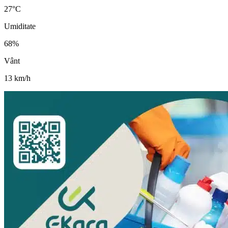
27
°C
Umiditate
68
%
Vânt
13
km/h