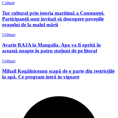
Cultură
Tur cultural prin istoria maritimă a Constanței.
Participanții sunt invitați să descopere poveștile
orașului de la malul mării
Utilitare
Avarie RAJA la Mangalia. Apa va fi oprită în
această noapte în patru stațiuni de pe litoral
Utilitare
Mihail Kogălniceanu scapă de o parte din restricțiile
la apă. Ce program intră în vigoare