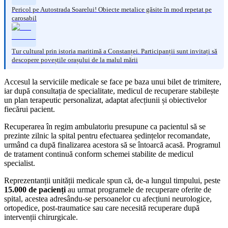
Pericol pe Autostrada Soarelui! Obiecte metalice găsite în mod repetat pe
carosabil
Tur cultural prin istoria maritimă a Constanței. Participanții sunt invitați să
descopere poveștile orașului de la malul mării
Accesul la serviciile medicale se face pe baza unui bilet de trimitere,
iar după consultația de specialitate, medicul de recuperare stabilește
un plan terapeutic personalizat, adaptat afecțiunii și obiectivelor
fiecărui pacient.
Recuperarea în regim ambulatoriu presupune ca pacientul să se
prezinte zilnic la spital pentru efectuarea ședințelor recomandate,
urmând ca după finalizarea acestora să se întoarcă acasă. Programul
de tratament continuă conform schemei stabilite de medicul
specialist.
Reprezentanții unității medicale spun că, de-a lungul timpului, peste
15.000 de pacienți
au urmat programele de recuperare oferite de
spital, acestea adresându-se persoanelor cu afecțiuni neurologice,
ortopedice, post-traumatice sau care necesită recuperare după
intervenții chirurgicale.