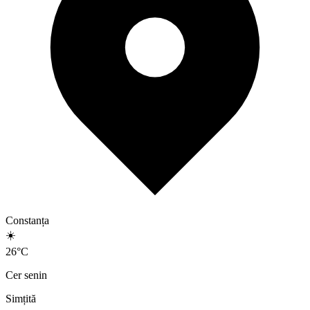
Constanța
☀️
26
°
C
Cer senin
Simțită