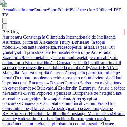
Actualitate
Interne
Externe
Sport
Politică
Sănătatea la zi
Utilitare
LIVE
TV
Breaking
Aur pentru Constanța la Olimpiada Internațională de Inteligență
Artificială. Mircistul Alexandru Thury-Burileanu, în topul
mondial
•
Constanța interbelică, redescoperită, astăzi, la pas. Tur
ghidat gratuit prin străzilele Peninsulei
•
Pericol pe Autostrada
Soarelui! Obiecte metalice găsite în mod repetat pe carosabil
•
Tur
cultural prin istoria maritimă a Constanței. Participanții sunt invitați
să descopere poveștile orașului de la malul mării
•
Avarie RAJA la
Mangalia. Apa va fi oprită în această noapte în patru stațiuni de pe
litoral
•
Tren nou, probleme vechi: aproape o oră întârziere și căldură
în prima cursă București – Brașov
•
Carmen Șerban, cu mașina într-
un crater format pe Bulevardul Eroilor din București. Artista a scăpat
nevătămată
•
David Popovici a plecat la Europenele de nataţie: Simt
adrenalina competiţiei de o săptămână. Abia aştept să
concurez
•
Dunărea a scăzut atât de mult încât vechiul Pod al lui
Constantin a ieșit la iveală. Arheologii au o ocazie rară
•
Avarie
RAJA în zona Hotelului Malibu din Constanța. Mai multe străzi sunt
afectate
•
Bulevardul Tomis se închide din nou pentru mașini.
Constănțenii sunt invitați la plimbare în centrul orașului
•
Trasee