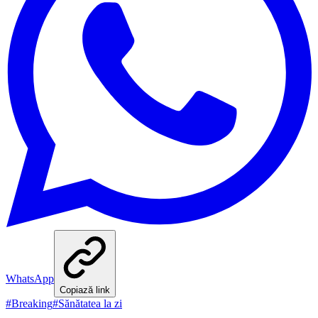
WhatsApp
Copiază link
#
Breaking
#
Sănătatea la zi