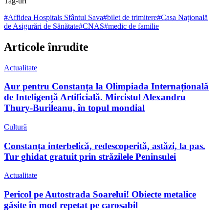
Tag-uri
#
Affidea Hospitals Sfântul Sava
#
bilet de trimitere
#
Casa Națională
de Asigurări de Sănătate
#
CNAS
#
medic de familie
Articole înrudite
Actualitate
Aur pentru Constanța la Olimpiada Internațională
de Inteligență Artificială. Mircistul Alexandru
Thury-Burileanu, în topul mondial
Cultură
Constanța interbelică, redescoperită, astăzi, la pas.
Tur ghidat gratuit prin străzilele Peninsulei
Actualitate
Pericol pe Autostrada Soarelui! Obiecte metalice
găsite în mod repetat pe carosabil