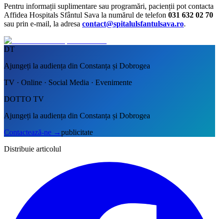
Pentru informații suplimentare sau programări, pacienții pot contacta
Affidea Hospitals Sfântul Sava la numărul de telefon
031 632 02 70
sau prin e-mail, la adresa
contact@spitalulsfantulsava.ro
.
DT
Ajungeți la audiența din Constanța și Dobrogea
TV · Online · Social Media · Evenimente
DOTTO TV
Ajungeți la audiența din Constanța și Dobrogea
Contactează-ne
→
publicitate
Distribuie articolul