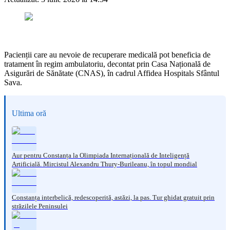
Pacienții care au nevoie de recuperare medicală pot beneficia de
tratament în regim ambulatoriu, decontat prin Casa Națională de
Asigurări de Sănătate (CNAS), în cadrul Affidea Hospitals Sfântul
Sava.
Ultima oră
Aur pentru Constanța la Olimpiada Internațională de Inteligență
Artificială. Mircistul Alexandru Thury-Burileanu, în topul mondial
Constanța interbelică, redescoperită, astăzi, la pas. Tur ghidat gratuit prin
străzilele Peninsulei