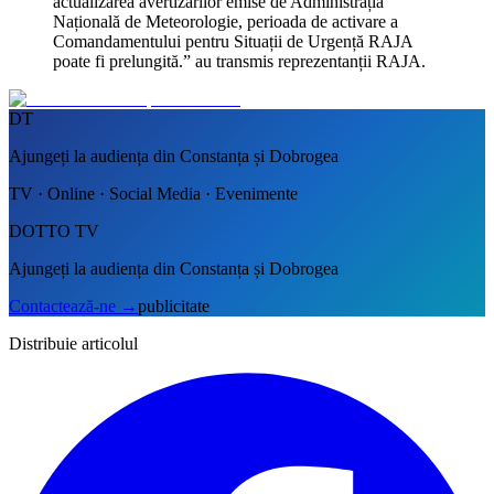
actualizarea avertizărilor emise de Administrația
Națională de Meteorologie, perioada de activare a
Comandamentului pentru Situații de Urgență RAJA
poate fi prelungită.” au transmis reprezentanții RAJA.
DT
Ajungeți la audiența din Constanța și Dobrogea
TV · Online · Social Media · Evenimente
DOTTO TV
Ajungeți la audiența din Constanța și Dobrogea
Contactează-ne
→
publicitate
Distribuie articolul