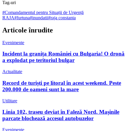
Tag-uri
#
Comandamentul pentru Situații de Urgență
RAJA
#
furtuna
#
inundatii
#
raja constanta
Articole înrudite
Evenimente
Incident la granița României cu Bulgaria! O dronă
a explodat pe teritoriul bulgar
Actualitate
Record de turiști pe litoral în acest weekend. Peste
200.000 de oameni sunt la mare
Utilitare
Linia 102, traseu deviat în Faleză Nord. Mașinile
parcate blochează accesul autobuzelor
Evenimente