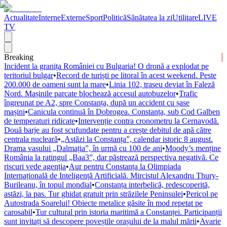
Actualitate
Interne
Externe
Sport
Politică
Sănătatea la zi
Utilitare
LIVE
TV
Breaking
Incident la granița României cu Bulgaria! O dronă a explodat pe
teritoriul bulgar
•
Record de turiști pe litoral în acest weekend. Peste
200.000 de oameni sunt la mare
•
Linia 102, traseu deviat în Faleză
Nord. Mașinile parcate blochează accesul autobuzelor
•
Trafic
îngreunat pe A2, spre Constanța, după un accident cu șase
mașini
•
Canicula continuă în Dobrogea. Constanța, sub Cod Galben
de temperaturi ridicate
•
Intervenție contra cronometru la Cernavodă.
Două barje au fost scufundate pentru a crește debitul de apă către
centrala nucleară
•
„Astăzi la Constanța”, calendar istoric 8 august.
Drama vasului „Dalmația”, în urmă cu 100 de ani
•
Moody’s menține
România la ratingul „Baa3”, dar păstrează perspectiva negativă. Ce
riscuri vede agenția
•
Aur pentru Constanța la Olimpiada
Internațională de Inteligență Artificială. Mircistul Alexandru Thury-
Burileanu, în topul mondial
•
Constanța interbelică, redescoperită,
astăzi, la pas. Tur ghidat gratuit prin străzilele Peninsulei
•
Pericol pe
Autostrada Soarelui! Obiecte metalice găsite în mod repetat pe
carosabil
•
Tur cultural prin istoria maritimă a Constanței. Participanții
sunt invitați să descopere poveștile orașului de la malul mării
•
Avarie