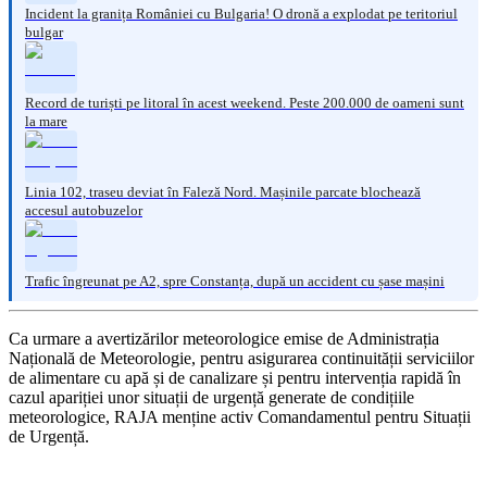
Incident la granița României cu Bulgaria! O dronă a explodat pe teritoriul
bulgar
Record de turiști pe litoral în acest weekend. Peste 200.000 de oameni sunt
la mare
Linia 102, traseu deviat în Faleză Nord. Mașinile parcate blochează
accesul autobuzelor
Trafic îngreunat pe A2, spre Constanța, după un accident cu șase mașini
Ca urmare a avertizărilor meteorologice emise de Administrația
Națională de Meteorologie, pentru asigurarea continuității serviciilor
de alimentare cu apă și de canalizare și pentru intervenția rapidă în
cazul apariției unor situații de urgență generate de condițiile
meteorologice, RAJA menține activ Comandamentul pentru Situații
de Urgență.