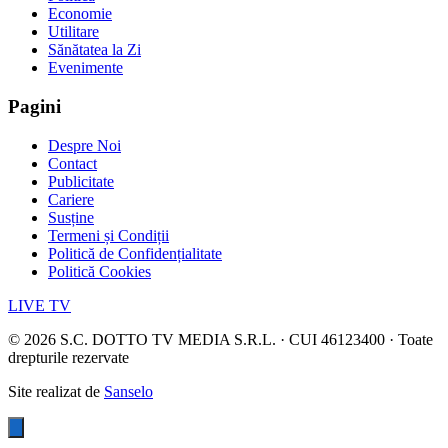
Economie
Utilitare
Sănătatea la Zi
Evenimente
Pagini
Despre Noi
Contact
Publicitate
Cariere
Susține
Termeni și Condiții
Politică de Confidențialitate
Politică Cookies
LIVE TV
©
2026
S.C. DOTTO TV MEDIA S.R.L. · CUI 46123400 · Toate
drepturile rezervate
Site realizat de
Sanselo