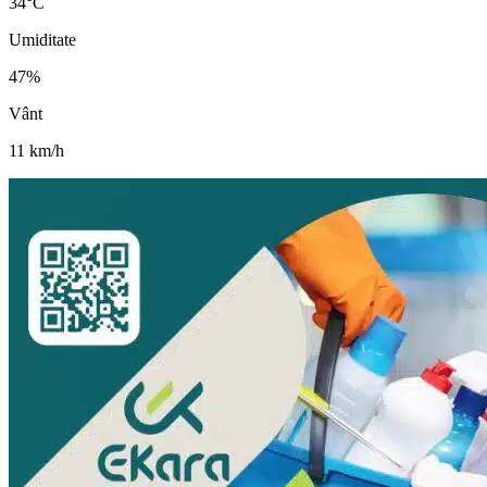
34
°C
Umiditate
47
%
Vânt
11
km/h