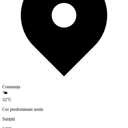
Constanța
🌤️
32
°
C
Cer predominant senin
Simțită