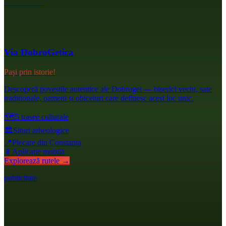
Via DobroGetica
Pași prin istorie!
Descoperă poveștile autentice ale Dobrogei — biserici vechi, sate
tradiționale, oameni și obiceiuri care definesc acest loc unic.
🗺️
5 trasee culturale
🏛️
Situri arheologice
📍
Plecare din Constanța
📱
Aplicație mobilă
Explorează rutele →
publicitate