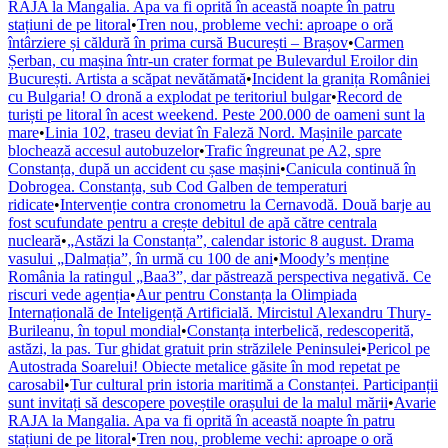
RAJA la Mangalia. Apa va fi oprită în această noapte în patru
stațiuni de pe litoral
•
Tren nou, probleme vechi: aproape o oră
întârziere și căldură în prima cursă București – Brașov
•
Carmen
Șerban, cu mașina într-un crater format pe Bulevardul Eroilor din
București. Artista a scăpat nevătămată
•
Incident la granița României
cu Bulgaria! O dronă a explodat pe teritoriul bulgar
•
Record de
turiști pe litoral în acest weekend. Peste 200.000 de oameni sunt la
mare
•
Linia 102, traseu deviat în Faleză Nord. Mașinile parcate
blochează accesul autobuzelor
•
Trafic îngreunat pe A2, spre
Constanța, după un accident cu șase mașini
•
Canicula continuă în
Dobrogea. Constanța, sub Cod Galben de temperaturi
ridicate
•
Intervenție contra cronometru la Cernavodă. Două barje au
fost scufundate pentru a crește debitul de apă către centrala
nucleară
•
„Astăzi la Constanța”, calendar istoric 8 august. Drama
vasului „Dalmația”, în urmă cu 100 de ani
•
Moody’s menține
România la ratingul „Baa3”, dar păstrează perspectiva negativă. Ce
riscuri vede agenția
•
Aur pentru Constanța la Olimpiada
Internațională de Inteligență Artificială. Mircistul Alexandru Thury-
Burileanu, în topul mondial
•
Constanța interbelică, redescoperită,
astăzi, la pas. Tur ghidat gratuit prin străzilele Peninsulei
•
Pericol pe
Autostrada Soarelui! Obiecte metalice găsite în mod repetat pe
carosabil
•
Tur cultural prin istoria maritimă a Constanței. Participanții
sunt invitați să descopere poveștile orașului de la malul mării
•
Avarie
RAJA la Mangalia. Apa va fi oprită în această noapte în patru
stațiuni de pe litoral
•
Tren nou, probleme vechi: aproape o oră