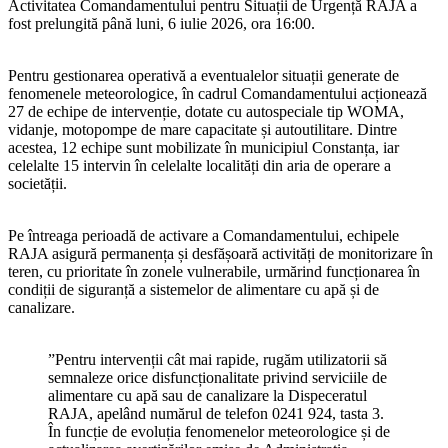
Activitatea Comandamentului pentru Situații de Urgență RAJA a
fost prelungită până luni, 6 iulie 2026, ora 16:00.
Pentru gestionarea operativă a eventualelor situații generate de
fenomenele meteorologice, în cadrul Comandamentului acționează
27 de echipe de intervenție, dotate cu autospeciale tip WOMA,
vidanje, motopompe de mare capacitate și autoutilitare. Dintre
acestea, 12 echipe sunt mobilizate în municipiul Constanța, iar
celelalte 15 intervin în celelalte localități din aria de operare a
societății.
Pe întreaga perioadă de activare a Comandamentului, echipele
RAJA asigură permanența și desfășoară activități de monitorizare în
teren, cu prioritate în zonele vulnerabile, urmărind funcționarea în
condiții de siguranță a sistemelor de alimentare cu apă și de
canalizare.
”Pentru intervenții cât mai rapide, rugăm utilizatorii să
semnaleze orice disfuncționalitate privind serviciile de
alimentare cu apă sau de canalizare la Dispeceratul
RAJA, apelând numărul de telefon 0241 924, tasta 3.
În funcție de evoluția fenomenelor meteorologice și de