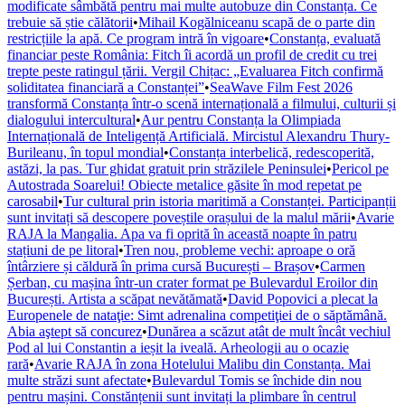
modificate sâmbătă pentru mai multe autobuze din Constanța. Ce
trebuie să știe călătorii
•
Mihail Kogălniceanu scapă de o parte din
restricțiile la apă. Ce program intră în vigoare
•
Constanța, evaluată
financiar peste România: Fitch îi acordă un profil de credit cu trei
trepte peste ratingul țării. Vergil Chițac: „Evaluarea Fitch confirmă
soliditatea financiară a Constanței”
•
SeaWave Film Fest 2026
transformă Constanța într-o scenă internațională a filmului, culturii și
dialogului intercultural
•
Aur pentru Constanța la Olimpiada
Internațională de Inteligență Artificială. Mircistul Alexandru Thury-
Burileanu, în topul mondial
•
Constanța interbelică, redescoperită,
astăzi, la pas. Tur ghidat gratuit prin străzilele Peninsulei
•
Pericol pe
Autostrada Soarelui! Obiecte metalice găsite în mod repetat pe
carosabil
•
Tur cultural prin istoria maritimă a Constanței. Participanții
sunt invitați să descopere poveștile orașului de la malul mării
•
Avarie
RAJA la Mangalia. Apa va fi oprită în această noapte în patru
stațiuni de pe litoral
•
Tren nou, probleme vechi: aproape o oră
întârziere și căldură în prima cursă București – Brașov
•
Carmen
Șerban, cu mașina într-un crater format pe Bulevardul Eroilor din
București. Artista a scăpat nevătămată
•
David Popovici a plecat la
Europenele de nataţie: Simt adrenalina competiţiei de o săptămână.
Abia aştept să concurez
•
Dunărea a scăzut atât de mult încât vechiul
Pod al lui Constantin a ieșit la iveală. Arheologii au o ocazie
rară
•
Avarie RAJA în zona Hotelului Malibu din Constanța. Mai
multe străzi sunt afectate
•
Bulevardul Tomis se închide din nou
pentru mașini. Constănțenii sunt invitați la plimbare în centrul