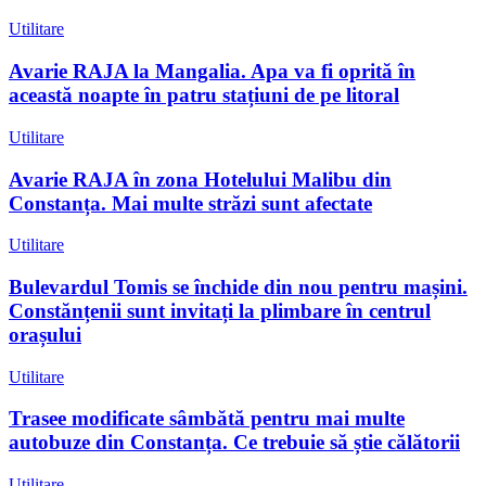
Utilitare
Avarie RAJA la Mangalia. Apa va fi oprită în
această noapte în patru stațiuni de pe litoral
Utilitare
Avarie RAJA în zona Hotelului Malibu din
Constanța. Mai multe străzi sunt afectate
Utilitare
Bulevardul Tomis se închide din nou pentru mașini.
Constănțenii sunt invitați la plimbare în centrul
orașului
Utilitare
Trasee modificate sâmbătă pentru mai multe
autobuze din Constanța. Ce trebuie să știe călătorii
Utilitare