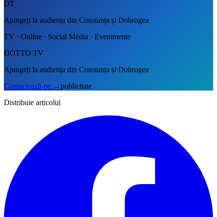
DT
Ajungeți la audiența din Constanța și Dobrogea
TV · Online · Social Media · Evenimente
DOTTO TV
Ajungeți la audiența din Constanța și Dobrogea
Contactează-ne
→
publicitate
Distribuie articolul