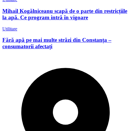
Mihail Kogălniceanu scapă de o parte din restricțiile
la apă. Ce program intră în vigoare
Utilitare
Fără apă pe mai multe străzi din Constanța –
consumatorii afectați