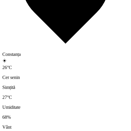
Constanța
☀️
26
°
C
Cer senin
Simțită
27
°C
Umiditate
68
%
Vânt