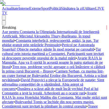
Actualitate
Interne
Externe
Sport
Politică
Sănătatea la zi
Utilitare
LIVE
TV
Breaking
Aur pentru Constanța la Olimpiada Internațională de Inteligență
Artificială. Mircistul Alexandru Thury-Burileanu, în topul
mondial
•
Constanța interbelică, redescoperită, astăzi, la pas. Tur
ghidat gratuit prin străzilele Peninsulei
•
Pericol pe Autostrada
Soarelui! Obiecte metalice găsite în mod repetat pe carosabil
•
Tur
cultural prin istoria maritimă a Constanței. Participanții sunt invitați
să descopere poveștile orașului de la malul mării
•
Avarie RAJA la
Mangalia. Apa va fi oprită în această noapte în patru stațiuni de pe
litoral
•
Tren nou, probleme vechi: aproape o oră întârziere și căldură
în prima cursă București – Brașov
•
Carmen Șerban, cu mașina într-
un crater format pe Bulevardul Eroilor din București. Artista a scăpat
nevătămată
•
David Popovici a plecat la Europenele de nataţie: Simt
adrenalina competiţiei de o săptămână. Abia aştept să
concurez
•
Dunărea a scăzut atât de mult încât vechiul Pod al lui
Constantin a ieșit la iveală. Arheologii au o ocazie rară
•
Avarie
RAJA în zona Hotelului Malibu din Constanța. Mai multe străzi sunt
afectate
•
Bulevardul Tomis se închide din nou pentru mașini.
Constănțenii sunt invitați la plimbare în centrul orașului
•
Trasee