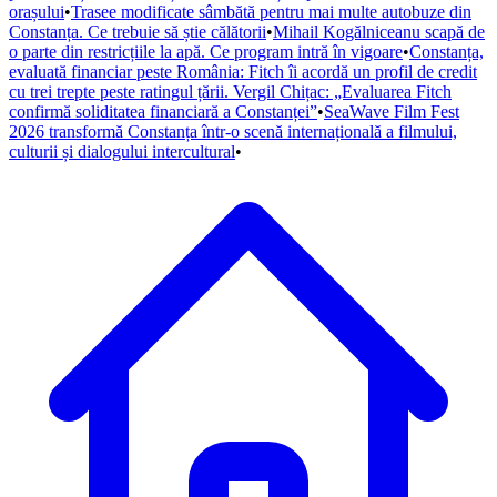
orașului
•
Trasee modificate sâmbătă pentru mai multe autobuze din
Constanța. Ce trebuie să știe călătorii
•
Mihail Kogălniceanu scapă de
o parte din restricțiile la apă. Ce program intră în vigoare
•
Constanța,
evaluată financiar peste România: Fitch îi acordă un profil de credit
cu trei trepte peste ratingul țării. Vergil Chițac: „Evaluarea Fitch
confirmă soliditatea financiară a Constanței”
•
SeaWave Film Fest
2026 transformă Constanța într-o scenă internațională a filmului,
culturii și dialogului intercultural
•