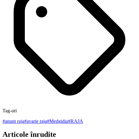
Tag-uri
#
anunt raja
#
avarie raja
#
Medgidia
#
RAJA
Articole înrudite