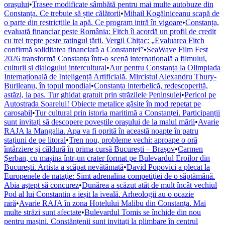
orașului
•
Trasee modificate sâmbătă pentru mai multe autobuze din
Constanța. Ce trebuie să știe călătorii
•
Mihail Kogălniceanu scapă de
o parte din restricțiile la apă. Ce program intră în vigoare
•
Constanța,
evaluată financiar peste România: Fitch îi acordă un profil de credit
cu trei trepte peste ratingul țării. Vergil Chițac: „Evaluarea Fitch
confirmă soliditatea financiară a Constanței”
•
SeaWave Film Fest
2026 transformă Constanța într-o scenă internațională a filmului,
culturii și dialogului intercultural
•
Aur pentru Constanța la Olimpiada
Internațională de Inteligență Artificială. Mircistul Alexandru Thury-
Burileanu, în topul mondial
•
Constanța interbelică, redescoperită,
astăzi, la pas. Tur ghidat gratuit prin străzilele Peninsulei
•
Pericol pe
Autostrada Soarelui! Obiecte metalice găsite în mod repetat pe
carosabil
•
Tur cultural prin istoria maritimă a Constanței. Participanții
sunt invitați să descopere poveștile orașului de la malul mării
•
Avarie
RAJA la Mangalia. Apa va fi oprită în această noapte în patru
stațiuni de pe litoral
•
Tren nou, probleme vechi: aproape o oră
întârziere și căldură în prima cursă București – Brașov
•
Carmen
Șerban, cu mașina într-un crater format pe Bulevardul Eroilor din
București. Artista a scăpat nevătămată
•
David Popovici a plecat la
Europenele de nataţie: Simt adrenalina competiţiei de o săptămână.
Abia aştept să concurez
•
Dunărea a scăzut atât de mult încât vechiul
Pod al lui Constantin a ieșit la iveală. Arheologii au o ocazie
rară
•
Avarie RAJA în zona Hotelului Malibu din Constanța. Mai
multe străzi sunt afectate
•
Bulevardul Tomis se închide din nou
pentru mașini. Constănțenii sunt invitați la plimbare în centrul