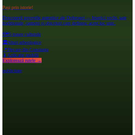
Pași prin istorie!
Descoperă poveștile autentice ale Dobrogei — biserici vechi, sate
tradiționale, oameni și obiceiuri care definesc acest loc unic.
🗺️
5 trasee culturale
🏛️
Situri arheologice
📍
Plecare din Constanța
📱
Aplicație mobilă
Explorează rutele →
publicitate