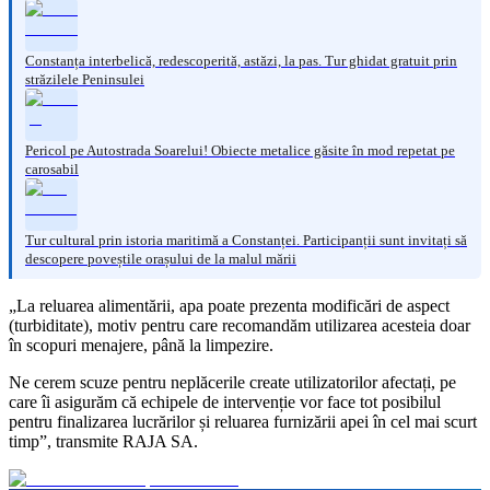
Constanța interbelică, redescoperită, astăzi, la pas. Tur ghidat gratuit prin
străzilele Peninsulei
Pericol pe Autostrada Soarelui! Obiecte metalice găsite în mod repetat pe
carosabil
Tur cultural prin istoria maritimă a Constanței. Participanții sunt invitați să
descopere poveștile orașului de la malul mării
„La reluarea alimentării, apa poate prezenta modificări de aspect
(turbiditate), motiv pentru care recomandăm utilizarea acesteia doar
în scopuri menajere, până la limpezire.
Ne cerem scuze pentru neplăcerile create utilizatorilor afectați, pe
care îi asigurăm că echipele de intervenție vor face tot posibilul
pentru finalizarea lucrărilor și reluarea furnizării apei în cel mai scurt
timp”, transmite RAJA SA.