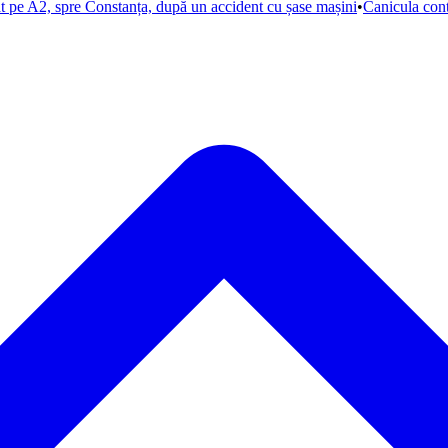
at pe A2, spre Constanța, după un accident cu șase mașini
•
Canicula con