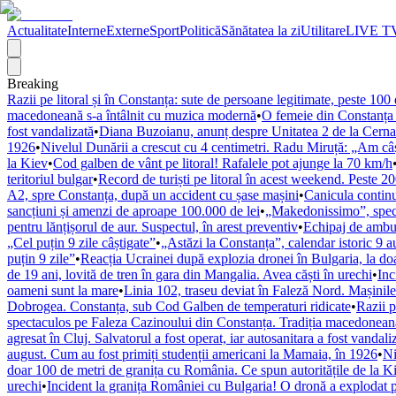
Actualitate
Interne
Externe
Sport
Politică
Sănătatea la zi
Utilitare
LIVE T
Breaking
Razii pe litoral și în Constanța: sute de persoane legitimate, peste 10
macedoneană s-a întâlnit cu muzica modernă
•
O femeie din Constanța a
fost vandalizată
•
Diana Buzoianu, anunț despre Unitatea 2 de la Cernav
1926
•
Nivelul Dunării a crescut cu 4 centimetri. Radu Miruță: „Am câșt
la Kiev
•
Cod galben de vânt pe litoral! Rafalele pot ajunge la 70 km/h
teritoriul bulgar
•
Record de turiști pe litoral în acest weekend. Peste 
A2, spre Constanța, după un accident cu șase mașini
•
Canicula contin
sancțiuni și amenzi de aproape 100.000 de lei
•
„Makedonissimo”, spect
pentru lănțișorul de aur. Suspectul, în arest preventiv
•
Echipaj de ambula
„Cel puțin 9 zile câștigate”
•
„Astăzi la Constanța”, calendar istoric 9 
puțin 9 zile”
•
Reacția Ucrainei după explozia dronei în Bulgaria, la do
de 19 ani, lovită de tren în gara din Mangalia. Avea căști în urechi
•
Inc
oameni sunt la mare
•
Linia 102, traseu deviat în Faleză Nord. Mașinil
Dobrogea. Constanța, sub Cod Galben de temperaturi ridicate
•
Razii p
spectaculos pe Faleza Cazinoului din Constanța. Tradiția macedonean
agresat în Cluj. Salvatorul a fost operat, iar autosanitara a fost vandali
august. Cum au fost primiți studenții americani la Mamaia, în 1926
•
Ni
doar 100 de metri de granița cu România. Ce spun autoritățile de la K
urechi
•
Incident la granița României cu Bulgaria! O dronă a explodat pe