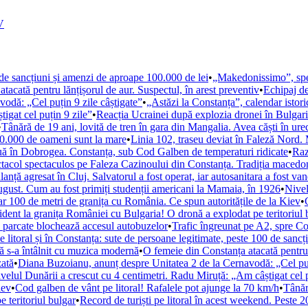
V
0 de sancțiuni și amenzi de aproape 100.000 de lei
•
„Makedonissimo”, spec
tacată pentru lănțișorul de aur. Suspectul, în arest preventiv
•
Echipaj de
odă: „Cel puțin 9 zile câștigate”
•
„Astăzi la Constanța”, calendar istor
igat cel puțin 9 zile”
•
Reacția Ucrainei după explozia dronei în Bulgari
•
Tânără de 19 ani, lovită de tren în gara din Mangalia. Avea căști în ure
200.000 de oameni sunt la mare
•
Linia 102, traseu deviat în Faleză Nord.
uă în Dobrogea. Constanța, sub Cod Galben de temperaturi ridicate
•
Raz
acol spectaculos pe Faleza Cazinoului din Constanța. Tradiția macedo
nță agresat în Cluj. Salvatorul a fost operat, iar autosanitara a fost van
august. Cum au fost primiți studenții americani la Mamaia, în 1926
•
Nivel
ar 100 de metri de granița cu România. Ce spun autoritățile de la Kiev
•
ident la granița României cu Bulgaria! O dronă a explodat pe teritoriul 
e parcate blochează accesul autobuzelor
•
Trafic îngreunat pe A2, spre Co
e litoral și în Constanța: sute de persoane legitimate, peste 100 de sanc
ă s-a întâlnit cu muzica modernă
•
O femeie din Constanța atacată pentru l
zată
•
Diana Buzoianu, anunț despre Unitatea 2 de la Cernavodă: „Cel puți
velul Dunării a crescut cu 4 centimetri. Radu Miruță: „Am câștigat cel p
iev
•
Cod galben de vânt pe litoral! Rafalele pot ajunge la 70 km/h
•
Tânăr
 teritoriul bulgar
•
Record de turiști pe litoral în acest weekend. Peste