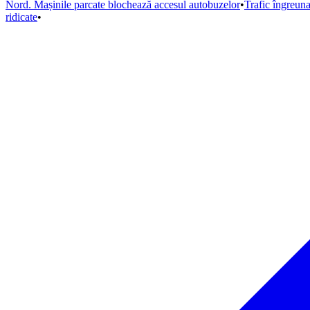
Nord. Mașinile parcate blochează accesul autobuzelor
•
Trafic îngreun
ridicate
•