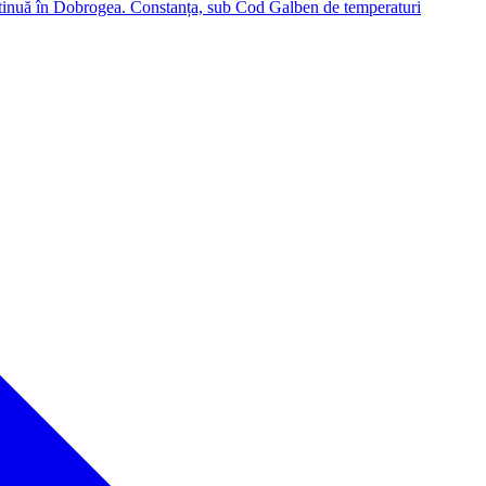
tinuă în Dobrogea. Constanța, sub Cod Galben de temperaturi