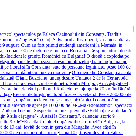
tacol spectaculos pe Faleza Cazinoului din Constanța. Tradiția
 ambulanță agresat în Cluj. Salvatorul a fost operat, iar autosanitara a
ic 9 august. Cum au fost primiți studenții americani la Mamaia, în
a, la doar 100 de metri de granița cu România. Ce spun autoritățile de
chi
•
Incident la granița României cu Bulgaria! O dronă a explodat pe
 Mașinile parcate blochează accesul autobuzelor
•
Trafic îngreunat pe
ii pe litoral și în Constanța: sute de persoane legitimate, peste 100 de
neană s-a întâlnit cu muzica modernă
•
O femeie din Constanța atacată
dalizată
•
Diana Buzoianu, anunț despre Unitatea 2 de la Cernavodă:
ul Dunării a crescut cu 4 centimetri. Radu Miruță: „Am câștigat cel
Cod galben de vânt pe litoral! Rafalele pot ajunge la 70 km/h
•
Tânără
bulgar
•
Record de turiști pe litoral în acest weekend. Peste 200.000 de
nstanța, după un accident cu șase mașini
•
Canicula continuă în
țiuni și amenzi de aproape 100.000 de lei
•
„Makedonissimo”, spectacol
ănțișorul de aur. Suspectul, în arest preventiv
•
Echipaj de ambulanță
n 9 zile câștigate”
•
„Astăzi la Constanța”, calendar istoric 9
uțin 9 zile”
•
Reacția Ucrainei după explozia dronei în Bulgaria, la
ă de 19 ani, lovită de tren în gara din Mangalia. Avea căști în
 200.000 de oameni sunt la mare
•
Linia 102, traseu deviat în Faleză