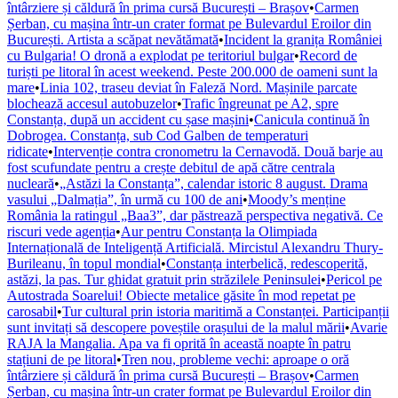
întârziere și căldură în prima cursă București – Brașov
•
Carmen
Șerban, cu mașina într-un crater format pe Bulevardul Eroilor din
București. Artista a scăpat nevătămată
•
Incident la granița României
cu Bulgaria! O dronă a explodat pe teritoriul bulgar
•
Record de
turiști pe litoral în acest weekend. Peste 200.000 de oameni sunt la
mare
•
Linia 102, traseu deviat în Faleză Nord. Mașinile parcate
blochează accesul autobuzelor
•
Trafic îngreunat pe A2, spre
Constanța, după un accident cu șase mașini
•
Canicula continuă în
Dobrogea. Constanța, sub Cod Galben de temperaturi
ridicate
•
Intervenție contra cronometru la Cernavodă. Două barje au
fost scufundate pentru a crește debitul de apă către centrala
nucleară
•
„Astăzi la Constanța”, calendar istoric 8 august. Drama
vasului „Dalmația”, în urmă cu 100 de ani
•
Moody’s menține
România la ratingul „Baa3”, dar păstrează perspectiva negativă. Ce
riscuri vede agenția
•
Aur pentru Constanța la Olimpiada
Internațională de Inteligență Artificială. Mircistul Alexandru Thury-
Burileanu, în topul mondial
•
Constanța interbelică, redescoperită,
astăzi, la pas. Tur ghidat gratuit prin străzilele Peninsulei
•
Pericol pe
Autostrada Soarelui! Obiecte metalice găsite în mod repetat pe
carosabil
•
Tur cultural prin istoria maritimă a Constanței. Participanții
sunt invitați să descopere poveștile orașului de la malul mării
•
Avarie
RAJA la Mangalia. Apa va fi oprită în această noapte în patru
stațiuni de pe litoral
•
Tren nou, probleme vechi: aproape o oră
întârziere și căldură în prima cursă București – Brașov
•
Carmen
Șerban, cu mașina într-un crater format pe Bulevardul Eroilor din