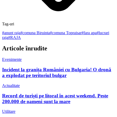
Tag-uri
#
anunt raja
#
comuna Biruinta
#
comuna Topraisar
#
fara apa
#
lucrari
raja
#
RAJA
Articole înrudite
Evenimente
Incident la granița României cu Bulgaria! O dronă
a explodat pe teritoriul bulgar
Actualitate
Record de turiști pe litoral în acest weekend. Peste
200.000 de oameni sunt la mare
Utilitare