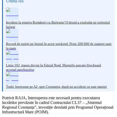
Ultima oră
Incident la granița României cu Bulgaria! O dronă a explodat pe teritoriul
bulgar
Record de turiști pe litoral în acest weekend. Peste 200.000 de oameni sunt
la mare
Linia 102, traseu deviat în Faleză Nord. Mașinile parcate blochează
accesul autobuzelor
Trafic îngreunat pe A2, spre Constanța, după un accident cu șase mașini
Potrivit RAJA, întreruperea este necesară pentru executarea
lucrărilor prevăzute în cadrul Contractului CL37 – „Sistemul
Regional Constanța”, investiție derulată prin Programul Operațional
Infrastructură Mare (POIM).