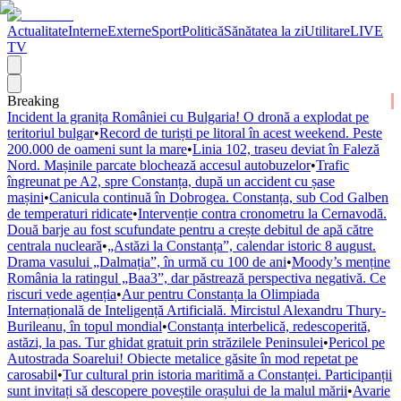
Actualitate
Interne
Externe
Sport
Politică
Sănătatea la zi
Utilitare
LIVE
TV
Breaking
Incident la granița României cu Bulgaria! O dronă a explodat pe
teritoriul bulgar
•
Record de turiști pe litoral în acest weekend. Peste
200.000 de oameni sunt la mare
•
Linia 102, traseu deviat în Faleză
Nord. Mașinile parcate blochează accesul autobuzelor
•
Trafic
îngreunat pe A2, spre Constanța, după un accident cu șase
mașini
•
Canicula continuă în Dobrogea. Constanța, sub Cod Galben
de temperaturi ridicate
•
Intervenție contra cronometru la Cernavodă.
Două barje au fost scufundate pentru a crește debitul de apă către
centrala nucleară
•
„Astăzi la Constanța”, calendar istoric 8 august.
Drama vasului „Dalmația”, în urmă cu 100 de ani
•
Moody’s menține
România la ratingul „Baa3”, dar păstrează perspectiva negativă. Ce
riscuri vede agenția
•
Aur pentru Constanța la Olimpiada
Internațională de Inteligență Artificială. Mircistul Alexandru Thury-
Burileanu, în topul mondial
•
Constanța interbelică, redescoperită,
astăzi, la pas. Tur ghidat gratuit prin străzilele Peninsulei
•
Pericol pe
Autostrada Soarelui! Obiecte metalice găsite în mod repetat pe
carosabil
•
Tur cultural prin istoria maritimă a Constanței. Participanții
sunt invitați să descopere poveștile orașului de la malul mării
•
Avarie