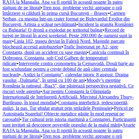
RAJA la Mangalia. Apa va fi oprită în această noapte în patru
stațiuni de pe litoral
•
Tren nou, probleme vechi: aproape o oră
întârziere și căldură în prima cursă București – Brașov
•
Carmen
Șerban, cu mașina într-un crater format pe Bulevardul Eroilor din
București. Artista a scăpat nevătămată
•
Incident la granița României
cu Bulgaria! O dronă a explodat pe teritoriul bulgar
•
Record de
turiști pe litoral în acest weekend. Peste 200.000 de oameni sunt la
mare
•
Linia 102, traseu deviat în Faleză Nord. Mașinile parcate
blochează accesul autobuzelor
•
Trafic îngreunat pe A2, spre
Constanța, după un accident cu șase mașini
•
Canicula continuă în
Dobrogea. Constanța, sub Cod Galben de temperaturi
ridicate
•
Intervenție contra cronometru la Cernavodă. Două barje au
fost scufundate pentru a crește debitul de apă către centrala
nucleară
•
„Astăzi la Constanța”, calendar istoric 8 august. Drama
vasului „Dalmația”, în urmă cu 100 de ani
•
Moody’s menține
România la ratingul „Baa3”, dar păstrează perspectiva negativă. Ce
riscuri vede agenția
•
Aur pentru Constanța la Olimpiada
Internațională de Inteligență Artificială. Mircistul Alexandru Thury-
Burileanu, în topul mondial
•
Constanța interbelică, redescoperită,
astăzi, la pas. Tur ghidat gratuit prin străzilele Peninsulei
•
Pericol pe
Autostrada Soarelui! Obiecte metalice găsite în mod repetat pe
carosabil
•
Tur cultural prin istoria maritimă a Constanței. Participanții
sunt invitați să descopere poveștile orașului de la malul mării
•
Avarie
RAJA la Mangalia. Apa va fi oprită în această noapte în patru
stațiuni de pe litoral
•
Tren nou, probleme vechi: aproape o oră