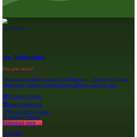
Via DobroGetica
Pași prin istorie!
Descoperă poveștile autentice ale Dobrogei — biserici vechi, sate
tradiționale, oameni și obiceiuri care definesc acest loc unic.
🗺️
5 trasee culturale
🏛️
Situri arheologice
📍
Plecare din Constanța
📱
Aplicație mobilă
Explorează rutele →
publicitate