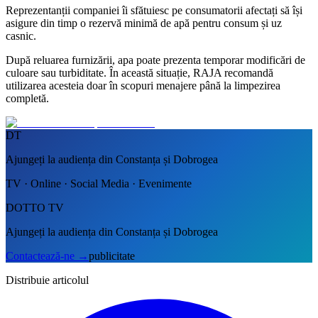
Reprezentanții companiei îi sfătuiesc pe consumatorii afectați să își
asigure din timp o rezervă minimă de apă pentru consum și uz
casnic.
După reluarea furnizării, apa poate prezenta temporar modificări de
culoare sau turbiditate. În această situație, RAJA recomandă
utilizarea acesteia doar în scopuri menajere până la limpezirea
completă.
DT
Ajungeți la audiența din Constanța și Dobrogea
TV · Online · Social Media · Evenimente
DOTTO TV
Ajungeți la audiența din Constanța și Dobrogea
Contactează-ne
→
publicitate
Distribuie articolul