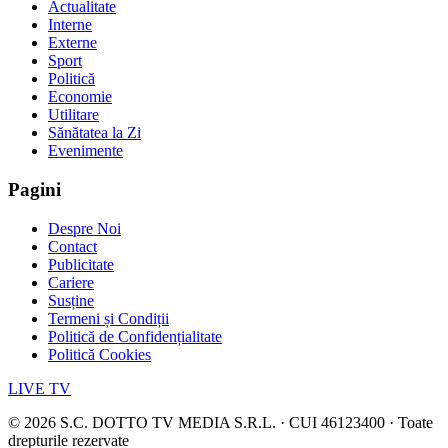
Actualitate
Interne
Externe
Sport
Politică
Economie
Utilitare
Sănătatea la Zi
Evenimente
Pagini
Despre Noi
Contact
Publicitate
Cariere
Susține
Termeni și Condiții
Politică de Confidențialitate
Politică Cookies
LIVE TV
©
2026
S.C. DOTTO TV MEDIA S.R.L. · CUI 46123400 · Toate
drepturile rezervate