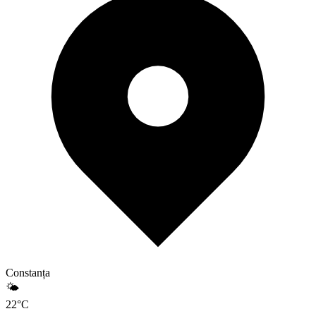
Constanța
🌤️
22
°
C