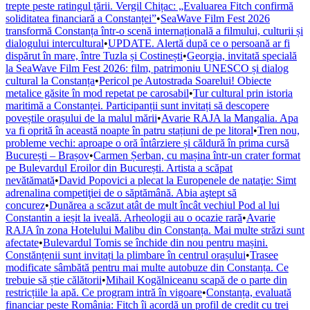
trepte peste ratingul țării. Vergil Chițac: „Evaluarea Fitch confirmă
soliditatea financiară a Constanței”
•
SeaWave Film Fest 2026
transformă Constanța într-o scenă internațională a filmului, culturii și
dialogului intercultural
•
UPDATE. Alertă după ce o persoană ar fi
dispărut în mare, între Tuzla și Costinești
•
Georgia, invitată specială
la SeaWave Film Fest 2026: film, patrimoniu UNESCO și dialog
cultural la Constanța
•
Pericol pe Autostrada Soarelui! Obiecte
metalice găsite în mod repetat pe carosabil
•
Tur cultural prin istoria
maritimă a Constanței. Participanții sunt invitați să descopere
poveștile orașului de la malul mării
•
Avarie RAJA la Mangalia. Apa
va fi oprită în această noapte în patru stațiuni de pe litoral
•
Tren nou,
probleme vechi: aproape o oră întârziere și căldură în prima cursă
București – Brașov
•
Carmen Șerban, cu mașina într-un crater format
pe Bulevardul Eroilor din București. Artista a scăpat
nevătămată
•
David Popovici a plecat la Europenele de nataţie: Simt
adrenalina competiţiei de o săptămână. Abia aştept să
concurez
•
Dunărea a scăzut atât de mult încât vechiul Pod al lui
Constantin a ieșit la iveală. Arheologii au o ocazie rară
•
Avarie
RAJA în zona Hotelului Malibu din Constanța. Mai multe străzi sunt
afectate
•
Bulevardul Tomis se închide din nou pentru mașini.
Constănțenii sunt invitați la plimbare în centrul orașului
•
Trasee
modificate sâmbătă pentru mai multe autobuze din Constanța. Ce
trebuie să știe călătorii
•
Mihail Kogălniceanu scapă de o parte din
restricțiile la apă. Ce program intră în vigoare
•
Constanța, evaluată
financiar peste România: Fitch îi acordă un profil de credit cu trei