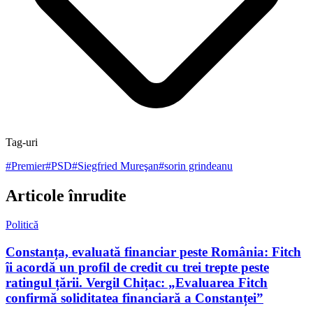
Tag-uri
#
Premier
#
PSD
#
Siegfried Mureşan
#
sorin grindeanu
Articole înrudite
Politică
Constanța, evaluată financiar peste România: Fitch
îi acordă un profil de credit cu trei trepte peste
ratingul țării. Vergil Chițac: „Evaluarea Fitch
confirmă soliditatea financiară a Constanței”