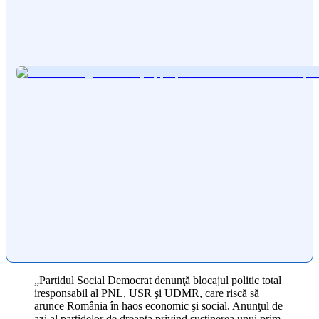
„Partidul Social Democrat denunţă blocajul politic total
iresponsabil al PNL, USR şi UDMR, care riscă să
arunce România în haos economic şi social. Anunţul de
azi al partidelor de dreapta privind susţinerea unui prim-