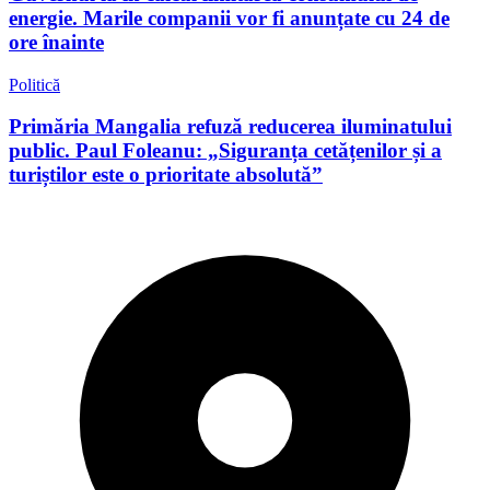
energie. Marile companii vor fi anunțate cu 24 de
ore înainte
Politică
Primăria Mangalia refuză reducerea iluminatului
public. Paul Foleanu: „Siguranța cetățenilor și a
turiștilor este o prioritate absolută”