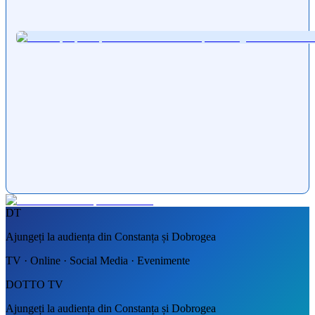
DT
Ajungeți la audiența din Constanța și Dobrogea
TV · Online · Social Media · Evenimente
DOTTO TV
Ajungeți la audiența din Constanța și Dobrogea