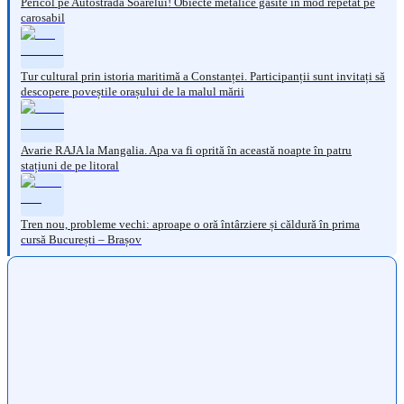
Pericol pe Autostrada Soarelui! Obiecte metalice găsite în mod repetat pe
carosabil
Tur cultural prin istoria maritimă a Constanței. Participanții sunt invitați să
descopere poveștile orașului de la malul mării
Avarie RAJA la Mangalia. Apa va fi oprită în această noapte în patru
stațiuni de pe litoral
Tren nou, probleme vechi: aproape o oră întârziere și căldură în prima
cursă București – Brașov