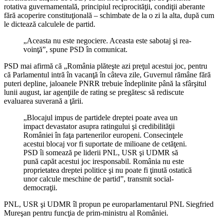
rotativa guvernamentală, principiul reciprocităţii, condiţii aberante
fără acoperire constituţională – schimbate de la o zi la alta, după cum
le dictează calculele de partid.
„Aceasta nu este negociere. Aceasta este sabotaj şi rea-
voinţă”, spune PSD în comunicat.
PSD mai afirmă că „România plăteşte azi preţul acestui joc, pentru
că Parlamentul intră în vacanţă în câteva zile, Guvernul rămâne fără
puteri depline, jaloanele PNRR trebuie îndeplinite până la sfârşitul
lunii august, iar agenţiile de rating se pregătesc să rediscute
evaluarea suverană a ţării.
„Blocajul impus de partidele dreptei poate avea un
impact devastator asupra ratingului şi credibilităţii
României în faţa partenerilor europeni. Consecinţele
acestui blocaj vor fi suportate de milioane de cetăţeni.
PSD îi somează pe liderii PNL, USR şi UDMR să
pună capăt acestui joc iresponsabil. România nu este
proprietatea dreptei politice şi nu poate fi ţinută ostatică
unor calcule meschine de partid”, transmit social-
democraţii.
PNL, USR şi UDMR îl propun pe europarlamentarul PNL Siegfried
Mureşan pentru funcţia de prim-ministru al României.