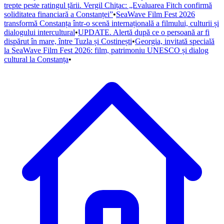
trepte peste ratingul țării. Vergil Chițac: „Evaluarea Fitch confirmă
soliditatea financiară a Constanței”
•
SeaWave Film Fest 2026
transformă Constanța într-o scenă internațională a filmului, culturii și
dialogului intercultural
•
UPDATE. Alertă după ce o persoană ar fi
dispărut în mare, între Tuzla și Costinești
•
Georgia, invitată specială
la SeaWave Film Fest 2026: film, patrimoniu UNESCO și dialog
cultural la Constanța
•