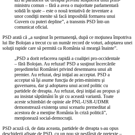
ministru comun – fără a avea o majoritate parlamentară
solidă în spate – este o nouă tentativă de inventare a
unor condiţii menite să facă imposibilă formarea unui
Guvern cu puteri depline”, a transmis PSD într-un
comunicat oficial.
PSD arată că „a susţinut în permanenţă, după ce moţiunea împotriva
lui Ilie Bolojan a trecut cu un număr record de voturi, adoptarea unei
soluţii rapide care să permită ca România să meargă înainte”.
„PSD a dorit refacerea rapidă a coaliţiei pro-occidentale
– fără Bolojan. Au refuzat! PSD a susţinut încercările
preşedintelui României privind desemnarea unui alt
premier. Au refuzat, deşi iniţial au acceptat. PSD a
acceptat să îşi asume funcţia de prim-ministru şi
guvernarea, dar şi adoptarea unui acord politic cu
partidele de dreapta. Au refuzat, deşi iniţial au propus şi
au insistat săptămâni în şir cu această variantă. Toate
aceste schimbări de opinie ale PNL-USR-UDMR
demonstrează existenţa unui scenariu premeditat al
acestora de a menţine România în criză politică”,
menţionează social-democraţii.
PSD acuză că, de data aceasta, partidele de dreapta s-au opus
deschiderii afişate de PSD, cu un nou şir nesfârşit de pretexte –