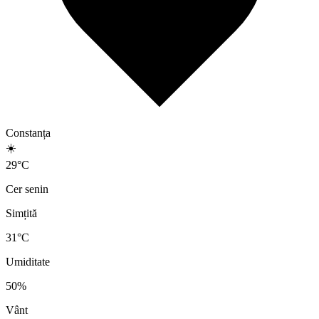
Constanța
☀️
29
°
C
Cer senin
Simțită
31
°C
Umiditate
50
%
Vânt