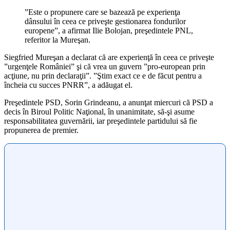
”Este o propunere care se bazează pe experienţa
dânsului în ceea ce priveşte gestionarea fondurilor
europene”, a afirmat Ilie Bolojan, preşedintele PNL,
referitor la Mureşan.
Siegfried Mureşan a declarat că are experienţă în ceea ce priveşte
”urgenţele României” şi că vrea un guvern ”pro-european prin
acţiune, nu prin declaraţii”. ”Ştim exact ce e de făcut pentru a
încheia cu succes PNRR”, a adăugat el.
Preşedintele PSD, Sorin Grindeanu, a anunţat miercuri că PSD a
decis în Biroul Politic Naţional, în unanimitate, să-şi asume
responsabilitatea guvernării, iar preşedintele partidului să fie
propunerea de premier.