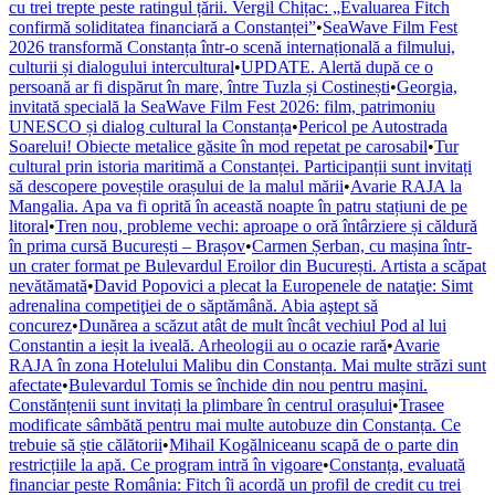
cu trei trepte peste ratingul țării. Vergil Chițac: „Evaluarea Fitch
confirmă soliditatea financiară a Constanței”
•
SeaWave Film Fest
2026 transformă Constanța într-o scenă internațională a filmului,
culturii și dialogului intercultural
•
UPDATE. Alertă după ce o
persoană ar fi dispărut în mare, între Tuzla și Costinești
•
Georgia,
invitată specială la SeaWave Film Fest 2026: film, patrimoniu
UNESCO și dialog cultural la Constanța
•
Pericol pe Autostrada
Soarelui! Obiecte metalice găsite în mod repetat pe carosabil
•
Tur
cultural prin istoria maritimă a Constanței. Participanții sunt invitați
să descopere poveștile orașului de la malul mării
•
Avarie RAJA la
Mangalia. Apa va fi oprită în această noapte în patru stațiuni de pe
litoral
•
Tren nou, probleme vechi: aproape o oră întârziere și căldură
în prima cursă București – Brașov
•
Carmen Șerban, cu mașina într-
un crater format pe Bulevardul Eroilor din București. Artista a scăpat
nevătămată
•
David Popovici a plecat la Europenele de nataţie: Simt
adrenalina competiţiei de o săptămână. Abia aştept să
concurez
•
Dunărea a scăzut atât de mult încât vechiul Pod al lui
Constantin a ieșit la iveală. Arheologii au o ocazie rară
•
Avarie
RAJA în zona Hotelului Malibu din Constanța. Mai multe străzi sunt
afectate
•
Bulevardul Tomis se închide din nou pentru mașini.
Constănțenii sunt invitați la plimbare în centrul orașului
•
Trasee
modificate sâmbătă pentru mai multe autobuze din Constanța. Ce
trebuie să știe călătorii
•
Mihail Kogălniceanu scapă de o parte din
restricțiile la apă. Ce program intră în vigoare
•
Constanța, evaluată
financiar peste România: Fitch îi acordă un profil de credit cu trei