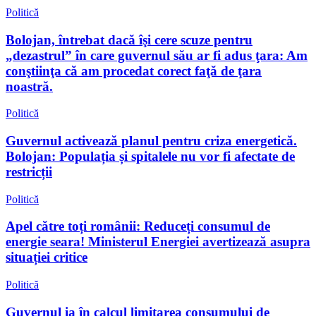
Politică
Bolojan, întrebat dacă îşi cere scuze pentru
„dezastrul” în care guvernul său ar fi adus ţara: Am
conştiinţa că am procedat corect faţă de ţara
noastră.
Politică
Guvernul activează planul pentru criza energetică.
Bolojan: Populația și spitalele nu vor fi afectate de
restricții
Politică
Apel către toți românii: Reduceți consumul de
energie seara! Ministerul Energiei avertizează asupra
situației critice
Politică
Guvernul ia în calcul limitarea consumului de