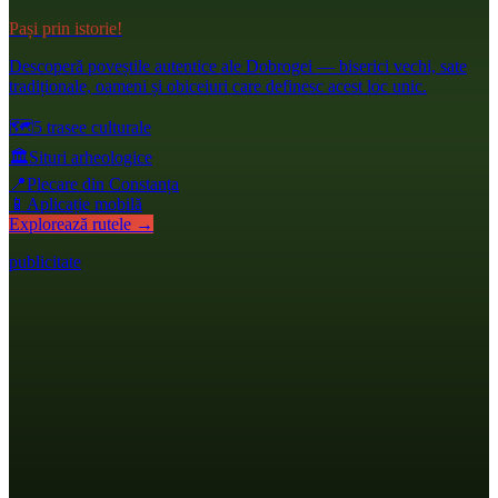
Pași prin istorie!
Descoperă poveștile autentice ale Dobrogei — biserici vechi, sate
tradiționale, oameni și obiceiuri care definesc acest loc unic.
🗺️
5 trasee culturale
🏛️
Situri arheologice
📍
Plecare din Constanța
📱
Aplicație mobilă
Explorează rutele →
publicitate