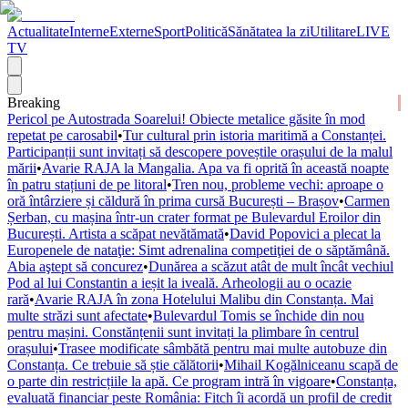
Actualitate
Interne
Externe
Sport
Politică
Sănătatea la zi
Utilitare
LIVE
TV
Breaking
Pericol pe Autostrada Soarelui! Obiecte metalice găsite în mod
repetat pe carosabil
•
Tur cultural prin istoria maritimă a Constanței.
Participanții sunt invitați să descopere poveștile orașului de la malul
mării
•
Avarie RAJA la Mangalia. Apa va fi oprită în această noapte
în patru stațiuni de pe litoral
•
Tren nou, probleme vechi: aproape o
oră întârziere și căldură în prima cursă București – Brașov
•
Carmen
Șerban, cu mașina într-un crater format pe Bulevardul Eroilor din
București. Artista a scăpat nevătămată
•
David Popovici a plecat la
Europenele de nataţie: Simt adrenalina competiţiei de o săptămână.
Abia aştept să concurez
•
Dunărea a scăzut atât de mult încât vechiul
Pod al lui Constantin a ieșit la iveală. Arheologii au o ocazie
rară
•
Avarie RAJA în zona Hotelului Malibu din Constanța. Mai
multe străzi sunt afectate
•
Bulevardul Tomis se închide din nou
pentru mașini. Constănțenii sunt invitați la plimbare în centrul
orașului
•
Trasee modificate sâmbătă pentru mai multe autobuze din
Constanța. Ce trebuie să știe călătorii
•
Mihail Kogălniceanu scapă de
o parte din restricțiile la apă. Ce program intră în vigoare
•
Constanța,
evaluată financiar peste România: Fitch îi acordă un profil de credit