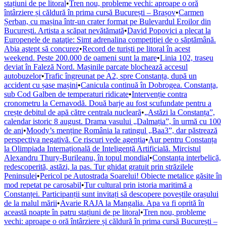
stațiuni de pe litoral
•
Tren nou, probleme vechi: aproape o oră
întârziere și căldură în prima cursă București – Brașov
•
Carmen
Șerban, cu mașina într-un crater format pe Bulevardul Eroilor din
București. Artista a scăpat nevătămată
•
David Popovici a plecat la
Europenele de nataţie: Simt adrenalina competiţiei de o săptămână.
Abia aştept să concurez
•
Record de turiști pe litoral în acest
weekend. Peste 200.000 de oameni sunt la mare
•
Linia 102, traseu
deviat în Faleză Nord. Mașinile parcate blochează accesul
autobuzelor
•
Trafic îngreunat pe A2, spre Constanța, după un
accident cu șase mașini
•
Canicula continuă în Dobrogea. Constanța,
sub Cod Galben de temperaturi ridicate
•
Intervenție contra
cronometru la Cernavodă. Două barje au fost scufundate pentru a
crește debitul de apă către centrala nucleară
•
„Astăzi la Constanța”,
calendar istoric 8 august. Drama vasului „Dalmația”, în urmă cu 100
de ani
•
Moody’s menține România la ratingul „Baa3”, dar păstrează
perspectiva negativă. Ce riscuri vede agenția
•
Aur pentru Constanța
la Olimpiada Internațională de Inteligență Artificială. Mircistul
Alexandru Thury-Burileanu, în topul mondial
•
Constanța interbelică,
redescoperită, astăzi, la pas. Tur ghidat gratuit prin străzilele
Peninsulei
•
Pericol pe Autostrada Soarelui! Obiecte metalice găsite în
mod repetat pe carosabil
•
Tur cultural prin istoria maritimă a
Constanței. Participanții sunt invitați să descopere poveștile orașului
de la malul mării
•
Avarie RAJA la Mangalia. Apa va fi oprită în
această noapte în patru stațiuni de pe litoral
•
Tren nou, probleme
vechi: aproape o oră întârziere și căldură în prima cursă București –