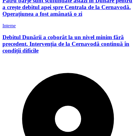
Patru barje sunt scufundate astăzi în Dunăre pentru
a crește debitul apei spre Centrala de la Cernavodă.
Operațiunea a fost amânată o zi
Interne
Debitul Dunării a coborât la un nivel minim fără
precedent. Intervenția de la Cernavodă continuă în
condiții dificile