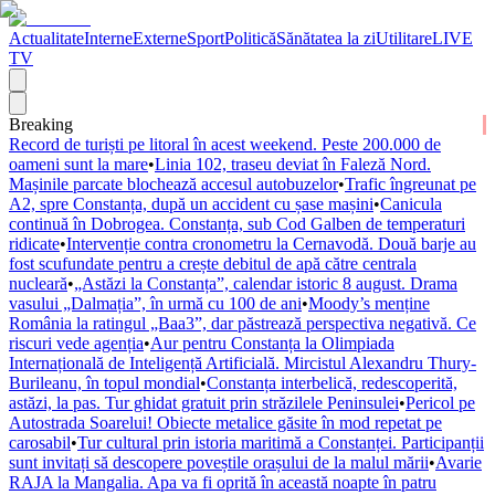
Actualitate
Interne
Externe
Sport
Politică
Sănătatea la zi
Utilitare
LIVE
TV
Breaking
Record de turiști pe litoral în acest weekend. Peste 200.000 de
oameni sunt la mare
•
Linia 102, traseu deviat în Faleză Nord.
Mașinile parcate blochează accesul autobuzelor
•
Trafic îngreunat pe
A2, spre Constanța, după un accident cu șase mașini
•
Canicula
continuă în Dobrogea. Constanța, sub Cod Galben de temperaturi
ridicate
•
Intervenție contra cronometru la Cernavodă. Două barje au
fost scufundate pentru a crește debitul de apă către centrala
nucleară
•
„Astăzi la Constanța”, calendar istoric 8 august. Drama
vasului „Dalmația”, în urmă cu 100 de ani
•
Moody’s menține
România la ratingul „Baa3”, dar păstrează perspectiva negativă. Ce
riscuri vede agenția
•
Aur pentru Constanța la Olimpiada
Internațională de Inteligență Artificială. Mircistul Alexandru Thury-
Burileanu, în topul mondial
•
Constanța interbelică, redescoperită,
astăzi, la pas. Tur ghidat gratuit prin străzilele Peninsulei
•
Pericol pe
Autostrada Soarelui! Obiecte metalice găsite în mod repetat pe
carosabil
•
Tur cultural prin istoria maritimă a Constanței. Participanții
sunt invitați să descopere poveștile orașului de la malul mării
•
Avarie
RAJA la Mangalia. Apa va fi oprită în această noapte în patru