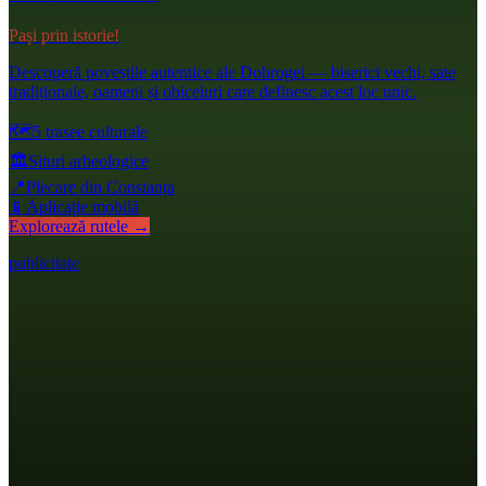
Pași prin istorie!
Descoperă poveștile autentice ale Dobrogei — biserici vechi, sate
tradiționale, oameni și obiceiuri care definesc acest loc unic.
🗺️
5 trasee culturale
🏛️
Situri arheologice
📍
Plecare din Constanța
📱
Aplicație mobilă
Explorează rutele →
publicitate