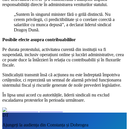
responsabilități directe în administrarea veniturilor statului.
„Suntem în singurul minister fără o grilă distinctă. Nu
cerem privilegii, ci predictibilitate și o corelare corectă a
salariilor cu munca depusă”, a declarat liderul sindical
Dragoș Dună.
Posibile efecte asupra contribuabililor
Pe durata protestului, activitatea curentă din instituții va fi
suspendată, inclusiv operațiuni online și lucrări administrative, ceea
ce poate duce la întârzieri în relația cu contribuabilii și în fluxurile
fiscale.
Sindicaliștii transmit însă că acțiunea nu este îndreptată împotriva
cetățenilor, ci reprezintă un semnal de alarmă privind funcționarea
sistemului fiscal și riscurile generate de noile prevederi legislative.
În lipsa unui acord cu autoritățile, liderii sindicali nu exclud
escaladarea protestelor în perioada următoare.
DT
Ajungeți la audiența din Constanța și Dobrogea