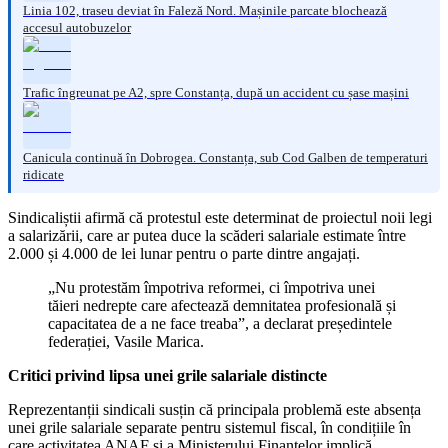
Linia 102, traseu deviat în Faleză Nord. Mașinile parcate blochează
accesul autobuzelor
Trafic îngreunat pe A2, spre Constanța, după un accident cu șase mașini
Canicula continuă în Dobrogea. Constanța, sub Cod Galben de temperaturi
ridicate
Sindicaliștii afirmă că protestul este determinat de proiectul noii legi
a salarizării, care ar putea duce la scăderi salariale estimate între
2.000 și 4.000 de lei lunar pentru o parte dintre angajați.
„Nu protestăm împotriva reformei, ci împotriva unei
tăieri nedrepte care afectează demnitatea profesională și
capacitatea de a ne face treaba”, a declarat președintele
federației, Vasile Marica.
Critici privind lipsa unei grile salariale distincte
Reprezentanții sindicali susțin că principala problemă este absența
unei grile salariale separate pentru sistemul fiscal, în condițiile în
care activitatea ANAF și a Ministerului Finanțelor implică