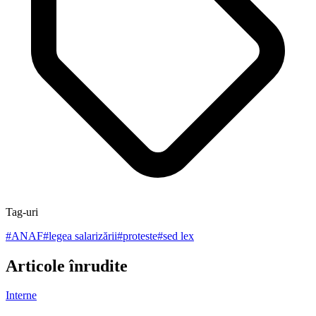
Tag-uri
#
ANAF
#
legea salarizării
#
proteste
#
sed lex
Articole înrudite
Interne