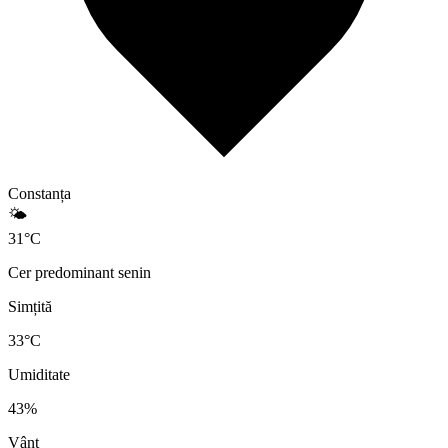
Constanța
🌤️
31
°
C
Cer predominant senin
Simțită
33
°C
Umiditate
43
%
Vânt