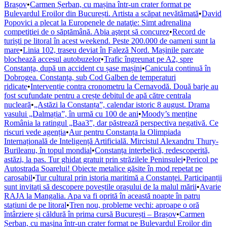
Brașov
•
Carmen Șerban, cu mașina într-un crater format pe
Bulevardul Eroilor din București. Artista a scăpat nevătămată
•
David
Popovici a plecat la Europenele de nataţie: Simt adrenalina
competiţiei de o săptămână. Abia aştept să concurez
•
Record de
turiști pe litoral în acest weekend. Peste 200.000 de oameni sunt la
mare
•
Linia 102, traseu deviat în Faleză Nord. Mașinile parcate
blochează accesul autobuzelor
•
Trafic îngreunat pe A2, spre
Constanța, după un accident cu șase mașini
•
Canicula continuă în
Dobrogea. Constanța, sub Cod Galben de temperaturi
ridicate
•
Intervenție contra cronometru la Cernavodă. Două barje au
fost scufundate pentru a crește debitul de apă către centrala
nucleară
•
„Astăzi la Constanța”, calendar istoric 8 august. Drama
vasului „Dalmația”, în urmă cu 100 de ani
•
Moody’s menține
România la ratingul „Baa3”, dar păstrează perspectiva negativă. Ce
riscuri vede agenția
•
Aur pentru Constanța la Olimpiada
Internațională de Inteligență Artificială. Mircistul Alexandru Thury-
Burileanu, în topul mondial
•
Constanța interbelică, redescoperită,
astăzi, la pas. Tur ghidat gratuit prin străzilele Peninsulei
•
Pericol pe
Autostrada Soarelui! Obiecte metalice găsite în mod repetat pe
carosabil
•
Tur cultural prin istoria maritimă a Constanței. Participanții
sunt invitați să descopere poveștile orașului de la malul mării
•
Avarie
RAJA la Mangalia. Apa va fi oprită în această noapte în patru
stațiuni de pe litoral
•
Tren nou, probleme vechi: aproape o oră
întârziere și căldură în prima cursă București – Brașov
•
Carmen
Șerban, cu mașina într-un crater format pe Bulevardul Eroilor din