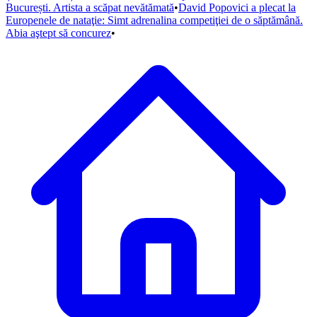
București. Artista a scăpat nevătămată
•
David Popovici a plecat la
Europenele de nataţie: Simt adrenalina competiţiei de o săptămână.
Abia aştept să concurez
•