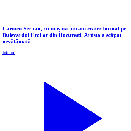
Carmen Șerban, cu mașina într-un crater format pe
Bulevardul Eroilor din București. Artista a scăpat
nevătămată
Interne