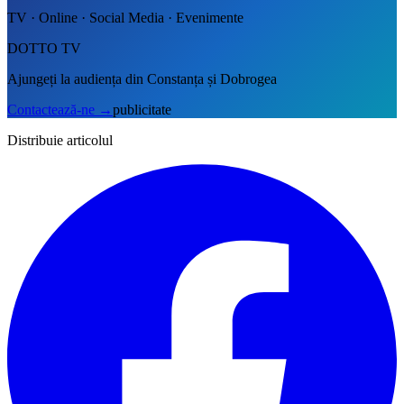
TV · Online · Social Media · Evenimente
DOTTO TV
Ajungeți la audiența din Constanța și Dobrogea
Contactează-ne
→
publicitate
Distribuie articolul