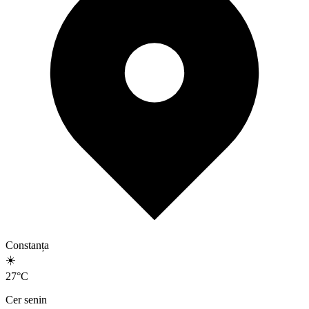
Constanța
☀️
27
°
C
Cer senin