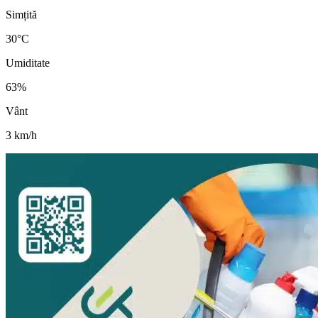
Simțită
30
°C
Umiditate
63
%
Vânt
3
km/h