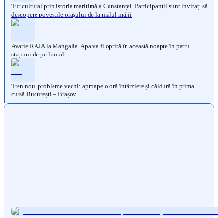
Tur cultural prin istoria maritimă a Constanței. Participanții sunt invitați să
descopere poveștile orașului de la malul mării
Avarie RAJA la Mangalia. Apa va fi oprită în această noapte în patru
stațiuni de pe litoral
Tren nou, probleme vechi: aproape o oră întârziere și căldură în prima
cursă București – Brașov