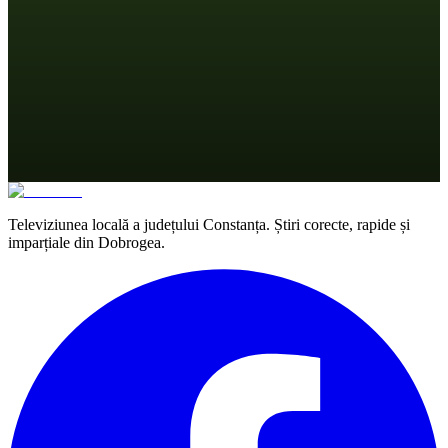
Televiziunea locală a județului Constanța. Știri corecte, rapide și
imparțiale din Dobrogea.