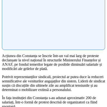
Acțiunea din Constanța se înscrie într-un val mai larg de proteste
declanșate la nivel național în structurile Ministerului Finanțelor și
ANAF, pe fondul temerilor legate de posibile diminuări salariale și
modificări ale grilelor de plată.
Potrivit reprezentanților sindicali, proiectul ar putea duce la reduceri
semnificative ale veniturilor angajaților din sistem. Liderii de sindicat
susțin că discuțiile din ultimele zile au amplificat tensiunile și au
determinat o mobilizare extinsă a personalului.
În fața instituției din Constanța s-au adunat aproximativ 200 de
salariați, într-o formă de protest descrisă de organizatori ca fiind
spontană.