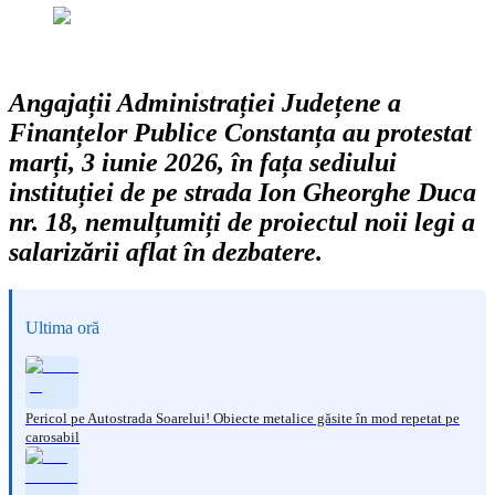
Angajații Administrației Județene a
Finanțelor Publice Constanța au protestat
marți, 3 iunie 2026, în fața sediului
instituției de pe strada Ion Gheorghe Duca
nr. 18, nemulțumiți de proiectul noii legi a
salarizării aflat în dezbatere.
Ultima oră
Pericol pe Autostrada Soarelui! Obiecte metalice găsite în mod repetat pe
carosabil