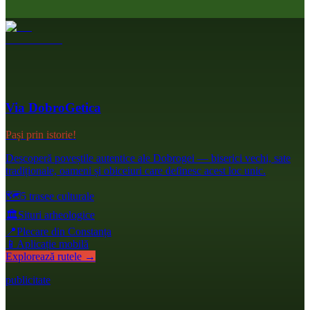
Via DobroGetica
Pași prin istorie!
Descoperă poveștile autentice ale Dobrogei — biserici vechi, sate
tradiționale, oameni și obiceiuri care definesc acest loc unic.
🗺️
5 trasee culturale
🏛️
Situri arheologice
📍
Plecare din Constanța
📱
Aplicație mobilă
Explorează rutele →
publicitate