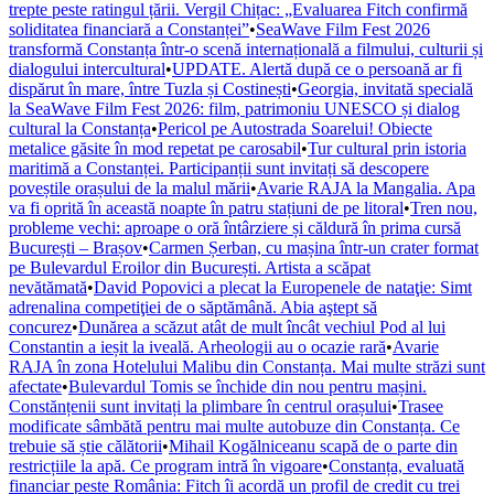
trepte peste ratingul țării. Vergil Chițac: „Evaluarea Fitch confirmă
soliditatea financiară a Constanței”
•
SeaWave Film Fest 2026
transformă Constanța într-o scenă internațională a filmului, culturii și
dialogului intercultural
•
UPDATE. Alertă după ce o persoană ar fi
dispărut în mare, între Tuzla și Costinești
•
Georgia, invitată specială
la SeaWave Film Fest 2026: film, patrimoniu UNESCO și dialog
cultural la Constanța
•
Pericol pe Autostrada Soarelui! Obiecte
metalice găsite în mod repetat pe carosabil
•
Tur cultural prin istoria
maritimă a Constanței. Participanții sunt invitați să descopere
poveștile orașului de la malul mării
•
Avarie RAJA la Mangalia. Apa
va fi oprită în această noapte în patru stațiuni de pe litoral
•
Tren nou,
probleme vechi: aproape o oră întârziere și căldură în prima cursă
București – Brașov
•
Carmen Șerban, cu mașina într-un crater format
pe Bulevardul Eroilor din București. Artista a scăpat
nevătămată
•
David Popovici a plecat la Europenele de nataţie: Simt
adrenalina competiţiei de o săptămână. Abia aştept să
concurez
•
Dunărea a scăzut atât de mult încât vechiul Pod al lui
Constantin a ieșit la iveală. Arheologii au o ocazie rară
•
Avarie
RAJA în zona Hotelului Malibu din Constanța. Mai multe străzi sunt
afectate
•
Bulevardul Tomis se închide din nou pentru mașini.
Constănțenii sunt invitați la plimbare în centrul orașului
•
Trasee
modificate sâmbătă pentru mai multe autobuze din Constanța. Ce
trebuie să știe călătorii
•
Mihail Kogălniceanu scapă de o parte din
restricțiile la apă. Ce program intră în vigoare
•
Constanța, evaluată
financiar peste România: Fitch îi acordă un profil de credit cu trei