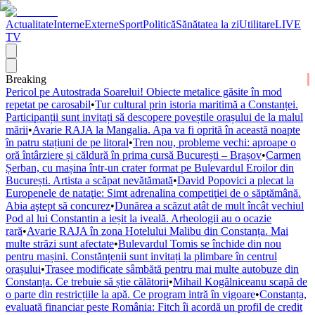
Actualitate
Interne
Externe
Sport
Politică
Sănătatea la zi
Utilitare
LIVE
TV
Breaking
Pericol pe Autostrada Soarelui! Obiecte metalice găsite în mod
repetat pe carosabil
•
Tur cultural prin istoria maritimă a Constanței.
Participanții sunt invitați să descopere poveștile orașului de la malul
mării
•
Avarie RAJA la Mangalia. Apa va fi oprită în această noapte
în patru stațiuni de pe litoral
•
Tren nou, probleme vechi: aproape o
oră întârziere și căldură în prima cursă București – Brașov
•
Carmen
Șerban, cu mașina într-un crater format pe Bulevardul Eroilor din
București. Artista a scăpat nevătămată
•
David Popovici a plecat la
Europenele de nataţie: Simt adrenalina competiţiei de o săptămână.
Abia aştept să concurez
•
Dunărea a scăzut atât de mult încât vechiul
Pod al lui Constantin a ieșit la iveală. Arheologii au o ocazie
rară
•
Avarie RAJA în zona Hotelului Malibu din Constanța. Mai
multe străzi sunt afectate
•
Bulevardul Tomis se închide din nou
pentru mașini. Constănțenii sunt invitați la plimbare în centrul
orașului
•
Trasee modificate sâmbătă pentru mai multe autobuze din
Constanța. Ce trebuie să știe călătorii
•
Mihail Kogălniceanu scapă de
o parte din restricțiile la apă. Ce program intră în vigoare
•
Constanța,
evaluată financiar peste România: Fitch îi acordă un profil de credit