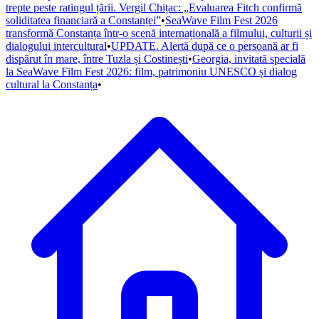
trepte peste ratingul țării. Vergil Chițac: „Evaluarea Fitch confirmă
soliditatea financiară a Constanței”
•
SeaWave Film Fest 2026
transformă Constanța într-o scenă internațională a filmului, culturii și
dialogului intercultural
•
UPDATE. Alertă după ce o persoană ar fi
dispărut în mare, între Tuzla și Costinești
•
Georgia, invitată specială
la SeaWave Film Fest 2026: film, patrimoniu UNESCO și dialog
cultural la Constanța
•