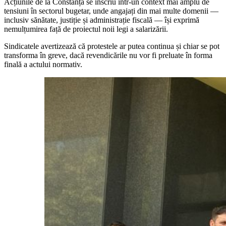
Acțiunile de la Constanța se înscriu într-un context mai amplu de
tensiuni în sectorul bugetar, unde angajați din mai multe domenii —
inclusiv sănătate, justiție și administrație fiscală — își exprimă
nemulțumirea față de proiectul noii legi a salarizării.
Sindicatele avertizează că protestele ar putea continua și chiar se pot
transforma în greve, dacă revendicările nu vor fi preluate în forma
finală a actului normativ.