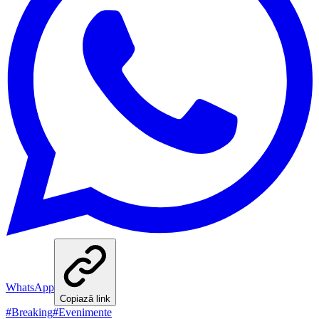
WhatsApp
Copiază link
#
Breaking
#
Evenimente