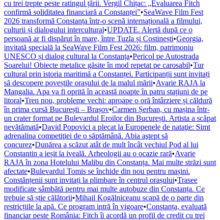
cu trei trepte peste ratingul țării. Vergil Chițac: „Evaluarea Fitch
confirmă soliditatea financiară a Constanței”
•
SeaWave Film Fest
2026 transformă Constanța într-o scenă internațională a filmului,
culturii și dialogului intercultural
•
UPDATE. Alertă după ce o
persoană ar fi dispărut în mare, între Tuzla și Costinești
•
Georgia,
invitată specială la SeaWave Film Fest 2026: film, patrimoniu
UNESCO și dialog cultural la Constanța
•
Pericol pe Autostrada
Soarelui! Obiecte metalice găsite în mod repetat pe carosabil
•
Tur
cultural prin istoria maritimă a Constanței. Participanții sunt invitați
să descopere poveștile orașului de la malul mării
•
Avarie RAJA la
Mangalia. Apa va fi oprită în această noapte în patru stațiuni de pe
litoral
•
Tren nou, probleme vechi: aproape o oră întârziere și căldură
în prima cursă București – Brașov
•
Carmen Șerban, cu mașina într-
un crater format pe Bulevardul Eroilor din București. Artista a scăpat
nevătămată
•
David Popovici a plecat la Europenele de nataţie: Simt
adrenalina competiţiei de o săptămână. Abia aştept să
concurez
•
Dunărea a scăzut atât de mult încât vechiul Pod al lui
Constantin a ieșit la iveală. Arheologii au o ocazie rară
•
Avarie
RAJA în zona Hotelului Malibu din Constanța. Mai multe străzi sunt
afectate
•
Bulevardul Tomis se închide din nou pentru mașini.
Constănțenii sunt invitați la plimbare în centrul orașului
•
Trasee
modificate sâmbătă pentru mai multe autobuze din Constanța. Ce
trebuie să știe călătorii
•
Mihail Kogălniceanu scapă de o parte din
restricțiile la apă. Ce program intră în vigoare
•
Constanța, evaluată
financiar peste România: Fitch îi acordă un profil de credit cu trei