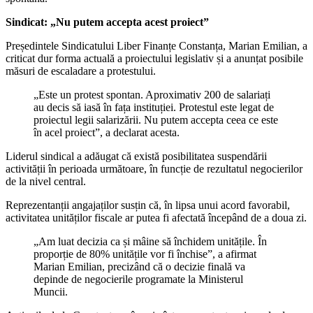
Sindicat: „Nu putem accepta acest proiect”
Președintele Sindicatului Liber Finanțe Constanța, Marian Emilian, a
criticat dur forma actuală a proiectului legislativ și a anunțat posibile
măsuri de escaladare a protestului.
„Este un protest spontan. Aproximativ 200 de salariați
au decis să iasă în fața instituției. Protestul este legat de
proiectul legii salarizării. Nu putem accepta ceea ce este
în acel proiect”, a declarat acesta.
Liderul sindical a adăugat că există posibilitatea suspendării
activității în perioada următoare, în funcție de rezultatul negocierilor
de la nivel central.
Reprezentanții angajaților susțin că, în lipsa unui acord favorabil,
activitatea unităților fiscale ar putea fi afectată începând de a doua zi.
„Am luat decizia ca și mâine să închidem unitățile. În
proporție de 80% unitățile vor fi închise”, a afirmat
Marian Emilian, precizând că o decizie finală va
depinde de negocierile programate la Ministerul
Muncii.