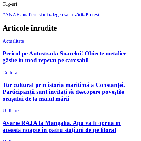
Tag-uri
#
ANAF
#
anaf constanta
#
legea salarizării
#
Protest
Articole înrudite
Actualitate
Pericol pe Autostrada Soarelui! Obiecte metalice
găsite în mod repetat pe carosabil
Cultură
Tur cultural prin istoria maritimă a Constanței.
Participanții sunt invitați să descopere poveștile
orașului de la malul mării
Utilitare
Avarie RAJA la Mangalia. Apa va fi oprită în
această noapte în patru stațiuni de pe litoral