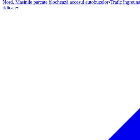
Nord. Mașinile parcate blochează accesul autobuzelor
•
Trafic îngreun
ridicate
•