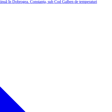
tinuă în Dobrogea. Constanța, sub Cod Galben de temperaturi