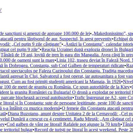
V
0 de sancțiuni și amenzi de aproape 100.000 de lei
•
„Makedonissimo”, spec
tacată pentru lănțișorul de aur. Suspectul, în arest preventiv
•
Echipaj de
odă: „Cel puțin 9 zile câștigate”
•
„Astăzi la Constanța”, calendar istor
igat cel puțin 9 zile”
•
Reacția Ucrainei după explozia dronei în Bulgari
•
Tânără de 19 ani, lovită de tren în gara din Mangalia. Avea căști în ure
200.000 de oameni sunt la mare
•
Linia 102, traseu deviat în Faleză Nord.
uă în Dobrogea. Constanța, sub Cod Galben de temperaturi ridicate
•
Raz
acol spectaculos pe Faleza Cazinoului din Constanța. Tradiția macedo
nță agresat în Cluj. Salvatorul a fost operat, iar autosanitara a fost van
august. Cum au fost primiți studenții americani la Mamaia, în 1926
•
Nivel
ar 100 de metri de granița cu România. Ce spun autoritățile de la Kiev
•
ident la granița României cu Bulgaria! O dronă a explodat pe teritoriul 
e parcate blochează accesul autobuzelor
•
Trafic îngreunat pe A2, spre Co
e litoral și în Constanța: sute de persoane legitimate, peste 100 de sanc
ă s-a întâlnit cu muzica modernă
•
O femeie din Constanța atacată pentru l
zată
•
Diana Buzoianu, anunț despre Unitatea 2 de la Cernavodă: „Cel puți
velul Dunării a crescut cu 4 centimetri. Radu Miruță: „Am câștigat cel p
iev
•
Cod galben de vânt pe litoral! Rafalele pot ajunge la 70 km/h
•
Tânăr
 teritoriul bulgar
•
Record de turiști pe litoral în acest weekend. Peste