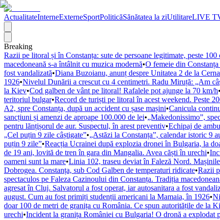
Actualitate
Interne
Externe
Sport
Politică
Sănătatea la zi
Utilitare
LIVE T
Breaking
Razii pe litoral și în Constanța: sute de persoane legitimate, peste 10
macedoneană s-a întâlnit cu muzica modernă
•
O femeie din Constanța a
fost vandalizată
•
Diana Buzoianu, anunț despre Unitatea 2 de la Cernav
1926
•
Nivelul Dunării a crescut cu 4 centimetri. Radu Miruță: „Am câșt
la Kiev
•
Cod galben de vânt pe litoral! Rafalele pot ajunge la 70 km/h
teritoriul bulgar
•
Record de turiști pe litoral în acest weekend. Peste 
A2, spre Constanța, după un accident cu șase mașini
•
Canicula contin
sancțiuni și amenzi de aproape 100.000 de lei
•
„Makedonissimo”, spect
pentru lănțișorul de aur. Suspectul, în arest preventiv
•
Echipaj de ambula
„Cel puțin 9 zile câștigate”
•
„Astăzi la Constanța”, calendar istoric 9 
puțin 9 zile”
•
Reacția Ucrainei după explozia dronei în Bulgaria, la do
de 19 ani, lovită de tren în gara din Mangalia. Avea căști în urechi
•
Inc
oameni sunt la mare
•
Linia 102, traseu deviat în Faleză Nord. Mașinil
Dobrogea. Constanța, sub Cod Galben de temperaturi ridicate
•
Razii p
spectaculos pe Faleza Cazinoului din Constanța. Tradiția macedonean
agresat în Cluj. Salvatorul a fost operat, iar autosanitara a fost vandali
august. Cum au fost primiți studenții americani la Mamaia, în 1926
•
Ni
doar 100 de metri de granița cu România. Ce spun autoritățile de la K
urechi
•
Incident la granița României cu Bulgaria! O dronă a explodat pe