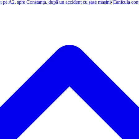
at pe A2, spre Constanța, după un accident cu șase mașini
•
Canicula con