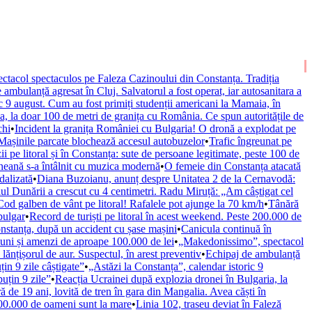
tacol spectaculos pe Faleza Cazinoului din Constanța. Tradiția
 ambulanță agresat în Cluj. Salvatorul a fost operat, iar autosanitara a
ic 9 august. Cum au fost primiți studenții americani la Mamaia, în
a, la doar 100 de metri de granița cu România. Ce spun autoritățile de
chi
•
Incident la granița României cu Bulgaria! O dronă a explodat pe
 Mașinile parcate blochează accesul autobuzelor
•
Trafic îngreunat pe
ii pe litoral și în Constanța: sute de persoane legitimate, peste 100 de
neană s-a întâlnit cu muzica modernă
•
O femeie din Constanța atacată
dalizată
•
Diana Buzoianu, anunț despre Unitatea 2 de la Cernavodă:
ul Dunării a crescut cu 4 centimetri. Radu Miruță: „Am câștigat cel
Cod galben de vânt pe litoral! Rafalele pot ajunge la 70 km/h
•
Tânără
bulgar
•
Record de turiști pe litoral în acest weekend. Peste 200.000 de
nstanța, după un accident cu șase mașini
•
Canicula continuă în
țiuni și amenzi de aproape 100.000 de lei
•
„Makedonissimo”, spectacol
ănțișorul de aur. Suspectul, în arest preventiv
•
Echipaj de ambulanță
n 9 zile câștigate”
•
„Astăzi la Constanța”, calendar istoric 9
uțin 9 zile”
•
Reacția Ucrainei după explozia dronei în Bulgaria, la
ă de 19 ani, lovită de tren în gara din Mangalia. Avea căști în
 200.000 de oameni sunt la mare
•
Linia 102, traseu deviat în Faleză