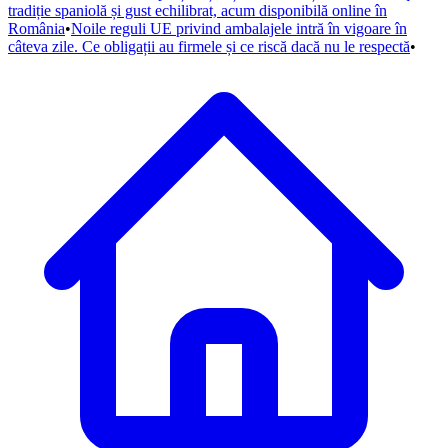
tradiție spaniolă și gust echilibrat, acum disponibilă online în
România
•
Noile reguli UE privind ambalajele intră în vigoare în
câteva zile. Ce obligații au firmele și ce riscă dacă nu le respectă
•