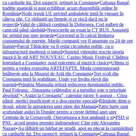
cu cardurile lui. Doi suspecți, reținuți la Constanța
•
Cafeaua Baqué,
tradiție spaniolă și gust echilibrat, acum disponibilă online în
România
•
Noile reguli UE privind ambalajele intră în vigoare în
câteva zile. Ce obligații au firmele și ce riscă dacă nu le
respectă
•
Valul de căldură continuă în Dobrogea. Cod galben de
caniculă până sâmbătă
•
Negocierile au eșuat la CT BUS. Angajații
fac primul pas spre proteste
•
Guvernul ia în calcul limitarea
consumului de energie. Marile companii vor fi anunțate cu 24 de ore
înainte
•
Parcul Tăbăcărie va fi redat circuitului public, cu o
infrastructură modernă și sigură
•
Sunetul viitorului rescrie istoria
muzicii în stil ART NOUVEAU. Cazino Music Festival: Clădirea
legendară a Constanței, noul epicentru al muzicii clasice
•
Ultima zi
pentru a vedea expoziția ARTEFAPTE. Moda contemporană
întâlnește arta la Muzeul de Artă din Constanța
•
Trei școli din
Constanța intră în reabilitare. Unde vor învăța elevii din
toamnă
•
Primăria Mangalia refuză reducerea iluminatului public.
Paul Foleanu: „Siguranța cetățenilor și a turiștilor este o prioritate
absolută”
•
„Astăzi la Constanța”, calendar istoric 6 august – Criza
pâinii, medici insuficienți și o descoperire epocală
•
Rămăşiţe dintr-o
dronă, găsite în apropierea unei plaje din Mamaia
•
Patru barje sunt
scufundate astăzi în Dunăre pentru a crește debitul apei spre
Centrala de la Cernavodă. Operațiunea a fost amânată o zi
•
PSD și
PNL, acord pentru premier independent: Cine este Alexandru
Nazare
•
Au tâlhărit un bărbat pe stradă, apoi au plecat la cumpărături
cu cardurile lui. Doi suspecți, reținuți la Constanța
•
Cafeaua Baqué,