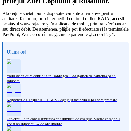
prilejul Zilei Copilului și Rusaliilor.
Abonații societății au la dispoziție variante alternative pentru
achitarea facturilor, prin intermediul contului online RAJA, accesibil
pe site-ul www.rajac.ro și în aplicația de mobil, prin transfer bancar
sau direct debit. De asemenea, plățile pot fi efectuate și la terminalele
PayPoint, Westaco ori în magazinele partenere „La doi Pași”.
Ultima oră
Valul de căldură continuă în Dobrogea. Cod galben de caniculă până
sâmbătă
Negocierile au eșuat la CT BUS. Angajații fac primul pas spre proteste
Guvernul ia în calcul limitarea consumului de energie. Marile companii
vor fi anunțate cu 24 de ore înainte