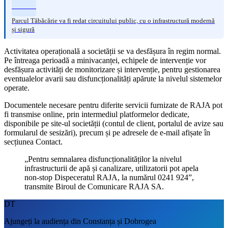
Parcul Tăbăcărie va fi redat circuitului public, cu o infrastructură modernă
și sigură
Activitatea operațională a societății se va desfășura în regim normal.
Pe întreaga perioadă a minivacanței, echipele de intervenție vor
desfășura activități de monitorizare și intervenție, pentru gestionarea
eventualelor avarii sau disfuncționalități apărute la nivelul sistemelor
operate.
Documentele necesare pentru diferite servicii furnizate de RAJA pot
fi transmise online, prin intermediul platformelor dedicate,
disponibile pe site-ul societății (contul de client, portalul de avize sau
formularul de sesizări), precum și pe adresele de e-mail afișate în
secțiunea Contact.
„Pentru semnalarea disfuncționalităților la nivelul
infrastructurii de apă și canalizare, utilizatorii pot apela
non-stop Dispeceratul RAJA, la numărul 0241 924”,
transmite Biroul de Comunicare RAJA SA.
DT
Ajungeți la audiența din Constanța și Dobrogea