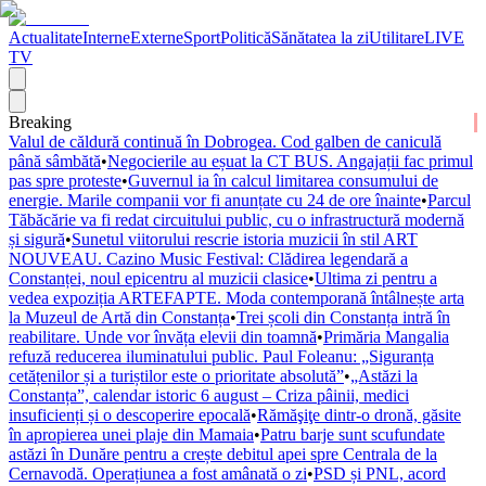
Actualitate
Interne
Externe
Sport
Politică
Sănătatea la zi
Utilitare
LIVE
TV
Breaking
Valul de căldură continuă în Dobrogea. Cod galben de caniculă
până sâmbătă
•
Negocierile au eșuat la CT BUS. Angajații fac primul
pas spre proteste
•
Guvernul ia în calcul limitarea consumului de
energie. Marile companii vor fi anunțate cu 24 de ore înainte
•
Parcul
Tăbăcărie va fi redat circuitului public, cu o infrastructură modernă
și sigură
•
Sunetul viitorului rescrie istoria muzicii în stil ART
NOUVEAU. Cazino Music Festival: Clădirea legendară a
Constanței, noul epicentru al muzicii clasice
•
Ultima zi pentru a
vedea expoziția ARTEFAPTE. Moda contemporană întâlnește arta
la Muzeul de Artă din Constanța
•
Trei școli din Constanța intră în
reabilitare. Unde vor învăța elevii din toamnă
•
Primăria Mangalia
refuză reducerea iluminatului public. Paul Foleanu: „Siguranța
cetățenilor și a turiștilor este o prioritate absolută”
•
„Astăzi la
Constanța”, calendar istoric 6 august – Criza pâinii, medici
insuficienți și o descoperire epocală
•
Rămăşiţe dintr-o dronă, găsite
în apropierea unei plaje din Mamaia
•
Patru barje sunt scufundate
astăzi în Dunăre pentru a crește debitul apei spre Centrala de la
Cernavodă. Operațiunea a fost amânată o zi
•
PSD și PNL, acord