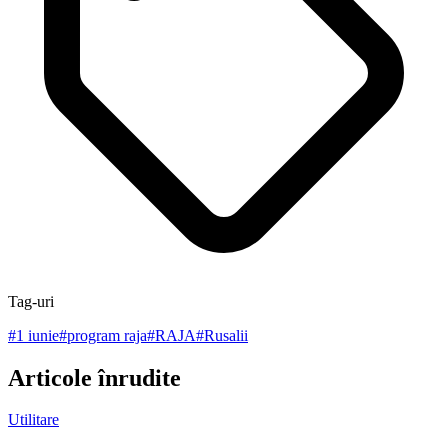
Tag-uri
#
1 iunie
#
program raja
#
RAJA
#
Rusalii
Articole înrudite
Utilitare