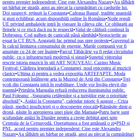
pentru premier independent: Cine este Alexandru Nazare
•
Au tâlhărit
un bărbat pe stradă, apoi au plecat la cumpărături cu cardurile lui.
Doi suspecți, reținuți la Constanța
•
Cafeaua Baqué, tradiție spaniolă
și gust echilibrat, acum disponibilă online în România
•
Noile reguli
UE privind ambalajele intră în vigoare în câteva zile. Ce obligații au
firmele și ce riscă dacă nu le respectă
•
Valul de căldură continuă în
Dobrogea. Cod galben de caniculă până sâmbătă
•
Negocierile au
eșuat la CT BUS. Angajații fac primul pas spre proteste
•
Guvernul ia
în calcul limitarea consumului de energie. Marile companii vor fi
anunțate cu 24 de ore înainte
•
Parcul Tăbăcărie va fi redat circuitului
public, cu o infrastructură modernă și sigură
•
Sunetul viitorului
rescrie istoria muzicii în stil ART NOUVEAU. Cazino Music
Festival: Clădirea legendară a Constanței, noul epicentru al muzicii
clasice
•
Ultima zi pentru a vedea expoziția ARTEFAPTE. Moda
contemporană întâlnește arta la Muzeul de Artă din Constanța
•
Trei
școli din Constanța intră în reabilitare. Unde vor învăța elevii din
toamnă
•
Primăria Mangalia refuză reducerea iluminatului public.
Paul Foleanu: „Siguranța cetățenilor și a turiștilor este o prioritate
absolută”
•
„Astăzi la Constanța”, calendar istoric 6 august – Criza
pâinii, medici insuficienți și o descoperire epocală
•
Rămăşiţe dintr-o
dronă, găsite în apropierea unei plaje din Mamaia
•
Patru barje sunt
scufundate astăzi în Dunăre pentru a crește debitul apei spre
Centrala de la Cernavodă. Operațiunea a fost amânată o zi
•
PSD și
PNL, acord pentru premier independent: Cine este Alexandru
Nazare
•
Au tâlhărit un bărbat pe stradă, apoi au plecat la cumpărături