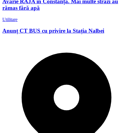
Avarie RAJA în Constanța. Mai multe străzi au
rămas fără apă
Utilitare
Anunț CT BUS cu privire la Stația Nalbei