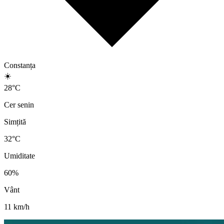
Constanța
☀️
28
°
C
Cer senin
Simțită
32
°C
Umiditate
60
%
Vânt
11
km/h