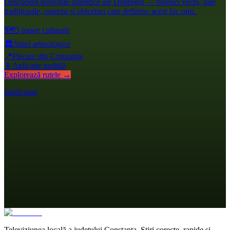
Descoperă poveștile autentice ale Dobrogei — biserici vechi, sate
tradiționale, oameni și obiceiuri care definesc acest loc unic.
🗺️
5 trasee culturale
🏛️
Situri arheologice
📍
Plecare din Constanța
📱
Aplicație mobilă
Explorează rutele →
publicitate
Televiziunea locală a județului Constanța. Știri corecte, rapide și