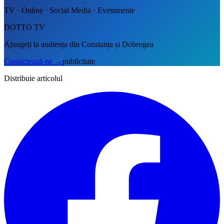
TV · Online · Social Media · Evenimente
DOTTO TV
Ajungeți la audiența din Constanța și Dobrogea
Contactează-ne
→
publicitate
Distribuie articolul