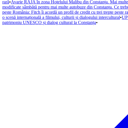
rară
•
Avarie RAJA în zona Hotelului Malibu din Constanța. Mai multe s
modificate sâmbătă pentru mai multe autobuze din Constanța. Ce trebuie
peste România: Fitch îi acordă un profil de credit cu trei trepte peste r
o scenă internațională a filmului, culturii și dialogului intercultural
•
UPD
patrimoniu UNESCO și dialog cultural la Constanța
•