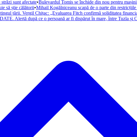
trăzi sunt afectate
•
Bulevardul Tomis se închide din nou pentru mașini. 
 să știe călătorii
•
Mihail Kogălniceanu scapă de o parte din restricțiile
atingul țării. Vergil Chițac: „Evaluarea Fitch confirmă soliditatea financ
ATE. Alertă după ce o persoană ar fi dispărut în mare, între Tuzla și C