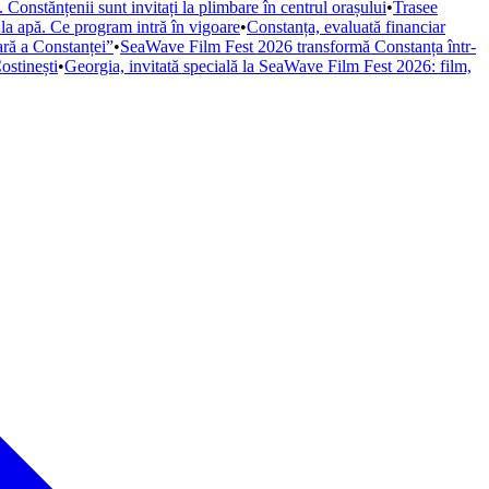
Constănțenii sunt invitați la plimbare în centrul orașului
•
Trasee
 la apă. Ce program intră în vigoare
•
Constanța, evaluată financiar
iară a Constanței”
•
SeaWave Film Fest 2026 transformă Constanța într-
ostinești
•
Georgia, invitată specială la SeaWave Film Fest 2026: film,