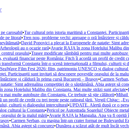
V
 pe carosabil
•
Tur cultural prin istoria maritimă a Constanței. Participanț
de pe litoral
•
Tren nou, probleme vechi: aproape o oră întârziere și căld
 nevătămată
•
David Popovici a plecat la Europenele de nataţie: Simt adre
. Arheologii au o ocazie rară
•
Avarie RAJA în zona Hotelului Malibu din C
 centrul orașului
•
Trasee modificate sâmbătă pentru mai multe autobuze di
, evaluată financiar peste România: Fitch îi acordă un profil de credit cu 
ansformă Constanța într-o scenă internațională a filmului, culturii și di
la SeaWave Film Fest 2026: film, patrimoniu UNESCO și dialog cultural
ței. Participanții sunt invitați să descopere poveștile orașului de la malu
ntârziere și căldură în prima cursă București – Brașov
•
Carmen Șerban, 
nataţie: Simt adrenalina competiţiei de o săptămână. Abia aştept să con
 zona Hotelului Malibu din Constanța. Mai multe străzi sunt afectate
•
u mai multe autobuze din Constanța. Ce trebuie să știe călătorii
•
Mihail 
un profil de credit cu trei trepte peste ratingul țării. Vergil Chițac: „E
i, culturii și dialogului intercultural
•
UPDATE. Alertă după ce o persoan
og cultural la Constanța
•
Pericol pe Autostrada Soarelui! Obiecte metal
e orașului de la malul mării
•
Avarie RAJA la Mangalia. Apa va fi oprită în 
Brașov
•
Carmen Șerban, cu mașina într-un crater format pe Bulevardul Ero
ămână. Abia aştept să concurez
•
Dunărea a scăzut atât de mult încât vechi