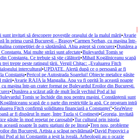
ii sunt invitați să descopere poveștile orașului de la malul mării
•
Avarie
ură în prima cursă București – Brașov
•
Carmen Șerban, cu mașina într-
nalina competiţiei de o săptămână. Abia aştept să concurez
•
Dunărea a
onstanța. Mai multe străzi sunt afectate
•
Bulevardul Tomis se
n Constanța. Ce trebuie să știe călătorii
•
Mihail Kogălniceanu scapă
trei trepte peste ratingul țării. Vergil Chițac: „Evaluarea Fitch
alogului intercultural
•
UPDATE. Alertă după ce o persoană ar fi
 la Constanța
•
Pericol pe Autostrada Soarelui! Obiecte metalice găsite
l mării
•
Avarie RAJA la Mangalia. Apa va fi oprită în această noapte
cu mașina într-un crater format pe Bulevardul Eroilor din București.
curez
•
Dunărea a scăzut atât de mult încât vechiul Pod al lui
Bulevardul Tomis se închide din nou pentru mașini. Constănțenii sunt
Kogălniceanu scapă de o parte din restricțiile la apă. Ce program intră
valuarea Fitch confirmă soliditatea financiară a Constanței”
•
SeaWave
ă ar fi dispărut în mare, între Tuzla și Costinești
•
Georgia, invitată
ice găsite în mod repetat pe carosabil
•
Tur cultural prin istoria
această noapte în patru stațiuni de pe litoral
•
Tren nou, probleme
ilor din București. Artista a scăpat nevătămată
•
David Popovici a
ul Pod al lui Constantin a ieșit la iveală. Arheologii au o ocazie