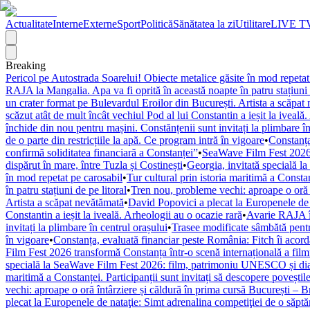
Actualitate
Interne
Externe
Sport
Politică
Sănătatea la zi
Utilitare
LIVE T
Breaking
Pericol pe Autostrada Soarelui! Obiecte metalice găsite în mod repetat
RAJA la Mangalia. Apa va fi oprită în această noapte în patru stațiuni 
un crater format pe Bulevardul Eroilor din București. Artista a scăpat
scăzut atât de mult încât vechiul Pod al lui Constantin a ieșit la iveală
închide din nou pentru mașini. Constănțenii sunt invitați la plimbare în
de o parte din restricțiile la apă. Ce program intră în vigoare
•
Constanța
confirmă soliditatea financiară a Constanței”
•
SeaWave Film Fest 2026 tr
dispărut în mare, între Tuzla și Costinești
•
Georgia, invitată specială 
în mod repetat pe carosabil
•
Tur cultural prin istoria maritimă a Constan
în patru stațiuni de pe litoral
•
Tren nou, probleme vechi: aproape o oră î
Artista a scăpat nevătămată
•
David Popovici a plecat la Europenele de 
Constantin a ieșit la iveală. Arheologii au o ocazie rară
•
Avarie RAJA în
invitați la plimbare în centrul orașului
•
Trasee modificate sâmbătă pentr
în vigoare
•
Constanța, evaluată financiar peste România: Fitch îi acordă 
Film Fest 2026 transformă Constanța într-o scenă internațională a filmulu
specială la SeaWave Film Fest 2026: film, patrimoniu UNESCO și dial
maritimă a Constanței. Participanții sunt invitați să descopere poveștil
vechi: aproape o oră întârziere și căldură în prima cursă București – 
plecat la Europenele de nataţie: Simt adrenalina competiţiei de o săpt