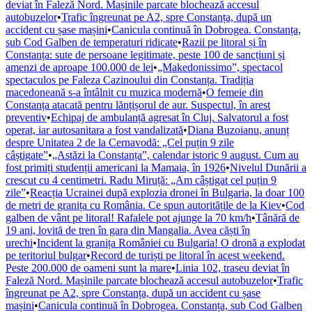
deviat în Faleză Nord. Mașinile parcate blochează accesul
autobuzelor
•
Trafic îngreunat pe A2, spre Constanța, după un
accident cu șase mașini
•
Canicula continuă în Dobrogea. Constanța,
sub Cod Galben de temperaturi ridicate
•
Razii pe litoral și în
Constanța: sute de persoane legitimate, peste 100 de sancțiuni și
amenzi de aproape 100.000 de lei
•
„Makedonissimo”, spectacol
spectaculos pe Faleza Cazinoului din Constanța. Tradiția
macedoneană s-a întâlnit cu muzica modernă
•
O femeie din
Constanța atacată pentru lănțișorul de aur. Suspectul, în arest
preventiv
•
Echipaj de ambulanță agresat în Cluj. Salvatorul a fost
operat, iar autosanitara a fost vandalizată
•
Diana Buzoianu, anunț
despre Unitatea 2 de la Cernavodă: „Cel puțin 9 zile
câștigate”
•
„Astăzi la Constanța”, calendar istoric 9 august. Cum au
fost primiți studenții americani la Mamaia, în 1926
•
Nivelul Dunării a
crescut cu 4 centimetri. Radu Miruță: „Am câștigat cel puțin 9
zile”
•
Reacția Ucrainei după explozia dronei în Bulgaria, la doar 100
de metri de granița cu România. Ce spun autoritățile de la Kiev
•
Cod
galben de vânt pe litoral! Rafalele pot ajunge la 70 km/h
•
Tânără de
19 ani, lovită de tren în gara din Mangalia. Avea căști în
urechi
•
Incident la granița României cu Bulgaria! O dronă a explodat
pe teritoriul bulgar
•
Record de turiști pe litoral în acest weekend.
Peste 200.000 de oameni sunt la mare
•
Linia 102, traseu deviat în
Faleză Nord. Mașinile parcate blochează accesul autobuzelor
•
Trafic
îngreunat pe A2, spre Constanța, după un accident cu șase
mașini
•
Canicula continuă în Dobrogea. Constanța, sub Cod Galben