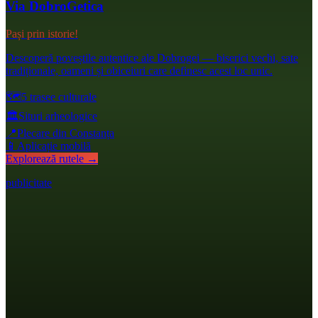
Via DobroGetica
Pași prin istorie!
Descoperă poveștile autentice ale Dobrogei — biserici vechi, sate
tradiționale, oameni și obiceiuri care definesc acest loc unic.
🗺️
5 trasee culturale
🏛️
Situri arheologice
📍
Plecare din Constanța
📱
Aplicație mobilă
Explorează rutele →
publicitate