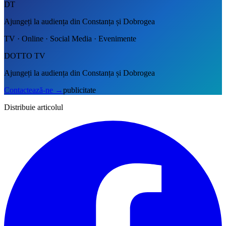
DT
Ajungeți la audiența din Constanța și Dobrogea
TV · Online · Social Media · Evenimente
DOTTO TV
Ajungeți la audiența din Constanța și Dobrogea
Contactează-ne
→
publicitate
Distribuie articolul