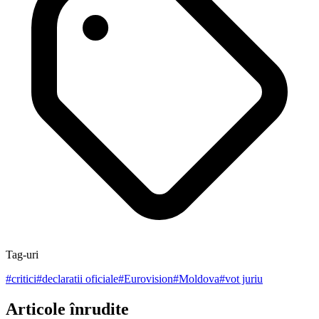
Tag-uri
#
critici
#
declaratii oficiale
#
Eurovision
#
Moldova
#
vot juriu
Articole înrudite