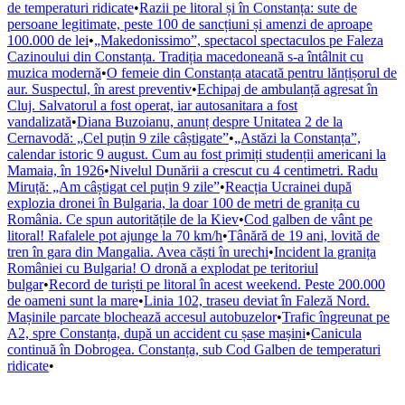
de temperaturi ridicate
•
Razii pe litoral și în Constanța: sute de
persoane legitimate, peste 100 de sancțiuni și amenzi de aproape
100.000 de lei
•
„Makedonissimo”, spectacol spectaculos pe Faleza
Cazinoului din Constanța. Tradiția macedoneană s-a întâlnit cu
muzica modernă
•
O femeie din Constanța atacată pentru lănțișorul de
aur. Suspectul, în arest preventiv
•
Echipaj de ambulanță agresat în
Cluj. Salvatorul a fost operat, iar autosanitara a fost
vandalizată
•
Diana Buzoianu, anunț despre Unitatea 2 de la
Cernavodă: „Cel puțin 9 zile câștigate”
•
„Astăzi la Constanța”,
calendar istoric 9 august. Cum au fost primiți studenții americani la
Mamaia, în 1926
•
Nivelul Dunării a crescut cu 4 centimetri. Radu
Miruță: „Am câștigat cel puțin 9 zile”
•
Reacția Ucrainei după
explozia dronei în Bulgaria, la doar 100 de metri de granița cu
România. Ce spun autoritățile de la Kiev
•
Cod galben de vânt pe
litoral! Rafalele pot ajunge la 70 km/h
•
Tânără de 19 ani, lovită de
tren în gara din Mangalia. Avea căști în urechi
•
Incident la granița
României cu Bulgaria! O dronă a explodat pe teritoriul
bulgar
•
Record de turiști pe litoral în acest weekend. Peste 200.000
de oameni sunt la mare
•
Linia 102, traseu deviat în Faleză Nord.
Mașinile parcate blochează accesul autobuzelor
•
Trafic îngreunat pe
A2, spre Constanța, după un accident cu șase mașini
•
Canicula
continuă în Dobrogea. Constanța, sub Cod Galben de temperaturi
ridicate
•