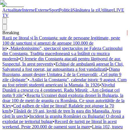
Actualitate
Interne
Externe
Sport
Politică
Sănătatea la zi
Utilitare
LIVE
TV
Breaking
Razii pe litoral și în Constanța: sute de persoane legitimate, peste
100 de sancțiuni și amenzi de aproape 100.000 de
lei
•
„Makedonissimo”, spectacol spectaculos pe Faleza Cazinoului
din Constanța. Tradiția macedoneană s-a întâlnit cu muzica
modernă
•
O femeie din Constanța atacată pentru lănțișorul de aur.
Suspectul, în arest preventiv
•
Echipaj de ambulanță agresat în Cluj.
Salvatorul a fost operat, iar autosanitara a fost vandalizată
•
Diana
Buzoianu, anunț despre Unitatea 2 de la Cernavodă: „Cel puțin 9
zile câștigate”
•
„Astăzi la Constanța”, calendar istoric 9 august. Cum
au fost primiți studenții americani la Mamaia, în 1926
•
Nivelul
Dunării a crescut cu 4 centimetri. Radu Miruță: „Am câștigat cel
puțin 9 zile”
•
Reacția Ucrainei după explozia dronei în Bulgaria, la
doar 100 de metri de granița cu România. Ce spun autoritățile de la
Kiev
•
Cod galben de vânt pe litoral! Rafalele pot ajunge la 70
km/h
•
Tânără de 19 ani, lovită de tren în gara din Mangalia. Avea
căști în urechi
•
Incident la granița României cu Bulgaria! O dronă a
explodat pe teritoriul bulgar
•
Record de turiști pe litoral în acest
weekend. Peste 200.000 de oameni sunt la mare
•
Linia 102, traseu