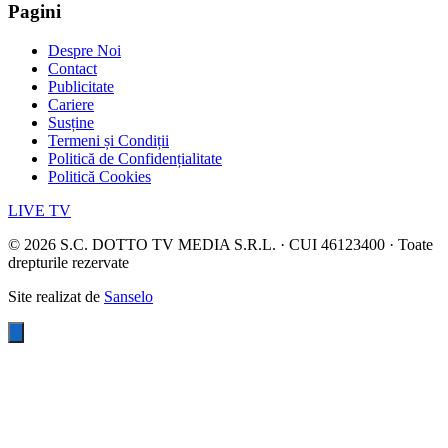
Pagini
Despre Noi
Contact
Publicitate
Cariere
Susține
Termeni și Condiții
Politică de Confidențialitate
Politică Cookies
LIVE TV
©
2026
S.C. DOTTO TV MEDIA S.R.L. · CUI 46123400 · Toate
drepturile rezervate
Site realizat de
Sanselo