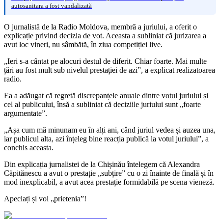
autosanitara a fost vandalizată
O jurnalistă de la Radio Moldova, membră a juriului, a oferit o
explicație privind decizia de vot. Aceasta a subliniat că jurizarea a
avut loc vineri, nu sâmbătă, în ziua competiției live.
„Ieri s-a cântat pe alocuri destul de diferit. Chiar foarte. Mai multe
țări au fost mult sub nivelul prestației de azi”, a explicat realizatoarea
radio.
Ea a adăugat că regretă discrepanțele anuale dintre votul juriului și
cel al publicului, însă a subliniat că deciziile juriului sunt „foarte
argumentate”.
„Așa cum mă minunam eu în alți ani, când juriul vedea și auzea una,
iar publicul alta, azi înțeleg bine reacția publică la votul juriului”, a
conchis aceasta.
Din explicația jurnalistei de la Chișinău întelegem că Alexandra
Căpitănescu a avut o prestație „subțire” cu o zi înainte de finală și în
mod inexplicabil, a avut acea prestație formidabilă pe scena vieneză.
Apeciați și voi „prietenia”!