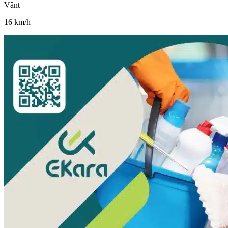
Vânt
16
km/h