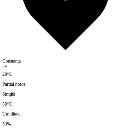
Constanța
⛅
28
°
C
Parțial noros
Simțită
30
°C
Umiditate
53
%