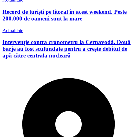
Record de turiști pe litoral în acest weekend. Peste
200.000 de oameni sunt la mare
Actualitate
Intervenție contra cronometru la Cernavodă. Două
barje au fost scufundate pentru a crește debitul de
apă către centrala nucleară