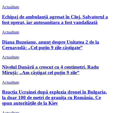
Actualitate
Echipaj de ambulanță agresat în Cluj. Salvatorul a
fost operat, iar autosanitara a fost vandalizată
Actualitate
Diana Buzoianu, anunț despre Unitatea 2 de la
Cernavodă: „Cel puțin 9 zile câștigate”
Actualitate
Nivelul Dunării a crescut cu 4 centimetri. Radu
Miruță: „Am câștigat cel puțin 9 zile”
Actualitate
Reacția Ucrainei după explozia dronei în Bulgaria,
la doar 100 de metri de granița cu România. Ce
spun autoritățile de la Kiev
Actualitate