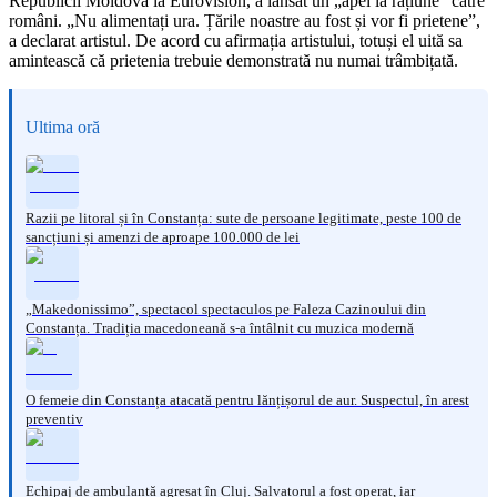
Republicii Moldova la Eurovision, a lansat un „apel la rațiune” către
români. „Nu alimentați ura. Țările noastre au fost și vor fi prietene”,
a declarat artistul. De acord cu afirmația artistului, totuși el uită sa
amintească că prietenia trebuie demonstrată nu numai trâmbițată.
Ultima oră
Razii pe litoral și în Constanța: sute de persoane legitimate, peste 100 de
sancțiuni și amenzi de aproape 100.000 de lei
„Makedonissimo”, spectacol spectaculos pe Faleza Cazinoului din
Constanța. Tradiția macedoneană s-a întâlnit cu muzica modernă
O femeie din Constanța atacată pentru lănțișorul de aur. Suspectul, în arest
preventiv
Echipaj de ambulanță agresat în Cluj. Salvatorul a fost operat, iar