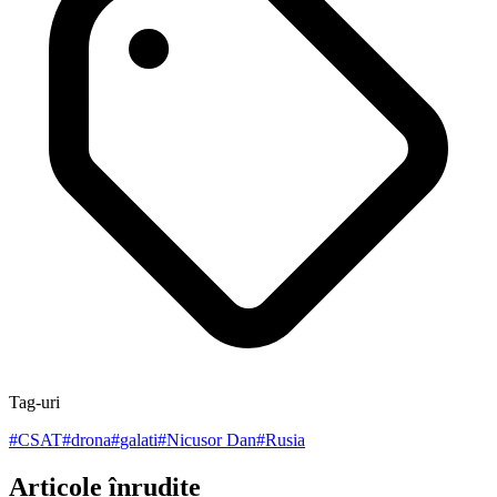
Tag-uri
#
CSAT
#
drona
#
galati
#
Nicusor Dan
#
Rusia
Articole înrudite