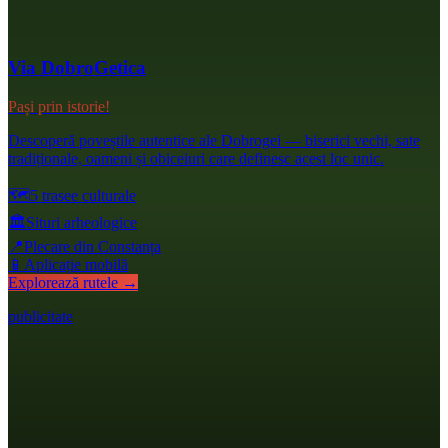
Via DobroGetica
Pași prin istorie!
Descoperă poveștile autentice ale Dobrogei — biserici vechi, sate
tradiționale, oameni și obiceiuri care definesc acest loc unic.
🗺️
5 trasee culturale
🏛️
Situri arheologice
📍
Plecare din Constanța
📱
Aplicație mobilă
Explorează rutele →
publicitate