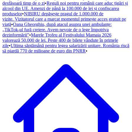
desfăşoară timp de o zi
•
Reguli noi pentru românii care aduc țigări și
alcool din UE. Amenzi de până la 100.000 de lei și confiscarea
produselor
•
NIBIRU depășește pragul de 1.000.000 de
vizite. Vizitatorul care a marcat momentul primește acces gratuit pe
viață
•
Oana Gheorghiu, după atacul asupra unei ambulanțe:
„TikTok-ul fură creiere. Avem nevoie de o lege împotriva
dezinformării”
•
Marele Trofeu al Festivalului Mamaia 2026
valorează 50.000 de lei. Peste 400 de bilete vândute în primele
zile
•
Ultima săptămână pentru legea salarizării unitare. România riscă
să piardă 770 de milioane de euro din PNRR
•