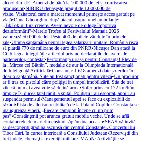
alcool din UE. Amenzi de până la 100.000 de lei și confiscarea
produselor
•
NIBIRU depășește pragul de 1.000.000 de
vizite. Vizitatorul care a marcat momentul primește acces gratuit pe
viață
•
Oana Gheorghiu, după atacul asupra unei ambulanțe:
„TikTok-ul fură creiere. Avem nevoie de o lege împotriva
dezinformării”
•
Marele Trofeu al Festivalului Mamaia 2026
valorează 50.000 de lei. Peste 400 de bilete vândute în primele
zile
•
Ultima săptămână pentru legea salarizării unitare. România riscă
să piardă 770 de milioane de euro din PNRR
•
Nicușor Dan atacă la
CCR legea integrității: articolul privind declarațiile de avere ale
partenerilor, contestat
•
Performanță uriașă pentru Constanța! Elev de
la „Mircea cel Bătrân”, medalie de aur la Olimpiada Internațională
de Inteligență Artificială
•
Constanța: 1.618 amenzi date șoferilor în
doar o săptămână. Sute au fost sancționați pentru viteză
•
Un procuror
ar fi tras cu pistolul către polițiști în timpul imobilizării. Știa de trei
zile că nu mai avea voie să dețină arma
•
Șofer prins cu 172 km/h în
timp ce își ducea tatăl rănit la spital. Polițiștii l-au escortat, apoi i-au
suspendat permisul
•
Managementul apei se face cu explozibili de
război
•
Pista de atletism reabilitată de la Palatul Copiilor Constanța se
inaugurează vineri. „Fiecare campion începe cu un prim
pas”
•
Constănțenii pot arunca gratuit mobila veche. Unde se află
containerele de mari dimensiuni săptămâna aceasta
•
SEAS vă invită
să descoperiți grădina ascunsă din centrul Constanței. Concertul lui
Tibor Cári, în curtea interioară a Consiliului Județean
•
Rezerviştii din
trei județe, chemaţi la exerciţii militare. MApN: Activităţile se