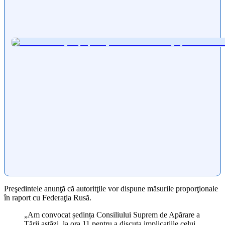
Preşedintele anunţă că autoritţile vor dispune măsurile proporţionale
în raport cu Federaţia Rusă.
„Am convocat ședința Consiliului Suprem de Apărare a
Țării astăzi, la ora 11 pentru a discuta implicațiile celui