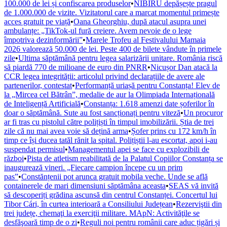
100.000 de lei și confiscarea produselor
•
NIBIRU depășește pragul
de 1.000.000 de vizite. Vizitatorul care a marcat momentul primește
acces gratuit pe viață
•
Oana Gheorghiu, după atacul asupra unei
ambulanțe: „TikTok-ul fură creiere. Avem nevoie de o lege
împotriva dezinformării”
•
Marele Trofeu al Festivalului Mamaia
2026 valorează 50.000 de lei. Peste 400 de bilete vândute în primele
zile
•
Ultima săptămână pentru legea salarizării unitare. România riscă
să piardă 770 de milioane de euro din PNRR
•
Nicușor Dan atacă la
CCR legea integrității: articolul privind declarațiile de avere ale
partenerilor, contestat
•
Performanță uriașă pentru Constanța! Elev de
la „Mircea cel Bătrân”, medalie de aur la Olimpiada Internațională
de Inteligență Artificială
•
Constanța: 1.618 amenzi date șoferilor în
doar o săptămână. Sute au fost sancționați pentru viteză
•
Un procuror
ar fi tras cu pistolul către polițiști în timpul imobilizării. Știa de trei
zile că nu mai avea voie să dețină arma
•
Șofer prins cu 172 km/h în
timp ce își ducea tatăl rănit la spital. Polițiștii l-au escortat, apoi i-au
suspendat permisul
•
Managementul apei se face cu explozibili de
război
•
Pista de atletism reabilitată de la Palatul Copiilor Constanța se
inaugurează vineri. „Fiecare campion începe cu un prim
pas”
•
Constănțenii pot arunca gratuit mobila veche. Unde se află
containerele de mari dimensiuni săptămâna aceasta
•
SEAS vă invită
să descoperiți grădina ascunsă din centrul Constanței. Concertul lui
Tibor Cári, în curtea interioară a Consiliului Județean
•
Rezerviştii din
trei județe, chemaţi la exerciţii militare. MApN: Activităţile se
desfăşoară timp de o zi
•
Reguli noi pentru românii care aduc țigări și