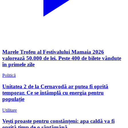
Marele Trofeu al Festivalului Mamaia 2026
valorează 50.000 de lei. Peste 400 de bilete vândute
în primele zile
Politică
Unitatea 2 de la Cernavodă ar putea fi oprită
temporar. Ce se întâmplă cu energia pentru
populație
Utilitare
Vești proaste pentru constănțeni: apa caldă va fi
oprită timp de o săptămână