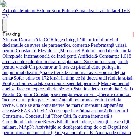
Actualitate
Interne
Externe
Sport
Politică
Sănătatea la zi
Utilitare
LIVE
TV
Breaking
Nicușor Dan atacă la CCR legea integrității: articolul privind
declarațiile de avere ale partenerilor, contestat
•
Performanță uriașă
pentru Constanța! Elev de la „Mircea cel Bătrân”, medalie de aur la
Olimpiada Internațională de Inteligență Artificială
•
Constanța: 1.618
amenzi date șoferilor în doar o săptămână. Sute au fost sancționați
pentru viteză
•
Un procuror ar fi tras cu pistolul către polițiști în
timpul imobilizării. Știa de trei zile că nu mai avea voie să dețină
arma
•
Șofer prins cu 172 km/h în timp ce își ducea tatăl rănit la spital.
Polițiștii l-au escortat, apoi i-au suspendat permisul
•
Managementul
apei se face cu explozibili de război
•
Pista de atletism reabilitată de la
Palatul Copiilor Constanța se inaugurează vineri. „Fiecare campion
începe cu un prim pas”
•
Constănțenii pot arunca gratuit mobila
veche. Unde se află containerele de mari dimensiuni săptămâna
aceasta
•
SEAS vă invită să descoperiți grădina ascunsă din centrul
Constanței. Concertul lui Tibor Cári, în curtea interioară a
Consiliului Județean
•
Rezerviştii din trei județe, chemaţi la exerciţii
militare. MApN: Activităţile se desfăşoară timp de o zi
•
Reguli noi
pentru românii care aduc țigări și alcool din UE. Amenzi de până la