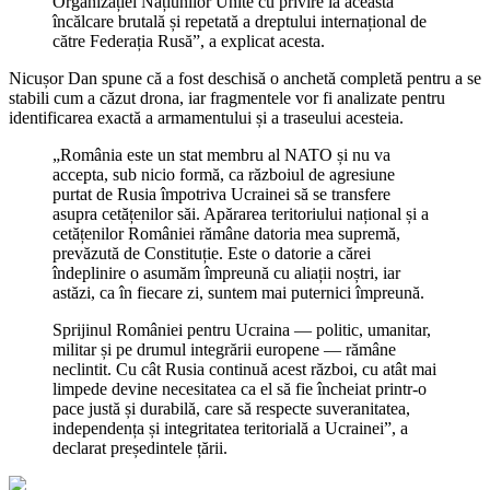
Organizației Națiunilor Unite cu privire la această
încălcare brutală și repetată a dreptului internațional de
către Federația Rusă”, a explicat acesta.
Nicușor Dan spune că a fost deschisă o anchetă completă pentru a se
stabili cum a căzut drona, iar fragmentele vor fi analizate pentru
identificarea exactă a armamentului și a traseului acesteia.
„România este un stat membru al NATO și nu va
accepta, sub nicio formă, ca războiul de agresiune
purtat de Rusia împotriva Ucrainei să se transfere
asupra cetățenilor săi. Apărarea teritoriului național și a
cetățenilor României rămâne datoria mea supremă,
prevăzută de Constituție. Este o datorie a cărei
îndeplinire o asumăm împreună cu aliații noștri, iar
astăzi, ca în fiecare zi, suntem mai puternici împreună.
Sprijinul României pentru Ucraina — politic, umanitar,
militar și pe drumul integrării europene — rămâne
neclintit. Cu cât Rusia continuă acest război, cu atât mai
limpede devine necesitatea ca el să fie încheiat printr-o
pace justă și durabilă, care să respecte suveranitatea,
independența și integritatea teritorială a Ucrainei”, a
declarat președintele țării.