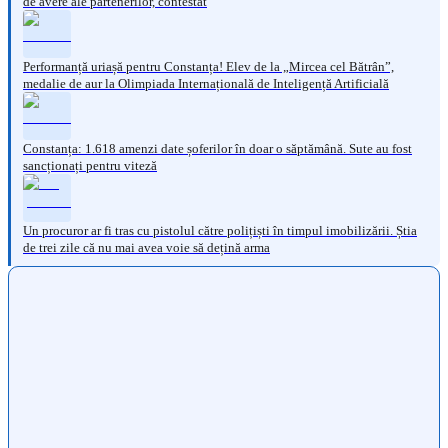
de avere ale partenerilor, contestat
Performanță uriașă pentru Constanța! Elev de la „Mircea cel Bătrân”,
medalie de aur la Olimpiada Internațională de Inteligență Artificială
Constanța: 1.618 amenzi date șoferilor în doar o săptămână. Sute au fost
sancționați pentru viteză
Un procuror ar fi tras cu pistolul către polițiști în timpul imobilizării. Știa
de trei zile că nu mai avea voie să dețină arma