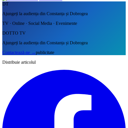
DT
Ajungeți la audiența din Constanța și Dobrogea
TV · Online · Social Media · Evenimente
DOTTO TV
Ajungeți la audiența din Constanța și Dobrogea
Contactează-ne
→
publicitate
Distribuie articolul