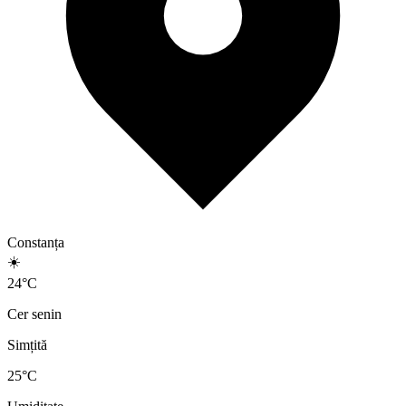
Constanța
☀️
24
°
C
Cer senin
Simțită
25
°C