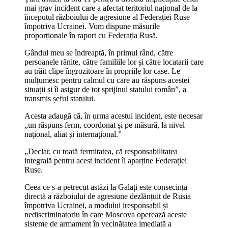
mai grav incident care a afectat teritoriul național de la
începutul războiului de agresiune al Federației Ruse
împotriva Ucrainei. Vom dispune măsurile
proporționale în raport cu Federația Rusă.
Gândul meu se îndreaptă, în primul rând, către
persoanele rănite, către familiile lor și către locatarii care
au trăit clipe îngrozitoare în propriile lor case. Le
mulțumesc pentru calmul cu care au răspuns acestei
situații și îi asigur de tot sprijinul statului român”, a
transmis șeful statului.
Acesta adaugă că, în urma acestui incident, este necesar
„un răspuns ferm, coordonat și pe măsură, la nivel
național, aliat și internațional.”
„Declar, cu toată fermitatea, că responsabilitatea
integrală pentru acest incident îi aparține Federației
Ruse.
Ceea ce s-a petrecut astăzi la Galați este consecința
directă a războiului de agresiune dezlănțuit de Rusia
împotriva Ucrainei, a modului iresponsabil și
nediscriminatoriu în care Moscova operează aceste
sisteme de armament în vecinătatea imediată a