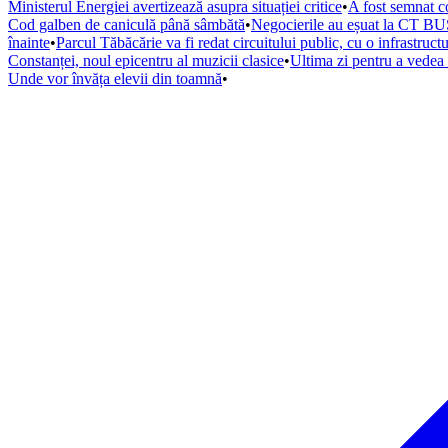
Ministerul Energiei avertizează asupra situației critice
•
A fost semnat co
Cod galben de caniculă până sâmbătă
•
Negocierile au eșuat la CT BUS
înainte
•
Parcul Tăbăcărie va fi redat circuitului public, cu o infrastruc
Constanței, noul epicentru al muzicii clasice
•
Ultima zi pentru a vede
Unde vor învăța elevii din toamnă
•