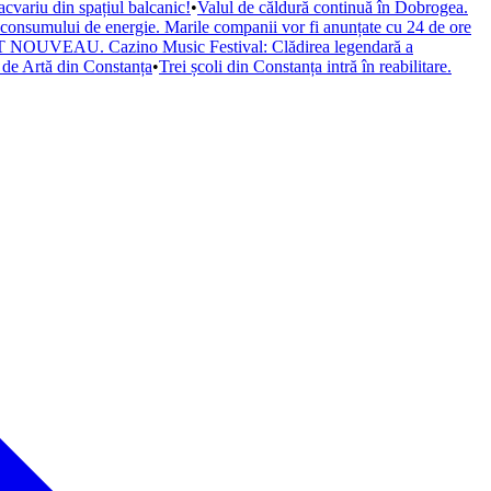
cvariu din spațiul balcanic!
•
Valul de căldură continuă în Dobrogea.
a consumului de energie. Marile companii vor fi anunțate cu 24 de ore
il ART NOUVEAU. Cazino Music Festival: Clădirea legendară a
de Artă din Constanța
•
Trei școli din Constanța intră în reabilitare.