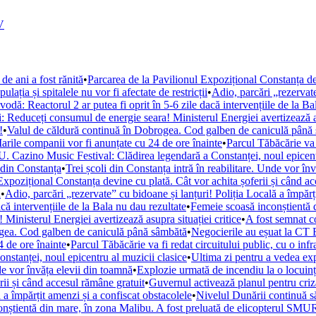
V
de ani a fost rănită
•
Parcarea de la Pavilionul Expozițional Constanța de
ația și spitalele nu vor fi afectate de restricții
•
Adio, parcări „rezervate
ă: Reactorul 2 ar putea fi oprit în 5-6 zile dacă intervențiile de la Ba
i: Reduceți consumul de energie seara! Ministerul Energiei avertizează as
!
•
Valul de căldură continuă în Dobrogea. Cod galben de caniculă până
arile companii vor fi anunțate cu 24 de ore înainte
•
Parcul Tăbăcărie va 
. Cazino Music Festival: Clădirea legendară a Constanței, noul epicent
din Constanța
•
Trei școli din Constanța intră în reabilitare. Unde vor în
Expozițional Constanța devine cu plată. Cât vor achita șoferii și când a
i
•
Adio, parcări „rezervate” cu bidoane și lanțuri! Poliția Locală a împărț
ă intervențiile de la Bala nu dau rezultate
•
Femeie scoasă inconștientă d
Ministerul Energiei avertizează asupra situației critice
•
A fost semnat c
ogea. Cod galben de caniculă până sâmbătă
•
Negocierile au eșuat la CT 
 de ore înainte
•
Parcul Tăbăcărie va fi redat circuitului public, cu o inf
tanței, noul epicentru al muzicii clasice
•
Ultima zi pentru a vedea e
nde vor învăța elevii din toamnă
•
Explozie urmată de incendiu la o locuință
rii și când accesul rămâne gratuit
•
Guvernul activează planul pentru criza
 a împărțit amenzi și a confiscat obstacolele
•
Nivelul Dunării continuă s
nștientă din mare, în zona Malibu. A fost preluată de elicopterul SM