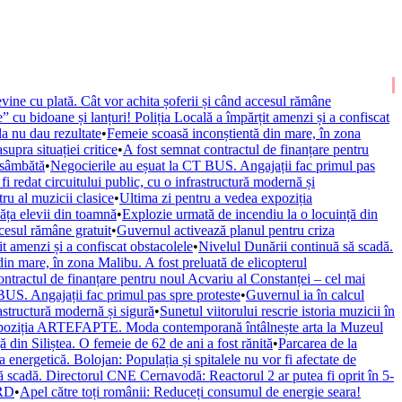
vine cu plată. Cât vor achita șoferii și când accesul rămâne
” cu bidoane și lanțuri! Poliția Locală a împărțit amenzi și a confiscat
la nu dau rezultate
•
Femeie scoasă inconștientă din mare, în zona
upra situației critice
•
A fost semnat contractul de finanțare pentru
 sâmbătă
•
Negocierile au eșuat la CT BUS. Angajații fac primul pas
fi redat circuitului public, cu o infrastructură modernă și
ru al muzicii clasice
•
Ultima zi pentru a vedea expoziția
văța elevii din toamnă
•
Explozie urmată de incendiu la o locuință din
ccesul rămâne gratuit
•
Guvernul activează planul pentru criza
it amenzi și a confiscat obstacolele
•
Nivelul Dunării continuă să scadă.
in mare, în zona Malibu. A fost preluată de elicopterul
ontractul de finanțare pentru noul Acvariu al Constanței – cel mai
BUS. Angajații fac primul pas spre proteste
•
Guvernul ia în calcul
rastructură modernă și sigură
•
Sunetul viitorului rescrie istoria muzicii în
xpoziția ARTEFAPTE. Moda contemporană întâlnește arta la Muzeul
 din Siliștea. O femeie de 62 de ani a fost rănită
•
Parcarea de la
 energetică. Bolojan: Populația și spitalele nu vor fi afectate de
ă scadă. Directorul CNE Cernavodă: Reactorul 2 ar putea fi oprit în 5-
URD
•
Apel către toți românii: Reduceți consumul de energie seara!