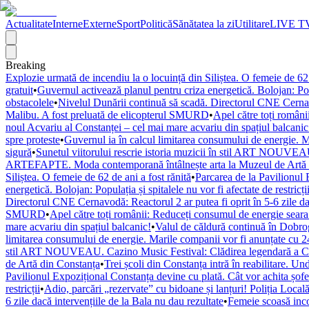
Actualitate
Interne
Externe
Sport
Politică
Sănătatea la zi
Utilitare
LIVE T
Breaking
Explozie urmată de incendiu la o locuință din Siliștea. O femeie de 62 
gratuit
•
Guvernul activează planul pentru criza energetică. Bolojan: Popul
obstacolele
•
Nivelul Dunării continuă să scadă. Directorul CNE Cernavod
Malibu. A fost preluată de elicopterul SMURD
•
Apel către toți români
noul Acvariu al Constanței – cel mai mare acvariu din spațiul balcanic
spre proteste
•
Guvernul ia în calcul limitarea consumului de energie. M
sigură
•
Sunetul viitorului rescrie istoria muzicii în stil ART NOUVEAU
ARTEFAPTE. Moda contemporană întâlnește arta la Muzeul de Artă 
Siliștea. O femeie de 62 de ani a fost rănită
•
Parcarea de la Pavilionul 
energetică. Bolojan: Populația și spitalele nu vor fi afectate de restricți
Directorul CNE Cernavodă: Reactorul 2 ar putea fi oprit în 5-6 zile dac
SMURD
•
Apel către toți românii: Reduceți consumul de energie seara! 
mare acvariu din spațiul balcanic!
•
Valul de căldură continuă în Dobr
limitarea consumului de energie. Marile companii vor fi anunțate cu 24
stil ART NOUVEAU. Cazino Music Festival: Clădirea legendară a Cons
de Artă din Constanța
•
Trei școli din Constanța intră în reabilitare. U
Pavilionul Expozițional Constanța devine cu plată. Cât vor achita șofe
restricții
•
Adio, parcări „rezervate” cu bidoane și lanțuri! Poliția Locală
6 zile dacă intervențiile de la Bala nu dau rezultate
•
Femeie scoasă inco