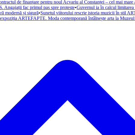
ntractul de finanțare pentru noul Acvariu al Constanței – cel mai mare a
. Angajații fac primul pas spre proteste
•
Guvernul ia în calcul limitare
tură modernă și sigură
•
Sunetul viitorului rescrie istoria muzicii în st
a expoziția ARTEFAPTE. Moda contemporană întâlnește arta la Muzeul 