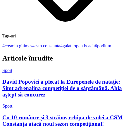
Tag-uri
#
cosmin ghimes
#
csm constanta
#
galati open beach
#
podium
Articole înrudite
Sport
David Popovici a plecat la Europenele de nataţie:
Simt adrenalina competiţiei de o săptămână. Abia
aştept să concurez
Sport
Cu 10 românce și 3 străine, echipa de volei a CSM
Constanța atacă noul sezon competițional!