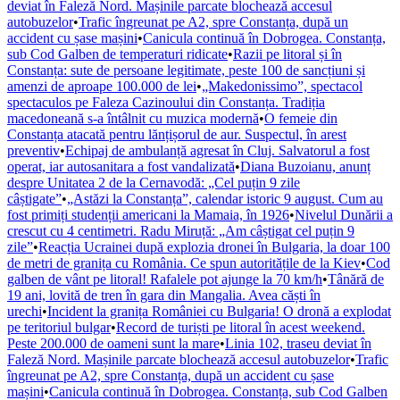
deviat în Faleză Nord. Mașinile parcate blochează accesul
autobuzelor
•
Trafic îngreunat pe A2, spre Constanța, după un
accident cu șase mașini
•
Canicula continuă în Dobrogea. Constanța,
sub Cod Galben de temperaturi ridicate
•
Razii pe litoral și în
Constanța: sute de persoane legitimate, peste 100 de sancțiuni și
amenzi de aproape 100.000 de lei
•
„Makedonissimo”, spectacol
spectaculos pe Faleza Cazinoului din Constanța. Tradiția
macedoneană s-a întâlnit cu muzica modernă
•
O femeie din
Constanța atacată pentru lănțișorul de aur. Suspectul, în arest
preventiv
•
Echipaj de ambulanță agresat în Cluj. Salvatorul a fost
operat, iar autosanitara a fost vandalizată
•
Diana Buzoianu, anunț
despre Unitatea 2 de la Cernavodă: „Cel puțin 9 zile
câștigate”
•
„Astăzi la Constanța”, calendar istoric 9 august. Cum au
fost primiți studenții americani la Mamaia, în 1926
•
Nivelul Dunării a
crescut cu 4 centimetri. Radu Miruță: „Am câștigat cel puțin 9
zile”
•
Reacția Ucrainei după explozia dronei în Bulgaria, la doar 100
de metri de granița cu România. Ce spun autoritățile de la Kiev
•
Cod
galben de vânt pe litoral! Rafalele pot ajunge la 70 km/h
•
Tânără de
19 ani, lovită de tren în gara din Mangalia. Avea căști în
urechi
•
Incident la granița României cu Bulgaria! O dronă a explodat
pe teritoriul bulgar
•
Record de turiști pe litoral în acest weekend.
Peste 200.000 de oameni sunt la mare
•
Linia 102, traseu deviat în
Faleză Nord. Mașinile parcate blochează accesul autobuzelor
•
Trafic
îngreunat pe A2, spre Constanța, după un accident cu șase
mașini
•
Canicula continuă în Dobrogea. Constanța, sub Cod Galben