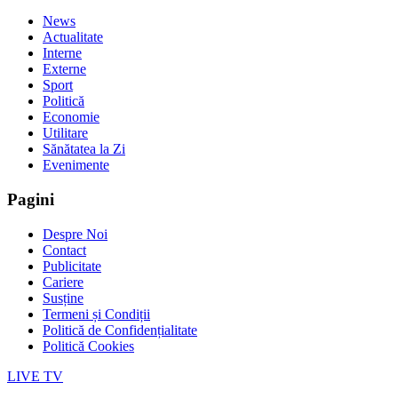
News
Actualitate
Interne
Externe
Sport
Politică
Economie
Utilitare
Sănătatea la Zi
Evenimente
Pagini
Despre Noi
Contact
Publicitate
Cariere
Susține
Termeni și Condiții
Politică de Confidențialitate
Politică Cookies
LIVE TV