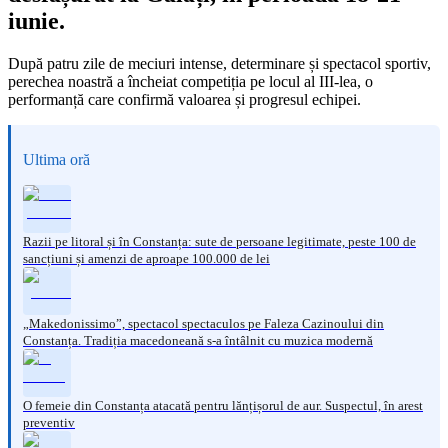
iunie.
După patru zile de meciuri intense, determinare și spectacol sportiv,
perechea noastră a încheiat competiția pe locul al III-lea, o
performanță care confirmă valoarea și progresul echipei.
Ultima oră
Razii pe litoral și în Constanța: sute de persoane legitimate, peste 100 de
sancțiuni și amenzi de aproape 100.000 de lei
„Makedonissimo”, spectacol spectaculos pe Faleza Cazinoului din
Constanța. Tradiția macedoneană s-a întâlnit cu muzica modernă
O femeie din Constanța atacată pentru lănțișorul de aur. Suspectul, în arest
preventiv