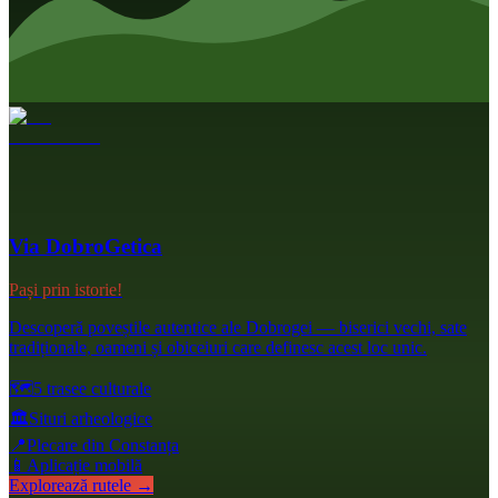
Via DobroGetica
Pași prin istorie!
Descoperă poveștile autentice ale Dobrogei — biserici vechi, sate
tradiționale, oameni și obiceiuri care definesc acest loc unic.
🗺️
5 trasee culturale
🏛️
Situri arheologice
📍
Plecare din Constanța
📱
Aplicație mobilă
Explorează rutele →