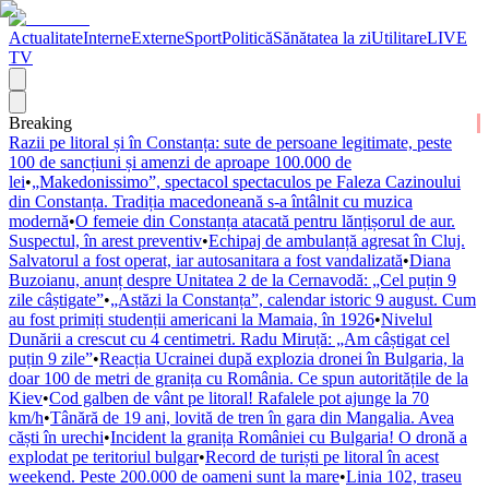
Actualitate
Interne
Externe
Sport
Politică
Sănătatea la zi
Utilitare
LIVE
TV
Breaking
Razii pe litoral și în Constanța: sute de persoane legitimate, peste
100 de sancțiuni și amenzi de aproape 100.000 de
lei
•
„Makedonissimo”, spectacol spectaculos pe Faleza Cazinoului
din Constanța. Tradiția macedoneană s-a întâlnit cu muzica
modernă
•
O femeie din Constanța atacată pentru lănțișorul de aur.
Suspectul, în arest preventiv
•
Echipaj de ambulanță agresat în Cluj.
Salvatorul a fost operat, iar autosanitara a fost vandalizată
•
Diana
Buzoianu, anunț despre Unitatea 2 de la Cernavodă: „Cel puțin 9
zile câștigate”
•
„Astăzi la Constanța”, calendar istoric 9 august. Cum
au fost primiți studenții americani la Mamaia, în 1926
•
Nivelul
Dunării a crescut cu 4 centimetri. Radu Miruță: „Am câștigat cel
puțin 9 zile”
•
Reacția Ucrainei după explozia dronei în Bulgaria, la
doar 100 de metri de granița cu România. Ce spun autoritățile de la
Kiev
•
Cod galben de vânt pe litoral! Rafalele pot ajunge la 70
km/h
•
Tânără de 19 ani, lovită de tren în gara din Mangalia. Avea
căști în urechi
•
Incident la granița României cu Bulgaria! O dronă a
explodat pe teritoriul bulgar
•
Record de turiști pe litoral în acest
weekend. Peste 200.000 de oameni sunt la mare
•
Linia 102, traseu