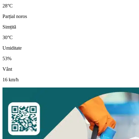
28
°
C
Parțial noros
Simțită
30
°C
Umiditate
53
%
Vânt
16
km/h