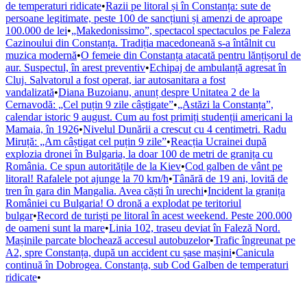
de temperaturi ridicate
•
Razii pe litoral și în Constanța: sute de
persoane legitimate, peste 100 de sancțiuni și amenzi de aproape
100.000 de lei
•
„Makedonissimo”, spectacol spectaculos pe Faleza
Cazinoului din Constanța. Tradiția macedoneană s-a întâlnit cu
muzica modernă
•
O femeie din Constanța atacată pentru lănțișorul de
aur. Suspectul, în arest preventiv
•
Echipaj de ambulanță agresat în
Cluj. Salvatorul a fost operat, iar autosanitara a fost
vandalizată
•
Diana Buzoianu, anunț despre Unitatea 2 de la
Cernavodă: „Cel puțin 9 zile câștigate”
•
„Astăzi la Constanța”,
calendar istoric 9 august. Cum au fost primiți studenții americani la
Mamaia, în 1926
•
Nivelul Dunării a crescut cu 4 centimetri. Radu
Miruță: „Am câștigat cel puțin 9 zile”
•
Reacția Ucrainei după
explozia dronei în Bulgaria, la doar 100 de metri de granița cu
România. Ce spun autoritățile de la Kiev
•
Cod galben de vânt pe
litoral! Rafalele pot ajunge la 70 km/h
•
Tânără de 19 ani, lovită de
tren în gara din Mangalia. Avea căști în urechi
•
Incident la granița
României cu Bulgaria! O dronă a explodat pe teritoriul
bulgar
•
Record de turiști pe litoral în acest weekend. Peste 200.000
de oameni sunt la mare
•
Linia 102, traseu deviat în Faleză Nord.
Mașinile parcate blochează accesul autobuzelor
•
Trafic îngreunat pe
A2, spre Constanța, după un accident cu șase mașini
•
Canicula
continuă în Dobrogea. Constanța, sub Cod Galben de temperaturi
ridicate
•