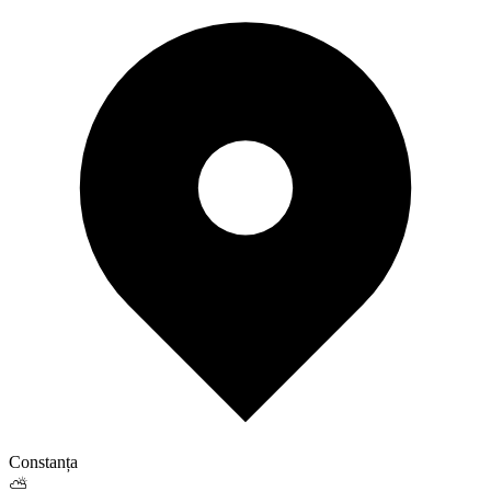
Constanța
⛅