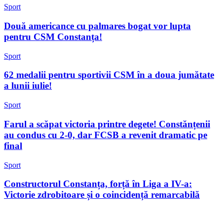
Sport
Două americance cu palmares bogat vor lupta
pentru CSM Constanța!
Sport
62 medalii pentru sportivii CSM în a doua jumătate
a lunii iulie!
Sport
Farul a scăpat victoria printre degete! Constănțenii
au condus cu 2-0, dar FCSB a revenit dramatic pe
final
Sport
Constructorul Constanța, forță în Liga a IV-a:
Victorie zdrobitoare și o coincidență remarcabilă