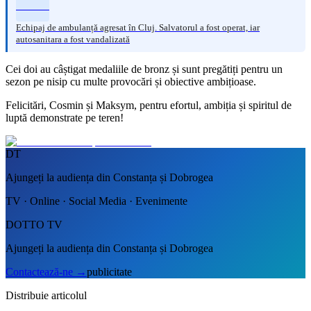
Echipaj de ambulanță agresat în Cluj. Salvatorul a fost operat, iar
autosanitara a fost vandalizată
Cei doi au câștigat medaliile de bronz și sunt pregătiți pentru un
sezon pe nisip cu multe provocări și obiective ambițioase.
Felicitări, Cosmin și Maksym, pentru efortul, ambiția și spiritul de
luptă demonstrate pe teren!
DT
Ajungeți la audiența din Constanța și Dobrogea
TV · Online · Social Media · Evenimente
DOTTO TV
Ajungeți la audiența din Constanța și Dobrogea
Contactează-ne
→
publicitate
Distribuie articolul