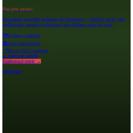
Pași prin istorie!
Descoperă poveștile autentice ale Dobrogei — biserici vechi, sate
tradiționale, oameni și obiceiuri care definesc acest loc unic.
🗺️
5 trasee culturale
🏛️
Situri arheologice
📍
Plecare din Constanța
📱
Aplicație mobilă
Explorează rutele →
publicitate