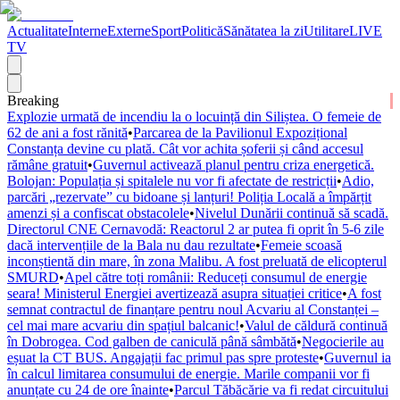
Actualitate
Interne
Externe
Sport
Politică
Sănătatea la zi
Utilitare
LIVE
TV
Breaking
Explozie urmată de incendiu la o locuință din Siliștea. O femeie de
62 de ani a fost rănită
•
Parcarea de la Pavilionul Expozițional
Constanța devine cu plată. Cât vor achita șoferii și când accesul
rămâne gratuit
•
Guvernul activează planul pentru criza energetică.
Bolojan: Populația și spitalele nu vor fi afectate de restricții
•
Adio,
parcări „rezervate” cu bidoane și lanțuri! Poliția Locală a împărțit
amenzi și a confiscat obstacolele
•
Nivelul Dunării continuă să scadă.
Directorul CNE Cernavodă: Reactorul 2 ar putea fi oprit în 5-6 zile
dacă intervențiile de la Bala nu dau rezultate
•
Femeie scoasă
inconștientă din mare, în zona Malibu. A fost preluată de elicopterul
SMURD
•
Apel către toți românii: Reduceți consumul de energie
seara! Ministerul Energiei avertizează asupra situației critice
•
A fost
semnat contractul de finanțare pentru noul Acvariu al Constanței –
cel mai mare acvariu din spațiul balcanic!
•
Valul de căldură continuă
în Dobrogea. Cod galben de caniculă până sâmbătă
•
Negocierile au
eșuat la CT BUS. Angajații fac primul pas spre proteste
•
Guvernul ia
în calcul limitarea consumului de energie. Marile companii vor fi
anunțate cu 24 de ore înainte
•
Parcul Tăbăcărie va fi redat circuitului