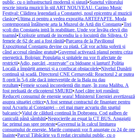
public, cu o infrastructură modernă și sigură
•
Sunetul viitorului
rescrie istoria muzicii în stil ART NOUVEAU. Cazino Music
Festival: Clădirea legendară a Constanței, noul epicentru al muzicii
clasice
•
Ultima zi pentru a vedea expoziția ARTEFAPTE. Moda
contemporană întâlnește arta la Muzeul de Artă din Constanța
•
Trei
școli din Constanța intră în reabilitare. Unde vor învăța elevii din
toamnă
•
Explozie urmată de incendiu la o locuință din Siliștea. O
femeie de 62 de ani a fost rănită
•
Parcarea de la Pavilionul
Expozițional Constanța devine cu plată. Cât vor achita șoferii și
când accesul rămâne gratuit
•
Guvernul activează planul pentru criza
energetică. Bolojan: Populația și spitalele nu vor fi afectate de
restricții
•
Adio, parcări „rezervate” cu bidoane și lanțuri! Poliția
Locală a împărțit amenzi și a confiscat obstacolele
•
Nivelul Dunării
continuă să scadă. Directorul CNE Cernavodă: Reactorul 2 ar putea
fi oprit în 5-6 zile dacă intervențiile de la Bala nu dau
rezultate
•
Femeie scoasă inconștientă din mare, în zona Malibu. A
fost preluată de elicopterul SMURD
•
Apel către toți românii:
Reduceți consumul de energie seara! Ministerul Energiei avertizează
asupra situației critice
•
A fost semnat contractul de finanțare pentru
noul Acvariu al Constanței – cel mai mare acvariu din spațiul
balcanic!
•
Valul de căldură continuă în Dobrogea. Cod galben de
caniculă până sâmbătă
•
Negocierile au eșuat la CT BUS. Angajații
fac primul pas spre proteste
•
Guvernul ia în calcul limitarea
consumului de energie. Marile companii vor fi anunțate cu 24 de ore
înainte
•
Parcul Tăbăcărie va fi redat circuitului public, cu o