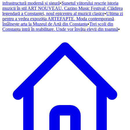
infrastructură modernă și sigură
•
Sunetul viitorului rescrie istoria
muzicii în stil ART NOUVEAU. Cazino Music Festival: Clădirea
legendară a Constanței, noul epicentru al muzicii clasice
•
Ultima zi
pentru a vedea expoziția ARTEFAPTE. Moda contemporană
întâlnește arta la Muzeul de Artă din Constanța
•
Trei școli din
Constanța intră în reabilitare. Unde vor învăța elevii din toamnă
•