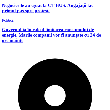
Negocierile au eșuat la CT BUS. Angajații fac
primul pas spre proteste
Politică
Guvernul ia în calcul limitarea consumului de
energie. Marile companii vor fi anunțate cu 24 de
ore înainte