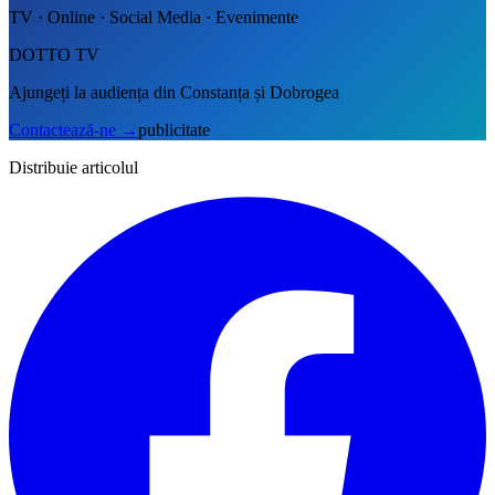
TV · Online · Social Media · Evenimente
DOTTO TV
Ajungeți la audiența din Constanța și Dobrogea
Contactează-ne
→
publicitate
Distribuie articolul