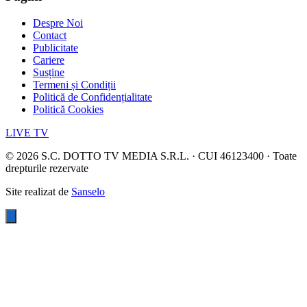
Despre Noi
Contact
Publicitate
Cariere
Susține
Termeni și Condiții
Politică de Confidențialitate
Politică Cookies
LIVE TV
©
2026
S.C. DOTTO TV MEDIA S.R.L. · CUI 46123400 · Toate
drepturile rezervate
Site realizat de
Sanselo