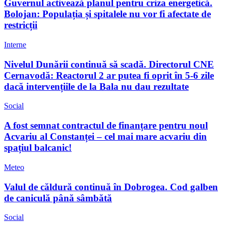
Guvernul activează planul pentru criza energetică.
Bolojan: Populația și spitalele nu vor fi afectate de
restricții
Interne
Nivelul Dunării continuă să scadă. Directorul CNE
Cernavodă: Reactorul 2 ar putea fi oprit în 5-6 zile
dacă intervențiile de la Bala nu dau rezultate
Social
A fost semnat contractul de finanțare pentru noul
Acvariu al Constanței – cel mai mare acvariu din
spațiul balcanic!
Meteo
Valul de căldură continuă în Dobrogea. Cod galben
de caniculă până sâmbătă
Social