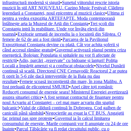
infrastructură modernă și sigură
•
Sunetul viitorului rescrie istoria
muzicii în stil ART NOUVEAU. Cazino Music Festival: Clădirea
legendară a Constanței, noul epicentru al muzicii clasice
•
Ultima zi
pentru a vedea expoziția ARTEFAPTE. Moda contemporană
întâlnește arta la Muzeul de Artă din Constanța
•
Trei școli din
Constanța intră în reabilitare. Unde vor învăța elevii din
toamnă
•
Explozie urmată de incendiu la o locuință din Siliștea. O
femeie de 62 de ani a fost rănită
•
Parcarea de la Pavilionul
Expozițional Constanța devine cu plată. Cât vor achita șoferii și
când accesul rămâne gratuit
•
Guvernul activează planul pentru criza
energetică. Bolojan: Populația și spitalele nu vor fi afectate de
restricții
•
Adio, parcări „rezervate” cu bidoane și lanțuri! Poliția
Locală a împărțit amenzi și a confiscat obstacolele
•
Nivelul Dunării
continuă să scadă. Directorul CNE Cernavodă: Reactorul 2 ar putea
fi oprit în 5-6 zile dacă intervențiile de la Bala nu dau
rezultate
•
Femeie scoasă inconștientă din mare, în zona Malibu. A
fost preluată de elicopterul SMURD
•
Apel către toți românii:
Reduceți consumul de energie seara! Ministerul Energiei avertizează
asupra situației critice
•
A fost semnat contractul de finanțare pentru
noul Acvariu al Constanței – cel mai mare acvariu din spațiul
balcanic!
•
Valul de căldură continuă în Dobrogea. Cod galben de
caniculă până sâmbătă
•
Negocierile au eșuat la CT BUS. Angajații
fac primul pas spre proteste
•
Guvernul ia în calcul limitarea
consumului de energie. Marile companii vor fi anunțate cu 24 de ore
înainte
•
Parcul Tăbăcărie va fi redat circuitului public, cu o