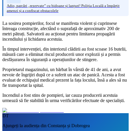
Adio, parcări „rezervate” cu bidoane și lanțuri! Poliția Locală a împărțit
amenzi și a confiscat obstacolele
La sosirea pompierilor, focul se manifesta violent și cuprinsese
întreaga construcție, afectând o suprafață de aproximativ 200 de
metri pătrați. Salvatorii au acționat pentru limitarea propagării
incendiului și lichidarea acestuia.
În timpul intervenției, din interiorul clădirii au fost scoase 16 butelii,
măsură care a eliminat riscul producerii unor explozii și a permis
desfășurarea în siguranță a operațiunilor de stingere.
Proprietarul magazinului, un bărbat în vârstă de 41 de ani, a avut
nevoie de îngrijiri după ce a suferit un atac de panică. Acesta a fost
evaluat de echipajul medical prezent la fața locului, însă a ales să nu
fie transportat la spital.
Incendiul a fost stins de pompieri, iar cauza producerii acestuia
urmează să fie stabilită în urma verificărilor efectuate de specialiști.
DT
Ajungeți la audiența din Constanța și Dobrogea