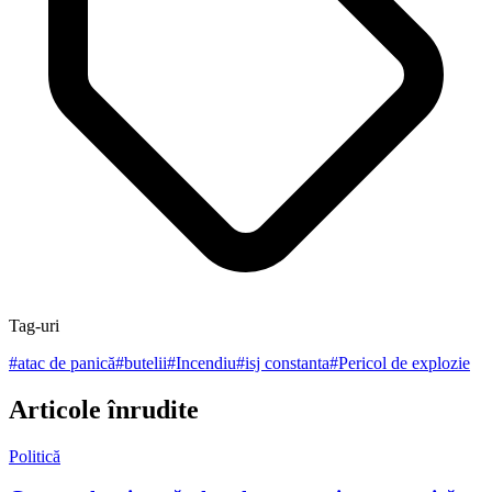
Tag-uri
#
atac de panică
#
butelii
#
Incendiu
#
isj constanta
#
Pericol de explozie
Articole înrudite
Politică