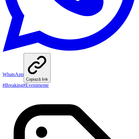
WhatsApp
Copiază link
#
Breaking
#
Evenimente