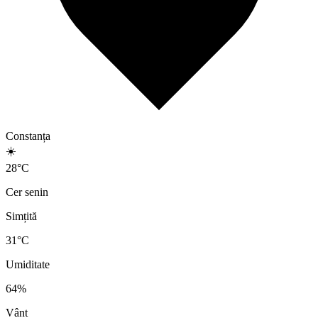
Constanța
☀️
28
°
C
Cer senin
Simțită
31
°C
Umiditate
64
%
Vânt