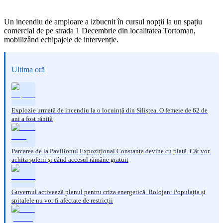
Un incendiu de amploare a izbucnit în cursul nopții la un spațiu
comercial de pe strada 1 Decembrie din localitatea Tortoman,
mobilizând echipajele de intervenție.
Ultima oră
Explozie urmată de incendiu la o locuință din Siliștea. O femeie de 62 de
ani a fost rănită
Parcarea de la Pavilionul Expozițional Constanța devine cu plată. Cât vor
achita șoferii și când accesul rămâne gratuit
Guvernul activează planul pentru criza energetică. Bolojan: Populația și
spitalele nu vor fi afectate de restricții