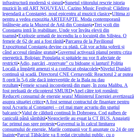
infrastructură modernă și sigură
•
Sunetul viitorului rescrie istoria
muzicii în stil ART NOUVEAU. Cazino Music Festival: Clădirea
legendară a Constanței, noul epicentru al muzicii clasice
•
Ultima zi
pentru a vedea expoziția ARTEFAPTE. Moda contemporană
întâlnește arta la Muzeul de Artă din Constanța
•
Trei școli din
Constanța intră în reabilitare. Unde vor învăța elevii din
toamnă
•
Explozie urmată de incendiu la o locuință din Siliștea. O
femeie de 62 de ani a fost rănită
•
Parcarea de la Pavilionul
Expozițional Constanța devine cu plată. Cât vor achita șoferii și
când accesul rămâne gratuit
•
Guvernul activează planul pentru criza
energetică. Bolojan: Populația și spitalele nu vor fi afectate de
restricții
•
Adio, parcări „rezervate” cu bidoane și lanțuri! Poliția
Locală a împărțit amenzi și a confiscat obstacolele
•
Nivelul Dunării
continuă să scadă. Directorul CNE Cernavodă: Reactorul 2 ar putea
fi oprit în 5-6 zile dacă intervențiile de la Bala nu dau
rezultate
•
Femeie scoasă inconștientă din mare, în zona Malibu. A
fost preluată de elicopterul SMURD
•
Apel către toți românii:
Reduceți consumul de energie seara! Ministerul Energiei avertizează
asupra situației critice
•
A fost semnat contractul de finanțare pentru
noul Acvariu al Constanței – cel mai mare acvariu din spațiul
balcanic!
•
Valul de căldură continuă în Dobrogea. Cod galben de
caniculă până sâmbătă
•
Negocierile au eșuat la CT BUS. Angajații
fac primul pas spre proteste
•
Guvernul ia în calcul limitarea
consumului de energie. Marile companii vor fi anunțate cu 24 de ore
înainte
•
Parcul Tăbăcărie va fi redat circuitului public, cu o