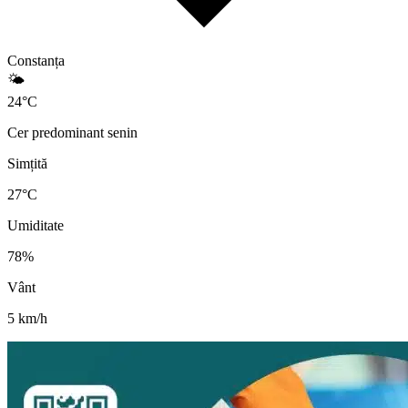
Constanța
🌤️
24
°
C
Cer predominant senin
Simțită
27
°C
Umiditate
78
%
Vânt
5
km/h