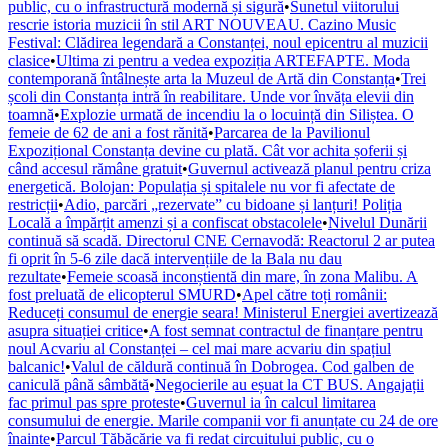
public, cu o infrastructură modernă și sigură
•
Sunetul viitorului
rescrie istoria muzicii în stil ART NOUVEAU. Cazino Music
Festival: Clădirea legendară a Constanței, noul epicentru al muzicii
clasice
•
Ultima zi pentru a vedea expoziția ARTEFAPTE. Moda
contemporană întâlnește arta la Muzeul de Artă din Constanța
•
Trei
școli din Constanța intră în reabilitare. Unde vor învăța elevii din
toamnă
•
Explozie urmată de incendiu la o locuință din Siliștea. O
femeie de 62 de ani a fost rănită
•
Parcarea de la Pavilionul
Expozițional Constanța devine cu plată. Cât vor achita șoferii și
când accesul rămâne gratuit
•
Guvernul activează planul pentru criza
energetică. Bolojan: Populația și spitalele nu vor fi afectate de
restricții
•
Adio, parcări „rezervate” cu bidoane și lanțuri! Poliția
Locală a împărțit amenzi și a confiscat obstacolele
•
Nivelul Dunării
continuă să scadă. Directorul CNE Cernavodă: Reactorul 2 ar putea
fi oprit în 5-6 zile dacă intervențiile de la Bala nu dau
rezultate
•
Femeie scoasă inconștientă din mare, în zona Malibu. A
fost preluată de elicopterul SMURD
•
Apel către toți românii:
Reduceți consumul de energie seara! Ministerul Energiei avertizează
asupra situației critice
•
A fost semnat contractul de finanțare pentru
noul Acvariu al Constanței – cel mai mare acvariu din spațiul
balcanic!
•
Valul de căldură continuă în Dobrogea. Cod galben de
caniculă până sâmbătă
•
Negocierile au eșuat la CT BUS. Angajații
fac primul pas spre proteste
•
Guvernul ia în calcul limitarea
consumului de energie. Marile companii vor fi anunțate cu 24 de ore
înainte
•
Parcul Tăbăcărie va fi redat circuitului public, cu o