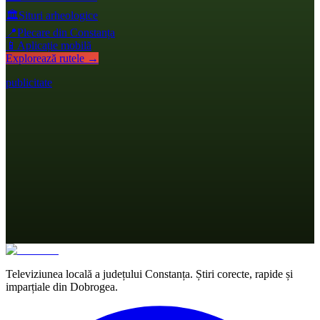
🏛️
Situri arheologice
📍
Plecare din Constanța
📱
Aplicație mobilă
Explorează rutele →
publicitate
Televiziunea locală a județului Constanța. Știri corecte, rapide și
imparțiale din Dobrogea.