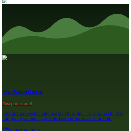
Via DobroGetica
Pași prin istorie!
Descoperă poveștile autentice ale Dobrogei — biserici vechi, sate
tradiționale, oameni și obiceiuri care definesc acest loc unic.
🗺️
5 trasee culturale