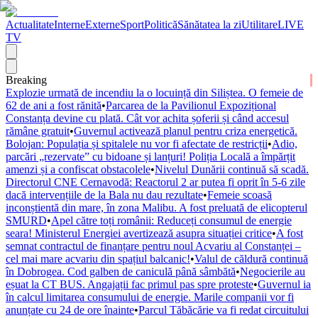
Actualitate
Interne
Externe
Sport
Politică
Sănătatea la zi
Utilitare
LIVE
TV
Breaking
Explozie urmată de incendiu la o locuință din Siliștea. O femeie de
62 de ani a fost rănită
•
Parcarea de la Pavilionul Expozițional
Constanța devine cu plată. Cât vor achita șoferii și când accesul
rămâne gratuit
•
Guvernul activează planul pentru criza energetică.
Bolojan: Populația și spitalele nu vor fi afectate de restricții
•
Adio,
parcări „rezervate” cu bidoane și lanțuri! Poliția Locală a împărțit
amenzi și a confiscat obstacolele
•
Nivelul Dunării continuă să scadă.
Directorul CNE Cernavodă: Reactorul 2 ar putea fi oprit în 5-6 zile
dacă intervențiile de la Bala nu dau rezultate
•
Femeie scoasă
inconștientă din mare, în zona Malibu. A fost preluată de elicopterul
SMURD
•
Apel către toți românii: Reduceți consumul de energie
seara! Ministerul Energiei avertizează asupra situației critice
•
A fost
semnat contractul de finanțare pentru noul Acvariu al Constanței –
cel mai mare acvariu din spațiul balcanic!
•
Valul de căldură continuă
în Dobrogea. Cod galben de caniculă până sâmbătă
•
Negocierile au
eșuat la CT BUS. Angajații fac primul pas spre proteste
•
Guvernul ia
în calcul limitarea consumului de energie. Marile companii vor fi
anunțate cu 24 de ore înainte
•
Parcul Tăbăcărie va fi redat circuitului