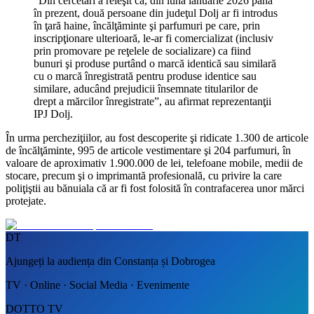
”Din cercetări a reieşit că, din luna ianuarie 2026 până
în prezent, două persoane din judeţul Dolj ar fi introdus
în ţară haine, încălţăminte şi parfumuri pe care, prin
inscripţionare ulterioară, le-ar fi comercializat (inclusiv
prin promovare pe reţelele de socializare) ca fiind
bunuri şi produse purtând o marcă identică sau similară
cu o marcă înregistrată pentru produse identice sau
similare, aducând prejudicii însemnate titularilor de
drept a mărcilor înregistrate”, au afirmat reprezentanţii
IPJ Dolj.
În urma percheziţiilor, au fost descoperite şi ridicate 1.300 de articole
de încălţăminte, 995 de articole vestimentare şi 204 parfumuri, în
valoare de aproximativ 1.900.000 de lei, telefoane mobile, medii de
stocare, precum şi o imprimantă profesională, cu privire la care
poliţiştii au bănuiala că ar fi fost folosită în contrafacerea unor mărci
protejate.
DT
Ajungeți la audiența din Constanța și Dobrogea
TV · Online · Social Media · Evenimente
DOTTO TV