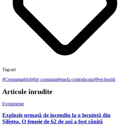
Tag-uri
#
Constanta
#
dolj
#
ipj constanta
#
marfa contrafacuta
#
Perchezitii
Articole înrudite
Evenimente
Explozie urmată de incendiu la o locuință din
Siliștea. O femeie de 62 de ani a fost rănită