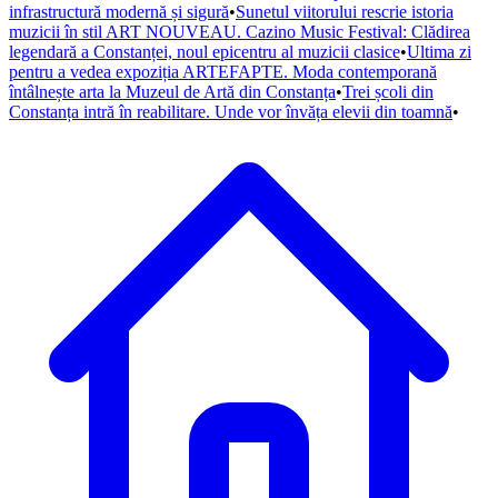
infrastructură modernă și sigură
•
Sunetul viitorului rescrie istoria
muzicii în stil ART NOUVEAU. Cazino Music Festival: Clădirea
legendară a Constanței, noul epicentru al muzicii clasice
•
Ultima zi
pentru a vedea expoziția ARTEFAPTE. Moda contemporană
întâlnește arta la Muzeul de Artă din Constanța
•
Trei școli din
Constanța intră în reabilitare. Unde vor învăța elevii din toamnă
•