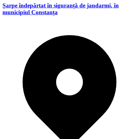
Șarpe îndepărtat în siguranță de jandarmi, în
municipiul Constanța