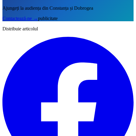
Ajungeți la audiența din Constanța și Dobrogea
Contactează-ne
→
publicitate
Distribuie articolul