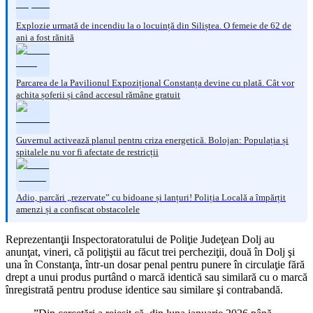
Explozie urmată de incendiu la o locuință din Siliștea. O femeie de 62 de
ani a fost rănită
Parcarea de la Pavilionul Expozițional Constanța devine cu plată. Cât vor
achita șoferii și când accesul rămâne gratuit
Guvernul activează planul pentru criza energetică. Bolojan: Populația și
spitalele nu vor fi afectate de restricții
Adio, parcări „rezervate” cu bidoane și lanțuri! Poliția Locală a împărțit
amenzi și a confiscat obstacolele
Reprezentanţii Inspectoratoratului de Poliţie Judeţean Dolj au
anunţat, vineri, că poliţiştii au făcut trei percheziţii, două în Dolj şi
una în Constanţa, într-un dosar penal pentru punere în circulaţie fără
drept a unui produs purtând o marcă identică sau similară cu o marcă
înregistrată pentru produse identice sau similare şi contrabandă.