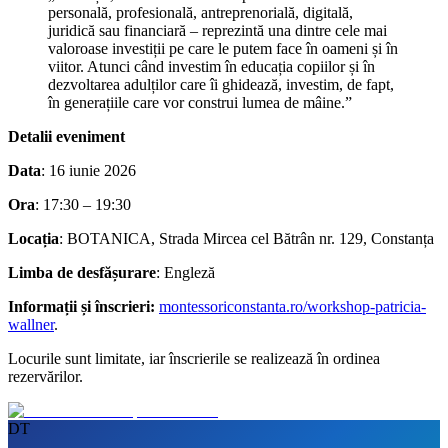
personală, profesională, antreprenorială, digitală,
juridică sau financiară – reprezintă una dintre cele mai
valoroase investiții pe care le putem face în oameni și în
viitor. Atunci când investim în educația copiilor și în
dezvoltarea adulților care îi ghidează, investim, de fapt,
în generațiile care vor construi lumea de mâine.”
Detalii eveniment
Data
: 16 iunie 2026
Ora
: 17:30 – 19:30
Locația
: BOTANICA, Strada Mircea cel Bătrân nr. 129, Constanța
Limba de desfășurare
: Engleză
Informații și înscrieri:
montessoriconstanta.ro/workshop-patricia-
wallner
.
Locurile sunt limitate, iar înscrierile se realizează în ordinea
rezervărilor.
DT