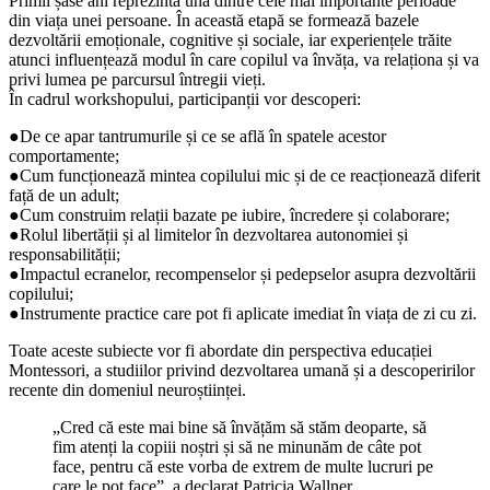
Primii șase ani reprezintă una dintre cele mai importante perioade
din viața unei persoane. În această etapă se formează bazele
dezvoltării emoționale, cognitive și sociale, iar experiențele trăite
atunci influențează modul în care copilul va învăța, va relaționa și va
privi lumea pe parcursul întregii vieți.
În cadrul workshopului, participanții vor descoperi:
●De ce apar tantrumurile și ce se află în spatele acestor
comportamente;
●Cum funcționează mintea copilului mic și de ce reacționează diferit
față de un adult;
●Cum construim relații bazate pe iubire, încredere și colaborare;
●Rolul libertății și al limitelor în dezvoltarea autonomiei și
responsabilității;
●Impactul ecranelor, recompenselor și pedepselor asupra dezvoltării
copilului;
●Instrumente practice care pot fi aplicate imediat în viața de zi cu zi.
Toate aceste subiecte vor fi abordate din perspectiva educației
Montessori, a studiilor privind dezvoltarea umană și a descoperirilor
recente din domeniul neuroștiinței.
„Cred că este mai bine să învățăm să stăm deoparte, să
fim atenți la copiii noștri și să ne minunăm de câte pot
face, pentru că este vorba de extrem de multe lucruri pe
care le pot face”, a declarat Patricia Wallner.