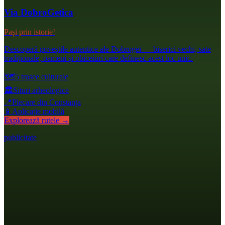
Via DobroGetica
Pași prin istorie!
Descoperă poveștile autentice ale Dobrogei — biserici vechi, sate
tradiționale, oameni și obiceiuri care definesc acest loc unic.
🗺️
5 trasee culturale
🏛️
Situri arheologice
📍
Plecare din Constanța
📱
Aplicație mobilă
Explorează rutele →
publicitate