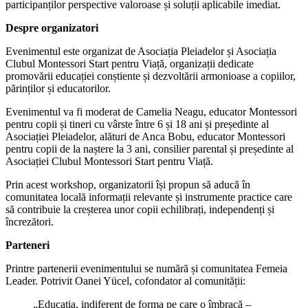
participanților perspective valoroase și soluții aplicabile imediat.
Despre organizatori
Evenimentul este organizat de Asociația Pleiadelor și Asociația
Clubul Montessori Start pentru Viață, organizații dedicate
promovării educației conștiente și dezvoltării armonioase a copiilor,
părinților și educatorilor.
Evenimentul va fi moderat de Camelia Neagu, educator Montessori
pentru copii și tineri cu vârste între 6 și 18 ani și președinte al
Asociației Pleiadelor, alături de Anca Bobu, educator Montessori
pentru copii de la naștere la 3 ani, consilier parental și președinte al
Asociației Clubul Montessori Start pentru Viață.
Prin acest workshop, organizatorii își propun să aducă în
comunitatea locală informații relevante și instrumente practice care
să contribuie la creșterea unor copii echilibrați, independenți și
încrezători.
Parteneri
Printre partenerii evenimentului se numără și comunitatea Femeia
Leader. Potrivit Oanei Yücel, cofondator al comunității:
„Educația, indiferent de forma pe care o îmbracă –