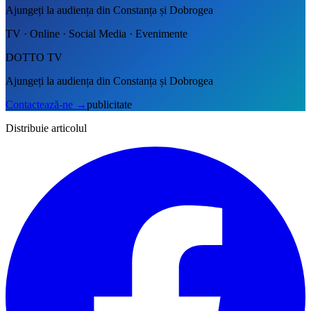
Ajungeți la audiența din Constanța și Dobrogea
TV · Online · Social Media · Evenimente
DOTTO TV
Ajungeți la audiența din Constanța și Dobrogea
Contactează-ne
→
publicitate
Distribuie articolul