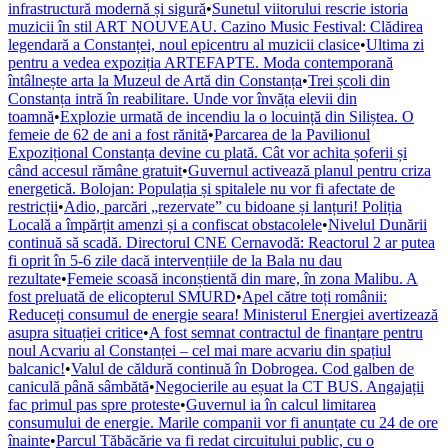
infrastructură modernă și sigură
•
Sunetul viitorului rescrie istoria
muzicii în stil ART NOUVEAU. Cazino Music Festival: Clădirea
legendară a Constanței, noul epicentru al muzicii clasice
•
Ultima zi
pentru a vedea expoziția ARTEFAPTE. Moda contemporană
întâlnește arta la Muzeul de Artă din Constanța
•
Trei școli din
Constanța intră în reabilitare. Unde vor învăța elevii din
toamnă
•
Explozie urmată de incendiu la o locuință din Siliștea. O
femeie de 62 de ani a fost rănită
•
Parcarea de la Pavilionul
Expozițional Constanța devine cu plată. Cât vor achita șoferii și
când accesul rămâne gratuit
•
Guvernul activează planul pentru criza
energetică. Bolojan: Populația și spitalele nu vor fi afectate de
restricții
•
Adio, parcări „rezervate” cu bidoane și lanțuri! Poliția
Locală a împărțit amenzi și a confiscat obstacolele
•
Nivelul Dunării
continuă să scadă. Directorul CNE Cernavodă: Reactorul 2 ar putea
fi oprit în 5-6 zile dacă intervențiile de la Bala nu dau
rezultate
•
Femeie scoasă inconștientă din mare, în zona Malibu. A
fost preluată de elicopterul SMURD
•
Apel către toți românii:
Reduceți consumul de energie seara! Ministerul Energiei avertizează
asupra situației critice
•
A fost semnat contractul de finanțare pentru
noul Acvariu al Constanței – cel mai mare acvariu din spațiul
balcanic!
•
Valul de căldură continuă în Dobrogea. Cod galben de
caniculă până sâmbătă
•
Negocierile au eșuat la CT BUS. Angajații
fac primul pas spre proteste
•
Guvernul ia în calcul limitarea
consumului de energie. Marile companii vor fi anunțate cu 24 de ore
înainte
•
Parcul Tăbăcărie va fi redat circuitului public, cu o