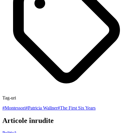
Tag-uri
#
Montessori
#
Patricia Wallner
#
The First Six Years
Articole înrudite
Politică