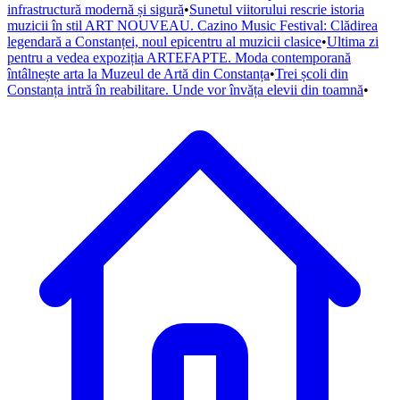
infrastructură modernă și sigură
•
Sunetul viitorului rescrie istoria
muzicii în stil ART NOUVEAU. Cazino Music Festival: Clădirea
legendară a Constanței, noul epicentru al muzicii clasice
•
Ultima zi
pentru a vedea expoziția ARTEFAPTE. Moda contemporană
întâlnește arta la Muzeul de Artă din Constanța
•
Trei școli din
Constanța intră în reabilitare. Unde vor învăța elevii din toamnă
•