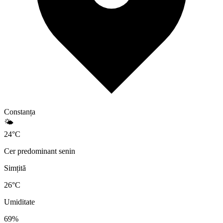
Constanța
🌤️
24
°
C
Cer predominant senin
Simțită
26
°C
Umiditate
69
%