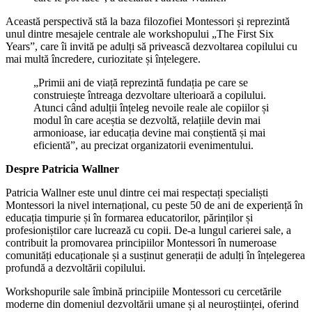
Această perspectivă stă la baza filozofiei Montessori și reprezintă
unul dintre mesajele centrale ale workshopului „The First Six
Years”, care îi invită pe adulți să privească dezvoltarea copilului cu
mai multă încredere, curiozitate și înțelegere.
„Primii ani de viață reprezintă fundația pe care se
construiește întreaga dezvoltare ulterioară a copilului.
Atunci când adulții înțeleg nevoile reale ale copiilor și
modul în care aceștia se dezvoltă, relațiile devin mai
armonioase, iar educația devine mai conștientă și mai
eficientă”, au precizat organizatorii evenimentului.
Despre Patricia Wallner
Patricia Wallner este unul dintre cei mai respectați specialiști
Montessori la nivel internațional, cu peste 50 de ani de experiență în
educația timpurie și în formarea educatorilor, părinților și
profesioniștilor care lucrează cu copii. De-a lungul carierei sale, a
contribuit la promovarea principiilor Montessori în numeroase
comunități educaționale și a susținut generații de adulți în înțelegerea
profundă a dezvoltării copilului.
Workshopurile sale îmbină principiile Montessori cu cercetările
moderne din domeniul dezvoltării umane și al neuroștiinței, oferind