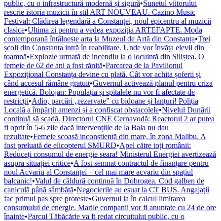
public, cu o infrastructură modernă și sigură
•
Sunetul viitorului
rescrie istoria muzicii în stil ART NOUVEAU. Cazino Music
Festival: Clădirea legendară a Constanței, noul epicentru al muzicii
clasice
•
Ultima zi pentru a vedea expoziția ARTEFAPTE. Moda
contemporană întâlnește arta la Muzeul de Artă din Constanța
•
Trei
școli din Constanța intră în reabilitare. Unde vor învăța elevii din
toamnă
•
Explozie urmată de incendiu la o locuință din Siliștea. O
femeie de 62 de ani a fost rănită
•
Parcarea de la Pavilionul
Expozițional Constanța devine cu plată. Cât vor achita șoferii și
când accesul rămâne gratuit
•
Guvernul activează planul pentru criza
energetică. Bolojan: Populația și spitalele nu vor fi afectate de
restricții
•
Adio, parcări „rezervate” cu bidoane și lanțuri! Poliția
Locală a împărțit amenzi și a confiscat obstacolele
•
Nivelul Dunării
continuă să scadă. Directorul CNE Cernavodă: Reactorul 2 ar putea
fi oprit în 5-6 zile dacă intervențiile de la Bala nu dau
rezultate
•
Femeie scoasă inconștientă din mare, în zona Malibu. A
fost preluată de elicopterul SMURD
•
Apel către toți românii:
Reduceți consumul de energie seara! Ministerul Energiei avertizează
asupra situației critice
•
A fost semnat contractul de finanțare pentru
noul Acvariu al Constanței – cel mai mare acvariu din spațiul
balcanic!
•
Valul de căldură continuă în Dobrogea. Cod galben de
caniculă până sâmbătă
•
Negocierile au eșuat la CT BUS. Angajații
fac primul pas spre proteste
•
Guvernul ia în calcul limitarea
consumului de energie. Marile companii vor fi anunțate cu 24 de ore
înainte
•
Parcul Tăbăcărie va fi redat circuitului public, cu o