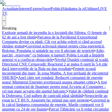
Actualitate
Interne
Externe
Sport
Politică
Sănătatea la zi
Utilitare
LIVE
TV
Breaking
Explozie urmată de incendiu la o locuință din Siliștea. O femeie de
62 de ani a fost rănită
•
Parcarea de la Pavilionul Expozițional
Constanța devine cu plată. Cât vor achita șoferii și când accesul
rămâne gratuit
•
Guvernul activează planul pentru criza energetică.
Bolojan: Populația și spitalele nu vor fi afectate de restricții
•
Adio,
parcări „rezervate” cu bidoane și lanțuri! Poliția Locală a împărțit
amenzi și a confiscat obstacolele
•
Nivelul Dunării continuă să scadă.
Directorul CNE Cernavodă: Reactorul 2 ar putea fi oprit în 5-6 zile
dacă intervențiile de la Bala nu dau rezultate
•
Femeie scoasă
inconștientă din mare, în zona Malibu. A fost preluată de elicopterul
SMURD
•
Apel către toți românii: Reduceți consumul de energie
seara! Ministerul Energiei avertizează asupra situației critice
•
A fost
semnat contractul de finanțare pentru noul Acvariu al Constanței –
cel mai mare acvariu din spațiul balcanic!
•
Valul de căldură continuă
în Dobrogea. Cod galben de caniculă până sâmbătă
•
Negocierile au
eșuat la CT BUS. Angajații fac primul pas spre proteste
•
Guvernul ia
în calcul limitarea consumului de energie. Marile companii vor fi
anunțate cu 24 de ore înainte
•
Parcul Tăbăcărie va fi redat circuitului