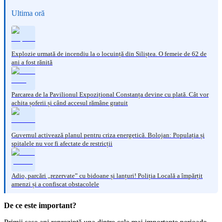
Ultima oră
Explozie urmată de incendiu la o locuință din Siliștea. O femeie de 62 de
ani a fost rănită
Parcarea de la Pavilionul Expozițional Constanța devine cu plată. Cât vor
achita șoferii și când accesul rămâne gratuit
Guvernul activează planul pentru criza energetică. Bolojan: Populația și
spitalele nu vor fi afectate de restricții
Adio, parcări „rezervate” cu bidoane și lanțuri! Poliția Locală a împărțit
amenzi și a confiscat obstacolele
De ce este important?