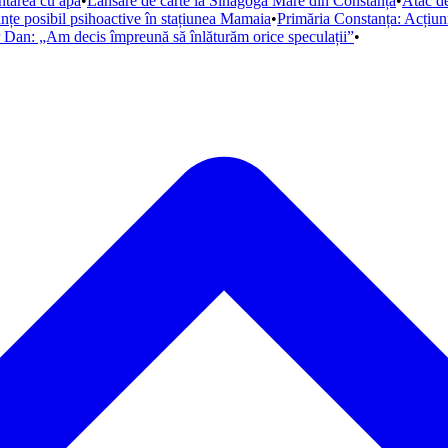
ntarea cu apă
•
Lansare de carte la Sinagoga Mare din Constanța
•
Atac de
anțe posibil psihoactive în stațiunea Mamaia
•
Primăria Constanța: Acțiuni
r Dan: „Am decis împreună să înlăturăm orice speculații”
•