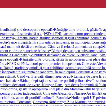
insuficienți și o descoperire epocală
•
Rămăşiţe dintr-o dronă, găsite în 
erațiunea a fost amânată o zi
•
PSD și PNL, acord pentru premier indepe
 Constanța
•
Cafeaua Baqué, tradiție spaniolă și gust echilibrat, acum dis
pectă
•
Șarpe îndepărtat în siguranță de jandarmi, în municipiul Constanț
ază mai mult decât era estimat. Când va fi reluată alimentarea cu apă
•
L
ment cu drone și rachete balistice
•
Bărbați depistați cu substanțe posibi
irabela Grădinaru și-a publicat declarația de avere. Nicușor Dan: „Am 
erire epocală
•
Rămăşiţe dintr-o dronă, găsite în apropierea unei plaje d
ă o zi
•
PSD și PNL, acord pentru premier independent: Cine este Alex
a Baqué, tradiție spaniolă și gust echilibrat, acum disponibilă online î
 îndepărtat în siguranță de jandarmi, în municipiul Constanța
•
Constanța
a estimat. Când va fi reluată alimentarea cu apă
•
Lansare de carte la 
ete balistice
•
Bărbați depistați cu substanțe posibil psihoactive în staț
publicat declarația de avere. Nicușor Dan: „Am decis împreună să înlătu
ntr-o dronă, găsite în apropierea unei plaje din Mamaia
•
Patru barje sun
pentru premier independent: Cine este Alexandru Nazare
•
Au tâlhărit u
t echilibrat, acum disponibilă online în România
•
Noile reguli UE privind 
n municipiul Constanța
•
Constanța sărbătorește Ziua Marinei prin muzică,