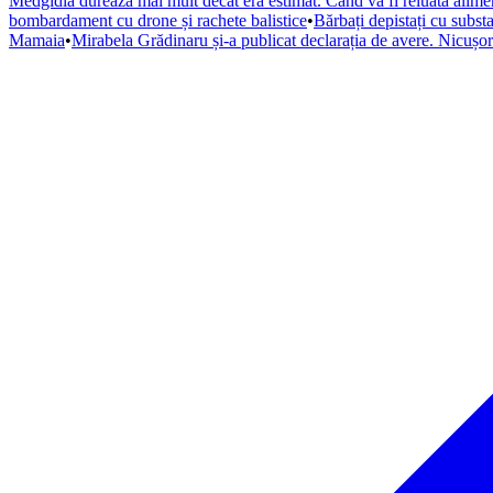
Medgidia durează mai mult decât era estimat. Când va fi reluată alime
bombardament cu drone și rachete balistice
•
Bărbați depistați cu subst
Mamaia
•
Mirabela Grădinaru și-a publicat declarația de avere. Nicușo