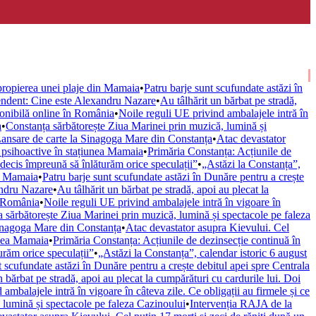
apropierea unei plaje din Mamaia
•
Patru barje sunt scufundate astăzi în
ndent: Cine este Alexandru Nazare
•
Au tâlhărit un bărbat pe stradă,
ponibilă online în România
•
Noile reguli UE privind ambalajele intră în
a
•
Constanța sărbătorește Ziua Marinei prin muzică, lumină și
ansare de carte la Sinagoga Mare din Constanța
•
Atac devastator
l psihoactive în stațiunea Mamaia
•
Primăria Constanța: Acțiunile de
decis împreună să înlăturăm orice speculații”
•
„Astăzi la Constanța”,
in Mamaia
•
Patru barje sunt scufundate astăzi în Dunăre pentru a crește
andru Nazare
•
Au tâlhărit un bărbat pe stradă, apoi au plecat la
n România
•
Noile reguli UE privind ambalajele intră în vigoare în
 sărbătorește Ziua Marinei prin muzică, lumină și spectacole pe faleza
Sinagoga Mare din Constanța
•
Atac devastator asupra Kievului. Cel
iunea Mamaia
•
Primăria Constanța: Acțiunile de dezinsecție continuă în
răm orice speculații”
•
„Astăzi la Constanța”, calendar istoric 6 august
t scufundate astăzi în Dunăre pentru a crește debitul apei spre Centrala
n bărbat pe stradă, apoi au plecat la cumpărături cu cardurile lui. Doi
ambalajele intră în vigoare în câteva zile. Ce obligații au firmele și ce
 lumină și spectacole pe faleza Cazinoului
•
Intervenția RAJA de la