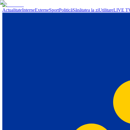
Actualitate
Interne
Externe
Sport
Politică
Sănătatea la zi
Utilitare
LIVE T