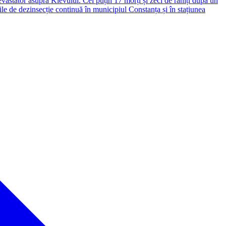
vastator asupra Kievului. Cel puțin 17 morți și zeci de răniți după un
le de dezinsecție continuă în municipiul Constanța și în stațiunea