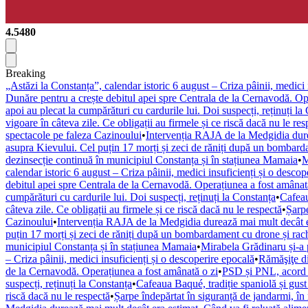
4.5480
Breaking
„Astăzi la Constanța”, calendar istoric 6 august – Criza pâinii, medici 
Dunăre pentru a crește debitul apei spre Centrala de la Cernavodă. Op
apoi au plecat la cumpărături cu cardurile lui. Doi suspecți, reținuți la
vigoare în câteva zile. Ce obligații au firmele și ce riscă dacă nu le res
spectacole pe faleza Cazinoului
•
Intervenția RAJA de la Medgidia dure
asupra Kievului. Cel puțin 17 morți și zeci de răniți după un bombarda
dezinsecție continuă în municipiul Constanța și în stațiunea Mamaia
•
M
calendar istoric 6 august – Criza pâinii, medici insuficienți și o descop
debitul apei spre Centrala de la Cernavodă. Operațiunea a fost amânat
cumpărături cu cardurile lui. Doi suspecți, reținuți la Constanța
•
Cafeau
câteva zile. Ce obligații au firmele și ce riscă dacă nu le respectă
•
Șarpe
Cazinoului
•
Intervenția RAJA de la Medgidia durează mai mult decât er
puțin 17 morți și zeci de răniți după un bombardament cu drone și rach
municipiul Constanța și în stațiunea Mamaia
•
Mirabela Grădinaru și-a 
– Criza pâinii, medici insuficienți și o descoperire epocală
•
Rămăşiţe di
de la Cernavodă. Operațiunea a fost amânată o zi
•
PSD și PNL, acord 
suspecți, reținuți la Constanța
•
Cafeaua Baqué, tradiție spaniolă și gus
riscă dacă nu le respectă
•
Șarpe îndepărtat în siguranță de jandarmi, î