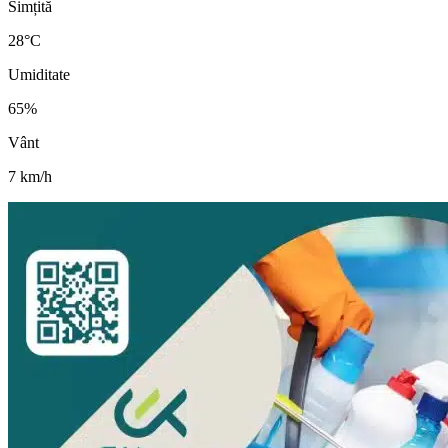
Simțită
28
°C
Umiditate
65
%
Vânt
7
km/h