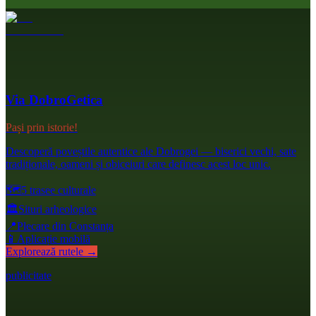
Via DobroGetica
Pași prin istorie!
Descoperă poveștile autentice ale Dobrogei — biserici vechi, sate
tradiționale, oameni și obiceiuri care definesc acest loc unic.
🗺️
5 trasee culturale
🏛️
Situri arheologice
📍
Plecare din Constanța
📱
Aplicație mobilă
Explorează rutele →
publicitate