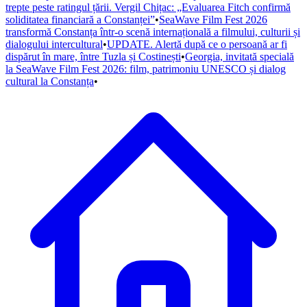
trepte peste ratingul țării. Vergil Chițac: „Evaluarea Fitch confirmă
soliditatea financiară a Constanței”
•
SeaWave Film Fest 2026
transformă Constanța într-o scenă internațională a filmului, culturii și
dialogului intercultural
•
UPDATE. Alertă după ce o persoană ar fi
dispărut în mare, între Tuzla și Costinești
•
Georgia, invitată specială
la SeaWave Film Fest 2026: film, patrimoniu UNESCO și dialog
cultural la Constanța
•