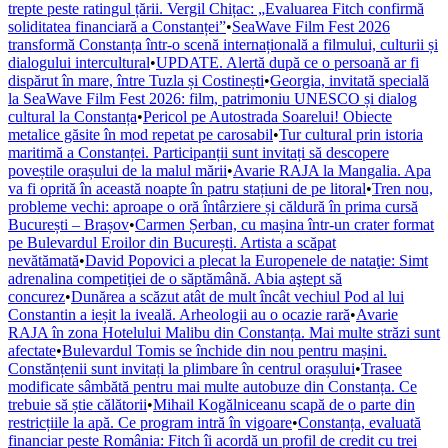
trepte peste ratingul țării. Vergil Chițac: „Evaluarea Fitch confirmă
soliditatea financiară a Constanței”
•
SeaWave Film Fest 2026
transformă Constanța într-o scenă internațională a filmului, culturii și
dialogului intercultural
•
UPDATE. Alertă după ce o persoană ar fi
dispărut în mare, între Tuzla și Costinești
•
Georgia, invitată specială
la SeaWave Film Fest 2026: film, patrimoniu UNESCO și dialog
cultural la Constanța
•
Pericol pe Autostrada Soarelui! Obiecte
metalice găsite în mod repetat pe carosabil
•
Tur cultural prin istoria
maritimă a Constanței. Participanții sunt invitați să descopere
poveștile orașului de la malul mării
•
Avarie RAJA la Mangalia. Apa
va fi oprită în această noapte în patru stațiuni de pe litoral
•
Tren nou,
probleme vechi: aproape o oră întârziere și căldură în prima cursă
București – Brașov
•
Carmen Șerban, cu mașina într-un crater format
pe Bulevardul Eroilor din București. Artista a scăpat
nevătămată
•
David Popovici a plecat la Europenele de nataţie: Simt
adrenalina competiţiei de o săptămână. Abia aştept să
concurez
•
Dunărea a scăzut atât de mult încât vechiul Pod al lui
Constantin a ieșit la iveală. Arheologii au o ocazie rară
•
Avarie
RAJA în zona Hotelului Malibu din Constanța. Mai multe străzi sunt
afectate
•
Bulevardul Tomis se închide din nou pentru mașini.
Constănțenii sunt invitați la plimbare în centrul orașului
•
Trasee
modificate sâmbătă pentru mai multe autobuze din Constanța. Ce
trebuie să știe călătorii
•
Mihail Kogălniceanu scapă de o parte din
restricțiile la apă. Ce program intră în vigoare
•
Constanța, evaluată
financiar peste România: Fitch îi acordă un profil de credit cu trei