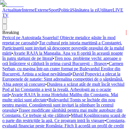
Actualitate
Interne
Externe
Sport
Politică
Sănătatea la zi
Utilitare
LIVE
TV
Breaking
Pericol pe Autostrada Soarelui! Obiecte metalice găsite în mod
repetat pe carosabil
•
Tur cultural prin istoria maritimă a Constanței.
Participanții sunt invitați să descopere poveștile orașului de la malul
mării
•
Avarie RAJA la Mangalia. Apa va fi oprită în această noapte
în patru stațiuni de pe litoral
•
Tren nou, probleme vechi: aproape o
oră întârziere și căldură în prima cursă București – Brașov
•
Carmen
Șerban, cu mașina într-un crater format pe Bulevardul Eroilor din
București. Artista a scăpat nevătămată
•
David Popovici a plecat la
Europenele de nataţie: Simt adrenalina competiţiei de o săptămână.
Abia aştept să concurez
•
Dunărea a scăzut atât de mult încât vechiul
Pod al lui Constantin a ieșit la iveală. Arheologii au o ocazie
rară
•
Avarie RAJA în zona Hotelului Malibu din Constanța. Mai
multe străzi sunt afectate
•
Bulevardul Tomis se închide din nou
pentru mașini. Constănțenii sunt invitați la plimbare în centrul
orașului
•
Trasee modificate sâmbătă pentru mai multe autobuze din
Constanța. Ce trebuie să știe călătorii
•
Mihail Kogălniceanu scapă de
o parte din restricțiile la apă. Ce program intră în vigoare
•
Constanța,
evaluată financiar peste România: Fitch îi acordă un profil de credit