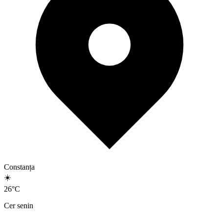
Constanța
☀️
26
°
C
Cer senin