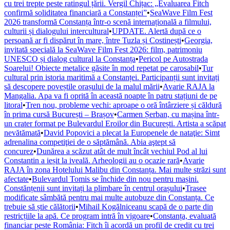
cu trei trepte peste ratingul țării. Vergil Chițac: „Evaluarea Fitch
confirmă soliditatea financiară a Constanței”
•
SeaWave Film Fest
2026 transformă Constanța într-o scenă internațională a filmului,
culturii și dialogului intercultural
•
UPDATE. Alertă după ce o
persoană ar fi dispărut în mare, între Tuzla și Costinești
•
Georgia,
invitată specială la SeaWave Film Fest 2026: film, patrimoniu
UNESCO și dialog cultural la Constanța
•
Pericol pe Autostrada
Soarelui! Obiecte metalice găsite în mod repetat pe carosabil
•
Tur
cultural prin istoria maritimă a Constanței. Participanții sunt invitați
să descopere poveștile orașului de la malul mării
•
Avarie RAJA la
Mangalia. Apa va fi oprită în această noapte în patru stațiuni de pe
litoral
•
Tren nou, probleme vechi: aproape o oră întârziere și căldură
în prima cursă București – Brașov
•
Carmen Șerban, cu mașina într-
un crater format pe Bulevardul Eroilor din București. Artista a scăpat
nevătămată
•
David Popovici a plecat la Europenele de nataţie: Simt
adrenalina competiţiei de o săptămână. Abia aştept să
concurez
•
Dunărea a scăzut atât de mult încât vechiul Pod al lui
Constantin a ieșit la iveală. Arheologii au o ocazie rară
•
Avarie
RAJA în zona Hotelului Malibu din Constanța. Mai multe străzi sunt
afectate
•
Bulevardul Tomis se închide din nou pentru mașini.
Constănțenii sunt invitați la plimbare în centrul orașului
•
Trasee
modificate sâmbătă pentru mai multe autobuze din Constanța. Ce
trebuie să știe călătorii
•
Mihail Kogălniceanu scapă de o parte din
restricțiile la apă. Ce program intră în vigoare
•
Constanța, evaluată
financiar peste România: Fitch îi acordă un profil de credit cu trei