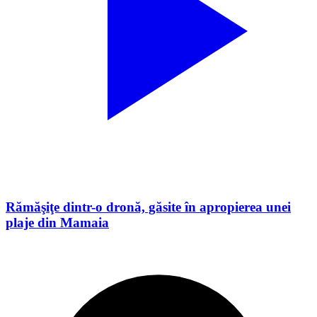
Rămăşiţe dintr-o dronă, găsite în apropierea unei
plaje din Mamaia