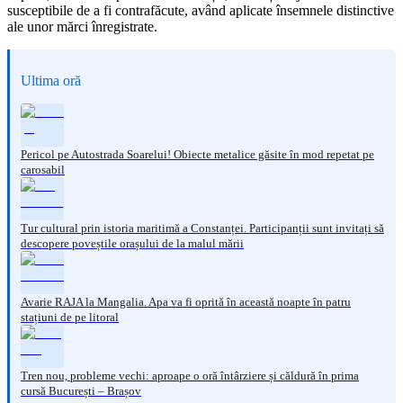
susceptibile de a fi contrafăcute, având aplicate însemnele distinctive
ale unor mărci înregistrate.
Ultima oră
Pericol pe Autostrada Soarelui! Obiecte metalice găsite în mod repetat pe
carosabil
Tur cultural prin istoria maritimă a Constanței. Participanții sunt invitați să
descopere poveștile orașului de la malul mării
Avarie RAJA la Mangalia. Apa va fi oprită în această noapte în patru
stațiuni de pe litoral
Tren nou, probleme vechi: aproape o oră întârziere și căldură în prima
cursă București – Brașov