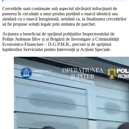
Cercetările sunt continuate sub aspectul săvârșirii infracțiunii de
punerea în circulație a unui produs purtând o marcă identică sau
similară cu o marcă înregistrată, urmând ca, la finalizarea cercetărilor
să fie propuse soluții legale prin unitatea de parchet.
Acțiunea a beneficiat de sprijinul polițiștilor Inspectoratului de
Poliție Județean Ilfov și ai Brigăzii de Investigare a Criminalității
Economico-Financiare – D.G.P.M.B., precum și de sprijinul
luptătorilor Serviciului pentru Intervenții și Acțiuni Speciale.