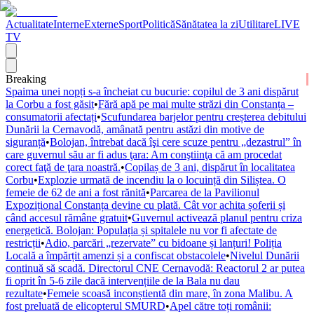
Actualitate
Interne
Externe
Sport
Politică
Sănătatea la zi
Utilitare
LIVE
TV
Breaking
Spaima unei nopți s-a încheiat cu bucurie: copilul de 3 ani dispărut
la Corbu a fost găsit
•
Fără apă pe mai multe străzi din Constanța –
consumatorii afectați
•
Scufundarea barjelor pentru creșterea debitului
Dunării la Cernavodă, amânată pentru astăzi din motive de
siguranță
•
Bolojan, întrebat dacă îşi cere scuze pentru „dezastrul” în
care guvernul său ar fi adus ţara: Am conştiinţa că am procedat
corect faţă de ţara noastră.
•
Copilaș de 3 ani, dispărut în localitatea
Corbu
•
Explozie urmată de incendiu la o locuință din Siliștea. O
femeie de 62 de ani a fost rănită
•
Parcarea de la Pavilionul
Expozițional Constanța devine cu plată. Cât vor achita șoferii și
când accesul rămâne gratuit
•
Guvernul activează planul pentru criza
energetică. Bolojan: Populația și spitalele nu vor fi afectate de
restricții
•
Adio, parcări „rezervate” cu bidoane și lanțuri! Poliția
Locală a împărțit amenzi și a confiscat obstacolele
•
Nivelul Dunării
continuă să scadă. Directorul CNE Cernavodă: Reactorul 2 ar putea
fi oprit în 5-6 zile dacă intervențiile de la Bala nu dau
rezultate
•
Femeie scoasă inconștientă din mare, în zona Malibu. A
fost preluată de elicopterul SMURD
•
Apel către toți românii: