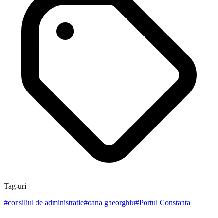
Tag-uri
#
consiliul de administratie
#
oana gheorghiu
#
Portul Constanta