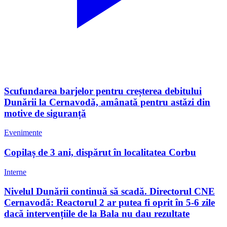
Scufundarea barjelor pentru creșterea debitului
Dunării la Cernavodă, amânată pentru astăzi din
motive de siguranță
Evenimente
Copilaș de 3 ani, dispărut în localitatea Corbu
Interne
Nivelul Dunării continuă să scadă. Directorul CNE
Cernavodă: Reactorul 2 ar putea fi oprit în 5-6 zile
dacă intervențiile de la Bala nu dau rezultate