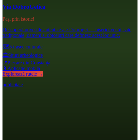
Via DobroGetica
Pași prin istorie!
Descoperă poveștile autentice ale Dobrogei — biserici vechi, sate
tradiționale, oameni și obiceiuri care definesc acest loc unic.
🗺️
5 trasee culturale
🏛️
Situri arheologice
📍
Plecare din Constanța
📱
Aplicație mobilă
Explorează rutele →
publicitate