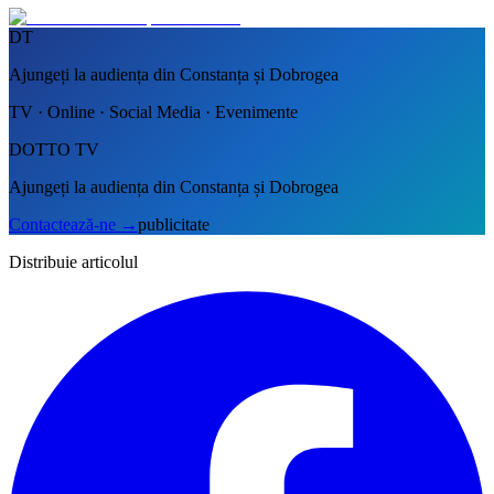
DT
Ajungeți la audiența din Constanța și Dobrogea
TV · Online · Social Media · Evenimente
DOTTO TV
Ajungeți la audiența din Constanța și Dobrogea
Contactează-ne
→
publicitate
Distribuie articolul