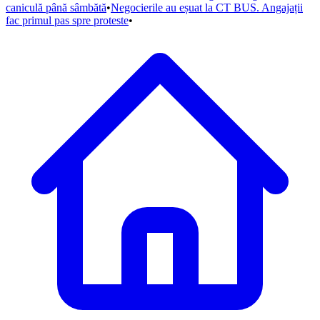
caniculă până sâmbătă
•
Negocierile au eșuat la CT BUS. Angajații
fac primul pas spre proteste
•