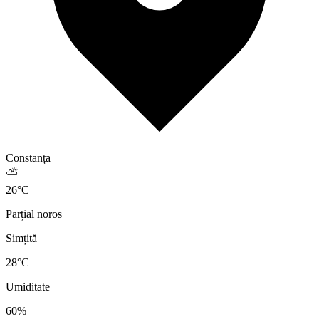
Constanța
⛅
26
°
C
Parțial noros
Simțită
28
°C
Umiditate
60
%