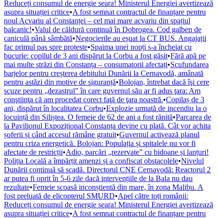
Reduceți consumul de energie seara! Ministerul Energiei avertizează
asupra situației critice
•
A fost semnat contractul de finanțare pentru
noul Acvariu al Constanței – cel mai mare acvariu din spațiul
balcanic!
•
Valul de căldură continuă în Dobrogea. Cod galben de
caniculă până sâmbătă
•
Negocierile au eșuat la CT BUS. Angajații
fac primul pas spre proteste
•
Spaima unei nopți s-a încheiat cu
bucurie: copilul de 3 ani dispărut la Corbu a fost găsit
•
Fără apă pe
mai multe străzi din Constanța – consumatorii afectați
•
Scufundarea
barjelor pentru creșterea debitului Dunării la Cernavodă, amânată
pentru astăzi din motive de siguranță
•
Bolojan, întrebat dacă îşi cere
scuze pentru „dezastrul” în care guvernul său ar fi adus ţara: Am
conştiinţa că am procedat corect faţă de ţara noastră.
•
Copilaș de 3
ani, dispărut în localitatea Corbu
•
Explozie urmată de incendiu la o
locuință din Siliștea. O femeie de 62 de ani a fost rănită
•
Parcarea de
la Pavilionul Expozițional Constanța devine cu plată. Cât vor achita
șoferii și când accesul rămâne gratuit
•
Guvernul activează planul
pentru criza energetică. Bolojan: Populația și spitalele nu vor fi
afectate de restricții
•
Adio, parcări „rezervate” cu bidoane și lanțuri!
Poliția Locală a împărțit amenzi și a confiscat obstacolele
•
Nivelul
Dunării continuă să scadă. Directorul CNE Cernavodă: Reactorul 2
ar putea fi oprit în 5-6 zile dacă intervențiile de la Bala nu dau
rezultate
•
Femeie scoasă inconștientă din mare, în zona Malibu. A
fost preluată de elicopterul SMURD
•
Apel către toți românii:
Reduceți consumul de energie seara! Ministerul Energiei avertizează
asupra situației critice
•
A fost semnat contractul de finanțare pentru