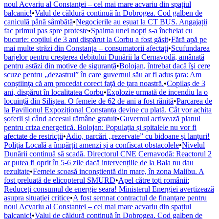
noul Acvariu al Constanței – cel mai mare acvariu din spațiul
balcanic!
•
Valul de căldură continuă în Dobrogea. Cod galben de
caniculă până sâmbătă
•
Negocierile au eșuat la CT BUS. Angajații
fac primul pas spre proteste
•
Spaima unei nopți s-a încheiat cu
bucurie: copilul de 3 ani dispărut la Corbu a fost găsit
•
Fără apă pe
mai multe străzi din Constanța – consumatorii afectați
•
Scufundarea
barjelor pentru creșterea debitului Dunării la Cernavodă, amânată
pentru astăzi din motive de siguranță
•
Bolojan, întrebat dacă îşi cere
scuze pentru „dezastrul” în care guvernul său ar fi adus ţara: Am
conştiinţa că am procedat corect faţă de ţara noastră.
•
Copilaș de 3
ani, dispărut în localitatea Corbu
•
Explozie urmată de incendiu la o
locuință din Siliștea. O femeie de 62 de ani a fost rănită
•
Parcarea de
la Pavilionul Expozițional Constanța devine cu plată. Cât vor achita
șoferii și când accesul rămâne gratuit
•
Guvernul activează planul
pentru criza energetică. Bolojan: Populația și spitalele nu vor fi
afectate de restricții
•
Adio, parcări „rezervate” cu bidoane și lanțuri!
Poliția Locală a împărțit amenzi și a confiscat obstacolele
•
Nivelul
Dunării continuă să scadă. Directorul CNE Cernavodă: Reactorul 2
ar putea fi oprit în 5-6 zile dacă intervențiile de la Bala nu dau
rezultate
•
Femeie scoasă inconștientă din mare, în zona Malibu. A
fost preluată de elicopterul SMURD
•
Apel către toți românii:
Reduceți consumul de energie seara! Ministerul Energiei avertizează
asupra situației critice
•
A fost semnat contractul de finanțare pentru
noul Acvariu al Constanței – cel mai mare acvariu din spațiul
balcanic!
•
Valul de căldură continuă în Dobrogea. Cod galben de