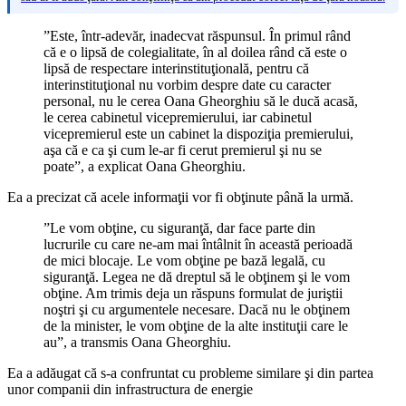
”Este, într-adevăr, inadecvat răspunsul. În primul rând
că e o lipsă de colegialitate, în al doilea rând că este o
lipsă de respectare interinstituţională, pentru că
interinstituţional nu vorbim despre date cu caracter
personal, nu le cerea Oana Gheorghiu să le ducă acasă,
le cerea cabinetul vicepremierului, iar cabinetul
vicepremierul este un cabinet la dispoziţia premierului,
aşa că e ca şi cum le-ar fi cerut premierul şi nu se
poate”, a explicat Oana Gheorghiu.
Ea a precizat că acele informaţii vor fi obţinute până la urmă.
”Le vom obţine, cu siguranţă, dar face parte din
lucrurile cu care ne-am mai întâlnit în această perioadă
de mici blocaje. Le vom obţine pe bază legală, cu
siguranţă. Legea ne dă dreptul să le obţinem şi le vom
obţine. Am trimis deja un răspuns formulat de juriştii
noştri şi cu argumentele necesare. Dacă nu le obţinem
de la minister, le vom obţine de la alte instituţii care le
au”, a transmis Oana Gheorghiu.
Ea a adăugat că s-a confruntat cu probleme similare şi din partea
unor companii din infrastructura de energie