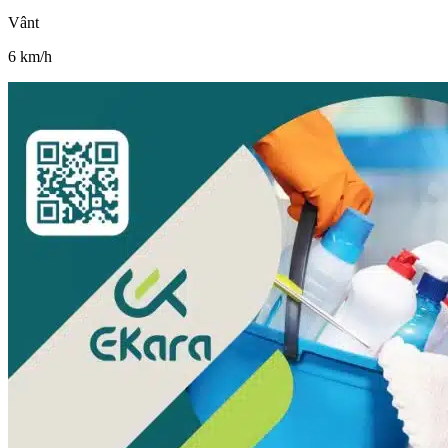
Vânt
6
km/h