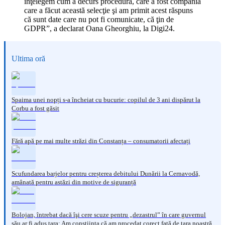
înţelegem cum a decurs procedura, care a fost compania
care a făcut această selecţie şi am primit acest răspuns
că sunt date care nu pot fi comunicate, că ţin de
GDPR”, a declarat Oana Gheorghiu, la Digi24.
Ultima oră
Spaima unei nopți s-a încheiat cu bucurie: copilul de 3 ani dispărut la
Corbu a fost găsit
Fără apă pe mai multe străzi din Constanța – consumatorii afectați
Scufundarea barjelor pentru creșterea debitului Dunării la Cernavodă,
amânată pentru astăzi din motive de siguranță
Bolojan, întrebat dacă îşi cere scuze pentru „dezastrul” în care guvernul
său ar fi adus ţara: Am conştiinţa că am procedat corect faţă de ţara noastră.