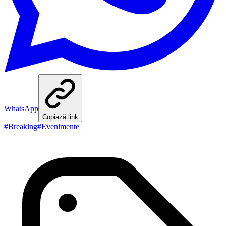
WhatsApp
Copiază link
#
Breaking
#
Evenimente