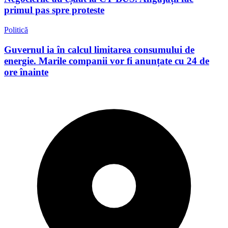
primul pas spre proteste
Politică
Guvernul ia în calcul limitarea consumului de
energie. Marile companii vor fi anunțate cu 24 de
ore înainte