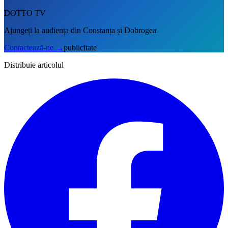
DOTTO TV
Ajungeți la audiența din Constanța și Dobrogea
Contactează-ne
→
publicitate
Distribuie articolul