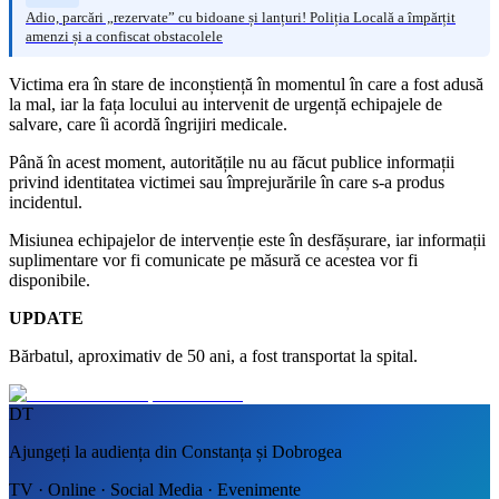
Adio, parcări „rezervate” cu bidoane și lanțuri! Poliția Locală a împărțit
amenzi și a confiscat obstacolele
Victima era în stare de inconștiență în momentul în care a fost adusă
la mal, iar la fața locului au intervenit de urgență echipajele de
salvare, care îi acordă îngrijiri medicale.
Până în acest moment, autoritățile nu au făcut publice informații
privind identitatea victimei sau împrejurările în care s-a produs
incidentul.
Misiunea echipajelor de intervenție este în desfășurare, iar informații
suplimentare vor fi comunicate pe măsură ce acestea vor fi
disponibile.
UPDATE
Bărbatul, aproximativ de 50 ani, a fost transportat la spital.
DT
Ajungeți la audiența din Constanța și Dobrogea
TV · Online · Social Media · Evenimente