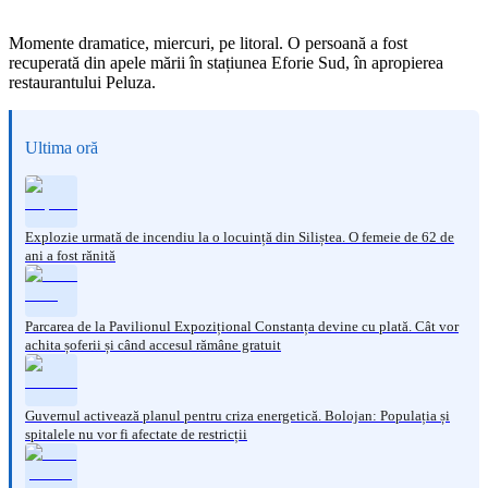
Momente dramatice, miercuri, pe litoral. O persoană a fost
recuperată din apele mării în stațiunea Eforie Sud, în apropierea
restaurantului Peluza.
Ultima oră
Explozie urmată de incendiu la o locuință din Siliștea. O femeie de 62 de
ani a fost rănită
Parcarea de la Pavilionul Expozițional Constanța devine cu plată. Cât vor
achita șoferii și când accesul rămâne gratuit
Guvernul activează planul pentru criza energetică. Bolojan: Populația și
spitalele nu vor fi afectate de restricții