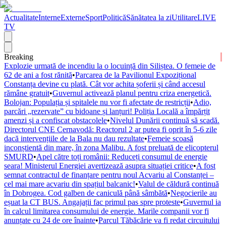
Actualitate
Interne
Externe
Sport
Politică
Sănătatea la zi
Utilitare
LIVE
TV
Breaking
Explozie urmată de incendiu la o locuință din Siliștea. O femeie de
62 de ani a fost rănită
•
Parcarea de la Pavilionul Expozițional
Constanța devine cu plată. Cât vor achita șoferii și când accesul
rămâne gratuit
•
Guvernul activează planul pentru criza energetică.
Bolojan: Populația și spitalele nu vor fi afectate de restricții
•
Adio,
parcări „rezervate” cu bidoane și lanțuri! Poliția Locală a împărțit
amenzi și a confiscat obstacolele
•
Nivelul Dunării continuă să scadă.
Directorul CNE Cernavodă: Reactorul 2 ar putea fi oprit în 5-6 zile
dacă intervențiile de la Bala nu dau rezultate
•
Femeie scoasă
inconștientă din mare, în zona Malibu. A fost preluată de elicopterul
SMURD
•
Apel către toți românii: Reduceți consumul de energie
seara! Ministerul Energiei avertizează asupra situației critice
•
A fost
semnat contractul de finanțare pentru noul Acvariu al Constanței –
cel mai mare acvariu din spațiul balcanic!
•
Valul de căldură continuă
în Dobrogea. Cod galben de caniculă până sâmbătă
•
Negocierile au
eșuat la CT BUS. Angajații fac primul pas spre proteste
•
Guvernul ia
în calcul limitarea consumului de energie. Marile companii vor fi
anunțate cu 24 de ore înainte
•
Parcul Tăbăcărie va fi redat circuitului