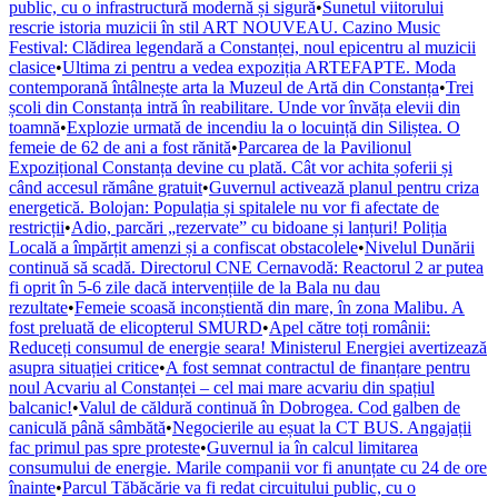
public, cu o infrastructură modernă și sigură
•
Sunetul viitorului
rescrie istoria muzicii în stil ART NOUVEAU. Cazino Music
Festival: Clădirea legendară a Constanței, noul epicentru al muzicii
clasice
•
Ultima zi pentru a vedea expoziția ARTEFAPTE. Moda
contemporană întâlnește arta la Muzeul de Artă din Constanța
•
Trei
școli din Constanța intră în reabilitare. Unde vor învăța elevii din
toamnă
•
Explozie urmată de incendiu la o locuință din Siliștea. O
femeie de 62 de ani a fost rănită
•
Parcarea de la Pavilionul
Expozițional Constanța devine cu plată. Cât vor achita șoferii și
când accesul rămâne gratuit
•
Guvernul activează planul pentru criza
energetică. Bolojan: Populația și spitalele nu vor fi afectate de
restricții
•
Adio, parcări „rezervate” cu bidoane și lanțuri! Poliția
Locală a împărțit amenzi și a confiscat obstacolele
•
Nivelul Dunării
continuă să scadă. Directorul CNE Cernavodă: Reactorul 2 ar putea
fi oprit în 5-6 zile dacă intervențiile de la Bala nu dau
rezultate
•
Femeie scoasă inconștientă din mare, în zona Malibu. A
fost preluată de elicopterul SMURD
•
Apel către toți românii:
Reduceți consumul de energie seara! Ministerul Energiei avertizează
asupra situației critice
•
A fost semnat contractul de finanțare pentru
noul Acvariu al Constanței – cel mai mare acvariu din spațiul
balcanic!
•
Valul de căldură continuă în Dobrogea. Cod galben de
caniculă până sâmbătă
•
Negocierile au eșuat la CT BUS. Angajații
fac primul pas spre proteste
•
Guvernul ia în calcul limitarea
consumului de energie. Marile companii vor fi anunțate cu 24 de ore
înainte
•
Parcul Tăbăcărie va fi redat circuitului public, cu o