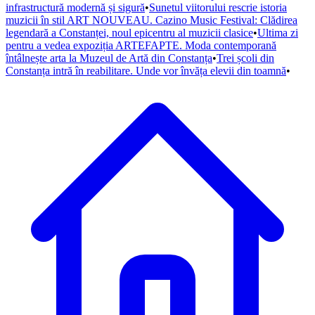
infrastructură modernă și sigură
•
Sunetul viitorului rescrie istoria
muzicii în stil ART NOUVEAU. Cazino Music Festival: Clădirea
legendară a Constanței, noul epicentru al muzicii clasice
•
Ultima zi
pentru a vedea expoziția ARTEFAPTE. Moda contemporană
întâlnește arta la Muzeul de Artă din Constanța
•
Trei școli din
Constanța intră în reabilitare. Unde vor învăța elevii din toamnă
•