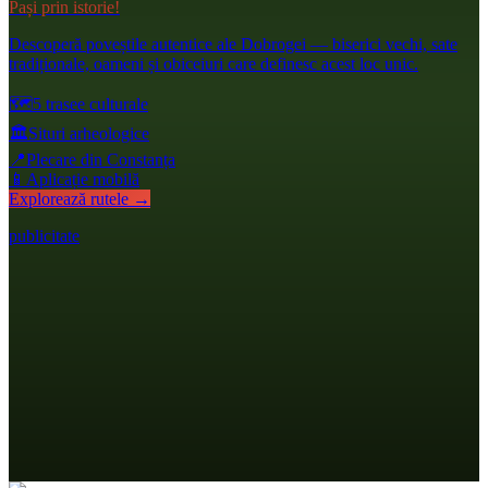
Pași prin istorie!
Descoperă poveștile autentice ale Dobrogei — biserici vechi, sate
tradiționale, oameni și obiceiuri care definesc acest loc unic.
🗺️
5 trasee culturale
🏛️
Situri arheologice
📍
Plecare din Constanța
📱
Aplicație mobilă
Explorează rutele →
publicitate