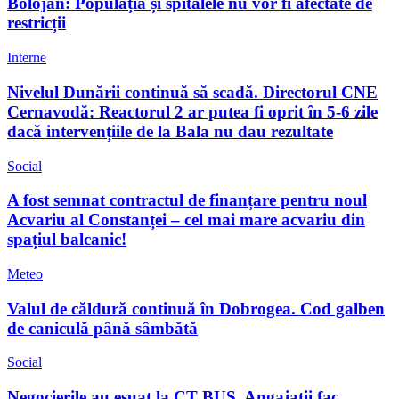
Bolojan: Populația și spitalele nu vor fi afectate de
restricții
Interne
Nivelul Dunării continuă să scadă. Directorul CNE
Cernavodă: Reactorul 2 ar putea fi oprit în 5-6 zile
dacă intervențiile de la Bala nu dau rezultate
Social
A fost semnat contractul de finanțare pentru noul
Acvariu al Constanței – cel mai mare acvariu din
spațiul balcanic!
Meteo
Valul de căldură continuă în Dobrogea. Cod galben
de caniculă până sâmbătă
Social
Negocierile au eșuat la CT BUS. Angajații fac