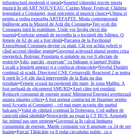
infrastructură modernă și sigură
•
Sunetul viitorului rescrie istoria
muzicii în stil ART NOUVEAU. Cazino Music Festival: Clădirea
legendară a Constanței, noul epicentru al muzicii clasice
•
Ultima zi
pentru a vedea expoziția ARTEFAPTE. Moda contemporană
întâlnește arta la Muzeul de Artă din Constanța
•
Trei școli din
Constanța intră în reabilitare. Unde vor învăța elevii din
toamnă
•
Explozie urmată de incendiu la o locuință din Siliștea. O
femeie de 62 de ani a fost rănită
•
Parcarea de la Pavilionul
Expozițional Constanța devine cu plată. Cât vor achita șoferii și
când accesul rămâne gratuit
•
Guvernul activează planul pentru criza
energetică. Bolojan: Populația și spitalele nu vor fi afectate de
restricții
•
Adio, parcări „rezervate” cu bidoane și lanțuri! Poliția
Locală a împărțit amenzi și a confiscat obstacolele
•
Nivelul Dunării
continuă să scadă. Directorul CNE Cernavodă: Reactorul 2 ar putea
fi oprit în 5-6 zile dacă intervențiile de la Bala nu dau
rezultate
•
Femeie scoasă inconștientă din mare, în zona Malibu. A
fost preluată de elicopterul SMURD
•
Apel către toți românii:
Reduceți consumul de energie seara! Ministerul Energiei avertizează
asupra situației critice
•
A fost semnat contractul de finanțare pentru
noul Acvariu al Constanței – cel mai mare acvariu din spațiul
balcanic!
•
Valul de căldură continuă în Dobrogea. Cod galben de
caniculă până sâmbătă
•
Negocierile au eșuat la CT BUS. Angajații
fac primul pas spre proteste
•
Guvernul ia în calcul limitarea
consumului de energie. Marile companii vor fi anunțate cu 24 de ore
înainte
•
Parcul Tăbăcărie va fi redat circuitului public, cu o