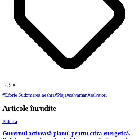
Tag-uri
#
Eforie Sud
#
marea neahra
#
Plaja
#
salvamari
#
salvatori
Articole înrudite
Politică
Guvernul activează planul pentru criza energetică.