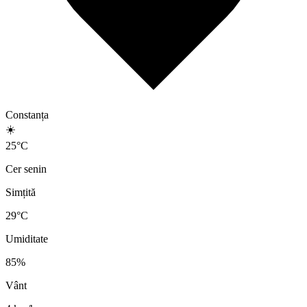
Constanța
☀️
25
°
C
Cer senin
Simțită
29
°C
Umiditate
85
%
Vânt