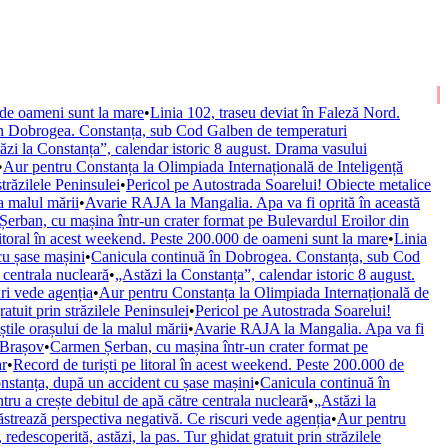
 de oameni sunt la mare
•
Linia 102, traseu deviat în Faleză Nord.
în Dobrogea. Constanța, sub Cod Galben de temperaturi
ăzi la Constanța”, calendar istoric 8 august. Drama vasului
•
Aur pentru Constanța la Olimpiada Internațională de Inteligență
străzilele Peninsulei
•
Pericol pe Autostrada Soarelui! Obiecte metalice
la malul mării
•
Avarie RAJA la Mangalia. Apa va fi oprită în această
erban, cu mașina într-un crater format pe Bulevardul Eroilor din
litoral în acest weekend. Peste 200.000 de oameni sunt la mare
•
Linia
cu șase mașini
•
Canicula continuă în Dobrogea. Constanța, sub Cod
 centrala nucleară
•
„Astăzi la Constanța”, calendar istoric 8 august.
ri vede agenția
•
Aur pentru Constanța la Olimpiada Internațională de
ratuit prin străzilele Peninsulei
•
Pericol pe Autostrada Soarelui!
știle orașului de la malul mării
•
Avarie RAJA la Mangalia. Apa va fi
 Brașov
•
Carmen Șerban, cu mașina într-un crater format pe
ar
•
Record de turiști pe litoral în acest weekend. Peste 200.000 de
nstanța, după un accident cu șase mașini
•
Canicula continuă în
ru a crește debitul de apă către centrala nucleară
•
„Astăzi la
trează perspectiva negativă. Ce riscuri vede agenția
•
Aur pentru
 redescoperită, astăzi, la pas. Tur ghidat gratuit prin străzilele