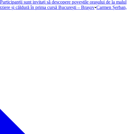
Participanții sunt invitați să descopere poveștile orașului de la malul
rziere și căldură în prima cursă București – Brașov
•
Carmen Șerban,