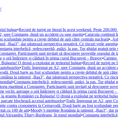
V
riul bulgar
•
Record de turiști pe litoral în acest weekend. Peste 200.000
2, spre Constanța, după un accident cu șase mașini
•
Canicula continuă 
 scufundate pentru a crește debitul de apă către centrala nucleară
•
„Ast
ul „Baa3”, dar păstrează perspectiva negativă. Ce riscuri vede agenția
nstanța interbelică, redescoperită, astăzi, la pas. Tur ghidat gratuit prin 
Constanței. Participanții sunt invitați să descopere poveștile orașului de 
 o oră întârziere și căldură în prima cursă București – Brașov
•
Carmen Ș
 Bulgaria! O dronă a explodat pe teritoriul bulgar
•
Record de turiști pe 
 autobuzelor
•
Trafic îngreunat pe A2, spre Constanța, după un accident 
vodă. Două barje au fost scufundate pentru a crește debitul de apă către
mânia la ratingul „Baa3”, dar păstrează perspectiva negativă. Ce riscu
 mondial
•
Constanța interbelică, redescoperită, astăzi, la pas. Tur ghidat g
storia maritimă a Constanței. Participanții sunt invitați să descopere pove
e vechi: aproape o oră întârziere și căldură în prima cursă București –
 la granița României cu Bulgaria! O dronă a explodat pe teritoriul bulg
e parcate blochează accesul autobuzelor
•
Trafic îngreunat pe A2, spre Co
nție contra cronometru la Cernavodă. Două barje au fost scufundate pent
urmă cu 100 de ani
•
Moody’s menține România la ratingul „Baa3”, dar păs
istul Alexandru Thury-Burileanu, în topul mondial
•
Constanța interbelică,