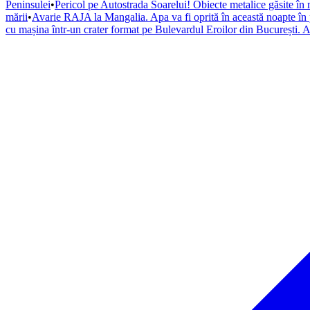
Peninsulei
•
Pericol pe Autostrada Soarelui! Obiecte metalice găsite în 
mării
•
Avarie RAJA la Mangalia. Apa va fi oprită în această noapte în pa
cu mașina într-un crater format pe Bulevardul Eroilor din București. A