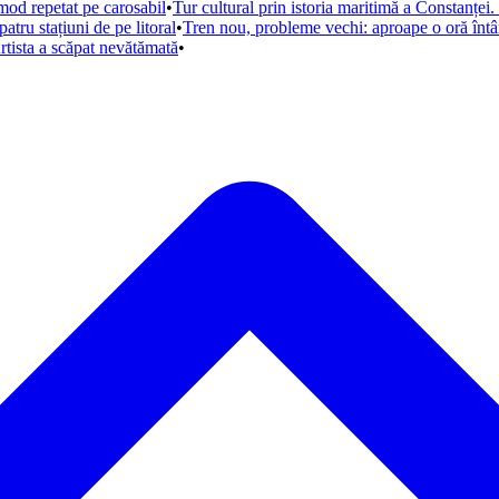
mod repetat pe carosabil
•
Tur cultural prin istoria maritimă a Constanței. 
tru stațiuni de pe litoral
•
Tren nou, probleme vechi: aproape o oră întâ
rtista a scăpat nevătămată
•