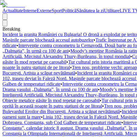
Actualitate
Interne
Externe
Sport
Politică
Sănătatea la zi
Utilitare
LIVE T
Breaking
Incident la granița României cu Bulgaria! O dronă a explodat pe terito
Mașinile parcate blochează accesul autobuzelor
•
Trafic îngreunat pe A
ridicate
•
Intervenție contra cronometru la Cernavodă. Două barje au fost
„Dalmația”, în urmă cu 100 de ani
•
Moody’s menține România la rating
Artificială. Mircistul Alexandru Thury-Burileanu, în topul mondial
•
Co
găsite în mod repetat pe carosabil
•
Tur cultural prin istoria maritimă a 
noapte în patru stațiuni de pe litoral
•
Tren nou, probleme vechi: aproape
București. Artista a scăpat nevătămată
•
Incident la granița României cu
102, traseu deviat în Faleză Nord. Mașinile parcate blochează accesul
Galben de temperaturi ridicate
•
Intervenție contra cronometru la Cerna
Drama vasului „Dalmația”, în urmă cu 100 de ani
•
Moody’s menține Ro
Inteligență Artificială. Mircistul Alexandru Thury-Burileanu, în topul
Obiecte metalice găsite în mod repetat pe carosabil
•
Tur cultural prin i
oprită în această noapte în patru stațiuni de pe litoral
•
Tren nou, problem
Bulevardul Eroilor din București. Artista a scăpat nevătămată
•
Incident
oameni sunt la mare
•
Linia 102, traseu deviat în Faleză Nord. Mașinil
Dobrogea. Constanța, sub Cod Galben de temperaturi ridicate
•
Interve
Constanța”, calendar istoric 8 august. Drama vasului „Dalmația”, în 
Constanța la Olimpiada Internațională de Inteligență Artificială. Mirc