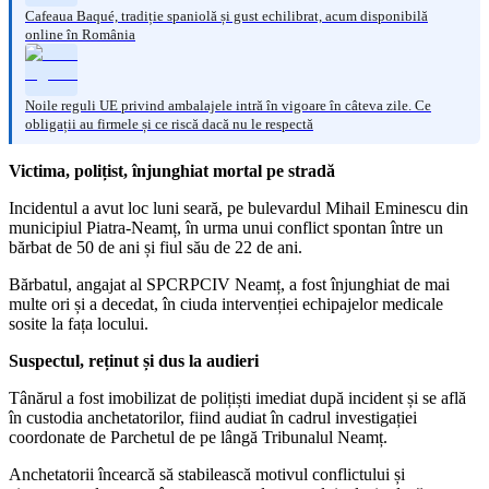
Cafeaua Baqué, tradiție spaniolă și gust echilibrat, acum disponibilă
online în România
Noile reguli UE privind ambalajele intră în vigoare în câteva zile. Ce
obligații au firmele și ce riscă dacă nu le respectă
Victima, polițist, înjunghiat mortal pe stradă
Incidentul a avut loc luni seară, pe bulevardul Mihail Eminescu din
municipiul Piatra-Neamț, în urma unui conflict spontan între un
bărbat de 50 de ani și fiul său de 22 de ani.
Bărbatul, angajat al SPCRPCIV Neamț, a fost înjunghiat de mai
multe ori și a decedat, în ciuda intervenției echipajelor medicale
sosite la fața locului.
Suspectul, reținut și dus la audieri
Tânărul a fost imobilizat de polițiști imediat după incident și se află
în custodia anchetatorilor, fiind audiat în cadrul investigației
coordonate de Parchetul de pe lângă Tribunalul Neamț.
Anchetatorii încearcă să stabilească motivul conflictului și