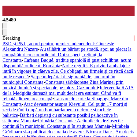
4.5480
Breaking
PSD și PNL, acord pentru premier independent: Cine este
Alexandru Nazare
•
Au tâlhărit un bărbat pe stradă, apoi au plecat la
cumpărături cu cardurile lui. Doi suspecți, reținuți la
Constanța
•
Cafeaua Baqué, tradiție spaniolă și gust echilibrat, acum
disponibilă online în România
•
Noile reguli UE privind ambalajele
intră în vigoare în câteva zile. Ce obligații au firmele și ce riscă dacă
nu le respectă
•
Șarpe îndepărtat în siguranță de jandarmi, în
municipiul Constanța
•
Constanța sărbătorește Ziua Marinei prin
muzică, lumină și spectacole pe faleza Cazinoului
•
Intervenția RAJA
de la Medgidia durează mai mult decât era estimat. Când va fi
reluată alimentarea cu apă
•
Lansare de carte la Sinagoga Mare din
Constanța
•
Atac devastator asupra Kievului. Cel puțin 17 morți și
zeci de răniți după un bombardament cu drone și rachete
balistice
•
Bărbați depistați cu substanțe posibil psihoactive în
stațiunea Mamaia
•
Primăria Constanța: Acțiunile de dezinsecție
continuă în municipiul Constanța și în stațiunea Mamaia
•
Mirabela
Grădinaru și-a publicat declarația de avere. Nicușor Dan: „Am decis