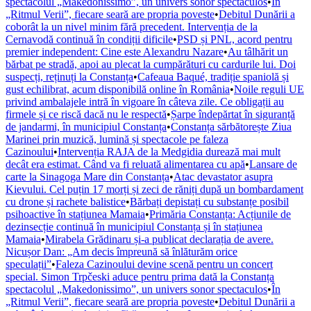
spectacolul „Makedonissimo”, un univers sonor spectaculos
•
În
„Ritmul Verii”, fiecare seară are propria poveste
•
Debitul Dunării a
coborât la un nivel minim fără precedent. Intervenția de la
Cernavodă continuă în condiții dificile
•
PSD și PNL, acord pentru
premier independent: Cine este Alexandru Nazare
•
Au tâlhărit un
bărbat pe stradă, apoi au plecat la cumpărături cu cardurile lui. Doi
suspecți, reținuți la Constanța
•
Cafeaua Baqué, tradiție spaniolă și
gust echilibrat, acum disponibilă online în România
•
Noile reguli UE
privind ambalajele intră în vigoare în câteva zile. Ce obligații au
firmele și ce riscă dacă nu le respectă
•
Șarpe îndepărtat în siguranță
de jandarmi, în municipiul Constanța
•
Constanța sărbătorește Ziua
Marinei prin muzică, lumină și spectacole pe faleza
Cazinoului
•
Intervenția RAJA de la Medgidia durează mai mult
decât era estimat. Când va fi reluată alimentarea cu apă
•
Lansare de
carte la Sinagoga Mare din Constanța
•
Atac devastator asupra
Kievului. Cel puțin 17 morți și zeci de răniți după un bombardament
cu drone și rachete balistice
•
Bărbați depistați cu substanțe posibil
psihoactive în stațiunea Mamaia
•
Primăria Constanța: Acțiunile de
dezinsecție continuă în municipiul Constanța și în stațiunea
Mamaia
•
Mirabela Grădinaru și-a publicat declarația de avere.
Nicușor Dan: „Am decis împreună să înlăturăm orice
speculații”
•
Faleza Cazinoului devine scenă pentru un concert
special. Simon Trpčeski aduce pentru prima dată la Constanța
spectacolul „Makedonissimo”, un univers sonor spectaculos
•
În
„Ritmul Verii”, fiecare seară are propria poveste
•
Debitul Dunării a