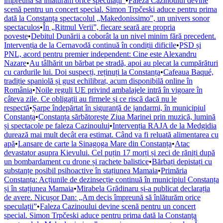
împreună să înlăturăm orice speculații”
•
Faleza Cazinoului devine
scenă pentru un concert special. Simon Trpčeski aduce pentru prima
dată la Constanța spectacolul „Makedonissimo”, un univers sonor
spectaculos
•
În „Ritmul Verii”, fiecare seară are propria
poveste
•
Debitul Dunării a coborât la un nivel minim fără precedent.
Intervenția de la Cernavodă continuă în condiții dificile
•
PSD și
PNL, acord pentru premier independent: Cine este Alexandru
Nazare
•
Au tâlhărit un bărbat pe stradă, apoi au plecat la cumpărături
cu cardurile lui. Doi suspecți, reținuți la Constanța
•
Cafeaua Baqué,
tradiție spaniolă și gust echilibrat, acum disponibilă online în
România
•
Noile reguli UE privind ambalajele intră în vigoare în
câteva zile. Ce obligații au firmele și ce riscă dacă nu le
respectă
•
Șarpe îndepărtat în siguranță de jandarmi, în municipiul
Constanța
•
Constanța sărbătorește Ziua Marinei prin muzică, lumină
și spectacole pe faleza Cazinoului
•
Intervenția RAJA de la Medgidia
durează mai mult decât era estimat. Când va fi reluată alimentarea cu
apă
•
Lansare de carte la Sinagoga Mare din Constanța
•
Atac
devastator asupra Kievului. Cel puțin 17 morți și zeci de răniți după
un bombardament cu drone și rachete balistice
•
Bărbați depistați cu
substanțe posibil psihoactive în stațiunea Mamaia
•
Primăria
Constanța: Acțiunile de dezinsecție continuă în municipiul Constanța
și în stațiunea Mamaia
•
Mirabela Grădinaru și-a publicat declarația
de avere. Nicușor Dan: „Am decis împreună să înlăturăm orice
speculații”
•
Faleza Cazinoului devine scenă pentru un concert
special. Simon Trpčeski aduce pentru prima dată la Constanța