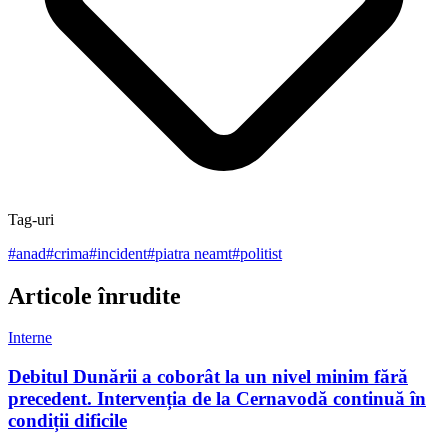
Tag-uri
#
anad
#
crima
#
incident
#
piatra neamt
#
politist
Articole înrudite
Interne
Debitul Dunării a coborât la un nivel minim fără
precedent. Intervenția de la Cernavodă continuă în
condiții dificile