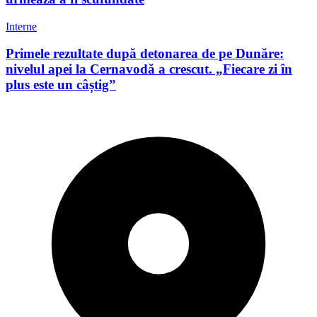
Interne
Primele rezultate după detonarea de pe Dunăre:
nivelul apei la Cernavodă a crescut. „Fiecare zi în
plus este un câștig”