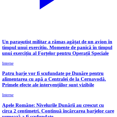
Un parașutist militar a rămas agățat de un avion în
timpul unui exercițiu. Momente de panică în timpul
unui exercițiu al Forțelor pentru Operații Speciale
Interne
Patru barje vor fi scufundate pe Dunăre pentru
alimentarea cu apă a Centralei de la Cernavodă.
Primele efecte ale intervențiilor sunt vizibile
Interne
Apele Române: Nivelurile Dunării au crescut cu
circa 2 centimetri. Continuă încărcarea barjelor care
urmează a fi scufundate