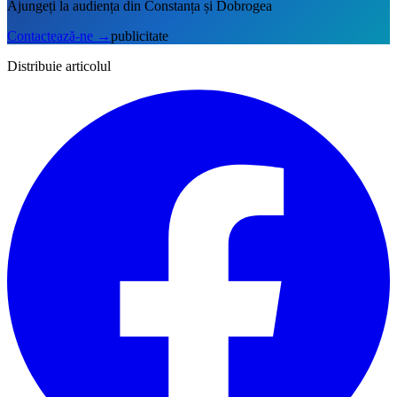
Ajungeți la audiența din Constanța și Dobrogea
Contactează-ne
→
publicitate
Distribuie articolul