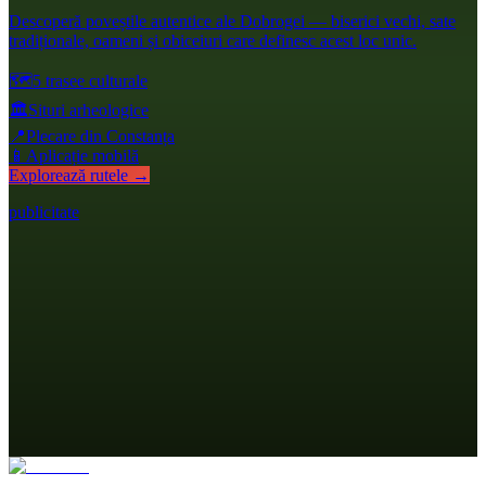
Descoperă poveștile autentice ale Dobrogei — biserici vechi, sate
tradiționale, oameni și obiceiuri care definesc acest loc unic.
🗺️
5 trasee culturale
🏛️
Situri arheologice
📍
Plecare din Constanța
📱
Aplicație mobilă
Explorează rutele →
publicitate