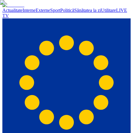
Actualitate
Interne
Externe
Sport
Politică
Sănătatea la zi
Utilitare
LIVE
TV