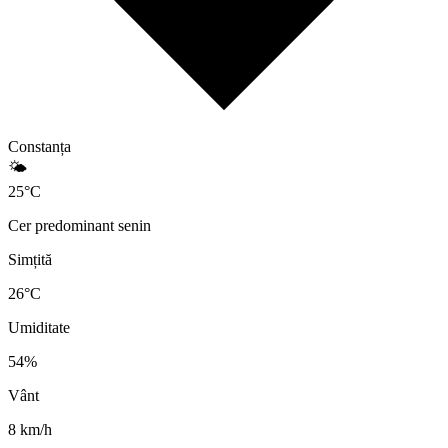
Constanța
🌤️
25
°
C
Cer predominant senin
Simțită
26
°C
Umiditate
54
%
Vânt
8
km/h