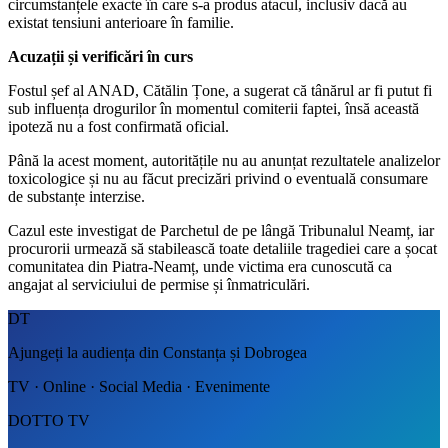
circumstanțele exacte în care s-a produs atacul, inclusiv dacă au
existat tensiuni anterioare în familie.
Acuzații și verificări în curs
Fostul șef al ANAD, Cătălin Țone, a sugerat că tânărul ar fi putut fi
sub influența drogurilor în momentul comiterii faptei, însă această
ipoteză nu a fost confirmată oficial.
Până la acest moment, autoritățile nu au anunțat rezultatele analizelor
toxicologice și nu au făcut precizări privind o eventuală consumare
de substanțe interzise.
Cazul este investigat de Parchetul de pe lângă Tribunalul Neamț, iar
procurorii urmează să stabilească toate detaliile tragediei care a șocat
comunitatea din Piatra-Neamț, unde victima era cunoscută ca
angajat al serviciului de permise și înmatriculări.
DT
Ajungeți la audiența din Constanța și Dobrogea
TV · Online · Social Media · Evenimente
DOTTO TV