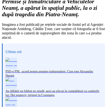
Permise și Înmatriculare a Vehiculelor
Neamț, a apărut în spațiul public, la o zi
după tragedia din Piatra-Neamț.
Imaginea a fost publicată pe rețelele sociale de fostul șef al Agenției
Naționale Antidrog, Cătălin Țone, care susține că fotografia ar fi fost
surprinsă de o cameră de supraveghere din zona în care s-a produs
atacul.
Ultima oră
PSD și PNL, acord pentru premier independent: Cine este Alexandru
Nazare
Au tâlhărit un bărbat pe stradă, apoi au plecat la cumpărături cu cardurile
lui. Doi suspecți, reținuți la Constanța