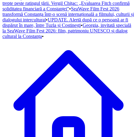
trepte peste ratingul țării. Vergil Chițac: „Evaluarea Fitch confirmă
soliditatea financiară a Constanței”
•
SeaWave Film Fest 2026
transformă Constanța într-o scenă internațională a filmului, culturii și
dialogului intercultural
•
UPDATE. Alertă după ce o persoană ar fi
dispărut în mare, între Tuzla și Costinești
•
Georgia, invitată specială
la SeaWave Film Fest 2026: film, patrimoniu UNESCO și dialog
cultural la Constanța
•