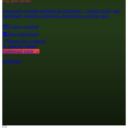
Pași prin istorie!
Descoperă poveștile autentice ale Dobrogei — biserici vechi, sate
tradiționale, oameni și obiceiuri care definesc acest loc unic.
🗺️
5 trasee culturale
🏛️
Situri arheologice
📍
Plecare din Constanța
📱
Aplicație mobilă
Explorează rutele →
publicitate