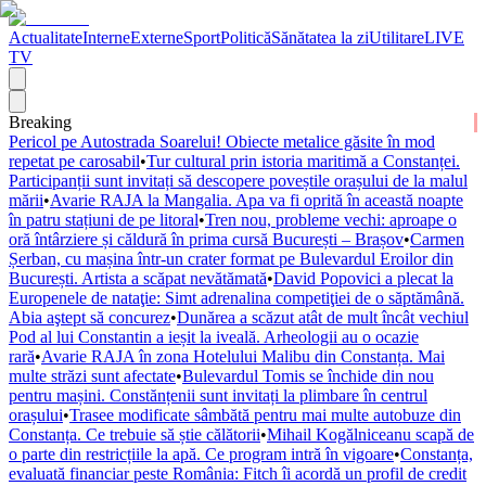
Actualitate
Interne
Externe
Sport
Politică
Sănătatea la zi
Utilitare
LIVE
TV
Breaking
Pericol pe Autostrada Soarelui! Obiecte metalice găsite în mod
repetat pe carosabil
•
Tur cultural prin istoria maritimă a Constanței.
Participanții sunt invitați să descopere poveștile orașului de la malul
mării
•
Avarie RAJA la Mangalia. Apa va fi oprită în această noapte
în patru stațiuni de pe litoral
•
Tren nou, probleme vechi: aproape o
oră întârziere și căldură în prima cursă București – Brașov
•
Carmen
Șerban, cu mașina într-un crater format pe Bulevardul Eroilor din
București. Artista a scăpat nevătămată
•
David Popovici a plecat la
Europenele de nataţie: Simt adrenalina competiţiei de o săptămână.
Abia aştept să concurez
•
Dunărea a scăzut atât de mult încât vechiul
Pod al lui Constantin a ieșit la iveală. Arheologii au o ocazie
rară
•
Avarie RAJA în zona Hotelului Malibu din Constanța. Mai
multe străzi sunt afectate
•
Bulevardul Tomis se închide din nou
pentru mașini. Constănțenii sunt invitați la plimbare în centrul
orașului
•
Trasee modificate sâmbătă pentru mai multe autobuze din
Constanța. Ce trebuie să știe călătorii
•
Mihail Kogălniceanu scapă de
o parte din restricțiile la apă. Ce program intră în vigoare
•
Constanța,
evaluată financiar peste România: Fitch îi acordă un profil de credit