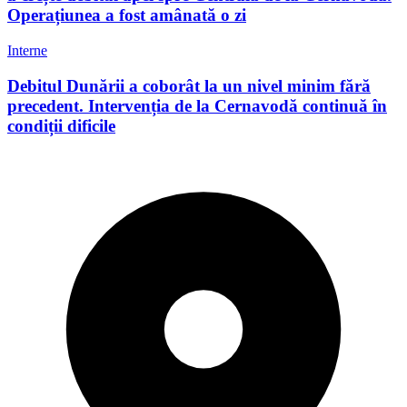
Operațiunea a fost amânată o zi
Interne
Debitul Dunării a coborât la un nivel minim fără
precedent. Intervenția de la Cernavodă continuă în
condiții dificile