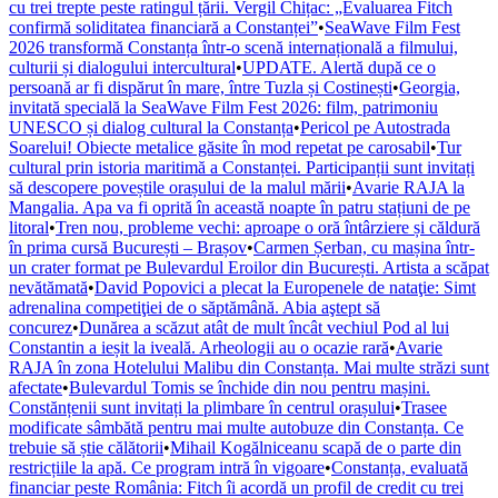
cu trei trepte peste ratingul țării. Vergil Chițac: „Evaluarea Fitch
confirmă soliditatea financiară a Constanței”
•
SeaWave Film Fest
2026 transformă Constanța într-o scenă internațională a filmului,
culturii și dialogului intercultural
•
UPDATE. Alertă după ce o
persoană ar fi dispărut în mare, între Tuzla și Costinești
•
Georgia,
invitată specială la SeaWave Film Fest 2026: film, patrimoniu
UNESCO și dialog cultural la Constanța
•
Pericol pe Autostrada
Soarelui! Obiecte metalice găsite în mod repetat pe carosabil
•
Tur
cultural prin istoria maritimă a Constanței. Participanții sunt invitați
să descopere poveștile orașului de la malul mării
•
Avarie RAJA la
Mangalia. Apa va fi oprită în această noapte în patru stațiuni de pe
litoral
•
Tren nou, probleme vechi: aproape o oră întârziere și căldură
în prima cursă București – Brașov
•
Carmen Șerban, cu mașina într-
un crater format pe Bulevardul Eroilor din București. Artista a scăpat
nevătămată
•
David Popovici a plecat la Europenele de nataţie: Simt
adrenalina competiţiei de o săptămână. Abia aştept să
concurez
•
Dunărea a scăzut atât de mult încât vechiul Pod al lui
Constantin a ieșit la iveală. Arheologii au o ocazie rară
•
Avarie
RAJA în zona Hotelului Malibu din Constanța. Mai multe străzi sunt
afectate
•
Bulevardul Tomis se închide din nou pentru mașini.
Constănțenii sunt invitați la plimbare în centrul orașului
•
Trasee
modificate sâmbătă pentru mai multe autobuze din Constanța. Ce
trebuie să știe călătorii
•
Mihail Kogălniceanu scapă de o parte din
restricțiile la apă. Ce program intră în vigoare
•
Constanța, evaluată
financiar peste România: Fitch îi acordă un profil de credit cu trei