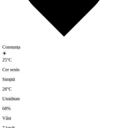
Constanța
☀️
25
°
C
Cer senin
Simțită
28
°C
Umiditate
68
%
Vânt
7
km/h