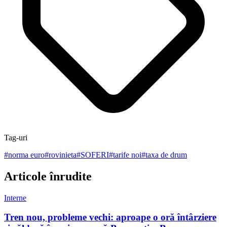
Tag-uri
#
norma euro
#
rovinieta
#
SOFERI
#
tarife noi
#
taxa de drum
Articole înrudite
Interne
Tren nou, probleme vechi: aproape o oră întârziere