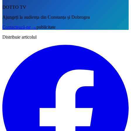
DOTTO TV
Ajungeți la audiența din Constanța și Dobrogea
Contactează-ne
→
publicitate
Distribuie articolul