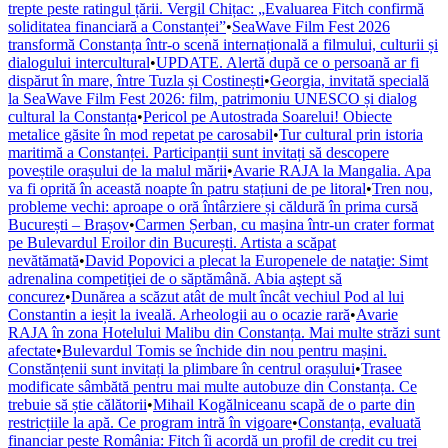
trepte peste ratingul țării. Vergil Chițac: „Evaluarea Fitch confirmă
soliditatea financiară a Constanței”
•
SeaWave Film Fest 2026
transformă Constanța într-o scenă internațională a filmului, culturii și
dialogului intercultural
•
UPDATE. Alertă după ce o persoană ar fi
dispărut în mare, între Tuzla și Costinești
•
Georgia, invitată specială
la SeaWave Film Fest 2026: film, patrimoniu UNESCO și dialog
cultural la Constanța
•
Pericol pe Autostrada Soarelui! Obiecte
metalice găsite în mod repetat pe carosabil
•
Tur cultural prin istoria
maritimă a Constanței. Participanții sunt invitați să descopere
poveștile orașului de la malul mării
•
Avarie RAJA la Mangalia. Apa
va fi oprită în această noapte în patru stațiuni de pe litoral
•
Tren nou,
probleme vechi: aproape o oră întârziere și căldură în prima cursă
București – Brașov
•
Carmen Șerban, cu mașina într-un crater format
pe Bulevardul Eroilor din București. Artista a scăpat
nevătămată
•
David Popovici a plecat la Europenele de nataţie: Simt
adrenalina competiţiei de o săptămână. Abia aştept să
concurez
•
Dunărea a scăzut atât de mult încât vechiul Pod al lui
Constantin a ieșit la iveală. Arheologii au o ocazie rară
•
Avarie
RAJA în zona Hotelului Malibu din Constanța. Mai multe străzi sunt
afectate
•
Bulevardul Tomis se închide din nou pentru mașini.
Constănțenii sunt invitați la plimbare în centrul orașului
•
Trasee
modificate sâmbătă pentru mai multe autobuze din Constanța. Ce
trebuie să știe călătorii
•
Mihail Kogălniceanu scapă de o parte din
restricțiile la apă. Ce program intră în vigoare
•
Constanța, evaluată
financiar peste România: Fitch îi acordă un profil de credit cu trei