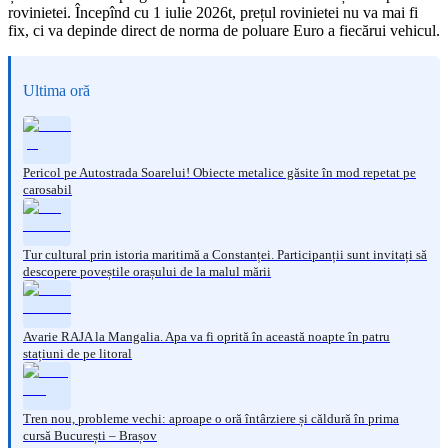
rovinietei. Începînd cu 1 iulie 2026t, prețul rovinietei nu va mai fi
fix, ci va depinde direct de norma de poluare Euro a fiecărui vehicul.
Ultima oră
Pericol pe Autostrada Soarelui! Obiecte metalice găsite în mod repetat pe
carosabil
Tur cultural prin istoria maritimă a Constanței. Participanții sunt invitați să
descopere poveștile orașului de la malul mării
Avarie RAJA la Mangalia. Apa va fi oprită în această noapte în patru
stațiuni de pe litoral
Tren nou, probleme vechi: aproape o oră întârziere și căldură în prima
cursă București – Brașov