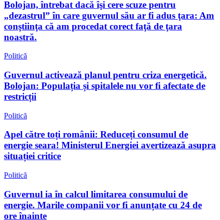
Bolojan, întrebat dacă îşi cere scuze pentru
„dezastrul” în care guvernul său ar fi adus ţara: Am
conştiinţa că am procedat corect faţă de ţara
noastră.
Politică
Guvernul activează planul pentru criza energetică.
Bolojan: Populația și spitalele nu vor fi afectate de
restricții
Politică
Apel către toți românii: Reduceți consumul de
energie seara! Ministerul Energiei avertizează asupra
situației critice
Politică
Guvernul ia în calcul limitarea consumului de
energie. Marile companii vor fi anunțate cu 24 de
ore înainte