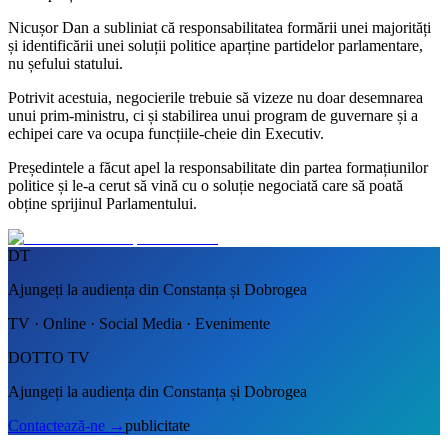
Nicușor Dan a subliniat că responsabilitatea formării unei majorități
și identificării unei soluții politice aparține partidelor parlamentare,
nu șefului statului.
Potrivit acestuia, negocierile trebuie să vizeze nu doar desemnarea
unui prim-ministru, ci și stabilirea unui program de guvernare și a
echipei care va ocupa funcțiile-cheie din Executiv.
Președintele a făcut apel la responsabilitate din partea formațiunilor
politice și le-a cerut să vină cu o soluție negociată care să poată
obține sprijinul Parlamentului.
DT
Ajungeți la audiența din Constanța și Dobrogea
TV · Online · Social Media · Evenimente
DOTTO TV
Ajungeți la audiența din Constanța și Dobrogea
Contactează-ne
→
publicitate