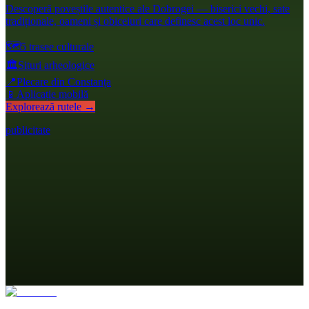
Descoperă poveștile autentice ale Dobrogei — biserici vechi, sate
tradiționale, oameni și obiceiuri care definesc acest loc unic.
🗺️
5 trasee culturale
🏛️
Situri arheologice
📍
Plecare din Constanța
📱
Aplicație mobilă
Explorează rutele →
publicitate