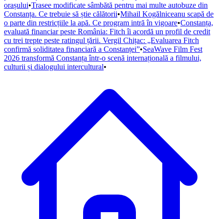
orașului
•
Trasee modificate sâmbătă pentru mai multe autobuze din
Constanța. Ce trebuie să știe călătorii
•
Mihail Kogălniceanu scapă de
o parte din restricțiile la apă. Ce program intră în vigoare
•
Constanța,
evaluată financiar peste România: Fitch îi acordă un profil de credit
cu trei trepte peste ratingul țării. Vergil Chițac: „Evaluarea Fitch
confirmă soliditatea financiară a Constanței”
•
SeaWave Film Fest
2026 transformă Constanța într-o scenă internațională a filmului,
culturii și dialogului intercultural
•