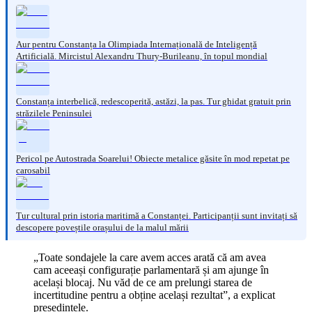
Aur pentru Constanța la Olimpiada Internațională de Inteligență
Artificială. Mircistul Alexandru Thury-Burileanu, în topul mondial
Constanța interbelică, redescoperită, astăzi, la pas. Tur ghidat gratuit prin
străzilele Peninsulei
Pericol pe Autostrada Soarelui! Obiecte metalice găsite în mod repetat pe
carosabil
Tur cultural prin istoria maritimă a Constanței. Participanții sunt invitați să
descopere poveștile orașului de la malul mării
„Toate sondajele la care avem acces arată că am avea
cam aceeași configurație parlamentară și am ajunge în
același blocaj. Nu văd de ce am prelungi starea de
incertitudine pentru a obține același rezultat”, a explicat
președintele.