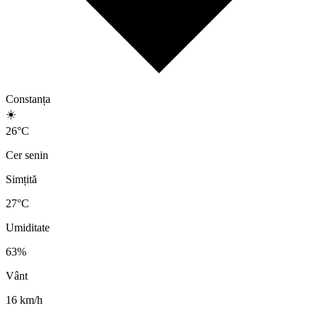
Constanța
☀️
26
°
C
Cer senin
Simțită
27
°C
Umiditate
63
%
Vânt
16
km/h