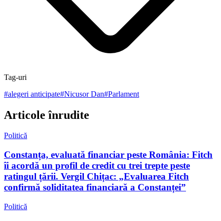
Tag-uri
#
alegeri anticipate
#
Nicusor Dan
#
Parlament
Articole înrudite
Politică
Constanța, evaluată financiar peste România: Fitch
îi acordă un profil de credit cu trei trepte peste
ratingul țării. Vergil Chițac: „Evaluarea Fitch
confirmă soliditatea financiară a Constanței”
Politică