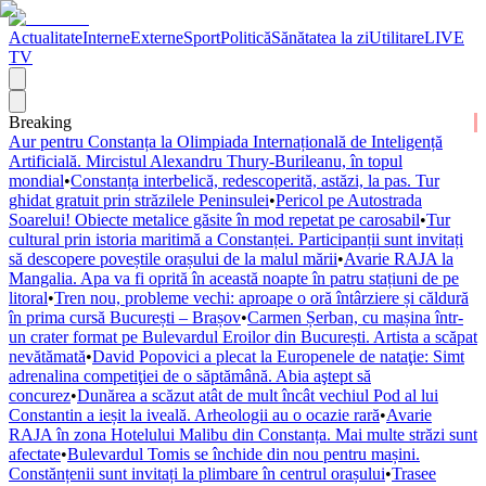
Actualitate
Interne
Externe
Sport
Politică
Sănătatea la zi
Utilitare
LIVE
TV
Breaking
Aur pentru Constanța la Olimpiada Internațională de Inteligență
Artificială. Mircistul Alexandru Thury-Burileanu, în topul
mondial
•
Constanța interbelică, redescoperită, astăzi, la pas. Tur
ghidat gratuit prin străzilele Peninsulei
•
Pericol pe Autostrada
Soarelui! Obiecte metalice găsite în mod repetat pe carosabil
•
Tur
cultural prin istoria maritimă a Constanței. Participanții sunt invitați
să descopere poveștile orașului de la malul mării
•
Avarie RAJA la
Mangalia. Apa va fi oprită în această noapte în patru stațiuni de pe
litoral
•
Tren nou, probleme vechi: aproape o oră întârziere și căldură
în prima cursă București – Brașov
•
Carmen Șerban, cu mașina într-
un crater format pe Bulevardul Eroilor din București. Artista a scăpat
nevătămată
•
David Popovici a plecat la Europenele de nataţie: Simt
adrenalina competiţiei de o săptămână. Abia aştept să
concurez
•
Dunărea a scăzut atât de mult încât vechiul Pod al lui
Constantin a ieșit la iveală. Arheologii au o ocazie rară
•
Avarie
RAJA în zona Hotelului Malibu din Constanța. Mai multe străzi sunt
afectate
•
Bulevardul Tomis se închide din nou pentru mașini.
Constănțenii sunt invitați la plimbare în centrul orașului
•
Trasee