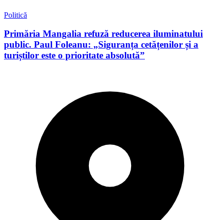
Politică
Primăria Mangalia refuză reducerea iluminatului
public. Paul Foleanu: „Siguranța cetățenilor și a
turiștilor este o prioritate absolută”