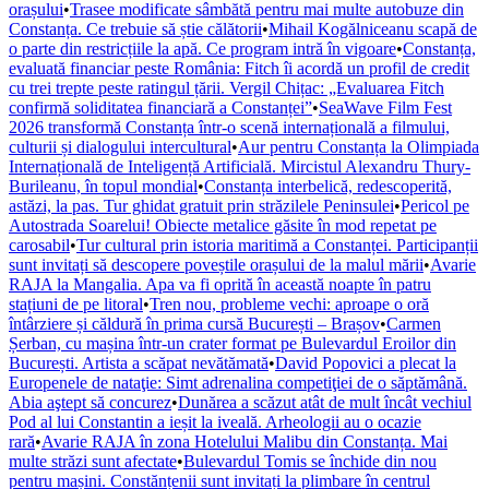
orașului
•
Trasee modificate sâmbătă pentru mai multe autobuze din
Constanța. Ce trebuie să știe călătorii
•
Mihail Kogălniceanu scapă de
o parte din restricțiile la apă. Ce program intră în vigoare
•
Constanța,
evaluată financiar peste România: Fitch îi acordă un profil de credit
cu trei trepte peste ratingul țării. Vergil Chițac: „Evaluarea Fitch
confirmă soliditatea financiară a Constanței”
•
SeaWave Film Fest
2026 transformă Constanța într-o scenă internațională a filmului,
culturii și dialogului intercultural
•
Aur pentru Constanța la Olimpiada
Internațională de Inteligență Artificială. Mircistul Alexandru Thury-
Burileanu, în topul mondial
•
Constanța interbelică, redescoperită,
astăzi, la pas. Tur ghidat gratuit prin străzilele Peninsulei
•
Pericol pe
Autostrada Soarelui! Obiecte metalice găsite în mod repetat pe
carosabil
•
Tur cultural prin istoria maritimă a Constanței. Participanții
sunt invitați să descopere poveștile orașului de la malul mării
•
Avarie
RAJA la Mangalia. Apa va fi oprită în această noapte în patru
stațiuni de pe litoral
•
Tren nou, probleme vechi: aproape o oră
întârziere și căldură în prima cursă București – Brașov
•
Carmen
Șerban, cu mașina într-un crater format pe Bulevardul Eroilor din
București. Artista a scăpat nevătămată
•
David Popovici a plecat la
Europenele de nataţie: Simt adrenalina competiţiei de o săptămână.
Abia aştept să concurez
•
Dunărea a scăzut atât de mult încât vechiul
Pod al lui Constantin a ieșit la iveală. Arheologii au o ocazie
rară
•
Avarie RAJA în zona Hotelului Malibu din Constanța. Mai
multe străzi sunt afectate
•
Bulevardul Tomis se închide din nou
pentru mașini. Constănțenii sunt invitați la plimbare în centrul