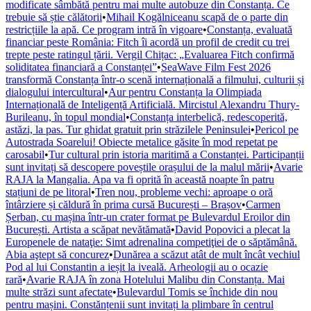
modificate sâmbătă pentru mai multe autobuze din Constanța. Ce
trebuie să știe călătorii
•
Mihail Kogălniceanu scapă de o parte din
restricțiile la apă. Ce program intră în vigoare
•
Constanța, evaluată
financiar peste România: Fitch îi acordă un profil de credit cu trei
trepte peste ratingul țării. Vergil Chițac: „Evaluarea Fitch confirmă
soliditatea financiară a Constanței”
•
SeaWave Film Fest 2026
transformă Constanța într-o scenă internațională a filmului, culturii și
dialogului intercultural
•
Aur pentru Constanța la Olimpiada
Internațională de Inteligență Artificială. Mircistul Alexandru Thury-
Burileanu, în topul mondial
•
Constanța interbelică, redescoperită,
astăzi, la pas. Tur ghidat gratuit prin străzilele Peninsulei
•
Pericol pe
Autostrada Soarelui! Obiecte metalice găsite în mod repetat pe
carosabil
•
Tur cultural prin istoria maritimă a Constanței. Participanții
sunt invitați să descopere poveștile orașului de la malul mării
•
Avarie
RAJA la Mangalia. Apa va fi oprită în această noapte în patru
stațiuni de pe litoral
•
Tren nou, probleme vechi: aproape o oră
întârziere și căldură în prima cursă București – Brașov
•
Carmen
Șerban, cu mașina într-un crater format pe Bulevardul Eroilor din
București. Artista a scăpat nevătămată
•
David Popovici a plecat la
Europenele de nataţie: Simt adrenalina competiţiei de o săptămână.
Abia aştept să concurez
•
Dunărea a scăzut atât de mult încât vechiul
Pod al lui Constantin a ieșit la iveală. Arheologii au o ocazie
rară
•
Avarie RAJA în zona Hotelului Malibu din Constanța. Mai
multe străzi sunt afectate
•
Bulevardul Tomis se închide din nou
pentru mașini. Constănțenii sunt invitați la plimbare în centrul