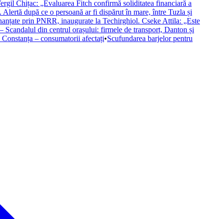
 Vergil Chițac: „Evaluarea Fitch confirmă soliditatea financiară a
ertă după ce o persoană ar fi dispărut în mare, între Tuzla și
inanțate prin PNRR, inaugurate la Techirghiol. Cseke Attila: „Este
– Scandalul din centrul orașului: firmele de transport, Danton și
n Constanța – consumatorii afectați
•
Scufundarea barjelor pentru