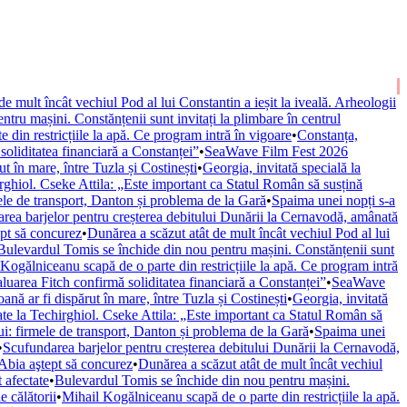
e mult încât vechiul Pod al lui Constantin a ieșit la iveală. Arheologii
tru mașini. Constănțenii sunt invitați la plimbare în centrul
din restricțiile la apă. Ce program intră în vigoare
•
Constanța,
 soliditatea financiară a Constanței”
•
SeaWave Film Fest 2026
 în mare, între Tuzla și Costinești
•
Georgia, invitată specială la
rghiol. Cseke Attila: „Este important ca Statul Român să susțină
mele de transport, Danton și problema de la Gară
•
Spaima unei nopți s-a
rea barjelor pentru creșterea debitului Dunării la Cernavodă, amânată
ept să concurez
•
Dunărea a scăzut atât de mult încât vechiul Pod al lui
Bulevardul Tomis se închide din nou pentru mașini. Constănțenii sunt
Kogălniceanu scapă de o parte din restricțiile la apă. Ce program intră
valuarea Fitch confirmă soliditatea financiară a Constanței”
•
SeaWave
ă ar fi dispărut în mare, între Tuzla și Costinești
•
Georgia, invitată
te la Techirghiol. Cseke Attila: „Este important ca Statul Român să
ui: firmele de transport, Danton și problema de la Gară
•
Spaima unei
•
Scufundarea barjelor pentru creșterea debitului Dunării la Cernavodă,
 Abia aştept să concurez
•
Dunărea a scăzut atât de mult încât vechiul
 afectate
•
Bulevardul Tomis se închide din nou pentru mașini.
 călătorii
•
Mihail Kogălniceanu scapă de o parte din restricțiile la apă.