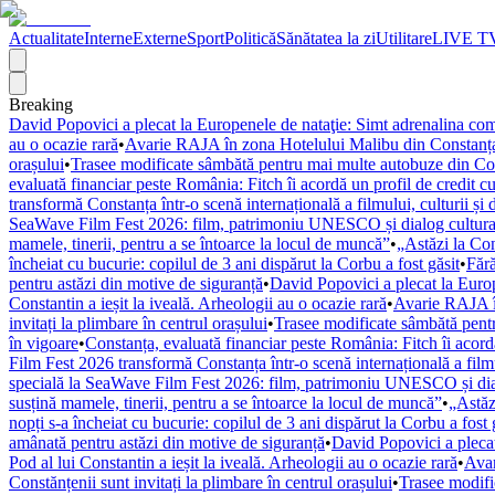
Actualitate
Interne
Externe
Sport
Politică
Sănătatea la zi
Utilitare
LIVE T
Breaking
David Popovici a plecat la Europenele de nataţie: Simt adrenalina com
au o ocazie rară
•
Avarie RAJA în zona Hotelului Malibu din Constanța.
orașului
•
Trasee modificate sâmbătă pentru mai multe autobuze din Const
evaluată financiar peste România: Fitch îi acordă un profil de credit cu 
transformă Constanța într-o scenă internațională a filmului, culturii și d
SeaWave Film Fest 2026: film, patrimoniu UNESCO și dialog cultura
mamele, tinerii, pentru a se întoarce la locul de muncă”
•
„Astăzi la Con
încheiat cu bucurie: copilul de 3 ani dispărut la Corbu a fost găsit
•
Fără
pentru astăzi din motive de siguranță
•
David Popovici a plecat la Europ
Constantin a ieșit la iveală. Arheologii au o ocazie rară
•
Avarie RAJA în
invitați la plimbare în centrul orașului
•
Trasee modificate sâmbătă pentr
în vigoare
•
Constanța, evaluată financiar peste România: Fitch îi acordă 
Film Fest 2026 transformă Constanța într-o scenă internațională a filmulu
specială la SeaWave Film Fest 2026: film, patrimoniu UNESCO și dial
susțină mamele, tinerii, pentru a se întoarce la locul de muncă”
•
„Astăz
nopți s-a încheiat cu bucurie: copilul de 3 ani dispărut la Corbu a fost 
amânată pentru astăzi din motive de siguranță
•
David Popovici a plecat
Pod al lui Constantin a ieșit la iveală. Arheologii au o ocazie rară
•
Avar
Constănțenii sunt invitați la plimbare în centrul orașului
•
Trasee modifi