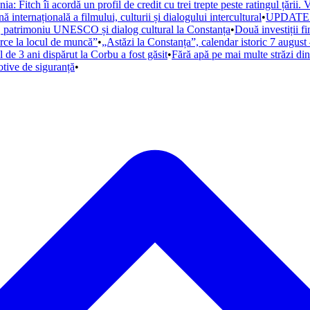
: Fitch îi acordă un profil de credit cu trei trepte peste ratingul țării.
nternațională a filmului, culturii și dialogului intercultural
•
UPDATE. Al
m, patrimoniu UNESCO și dialog cultural la Constanța
•
Două investiții f
arce la locul de muncă”
•
„Astăzi la Constanța”, calendar istoric 7 august 
 de 3 ani dispărut la Corbu a fost găsit
•
Fără apă pe mai multe străzi di
otive de siguranță
•