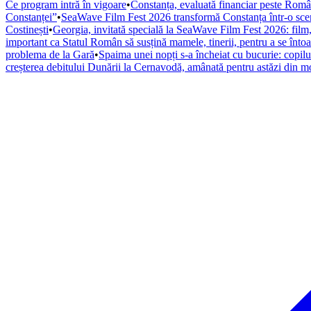
Ce program intră în vigoare
•
Constanța, evaluată financiar peste România
Constanței”
•
SeaWave Film Fest 2026 transformă Constanța într-o scenă i
Costinești
•
Georgia, invitată specială la SeaWave Film Fest 2026: fil
important ca Statul Român să susțină mamele, tinerii, pentru a se înto
problema de la Gară
•
Spaima unei nopți s-a încheiat cu bucurie: copilul
creșterea debitului Dunării la Cernavodă, amânată pentru astăzi din m