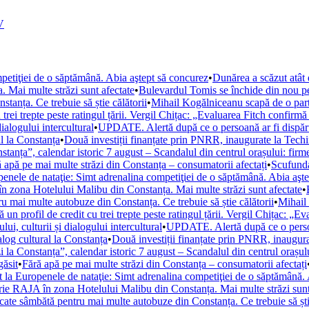
V
petiţiei de o săptămână. Abia aştept să concurez
•
Dunărea a scăzut atât d
 Mai multe străzi sunt afectate
•
Bulevardul Tomis se închide din nou pen
anța. Ce trebuie să știe călătorii
•
Mihail Kogălniceanu scapă de o parte 
trei trepte peste ratingul țării. Vergil Chițac: „Evaluarea Fitch confirmă
ialogului intercultural
•
UPDATE. Alertă după ce o persoană ar fi dispărut
l la Constanța
•
Două investiții finanțate prin PNRR, inaugurate la Techi
stanța”, calendar istoric 7 august – Scandalul din centrul orașului: fir
 apă pe mai multe străzi din Constanța – consumatorii afectați
•
Scufunda
enele de nataţie: Simt adrenalina competiţiei de o săptămână. Abia aşt
 zona Hotelului Malibu din Constanța. Mai multe străzi sunt afectate
•
u mai multe autobuze din Constanța. Ce trebuie să știe călătorii
•
Mihail 
un profil de credit cu trei trepte peste ratingul țării. Vergil Chițac: „E
i, culturii și dialogului intercultural
•
UPDATE. Alertă după ce o persoan
og cultural la Constanța
•
Două investiții finanțate prin PNRR, inaugura
i la Constanța”, calendar istoric 7 august – Scandalul din centrul orașul
găsit
•
Fără apă pe mai multe străzi din Constanța – consumatorii afectați
 la Europenele de nataţie: Simt adrenalina competiţiei de o săptămână.
ie RAJA în zona Hotelului Malibu din Constanța. Mai multe străzi sunt
cate sâmbătă pentru mai multe autobuze din Constanța. Ce trebuie să știe