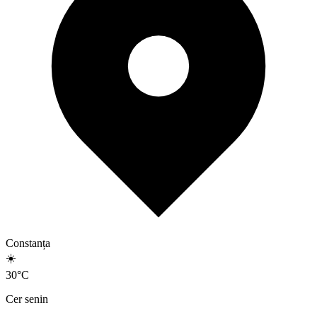
Constanța
☀️
30
°
C
Cer senin