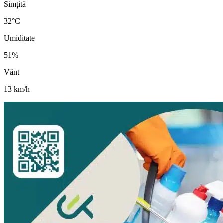
Simțită
32
°C
Umiditate
51
%
Vânt
13
km/h