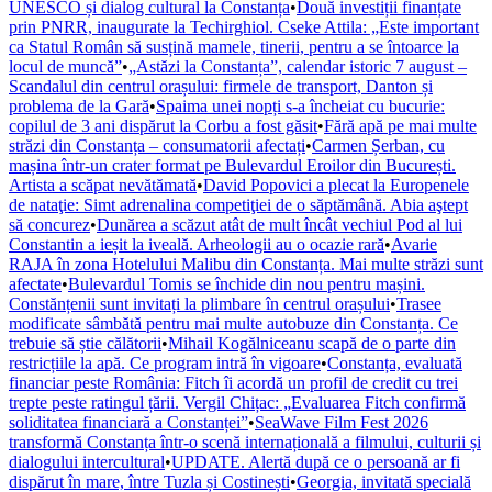
UNESCO și dialog cultural la Constanța
•
Două investiții finanțate
prin PNRR, inaugurate la Techirghiol. Cseke Attila: „Este important
ca Statul Român să susțină mamele, tinerii, pentru a se întoarce la
locul de muncă”
•
„Astăzi la Constanța”, calendar istoric 7 august –
Scandalul din centrul orașului: firmele de transport, Danton și
problema de la Gară
•
Spaima unei nopți s-a încheiat cu bucurie:
copilul de 3 ani dispărut la Corbu a fost găsit
•
Fără apă pe mai multe
străzi din Constanța – consumatorii afectați
•
Carmen Șerban, cu
mașina într-un crater format pe Bulevardul Eroilor din București.
Artista a scăpat nevătămată
•
David Popovici a plecat la Europenele
de nataţie: Simt adrenalina competiţiei de o săptămână. Abia aştept
să concurez
•
Dunărea a scăzut atât de mult încât vechiul Pod al lui
Constantin a ieșit la iveală. Arheologii au o ocazie rară
•
Avarie
RAJA în zona Hotelului Malibu din Constanța. Mai multe străzi sunt
afectate
•
Bulevardul Tomis se închide din nou pentru mașini.
Constănțenii sunt invitați la plimbare în centrul orașului
•
Trasee
modificate sâmbătă pentru mai multe autobuze din Constanța. Ce
trebuie să știe călătorii
•
Mihail Kogălniceanu scapă de o parte din
restricțiile la apă. Ce program intră în vigoare
•
Constanța, evaluată
financiar peste România: Fitch îi acordă un profil de credit cu trei
trepte peste ratingul țării. Vergil Chițac: „Evaluarea Fitch confirmă
soliditatea financiară a Constanței”
•
SeaWave Film Fest 2026
transformă Constanța într-o scenă internațională a filmului, culturii și
dialogului intercultural
•
UPDATE. Alertă după ce o persoană ar fi
dispărut în mare, între Tuzla și Costinești
•
Georgia, invitată specială