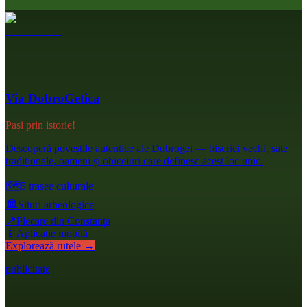
Via DobroGetica
Pași prin istorie!
Descoperă poveștile autentice ale Dobrogei — biserici vechi, sate
tradiționale, oameni și obiceiuri care definesc acest loc unic.
🗺️
5 trasee culturale
🏛️
Situri arheologice
📍
Plecare din Constanța
📱
Aplicație mobilă
Explorează rutele →
publicitate