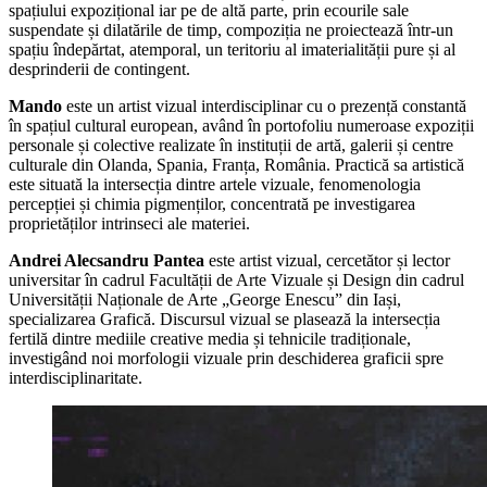
spațiului expozițional iar pe de altă parte, prin ecourile sale
suspendate și dilatările de timp, compoziția ne proiectează într-un
spațiu îndepărtat, atemporal, un teritoriu al imaterialității pure și al
desprinderii de contingent.
Mando
este un artist vizual interdisciplinar cu o prezență constantă
în spațiul cultural european, având în portofoliu numeroase expoziții
personale și colective realizate în instituții de artă, galerii și centre
culturale din Olanda, Spania, Franța, România. Practică sa artistică
este situată la intersecția dintre artele vizuale, fenomenologia
percepției și chimia pigmenților, concentrată pe investigarea
proprietăților intrinseci ale materiei.
Andrei Alecsandru Pantea
este artist vizual, cercetător și lector
universitar în cadrul Facultății de Arte Vizuale și Design din cadrul
Universității Naționale de Arte „George Enescu” din Iași,
specializarea Grafică. Discursul vizual se plasează la intersecția
fertilă dintre mediile creative media și tehnicile tradiționale,
investigând noi morfologii vizuale prin deschiderea graficii spre
interdisciplinaritate.