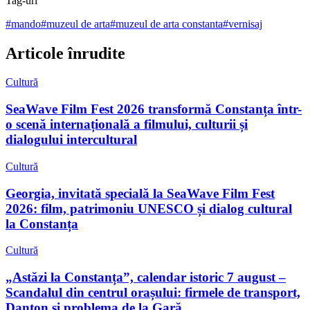
Tag-uri
#
mando
#
muzeul de arta
#
muzeul de arta constanta
#
vernisaj
Articole înrudite
Cultură
SeaWave Film Fest 2026 transformă Constanța într-
o scenă internațională a filmului, culturii și
dialogului intercultural
Cultură
Georgia, invitată specială la SeaWave Film Fest
2026: film, patrimoniu UNESCO și dialog cultural
la Constanța
Cultură
„Astăzi la Constanța”, calendar istoric 7 august –
Scandalul din centrul orașului: firmele de transport,
Danton și problema de la Gară