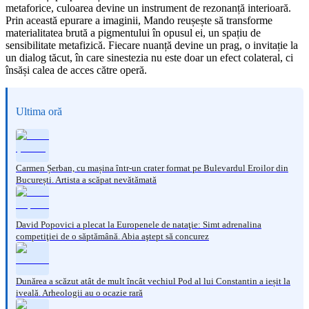
metaforice, culoarea devine un instrument de rezonanță interioară.
Prin această epurare a imaginii, Mando reușește să transforme
materialitatea brută a pigmentului în opusul ei, un spațiu de
sensibilitate metafizică. Fiecare nuanță devine un prag, o invitație la
un dialog tăcut, în care sinestezia nu este doar un efect colateral, ci
însăși calea de acces către operă.
Ultima oră
Carmen Șerban, cu mașina într-un crater format pe Bulevardul Eroilor din
București. Artista a scăpat nevătămată
David Popovici a plecat la Europenele de nataţie: Simt adrenalina
competiţiei de o săptămână. Abia aştept să concurez
Dunărea a scăzut atât de mult încât vechiul Pod al lui Constantin a ieșit la
iveală. Arheologii au o ocazie rară