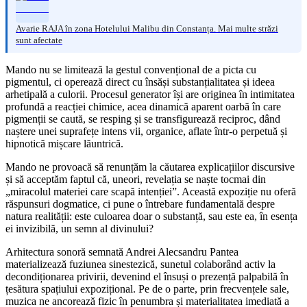
Avarie RAJA în zona Hotelului Malibu din Constanța. Mai multe străzi
sunt afectate
Mando nu se limitează la gestul convențional de a picta cu
pigmentul, ci operează direct cu însăși substanțialitatea și ideea
arhetipală a culorii. Procesul generator își are originea în intimitatea
profundă a reacției chimice, acea dinamică aparent oarbă în care
pigmenții se caută, se resping și se transfigurează reciproc, dând
naștere unei suprafețe intens vii, organice, aflate într-o perpetuă și
hipnotică mișcare lăuntrică.
Mando ne provoacă să renunțăm la căutarea explicațiilor discursive
și să acceptăm faptul că, uneori, revelația se naște tocmai din
„miracolul materiei care scapă intenției”. Această expoziție nu oferă
răspunsuri dogmatice, ci pune o întrebare fundamentală despre
natura realității: este culoarea doar o substanță, sau este ea, în esența
ei invizibilă, un semn al divinului?
Arhitectura sonoră semnată Andrei Alecsandru Pantea
materializează fuziunea sinestezică, sunetul colaborând activ la
decondiționarea privirii, devenind el însuși o prezență palpabilă în
țesătura spațiului expozițional. Pe de o parte, prin frecvențele sale,
muzica ne ancorează fizic în penumbra și materialitatea imediată a