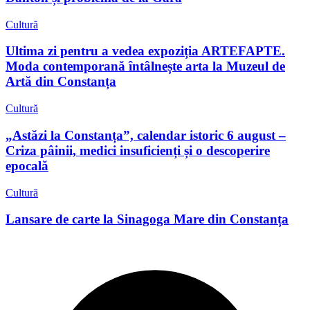
Cultură
Ultima zi pentru a vedea expoziția ARTEFAPTE.
Moda contemporană întâlnește arta la Muzeul de
Artă din Constanța
Cultură
„Astăzi la Constanța”, calendar istoric 6 august –
Criza pâinii, medici insuficienți și o descoperire
epocală
Cultură
Lansare de carte la Sinagoga Mare din Constanța