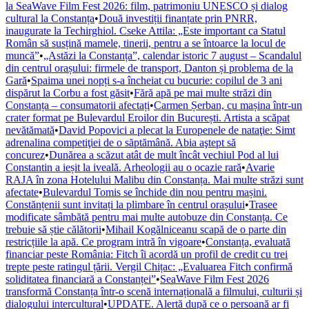
la SeaWave Film Fest 2026: film, patrimoniu UNESCO și dialog
cultural la Constanța
•
Două investiții finanțate prin PNRR,
inaugurate la Techirghiol. Cseke Attila: „Este important ca Statul
Român să susțină mamele, tinerii, pentru a se întoarce la locul de
muncă”
•
„Astăzi la Constanța”, calendar istoric 7 august – Scandalul
din centrul orașului: firmele de transport, Danton și problema de la
Gară
•
Spaima unei nopți s-a încheiat cu bucurie: copilul de 3 ani
dispărut la Corbu a fost găsit
•
Fără apă pe mai multe străzi din
Constanța – consumatorii afectați
•
Carmen Șerban, cu mașina într-un
crater format pe Bulevardul Eroilor din București. Artista a scăpat
nevătămată
•
David Popovici a plecat la Europenele de nataţie: Simt
adrenalina competiţiei de o săptămână. Abia aştept să
concurez
•
Dunărea a scăzut atât de mult încât vechiul Pod al lui
Constantin a ieșit la iveală. Arheologii au o ocazie rară
•
Avarie
RAJA în zona Hotelului Malibu din Constanța. Mai multe străzi sunt
afectate
•
Bulevardul Tomis se închide din nou pentru mașini.
Constănțenii sunt invitați la plimbare în centrul orașului
•
Trasee
modificate sâmbătă pentru mai multe autobuze din Constanța. Ce
trebuie să știe călătorii
•
Mihail Kogălniceanu scapă de o parte din
restricțiile la apă. Ce program intră în vigoare
•
Constanța, evaluată
financiar peste România: Fitch îi acordă un profil de credit cu trei
trepte peste ratingul țării. Vergil Chițac: „Evaluarea Fitch confirmă
soliditatea financiară a Constanței”
•
SeaWave Film Fest 2026
transformă Constanța într-o scenă internațională a filmului, culturii și
dialogului intercultural
•
UPDATE. Alertă după ce o persoană ar fi