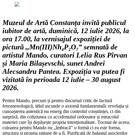
Muzeul de Artă Constanța invită publicul
iubitor de artă, duminică, 12 iulie 2026, la
ora 17.00, la vernisajul expoziției de
pictură ,,Mn(III)Nh₄P₂O₇” semnată de
artistul Mando, curatori Lelia Rus Pîrvan
și Maria Bilașevschi, sunet Andrei
Alecsandru Pantea. Expoziția va putea fi
vizitată în perioada 12 iulie – 30 august
2026.
Pentru Mando, precum și pentru discursul critic de factură
fenomenologică, titlul ascunde o axiomă fundamentală: revelația și
cunoașterea autentică nu emerg din controlul conștiinței, ci din
surpriză, din coliziunea cu accidentalul ordonator și miracolul
materiei care își depășește propria intenționalitate. Tocmai de aceea,
culoarea pentru Mando nu „îmbracă” o formă ci ea
este
forma,
structura și propria rațiune de a fi. Purificată de balastul asocierilor