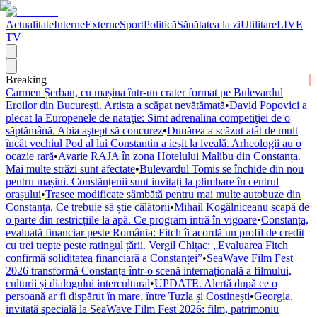
Actualitate
Interne
Externe
Sport
Politică
Sănătatea la zi
Utilitare
LIVE
TV
Breaking
Carmen Șerban, cu mașina într-un crater format pe Bulevardul
Eroilor din București. Artista a scăpat nevătămată
•
David Popovici a
plecat la Europenele de nataţie: Simt adrenalina competiţiei de o
săptămână. Abia aştept să concurez
•
Dunărea a scăzut atât de mult
încât vechiul Pod al lui Constantin a ieșit la iveală. Arheologii au o
ocazie rară
•
Avarie RAJA în zona Hotelului Malibu din Constanța.
Mai multe străzi sunt afectate
•
Bulevardul Tomis se închide din nou
pentru mașini. Constănțenii sunt invitați la plimbare în centrul
orașului
•
Trasee modificate sâmbătă pentru mai multe autobuze din
Constanța. Ce trebuie să știe călătorii
•
Mihail Kogălniceanu scapă de
o parte din restricțiile la apă. Ce program intră în vigoare
•
Constanța,
evaluată financiar peste România: Fitch îi acordă un profil de credit
cu trei trepte peste ratingul țării. Vergil Chițac: „Evaluarea Fitch
confirmă soliditatea financiară a Constanței”
•
SeaWave Film Fest
2026 transformă Constanța într-o scenă internațională a filmului,
culturii și dialogului intercultural
•
UPDATE. Alertă după ce o
persoană ar fi dispărut în mare, între Tuzla și Costinești
•
Georgia,
invitată specială la SeaWave Film Fest 2026: film, patrimoniu