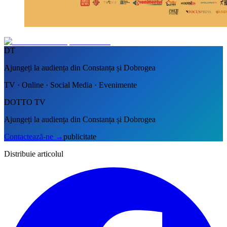
DT
Ajungeți la audiența din Constanța și Dobrogea
TV · Online · Social Media · Evenimente
DOTTO TV
Ajungeți la audiența din Constanța și Dobrogea
Contactează-ne
→
publicitate
Distribuie articolul