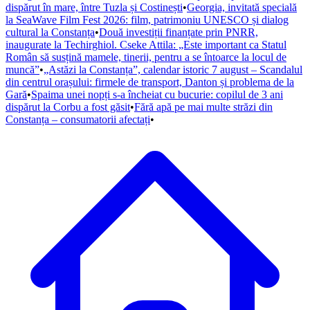
dispărut în mare, între Tuzla și Costinești
•
Georgia, invitată specială
la SeaWave Film Fest 2026: film, patrimoniu UNESCO și dialog
cultural la Constanța
•
Două investiții finanțate prin PNRR,
inaugurate la Techirghiol. Cseke Attila: „Este important ca Statul
Român să susțină mamele, tinerii, pentru a se întoarce la locul de
muncă”
•
„Astăzi la Constanța”, calendar istoric 7 august – Scandalul
din centrul orașului: firmele de transport, Danton și problema de la
Gară
•
Spaima unei nopți s-a încheiat cu bucurie: copilul de 3 ani
dispărut la Corbu a fost găsit
•
Fără apă pe mai multe străzi din
Constanța – consumatorii afectați
•