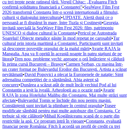
cu trei trepte peste ratingul țării. Vergil Chițac: „Evaluarea Fitch
confirmă soliditatea financiară a Constanței”
•
SeaWave Film Fest
2026 transformă Constanța într-o scenă internațională a filmului,
culturii și dialogului intercultural
•
UPDATE. Alertă după ce o
persoană ar fi dispărut în mare, între Tuzla și Costinești
•
Georgia,
invitată specială la SeaWave Film Fest 2026: film, patrimoniu
UNESCO și dialog cultural la Constanța
•
Pericol pe Autostrada
Soarelui! Obiecte metalice găsite în mod repetat pe carosabil
•
Tur
cultural prin istoria maritimă a Constanței. Participanții sunt invitați
să descopere poveștile orașului de la malul mării
•
Avarie RAJA la
Mangalia. Apa va fi oprită în această noapte în patru stațiuni de pe
litoral
•
Tren nou, probleme vechi: aproape o oră întârziere și căldură
în prima cursă București – Brașov
•
Carmen Șerban, cu mașina într-
un crater format pe Bulevardul Eroilor din București. Artista a scăpat
nevătămată
•
David Popovici a plecat la Europenele de nataţie: Simt
adrenalina competiţiei de o săptămână. Abia aştept să
concurez
•
Dunărea a scăzut atât de mult încât vechiul Pod al lui
Constantin a ieșit la iveală. Arheologii au o ocazie rară
•
Avarie
RAJA în zona Hotelului Malibu din Constanța. Mai multe străzi sunt
afectate
•
Bulevardul Tomis se închide din nou pentru mașini.
Constănțenii sunt invitați la plimbare în centrul orașului
•
Trasee
modificate sâmbătă pentru mai multe autobuze din Constanța. Ce
trebuie să știe călătorii
•
Mihail Kogălniceanu scapă de o parte din
restricțiile la apă. Ce program intră în vigoare
•
Constanța, evaluată
financiar peste România: Fitch îi acordă un profil de credit cu trei