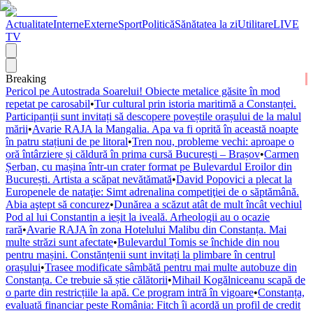
Actualitate
Interne
Externe
Sport
Politică
Sănătatea la zi
Utilitare
LIVE
TV
Breaking
Pericol pe Autostrada Soarelui! Obiecte metalice găsite în mod
repetat pe carosabil
•
Tur cultural prin istoria maritimă a Constanței.
Participanții sunt invitați să descopere poveștile orașului de la malul
mării
•
Avarie RAJA la Mangalia. Apa va fi oprită în această noapte
în patru stațiuni de pe litoral
•
Tren nou, probleme vechi: aproape o
oră întârziere și căldură în prima cursă București – Brașov
•
Carmen
Șerban, cu mașina într-un crater format pe Bulevardul Eroilor din
București. Artista a scăpat nevătămată
•
David Popovici a plecat la
Europenele de nataţie: Simt adrenalina competiţiei de o săptămână.
Abia aştept să concurez
•
Dunărea a scăzut atât de mult încât vechiul
Pod al lui Constantin a ieșit la iveală. Arheologii au o ocazie
rară
•
Avarie RAJA în zona Hotelului Malibu din Constanța. Mai
multe străzi sunt afectate
•
Bulevardul Tomis se închide din nou
pentru mașini. Constănțenii sunt invitați la plimbare în centrul
orașului
•
Trasee modificate sâmbătă pentru mai multe autobuze din
Constanța. Ce trebuie să știe călătorii
•
Mihail Kogălniceanu scapă de
o parte din restricțiile la apă. Ce program intră în vigoare
•
Constanța,
evaluată financiar peste România: Fitch îi acordă un profil de credit