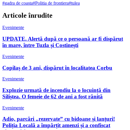
#
gadra de coasta
#
Politia de frontiera
#
tulea
Articole înrudite
Evenimente
UPDATE. Alertă după ce o persoană ar fi dispărut
în mare, între Tuzla și Costinești
Evenimente
Copilaș de 3 ani, dispărut în localitatea Corbu
Evenimente
Explozie urmată de incendiu la o locuință din
Siliștea. O femeie de 62 de ani a fost rănită
Evenimente
Adio, parcări „rezervate” cu bidoane și lanțuri!
Poliția Locală a împărțit amenzi și a confiscat