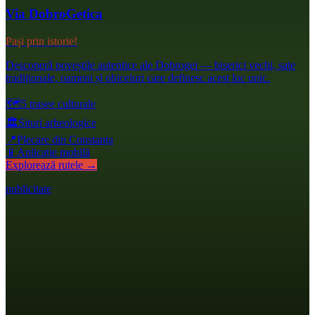
Via DobroGetica
Pași prin istorie!
Descoperă poveștile autentice ale Dobrogei — biserici vechi, sate
tradiționale, oameni și obiceiuri care definesc acest loc unic.
🗺️
5 trasee culturale
🏛️
Situri arheologice
📍
Plecare din Constanța
📱
Aplicație mobilă
Explorează rutele →
publicitate