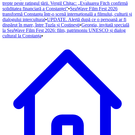
trepte peste ratingul țării. Vergil Chițac: „Evaluarea Fitch confirmă
soliditatea financiară a Constanței”
•
SeaWave Film Fest 2026
transformă Constanța într-o scenă internațională a filmului, culturii și
dialogului intercultural
•
UPDATE. Alertă după ce o persoană ar fi
dispărut în mare, între Tuzla și Costinești
•
Georgia, invitată specială
la SeaWave Film Fest 2026: film, patrimoniu UNESCO și dialog
cultural la Constanța
•