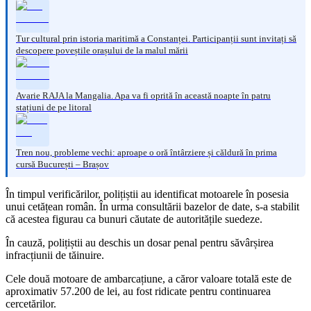
Tur cultural prin istoria maritimă a Constanței. Participanții sunt invitați să
descopere poveștile orașului de la malul mării
Avarie RAJA la Mangalia. Apa va fi oprită în această noapte în patru
stațiuni de pe litoral
Tren nou, probleme vechi: aproape o oră întârziere și căldură în prima
cursă București – Brașov
În timpul verificărilor, polițiștii au identificat motoarele în posesia
unui cetățean român. În urma consultării bazelor de date, s-a stabilit
că acestea figurau ca bunuri căutate de autoritățile suedeze.
În cauză, polițiștii au deschis un dosar penal pentru săvârșirea
infracțiunii de tăinuire.
Cele două motoare de ambarcațiune, a căror valoare totală este de
aproximativ 57.200 de lei, au fost ridicate pentru continuarea
cercetărilor.