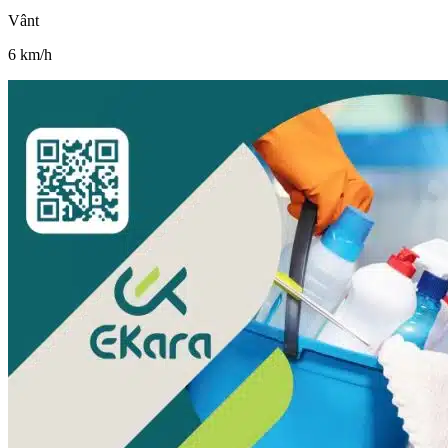
Vânt
6
km/h