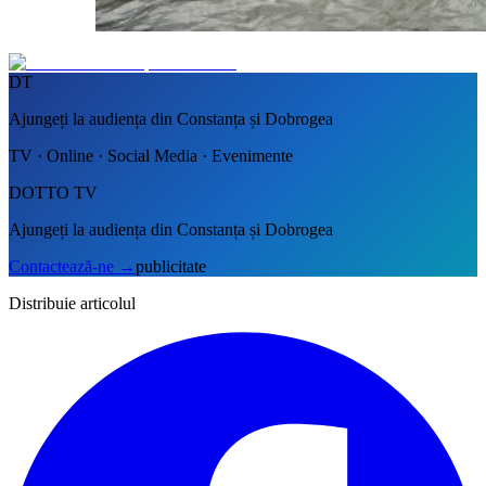
DT
Ajungeți la audiența din Constanța și Dobrogea
TV · Online · Social Media · Evenimente
DOTTO TV
Ajungeți la audiența din Constanța și Dobrogea
Contactează-ne
→
publicitate
Distribuie articolul