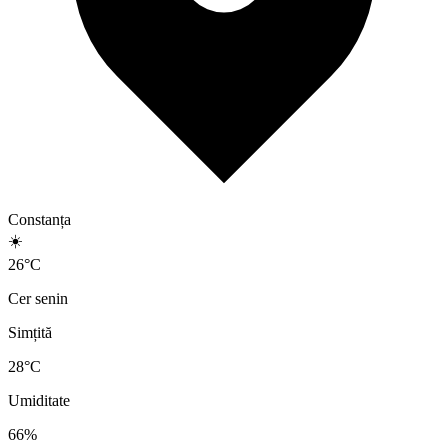
Constanța
☀️
26
°
C
Cer senin
Simțită
28
°C
Umiditate
66
%