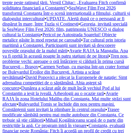
trepte peste ratingul țării. Vergil Chițac: „Evaluarea Fitch confirmă
soliditatea financiară a Constanței”
•
SeaWave Film Fest 2026
transformă Constanța într-o scenă internațională a filmului, culturii și
dialogului intercultural
•
UPDATE. Alertă după ce o persoană ar fi
dispărut în mare, între Tuzla și Costinești
•
Georgia, invitată specială
la SeaWave Film Fest 2026: film, patrimoniu UNESCO și dialog
cultural la Constanța
•
Pericol pe Autostrada Soarelui! Obiecte
metalice găsite în mod repetat pe carosabil
•
Tur cultural prin istoria
maritimă a Constanței. Participanții sunt invitați să descopere
poveștile orașului de la malul mării
•
Avarie RAJA la Mangalia. Apa
va fi oprită în această noapte în patru stațiuni de pe litoral
•
Tren nou,
probleme vechi: aproape o oră întârziere și căldură în prima cursă
București – Brașov
•
Carmen Șerban, cu mașina într-un crater format
pe Bulevardul Eroilor din București. Artista a scăpat
nevătămată
•
David Popovici a plecat la Europenele de nataţie: Simt
adrenalina competiţiei de o săptămână. Abia aştept să
concurez
•
Dunărea a scăzut atât de mult încât vechiul Pod al lui
Constantin a ieșit la iveală. Arheologii au o ocazie rară
•
Avarie
RAJA în zona Hotelului Malibu din Constanța. Mai multe străzi sunt
afectate
•
Bulevardul Tomis se închide din nou pentru mașini.
Constănțenii sunt invitați la plimbare în centrul orașului
•
Trasee
modificate sâmbătă pentru mai multe autobuze din Constanța. Ce
trebuie să știe călătorii
•
Mihail Kogălniceanu scapă de o parte din
restricțiile la apă. Ce program intră în vigoare
•
Constanța, evaluată
financiar peste România: Fitch îi acordă un profil de credit cu trei