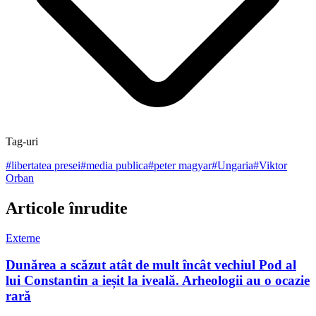
Tag-uri
#
libertatea presei
#
media publica
#
peter magyar
#
Ungaria
#
Viktor
Orban
Articole înrudite
Externe
Dunărea a scăzut atât de mult încât vechiul Pod al
lui Constantin a ieșit la iveală. Arheologii au o ocazie
rară