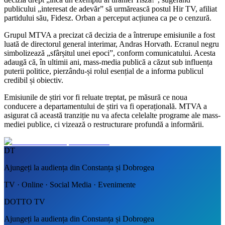
publicului „interesat de adevăr” să urmărească postul Hir TV, afiliat
partidului său, Fidesz. Orban a perceput acțiunea ca pe o cenzură.
Grupul MTVA a precizat că decizia de a întrerupe emisiunile a fost
luată de directorul general interimar, Andras Horvath. Ecranul negru
simbolizează „sfârșitul unei epoci”, conform comunicatului. Acesta
adaugă că, în ultimii ani, mass-media publică a căzut sub influența
puterii politice, pierzându-și rolul esențial de a informa publicul
credibil și obiectiv.
Emisiunile de știri vor fi reluate treptat, pe măsură ce noua
conducere a departamentului de știri va fi operațională. MTVA a
asigurat că această tranziție nu va afecta celelalte programe ale mass-
mediei publice, ci vizează o restructurare profundă a informării.
DT
Ajungeți la audiența din Constanța și Dobrogea
TV · Online · Social Media · Evenimente
DOTTO TV
Ajungeți la audiența din Constanța și Dobrogea