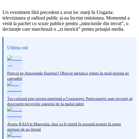
Un eveniment fără precedent a avut loc marți în Ungaria:
televiziunea și radioul public și-au încetat emisiunea. Momentul a
venit la pachet cu scuze publice pentru „minciunile din trecut”, o
declarație care marchează o „zi istorică” pentru peisajul media.
Ultima oră
Pericol pe Autostrada Soarelui! Obiecte metalice găsite în mod repetat pe
carosabil
Tur cultural prin istoria maritimă a Constanței. Participanții sunt invitați să
descopere poveștile orașului de la malul mării
Avarie RAJA la Mangalia. Apa va fi oprită în această noapte în patru
stațiuni de pe litoral