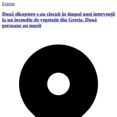
Externe
Două elicoptere s-au ciocnit în timpul unei intervenții
la un incendiu de vegetație din Grecia. Două
persoane au murit