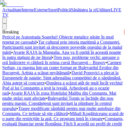
Actualitate
Interne
Externe
Sport
Politică
Sănătatea la zi
Utilitare
LIVE
TV
Breaking
Pericol pe Autostrada Soarelui! Obiecte metalice găsite în mod
repetat pe carosabil
•
Tur cultural prin istoria maritimă a Constanței.
Participanții sunt invitați să descopere poveștile orașului de la malul
mării
•
Avarie RAJA la Mangalia. Apa va fi oprită în această noapte
în patru stațiuni de pe litoral
•
Tren nou, probleme vechi: aproape o
oră întârziere și căldură în prima cursă București – Brașov
•
Carmen
Șerban, cu mașina într-un crater format pe Bulevardul Eroilor din
București. Artista a scăpat nevătămată
•
David Popovici a plecat la
Europenele de nataţie: Simt adrenalina competiţiei de o săptămână.
Abia aştept să concurez
•
Dunărea a scăzut atât de mult încât vechiul
Pod al lui Constantin a ieșit la iveală. Arheologii au o ocazie
rară
•
Avarie RAJA în zona Hotelului Malibu din Constanța. Mai
multe străzi sunt afectate
•
Bulevardul Tomis se închide din nou
pentru mașini. Constănțenii sunt invitați la plimbare în centrul
orașului
•
Trasee modificate sâmbătă pentru mai multe autobuze din
Constanța. Ce trebuie să știe călătorii
•
Mihail Kogălniceanu scapă de
o parte din restricțiile la apă. Ce program intră în vigoare
•
Constanța,
evaluată financiar peste România: Fitch îi acordă un profil de credit