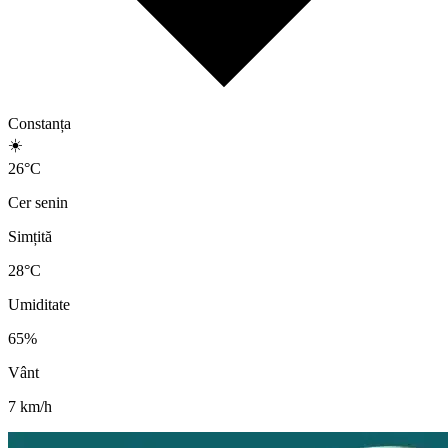
Constanța
☀️
26
°
C
Cer senin
Simțită
28
°C
Umiditate
65
%
Vânt
7
km/h