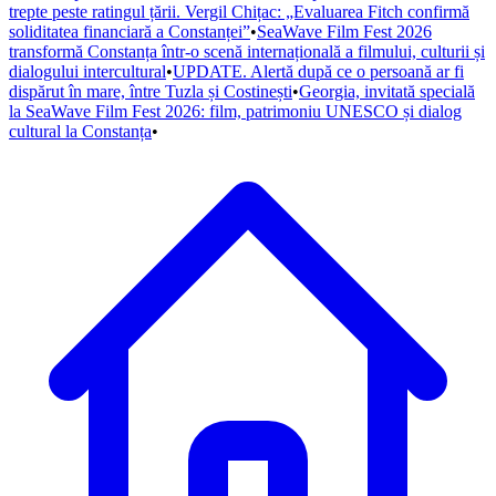
trepte peste ratingul țării. Vergil Chițac: „Evaluarea Fitch confirmă
soliditatea financiară a Constanței”
•
SeaWave Film Fest 2026
transformă Constanța într-o scenă internațională a filmului, culturii și
dialogului intercultural
•
UPDATE. Alertă după ce o persoană ar fi
dispărut în mare, între Tuzla și Costinești
•
Georgia, invitată specială
la SeaWave Film Fest 2026: film, patrimoniu UNESCO și dialog
cultural la Constanța
•