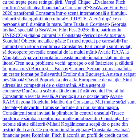
cu trei trepte peste ratingul țării. Vergil Chițac: „Evaluarea Fitch
confirmă soliditatea financiară a Constanței”
•
SeaWave Film Fest
2026 transformă Constanța într-o scenă internațională a filmului,
culturii și dialogului intercultural
•
UPDATE. Alertă după ce o
persoană ar fi dispărut în mare, între Tuzla și Costinești
•
Georgia,
invitată specială la SeaWave Film Fest 2026: film, patrimoniu
UNESCO și dialog cultural la Constanța
•
Pericol pe Autostrada
Soarelui! Obiecte metalice găsite în mod repetat pe carosabil
•
Tur
cultural prin istoria maritimă a Constanței. Participanții sunt invitați
să descopere poveștile orașului de la malul mării
•
Avarie RAJA la
Mangalia. Apa va fi oprită în această noapte în patru stațiuni de pe
litoral
•
Tren nou, probleme vechi: aproape o oră întârziere și căldură
în prima cursă București – Brașov
•
Carmen Șerban, cu mașina într-
un crater format pe Bulevardul Eroilor din București. Artista a scăpat
nevătămată
•
David Popovici a plecat la Europenele de nataţie: Simt
adrenalina competiţiei de o săptămână. Abia aştept să
concurez
•
Dunărea a scăzut atât de mult încât vechiul Pod al lui
Constantin a ieșit la iveală. Arheologii au o ocazie rară
•
Avarie
RAJA în zona Hotelului Malibu din Constanța. Mai multe străzi sunt
afectate
•
Bulevardul Tomis se închide din nou pentru mașini.
Constănțenii sunt invitați la plimbare în centrul orașului
•
Trasee
modificate sâmbătă pentru mai multe autobuze din Constanța. Ce
trebuie să știe călătorii
•
Mihail Kogălniceanu scapă de o parte din
restricțiile la apă. Ce program intră în vigoare
•
Constanța, evaluată
financiar peste România: Fitch îi acordă un profil de credit cu trei