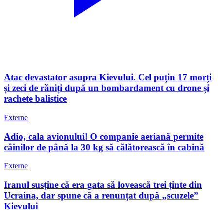
Atac devastator asupra Kievului. Cel puțin 17 morți
și zeci de răniți după un bombardament cu drone și
rachete balistice
Externe
Adio, cala avionului! O companie aeriană permite
câinilor de până la 30 kg să călătorească în cabină
Externe
Iranul susține că era gata să lovească trei ținte din
Ucraina, dar spune că a renunțat după „scuzele”
Kievului