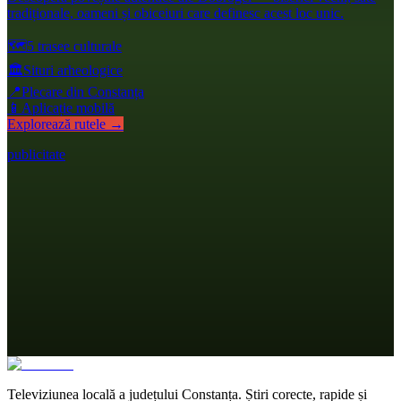
tradiționale, oameni și obiceiuri care definesc acest loc unic.
🗺️
5 trasee culturale
🏛️
Situri arheologice
📍
Plecare din Constanța
📱
Aplicație mobilă
Explorează rutele →
publicitate
Televiziunea locală a județului Constanța. Știri corecte, rapide și