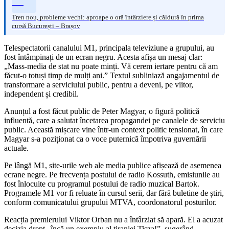
Tren nou, probleme vechi: aproape o oră întârziere și căldură în prima
cursă București – Brașov
Telespectatorii canalului M1, principala televiziune a grupului, au
fost întâmpinați de un ecran negru. Acesta afișa un mesaj clar:
„Mass-media de stat nu poate minți. Vă cerem iertare pentru că am
făcut-o totuși timp de mulți ani.” Textul subliniază angajamentul de
transformare a serviciului public, pentru a deveni, pe viitor,
independent și credibil.
Anunțul a fost făcut public de Peter Magyar, o figură politică
influentă, care a salutat încetarea propagandei pe canalele de serviciu
public. Această mișcare vine într-un context politic tensionat, în care
Magyar s-a poziționat ca o voce puternică împotriva guvernării
actuale.
Pe lângă M1, site-urile web ale media publice afișează de asemenea
ecrane negre. Pe frecvența postului de radio Kossuth, emisiunile au
fost înlocuite cu programul postului de radio muzical Bartok.
Programele M1 vor fi reluate în cursul serii, dar fără buletine de știri,
conform comunicatului grupului MTVA, coordonatorul posturilor.
Reacția premierului Viktor Orban nu a întârziat să apară. El a acuzat
decizia drept „încă un exemplu al tiraniei Tisza!”, sugerând