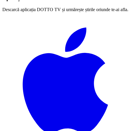
Descarcă aplicația DOTTO TV și urmărește știrile oriunde te-ai afla.