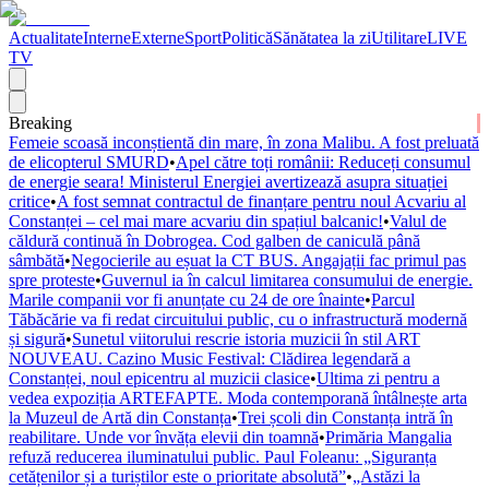
Actualitate
Interne
Externe
Sport
Politică
Sănătatea la zi
Utilitare
LIVE
TV
Breaking
Femeie scoasă inconștientă din mare, în zona Malibu. A fost preluată
de elicopterul SMURD
•
Apel către toți românii: Reduceți consumul
de energie seara! Ministerul Energiei avertizează asupra situației
critice
•
A fost semnat contractul de finanțare pentru noul Acvariu al
Constanței – cel mai mare acvariu din spațiul balcanic!
•
Valul de
căldură continuă în Dobrogea. Cod galben de caniculă până
sâmbătă
•
Negocierile au eșuat la CT BUS. Angajații fac primul pas
spre proteste
•
Guvernul ia în calcul limitarea consumului de energie.
Marile companii vor fi anunțate cu 24 de ore înainte
•
Parcul
Tăbăcărie va fi redat circuitului public, cu o infrastructură modernă
și sigură
•
Sunetul viitorului rescrie istoria muzicii în stil ART
NOUVEAU. Cazino Music Festival: Clădirea legendară a
Constanței, noul epicentru al muzicii clasice
•
Ultima zi pentru a
vedea expoziția ARTEFAPTE. Moda contemporană întâlnește arta
la Muzeul de Artă din Constanța
•
Trei școli din Constanța intră în
reabilitare. Unde vor învăța elevii din toamnă
•
Primăria Mangalia
refuză reducerea iluminatului public. Paul Foleanu: „Siguranța
cetățenilor și a turiștilor este o prioritate absolută”
•
„Astăzi la