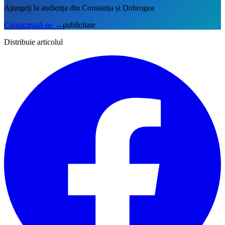
Ajungeți la audiența din Constanța și Dobrogea
Contactează-ne
→
publicitate
Distribuie articolul