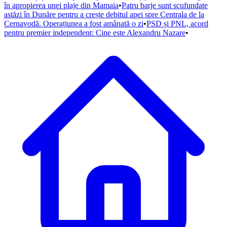
în apropierea unei plaje din Mamaia
•
Patru barje sunt scufundate
astăzi în Dunăre pentru a crește debitul apei spre Centrala de la
Cernavodă. Operațiunea a fost amânată o zi
•
PSD și PNL, acord
pentru premier independent: Cine este Alexandru Nazare
•