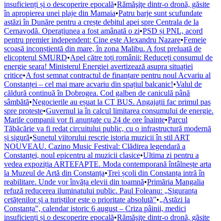
insuficienți și o descoperire epocală
•
Rămăşiţe dintr-o dronă, găsite
în apropierea unei plaje din Mamaia
•
Patru barje sunt scufundate
astăzi în Dunăre pentru a crește debitul apei spre Centrala de la
Cernavodă. Operațiunea a fost amânată o zi
•
PSD și PNL, acord
pentru premier independent: Cine este Alexandru Nazare
•
Femeie
scoasă inconștientă din mare, în zona Malibu. A fost preluată de
elicopterul SMURD
•
Apel către toți românii: Reduceți consumul de
energie seara! Ministerul Energiei avertizează asupra situației
critice
•
A fost semnat contractul de finanțare pentru noul Acvariu al
Constanței – cel mai mare acvariu din spațiul balcanic!
•
Valul de
căldură continuă în Dobrogea. Cod galben de caniculă până
sâmbătă
•
Negocierile au eșuat la CT BUS. Angajații fac primul pas
spre proteste
•
Guvernul ia în calcul limitarea consumului de energie.
Marile companii vor fi anunțate cu 24 de ore înainte
•
Parcul
Tăbăcărie va fi redat circuitului public, cu o infrastructură modernă
și sigură
•
Sunetul viitorului rescrie istoria muzicii în stil ART
NOUVEAU. Cazino Music Festival: Clădirea legendară a
Constanței, noul epicentru al muzicii clasice
•
Ultima zi pentru a
vedea expoziția ARTEFAPTE. Moda contemporană întâlnește arta
la Muzeul de Artă din Constanța
•
Trei școli din Constanța intră în
reabilitare. Unde vor învăța elevii din toamnă
•
Primăria Mangalia
refuză reducerea iluminatului public. Paul Foleanu: „Siguranța
cetățenilor și a turiștilor este o prioritate absolută”
•
„Astăzi la
Constanța”, calendar istoric 6 august – Criza pâinii, medici
insuficienți și o descoperire epocală
•
Rămăşiţe dintr-o dronă, găsite