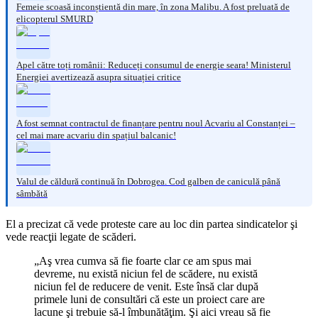
Femeie scoasă inconștientă din mare, în zona Malibu. A fost preluată de
elicopterul SMURD
Apel către toți românii: Reduceți consumul de energie seara! Ministerul
Energiei avertizează asupra situației critice
A fost semnat contractul de finanțare pentru noul Acvariu al Constanței –
cel mai mare acvariu din spațiul balcanic!
Valul de căldură continuă în Dobrogea. Cod galben de caniculă până
sâmbătă
El a precizat că vede proteste care au loc din partea sindicatelor şi
vede reacţii legate de scăderi.
„Aş vrea cumva să fie foarte clar ce am spus mai
devreme, nu există niciun fel de scădere, nu există
niciun fel de reducere de venit. Este însă clar după
primele luni de consultări că este un proiect care are
lacune şi trebuie să-l îmbunătăţim. Şi aici vreau să fie