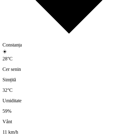
Constanța
☀️
28
°
C
Cer senin
Simțită
32
°C
Umiditate
59
%
Vânt
11
km/h