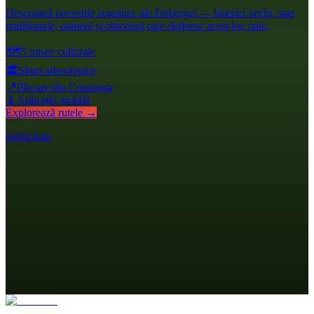
Descoperă poveștile autentice ale Dobrogei — biserici vechi, sate
tradiționale, oameni și obiceiuri care definesc acest loc unic.
🗺️
5 trasee culturale
🏛️
Situri arheologice
📍
Plecare din Constanța
📱
Aplicație mobilă
Explorează rutele →
publicitate