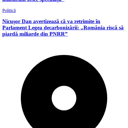
Politică
Nicușor Dan avertizează că va retrimite în
Parlament Legea decarbonizării: „România riscă să
piardă miliarde din PNRR”