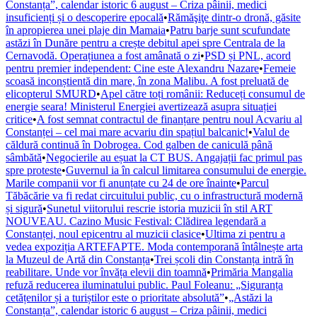
Constanța”, calendar istoric 6 august – Criza pâinii, medici
insuficienți și o descoperire epocală
•
Rămăşiţe dintr-o dronă, găsite
în apropierea unei plaje din Mamaia
•
Patru barje sunt scufundate
astăzi în Dunăre pentru a crește debitul apei spre Centrala de la
Cernavodă. Operațiunea a fost amânată o zi
•
PSD și PNL, acord
pentru premier independent: Cine este Alexandru Nazare
•
Femeie
scoasă inconștientă din mare, în zona Malibu. A fost preluată de
elicopterul SMURD
•
Apel către toți românii: Reduceți consumul de
energie seara! Ministerul Energiei avertizează asupra situației
critice
•
A fost semnat contractul de finanțare pentru noul Acvariu al
Constanței – cel mai mare acvariu din spațiul balcanic!
•
Valul de
căldură continuă în Dobrogea. Cod galben de caniculă până
sâmbătă
•
Negocierile au eșuat la CT BUS. Angajații fac primul pas
spre proteste
•
Guvernul ia în calcul limitarea consumului de energie.
Marile companii vor fi anunțate cu 24 de ore înainte
•
Parcul
Tăbăcărie va fi redat circuitului public, cu o infrastructură modernă
și sigură
•
Sunetul viitorului rescrie istoria muzicii în stil ART
NOUVEAU. Cazino Music Festival: Clădirea legendară a
Constanței, noul epicentru al muzicii clasice
•
Ultima zi pentru a
vedea expoziția ARTEFAPTE. Moda contemporană întâlnește arta
la Muzeul de Artă din Constanța
•
Trei școli din Constanța intră în
reabilitare. Unde vor învăța elevii din toamnă
•
Primăria Mangalia
refuză reducerea iluminatului public. Paul Foleanu: „Siguranța
cetățenilor și a turiștilor este o prioritate absolută”
•
„Astăzi la
Constanța”, calendar istoric 6 august – Criza pâinii, medici