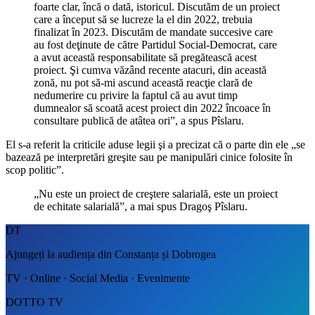
foarte clar, încă o dată, istoricul. Discutăm de un proiect
care a început să se lucreze la el din 2022, trebuia
finalizat în 2023. Discutăm de mandate succesive care
au fost deţinute de către Partidul Social-Democrat, care
a avut această responsabilitate să pregătească acest
proiect. Şi cumva văzând recente atacuri, din această
zonă, nu pot să-mi ascund această reacţie clară de
nedumerire cu privire la faptul că au avut timp
dumnealor să scoată acest proiect din 2022 încoace în
consultare publică de atâtea ori”, a spus Pîslaru.
El s-a referit la criticile aduse legii şi a precizat că o parte din ele „se
bazează pe interpretări greşite sau pe manipulări cinice folosite în
scop politic”.
„Nu este un proiect de creştere salarială, este un proiect
de echitate salarială”, a mai spus Dragoş Pîslaru.
DT
Ajungeți la audiența din Constanța și Dobrogea
TV · Online · Social Media · Evenimente
DOTTO TV