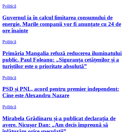
Politică
Guvernul ia în calcul limitarea consumului de
energie. Marile companii vor fi anunțate cu 24 de
ore înainte
Politică
Primăria Mangalia refuză reducerea iluminatului
public. Paul Foleanu: „Siguranța cetățenilor și a
turiștilor este o prioritate absolută”
Politică
PSD și PNL, acord pentru premier independent:
Cine este Alexandru Nazare
Politică
Mirabela Grădinaru și-a publicat declarația de
avere. Nicușor Dan: „Am decis împreună să
înlăturăm orice speculații”