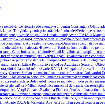
V
a negativă. Ce riscuri vede agenția
•
Aur pentru Constanța la Olimpiada 
, la pas. Tur ghidat gratuit prin străzilele Peninsulei
•
Pericol pe Autostra
să descopere poveștile orașului de la malul mării
•
Avarie RAJA la Mangalia. 
să București – Brașov
•
Carmen Șerban, cu mașina într-un crater format pe
ei de o săptămână. Abia aştept să concurez
•
Dunărea a scăzut atât de mult 
multe străzi sunt afectate
•
Bulevardul Tomis se închide din nou pentru m
anța. Ce trebuie să știe călătorii
•
Mihail Kogălniceanu scapă de o parte 
trei trepte peste ratingul țării. Vergil Chițac: „Evaluarea Fitch confirmă
genția
•
Aur pentru Constanța la Olimpiada Internațională de Inteligență A
 gratuit prin străzilele Peninsulei
•
Pericol pe Autostrada Soarelui! Obiect
e orașului de la malul mării
•
Avarie RAJA la Mangalia. Apa va fi oprită în 
Brașov
•
Carmen Șerban, cu mașina într-un crater format pe Bulevardul Ero
ămână. Abia aştept să concurez
•
Dunărea a scăzut atât de mult încât vechi
trăzi sunt afectate
•
Bulevardul Tomis se închide din nou pentru mașini. 
 să știe călătorii
•
Mihail Kogălniceanu scapă de o parte din restricțiile
atingul țării. Vergil Chițac: „Evaluarea Fitch confirmă soliditatea financ
stanța la Olimpiada Internațională de Inteligență Artificială. Mircistu
i
•
Pericol pe Autostrada Soarelui! Obiecte metalice găsite în mod repetat
ării
•
Avarie RAJA la Mangalia. Apa va fi oprită în această noapte în patru