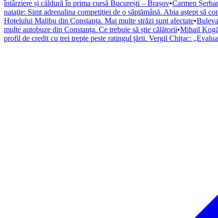
întârziere și căldură în prima cursă București – Brașov
•
Carmen Șerban,
nataţie: Simt adrenalina competiţiei de o săptămână. Abia aştept să co
Hotelului Malibu din Constanța. Mai multe străzi sunt afectate
•
Bulevar
multe autobuze din Constanța. Ce trebuie să știe călătorii
•
Mihail Kogăl
profil de credit cu trei trepte peste ratingul țării. Vergil Chițac: „Eval