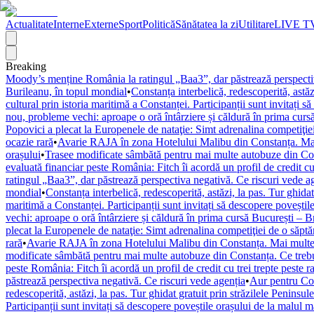
Actualitate
Interne
Externe
Sport
Politică
Sănătatea la zi
Utilitare
LIVE T
Breaking
Moody’s menține România la ratingul „Baa3”, dar păstrează perspectiv
Burileanu, în topul mondial
•
Constanța interbelică, redescoperită, astăzi
cultural prin istoria maritimă a Constanței. Participanții sunt invitați 
nou, probleme vechi: aproape o oră întârziere și căldură în prima cur
Popovici a plecat la Europenele de nataţie: Simt adrenalina competiţi
ocazie rară
•
Avarie RAJA în zona Hotelului Malibu din Constanța. Mai 
orașului
•
Trasee modificate sâmbătă pentru mai multe autobuze din Const
evaluată financiar peste România: Fitch îi acordă un profil de credit cu 
ratingul „Baa3”, dar păstrează perspectiva negativă. Ce riscuri vede a
mondial
•
Constanța interbelică, redescoperită, astăzi, la pas. Tur ghidat
maritimă a Constanței. Participanții sunt invitați să descopere poveștil
vechi: aproape o oră întârziere și căldură în prima cursă București – 
plecat la Europenele de nataţie: Simt adrenalina competiţiei de o săpt
rară
•
Avarie RAJA în zona Hotelului Malibu din Constanța. Mai multe s
modificate sâmbătă pentru mai multe autobuze din Constanța. Ce trebuie
peste România: Fitch îi acordă un profil de credit cu trei trepte peste r
păstrează perspectiva negativă. Ce riscuri vede agenția
•
Aur pentru Con
redescoperită, astăzi, la pas. Tur ghidat gratuit prin străzilele Peninsule
Participanții sunt invitați să descopere poveștile orașului de la malul m