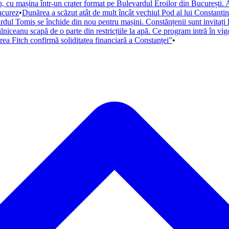
 cu mașina într-un crater format pe Bulevardul Eroilor din București. A
ncurez
•
Dunărea a scăzut atât de mult încât vechiul Pod al lui Constantin 
dul Tomis se închide din nou pentru mașini. Constănțenii sunt invitați l
niceanu scapă de o parte din restricțiile la apă. Ce program intră în vig
uarea Fitch confirmă soliditatea financiară a Constanței”
•