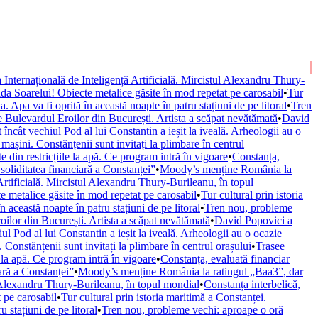
Internațională de Inteligență Artificială. Mircistul Alexandru Thury-
da Soarelui! Obiecte metalice găsite în mod repetat pe carosabil
•
Tur
Apa va fi oprită în această noapte în patru stațiuni de pe litoral
•
Tren
 Bulevardul Eroilor din București. Artista a scăpat nevătămată
•
David
încât vechiul Pod al lui Constantin a ieșit la iveală. Arheologii au o
așini. Constănțenii sunt invitați la plimbare în centrul
din restricțiile la apă. Ce program intră în vigoare
•
Constanța,
 soliditatea financiară a Constanței”
•
Moody’s menține România la
rtificială. Mircistul Alexandru Thury-Burileanu, în topul
e metalice găsite în mod repetat pe carosabil
•
Tur cultural prin istoria
această noapte în patru stațiuni de pe litoral
•
Tren nou, probleme
ilor din București. Artista a scăpat nevătămată
•
David Popovici a
ul Pod al lui Constantin a ieșit la iveală. Arheologii au o ocazie
Constănțenii sunt invitați la plimbare în centrul orașului
•
Trasee
 la apă. Ce program intră în vigoare
•
Constanța, evaluată financiar
iară a Constanței”
•
Moody’s menține România la ratingul „Baa3”, dar
l Alexandru Thury-Burileanu, în topul mondial
•
Constanța interbelică,
 pe carosabil
•
Tur cultural prin istoria maritimă a Constanței.
 stațiuni de pe litoral
•
Tren nou, probleme vechi: aproape o oră