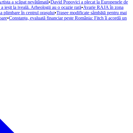
rtista a scăpat nevătămată
•
David Popovici a plecat la Europenele de
a ieșit la iveală. Arheologii au o ocazie rară
•
Avarie RAJA în zona
a plimbare în centrul orașului
•
Trasee modificate sâmbătă pentru mai
oare
•
Constanța, evaluată financiar peste România: Fitch îi acordă un