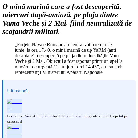
O mină marină care a fost descoperită,
miercuri după-amiază, pe plaja dintre
Vama Veche şi 2 Mai, fiind neutralizată de
scafandrii militari.
„Forţele Navale Române au neutralizat miercuri, 3
iunie, la ora 17.40, o mină marină de tip YaRM (anti-
desantare), descoperită pe plaja dintre localităţile Vama
Veche şi 2 Mai. Obiectul a fost raportat printr-un apel la
numărul de urgenţă 112 în jurul orei 14.45”, au transmis
reprezentanţii Ministerului Apărării Naţionale.
Ultima oră
Pericol pe Autostrada Soarelui! Obiecte metalice găsite în mod repetat pe
carosabil