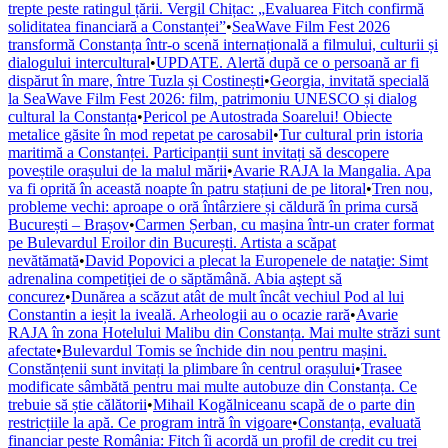
trepte peste ratingul țării. Vergil Chițac: „Evaluarea Fitch confirmă
soliditatea financiară a Constanței”
•
SeaWave Film Fest 2026
transformă Constanța într-o scenă internațională a filmului, culturii și
dialogului intercultural
•
UPDATE. Alertă după ce o persoană ar fi
dispărut în mare, între Tuzla și Costinești
•
Georgia, invitată specială
la SeaWave Film Fest 2026: film, patrimoniu UNESCO și dialog
cultural la Constanța
•
Pericol pe Autostrada Soarelui! Obiecte
metalice găsite în mod repetat pe carosabil
•
Tur cultural prin istoria
maritimă a Constanței. Participanții sunt invitați să descopere
poveștile orașului de la malul mării
•
Avarie RAJA la Mangalia. Apa
va fi oprită în această noapte în patru stațiuni de pe litoral
•
Tren nou,
probleme vechi: aproape o oră întârziere și căldură în prima cursă
București – Brașov
•
Carmen Șerban, cu mașina într-un crater format
pe Bulevardul Eroilor din București. Artista a scăpat
nevătămată
•
David Popovici a plecat la Europenele de nataţie: Simt
adrenalina competiţiei de o săptămână. Abia aştept să
concurez
•
Dunărea a scăzut atât de mult încât vechiul Pod al lui
Constantin a ieșit la iveală. Arheologii au o ocazie rară
•
Avarie
RAJA în zona Hotelului Malibu din Constanța. Mai multe străzi sunt
afectate
•
Bulevardul Tomis se închide din nou pentru mașini.
Constănțenii sunt invitați la plimbare în centrul orașului
•
Trasee
modificate sâmbătă pentru mai multe autobuze din Constanța. Ce
trebuie să știe călătorii
•
Mihail Kogălniceanu scapă de o parte din
restricțiile la apă. Ce program intră în vigoare
•
Constanța, evaluată
financiar peste România: Fitch îi acordă un profil de credit cu trei