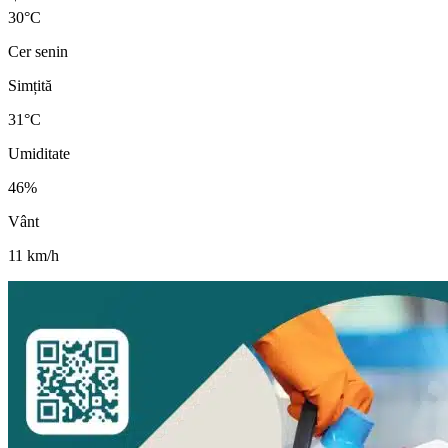
30
°
C
Cer senin
Simțită
31
°C
Umiditate
46
%
Vânt
11
km/h