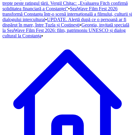
trepte peste ratingul țării. Vergil Chițac: „Evaluarea Fitch confirmă
soliditatea financiară a Constanței”
•
SeaWave Film Fest 2026
transformă Constanța într-o scenă internațională a filmului, culturii și
dialogului intercultural
•
UPDATE. Alertă după ce o persoană ar fi
dispărut în mare, între Tuzla și Costinești
•
Georgia, invitată specială
la SeaWave Film Fest 2026: film, patrimoniu UNESCO și dialog
cultural la Constanța
•