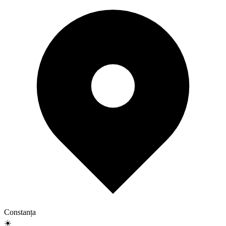
Constanța
☀️