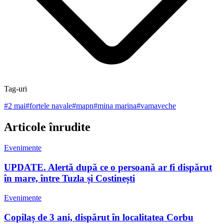
Tag-uri
#
2 mai
#
fortele navale
#
mapn
#
mina marina
#
vamaveche
Articole înrudite
Evenimente
UPDATE. Alertă după ce o persoană ar fi dispărut
în mare, între Tuzla și Costinești
Evenimente
Copilaș de 3 ani, dispărut în localitatea Corbu