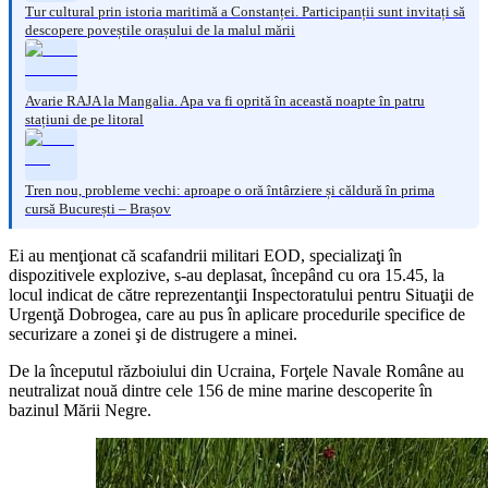
Tur cultural prin istoria maritimă a Constanței. Participanții sunt invitați să
descopere poveștile orașului de la malul mării
Avarie RAJA la Mangalia. Apa va fi oprită în această noapte în patru
stațiuni de pe litoral
Tren nou, probleme vechi: aproape o oră întârziere și căldură în prima
cursă București – Brașov
Ei au menţionat că scafandrii militari EOD, specializaţi în
dispozitivele explozive, s-au deplasat, începând cu ora 15.45, la
locul indicat de către reprezentanţii Inspectoratului pentru Situaţii de
Urgenţă Dobrogea, care au pus în aplicare procedurile specifice de
securizare a zonei şi de distrugere a minei.
De la începutul războiului din Ucraina, Forţele Navale Române au
neutralizat nouă dintre cele 156 de mine marine descoperite în
bazinul Mării Negre.