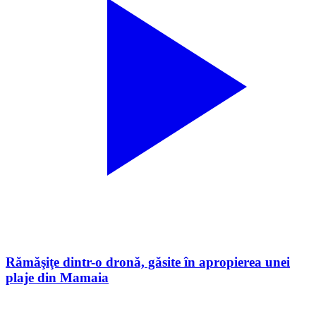
Rămăşiţe dintr-o dronă, găsite în apropierea unei
plaje din Mamaia