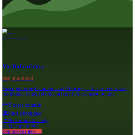
Via DobroGetica
Pași prin istorie!
Descoperă poveștile autentice ale Dobrogei — biserici vechi, sate
tradiționale, oameni și obiceiuri care definesc acest loc unic.
🗺️
5 trasee culturale
🏛️
Situri arheologice
📍
Plecare din Constanța
📱
Aplicație mobilă
Explorează rutele →