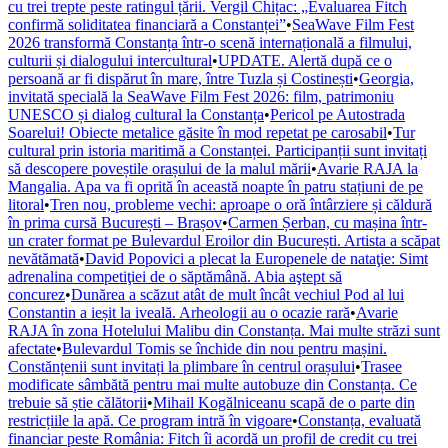
cu trei trepte peste ratingul țării. Vergil Chițac: „Evaluarea Fitch
confirmă soliditatea financiară a Constanței”
•
SeaWave Film Fest
2026 transformă Constanța într-o scenă internațională a filmului,
culturii și dialogului intercultural
•
UPDATE. Alertă după ce o
persoană ar fi dispărut în mare, între Tuzla și Costinești
•
Georgia,
invitată specială la SeaWave Film Fest 2026: film, patrimoniu
UNESCO și dialog cultural la Constanța
•
Pericol pe Autostrada
Soarelui! Obiecte metalice găsite în mod repetat pe carosabil
•
Tur
cultural prin istoria maritimă a Constanței. Participanții sunt invitați
să descopere poveștile orașului de la malul mării
•
Avarie RAJA la
Mangalia. Apa va fi oprită în această noapte în patru stațiuni de pe
litoral
•
Tren nou, probleme vechi: aproape o oră întârziere și căldură
în prima cursă București – Brașov
•
Carmen Șerban, cu mașina într-
un crater format pe Bulevardul Eroilor din București. Artista a scăpat
nevătămată
•
David Popovici a plecat la Europenele de nataţie: Simt
adrenalina competiţiei de o săptămână. Abia aştept să
concurez
•
Dunărea a scăzut atât de mult încât vechiul Pod al lui
Constantin a ieșit la iveală. Arheologii au o ocazie rară
•
Avarie
RAJA în zona Hotelului Malibu din Constanța. Mai multe străzi sunt
afectate
•
Bulevardul Tomis se închide din nou pentru mașini.
Constănțenii sunt invitați la plimbare în centrul orașului
•
Trasee
modificate sâmbătă pentru mai multe autobuze din Constanța. Ce
trebuie să știe călătorii
•
Mihail Kogălniceanu scapă de o parte din
restricțiile la apă. Ce program intră în vigoare
•
Constanța, evaluată
financiar peste România: Fitch îi acordă un profil de credit cu trei