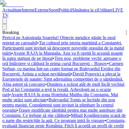
Actualitate
Interne
Externe
Sport
Politică
Sănătatea la zi
Utilitare
LIVE
TV
Breaking
Pericol pe Autostrada Soarelui! Obiecte metalice găsite în mod
repetat pe carosabil
•
Tur cultural prin istoria maritimă a Constanței.
Participanții sunt invitați să descopere poveștile orașului de la malul
mării
•
Avarie RAJA la Mangalia. Apa va fi oprită în această noapte
în patru stațiuni de pe litoral
•
Tren nou, probleme vechi: aproape o
oră întârziere și căldură în prima cursă București – Brașov
•
Carmen
Șerban, cu mașina într-un crater format pe Bulevardul Eroilor din
București. Artista a scăpat nevătămată
•
David Popovici a plecat la
Europenele de nataţie: Simt adrenalina competiţiei de o săptămână.
Abia aştept să concurez
•
Dunărea a scăzut atât de mult încât vechiul
Pod al lui Constantin a ieșit la iveală. Arheologii au o ocazie
rară
•
Avarie RAJA în zona Hotelului Malibu din Constanța. Mai
multe străzi sunt afectate
•
Bulevardul Tomis se închide din nou
pentru mașini. Constănțenii sunt invitați la plimbare în centrul
orașului
•
Trasee modificate sâmbătă pentru mai multe autobuze din
Constanța. Ce trebuie să știe călătorii
•
Mihail Kogălniceanu scapă de
o parte din restricțiile la apă. Ce program intră în vigoare
•
Constanța,
evaluată financiar peste România: Fitch îi acordă un profil de credit