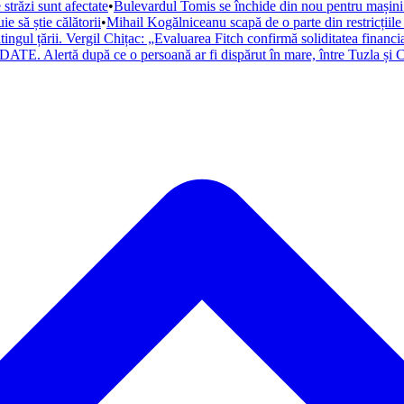
trăzi sunt afectate
•
Bulevardul Tomis se închide din nou pentru mașini. 
 să știe călătorii
•
Mihail Kogălniceanu scapă de o parte din restricțiile
atingul țării. Vergil Chițac: „Evaluarea Fitch confirmă soliditatea financ
ATE. Alertă după ce o persoană ar fi dispărut în mare, între Tuzla și C