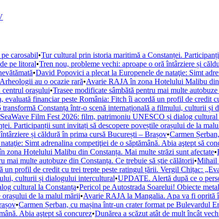
V
 pe carosabil
•
Tur cultural prin istoria maritimă a Constanței. Participanț
de pe litoral
•
Tren nou, probleme vechi: aproape o oră întârziere și căld
 nevătămată
•
David Popovici a plecat la Europenele de nataţie: Simt adre
. Arheologii au o ocazie rară
•
Avarie RAJA în zona Hotelului Malibu din C
 centrul orașului
•
Trasee modificate sâmbătă pentru mai multe autobuze di
, evaluată financiar peste România: Fitch îi acordă un profil de credit cu 
ansformă Constanța într-o scenă internațională a filmului, culturii și di
la SeaWave Film Fest 2026: film, patrimoniu UNESCO și dialog cultural
ței. Participanții sunt invitați să descopere poveștile orașului de la malu
ntârziere și căldură în prima cursă București – Brașov
•
Carmen Șerban, 
nataţie: Simt adrenalina competiţiei de o săptămână. Abia aştept să con
 zona Hotelului Malibu din Constanța. Mai multe străzi sunt afectate
•
u mai multe autobuze din Constanța. Ce trebuie să știe călătorii
•
Mihail 
un profil de credit cu trei trepte peste ratingul țării. Vergil Chițac: „E
i, culturii și dialogului intercultural
•
UPDATE. Alertă după ce o persoan
og cultural la Constanța
•
Pericol pe Autostrada Soarelui! Obiecte metal
e orașului de la malul mării
•
Avarie RAJA la Mangalia. Apa va fi oprită în 
Brașov
•
Carmen Șerban, cu mașina într-un crater format pe Bulevardul Ero
ămână. Abia aştept să concurez
•
Dunărea a scăzut atât de mult încât vechi