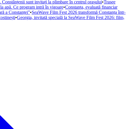
Constănțenii sunt invitați la plimbare în centrul orașului
•
Trasee
 la apă. Ce program intră în vigoare
•
Constanța, evaluată financiar
iară a Constanței”
•
SeaWave Film Fest 2026 transformă Constanța într-
ostinești
•
Georgia, invitată specială la SeaWave Film Fest 2026: film,