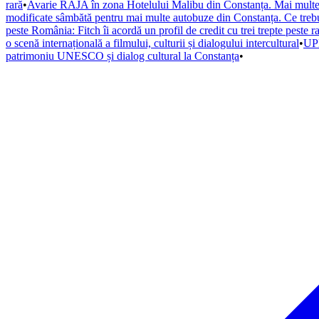
rară
•
Avarie RAJA în zona Hotelului Malibu din Constanța. Mai multe s
modificate sâmbătă pentru mai multe autobuze din Constanța. Ce trebuie
peste România: Fitch îi acordă un profil de credit cu trei trepte peste r
o scenă internațională a filmului, culturii și dialogului intercultural
•
UPD
patrimoniu UNESCO și dialog cultural la Constanța
•