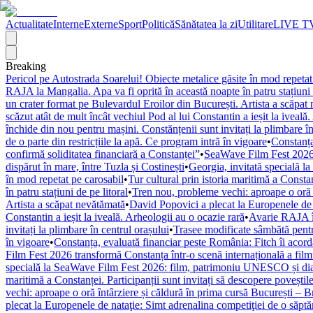
Actualitate
Interne
Externe
Sport
Politică
Sănătatea la zi
Utilitare
LIVE T
Breaking
Pericol pe Autostrada Soarelui! Obiecte metalice găsite în mod repetat
RAJA la Mangalia. Apa va fi oprită în această noapte în patru stațiuni 
un crater format pe Bulevardul Eroilor din București. Artista a scăpat
scăzut atât de mult încât vechiul Pod al lui Constantin a ieșit la iveală
închide din nou pentru mașini. Constănțenii sunt invitați la plimbare în
de o parte din restricțiile la apă. Ce program intră în vigoare
•
Constanța
confirmă soliditatea financiară a Constanței”
•
SeaWave Film Fest 2026 tr
dispărut în mare, între Tuzla și Costinești
•
Georgia, invitată specială 
în mod repetat pe carosabil
•
Tur cultural prin istoria maritimă a Constan
în patru stațiuni de pe litoral
•
Tren nou, probleme vechi: aproape o oră î
Artista a scăpat nevătămată
•
David Popovici a plecat la Europenele de 
Constantin a ieșit la iveală. Arheologii au o ocazie rară
•
Avarie RAJA în
invitați la plimbare în centrul orașului
•
Trasee modificate sâmbătă pentr
în vigoare
•
Constanța, evaluată financiar peste România: Fitch îi acordă 
Film Fest 2026 transformă Constanța într-o scenă internațională a filmulu
specială la SeaWave Film Fest 2026: film, patrimoniu UNESCO și dial
maritimă a Constanței. Participanții sunt invitați să descopere poveștil
vechi: aproape o oră întârziere și căldură în prima cursă București – 
plecat la Europenele de nataţie: Simt adrenalina competiţiei de o săpt