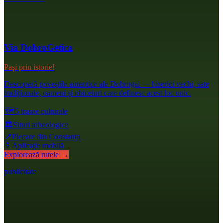
Via DobroGetica
Pași prin istorie!
Descoperă poveștile autentice ale Dobrogei — biserici vechi, sate
tradiționale, oameni și obiceiuri care definesc acest loc unic.
🗺️
5 trasee culturale
🏛️
Situri arheologice
📍
Plecare din Constanța
📱
Aplicație mobilă
Explorează rutele →
publicitate