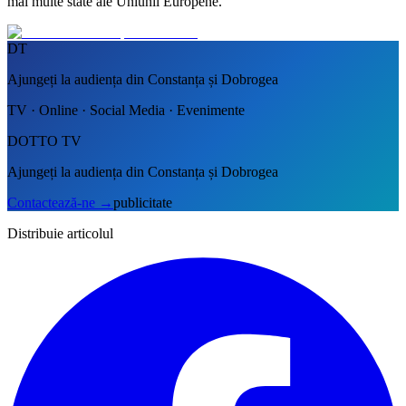
mai multe state ale Uniunii Europene.
DT
Ajungeți la audiența din Constanța și Dobrogea
TV · Online · Social Media · Evenimente
DOTTO TV
Ajungeți la audiența din Constanța și Dobrogea
Contactează-ne
→
publicitate
Distribuie articolul