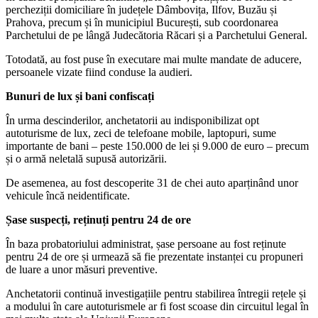
percheziții domiciliare în județele Dâmbovița, Ilfov, Buzău și
Prahova, precum și în municipiul București, sub coordonarea
Parchetului de pe lângă Judecătoria Răcari și a Parchetului General.
Totodată, au fost puse în executare mai multe mandate de aducere,
persoanele vizate fiind conduse la audieri.
Bunuri de lux și bani confiscați
În urma descinderilor, anchetatorii au indisponibilizat opt
autoturisme de lux, zeci de telefoane mobile, laptopuri, sume
importante de bani – peste 150.000 de lei și 9.000 de euro – precum
și o armă neletală supusă autorizării.
De asemenea, au fost descoperite 31 de chei auto aparținând unor
vehicule încă neidentificate.
Șase suspecți, reținuți pentru 24 de ore
În baza probatoriului administrat, șase persoane au fost reținute
pentru 24 de ore și urmează să fie prezentate instanței cu propuneri
de luare a unor măsuri preventive.
Anchetatorii continuă investigațiile pentru stabilirea întregii rețele și
a modului în care autoturismele ar fi fost scoase din circuitul legal în