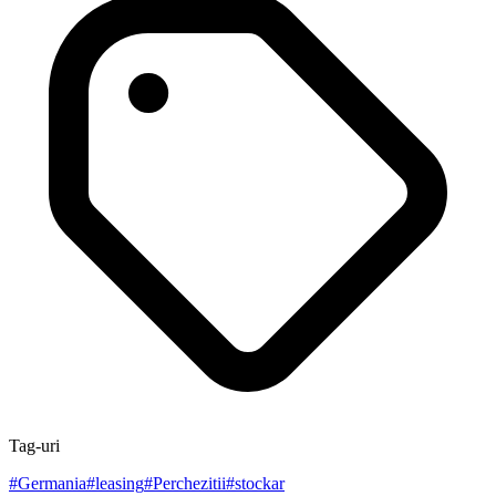
Tag-uri
#
Germania
#
leasing
#
Perchezitii
#
stockar