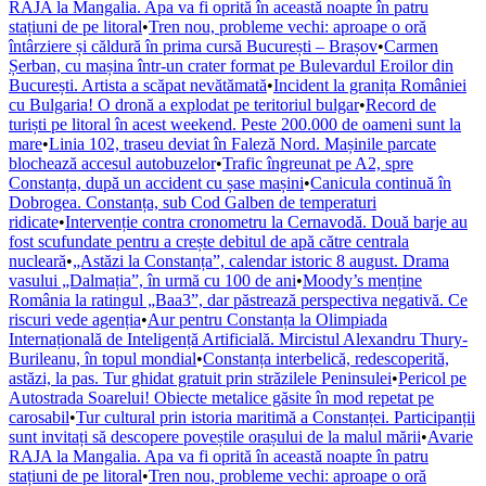
RAJA la Mangalia. Apa va fi oprită în această noapte în patru
stațiuni de pe litoral
•
Tren nou, probleme vechi: aproape o oră
întârziere și căldură în prima cursă București – Brașov
•
Carmen
Șerban, cu mașina într-un crater format pe Bulevardul Eroilor din
București. Artista a scăpat nevătămată
•
Incident la granița României
cu Bulgaria! O dronă a explodat pe teritoriul bulgar
•
Record de
turiști pe litoral în acest weekend. Peste 200.000 de oameni sunt la
mare
•
Linia 102, traseu deviat în Faleză Nord. Mașinile parcate
blochează accesul autobuzelor
•
Trafic îngreunat pe A2, spre
Constanța, după un accident cu șase mașini
•
Canicula continuă în
Dobrogea. Constanța, sub Cod Galben de temperaturi
ridicate
•
Intervenție contra cronometru la Cernavodă. Două barje au
fost scufundate pentru a crește debitul de apă către centrala
nucleară
•
„Astăzi la Constanța”, calendar istoric 8 august. Drama
vasului „Dalmația”, în urmă cu 100 de ani
•
Moody’s menține
România la ratingul „Baa3”, dar păstrează perspectiva negativă. Ce
riscuri vede agenția
•
Aur pentru Constanța la Olimpiada
Internațională de Inteligență Artificială. Mircistul Alexandru Thury-
Burileanu, în topul mondial
•
Constanța interbelică, redescoperită,
astăzi, la pas. Tur ghidat gratuit prin străzilele Peninsulei
•
Pericol pe
Autostrada Soarelui! Obiecte metalice găsite în mod repetat pe
carosabil
•
Tur cultural prin istoria maritimă a Constanței. Participanții
sunt invitați să descopere poveștile orașului de la malul mării
•
Avarie
RAJA la Mangalia. Apa va fi oprită în această noapte în patru
stațiuni de pe litoral
•
Tren nou, probleme vechi: aproape o oră