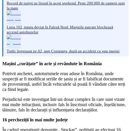
Record de turiști pe litoral în acest weekend. Peste 200.000 de oameni sunt
la mare
Linia 102, traseu deviat în Faleză Nord. Mașinile parcate blochează
accesul autobuzelor
Trafic îngreunat pe A2, spre Constanța, după un accident cu șase mașini
Mașini „curățate” în acte și revândute în România
Potrivit anchetei, autoturismele erau aduse în România, unde
suspecții ar fi modificat seriile de șasiu și ar fi falsificat documente
de proveniență, astfel încât vehiculele să poată fi vândute către terți
ca fiind legale.
Prejudiciul este investigat într-un dosar complex în care sunt vizate
mai multe infracțiuni, inclusiv fals în înscrisuri oficiale, înșelăciune,
tăinuire, fals în declarații și influențarea declarațiilor.
16 percheziții în mai multe județe
În cadrul operațiunii denumite „Stockar”, polițiștii au efectuat 16