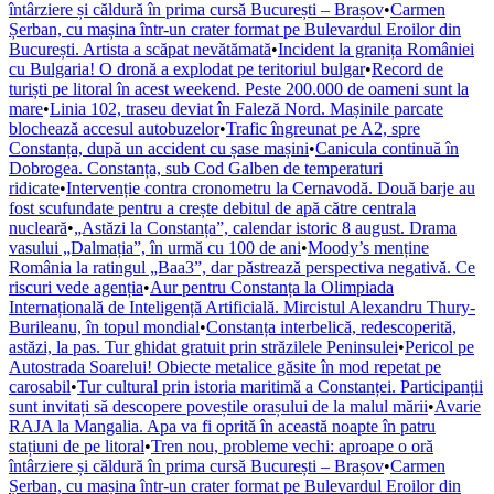
întârziere și căldură în prima cursă București – Brașov
•
Carmen
Șerban, cu mașina într-un crater format pe Bulevardul Eroilor din
București. Artista a scăpat nevătămată
•
Incident la granița României
cu Bulgaria! O dronă a explodat pe teritoriul bulgar
•
Record de
turiști pe litoral în acest weekend. Peste 200.000 de oameni sunt la
mare
•
Linia 102, traseu deviat în Faleză Nord. Mașinile parcate
blochează accesul autobuzelor
•
Trafic îngreunat pe A2, spre
Constanța, după un accident cu șase mașini
•
Canicula continuă în
Dobrogea. Constanța, sub Cod Galben de temperaturi
ridicate
•
Intervenție contra cronometru la Cernavodă. Două barje au
fost scufundate pentru a crește debitul de apă către centrala
nucleară
•
„Astăzi la Constanța”, calendar istoric 8 august. Drama
vasului „Dalmația”, în urmă cu 100 de ani
•
Moody’s menține
România la ratingul „Baa3”, dar păstrează perspectiva negativă. Ce
riscuri vede agenția
•
Aur pentru Constanța la Olimpiada
Internațională de Inteligență Artificială. Mircistul Alexandru Thury-
Burileanu, în topul mondial
•
Constanța interbelică, redescoperită,
astăzi, la pas. Tur ghidat gratuit prin străzilele Peninsulei
•
Pericol pe
Autostrada Soarelui! Obiecte metalice găsite în mod repetat pe
carosabil
•
Tur cultural prin istoria maritimă a Constanței. Participanții
sunt invitați să descopere poveștile orașului de la malul mării
•
Avarie
RAJA la Mangalia. Apa va fi oprită în această noapte în patru
stațiuni de pe litoral
•
Tren nou, probleme vechi: aproape o oră
întârziere și căldură în prima cursă București – Brașov
•
Carmen
Șerban, cu mașina într-un crater format pe Bulevardul Eroilor din