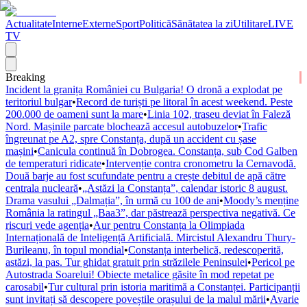
Actualitate
Interne
Externe
Sport
Politică
Sănătatea la zi
Utilitare
LIVE
TV
Breaking
Incident la granița României cu Bulgaria! O dronă a explodat pe
teritoriul bulgar
•
Record de turiști pe litoral în acest weekend. Peste
200.000 de oameni sunt la mare
•
Linia 102, traseu deviat în Faleză
Nord. Mașinile parcate blochează accesul autobuzelor
•
Trafic
îngreunat pe A2, spre Constanța, după un accident cu șase
mașini
•
Canicula continuă în Dobrogea. Constanța, sub Cod Galben
de temperaturi ridicate
•
Intervenție contra cronometru la Cernavodă.
Două barje au fost scufundate pentru a crește debitul de apă către
centrala nucleară
•
„Astăzi la Constanța”, calendar istoric 8 august.
Drama vasului „Dalmația”, în urmă cu 100 de ani
•
Moody’s menține
România la ratingul „Baa3”, dar păstrează perspectiva negativă. Ce
riscuri vede agenția
•
Aur pentru Constanța la Olimpiada
Internațională de Inteligență Artificială. Mircistul Alexandru Thury-
Burileanu, în topul mondial
•
Constanța interbelică, redescoperită,
astăzi, la pas. Tur ghidat gratuit prin străzilele Peninsulei
•
Pericol pe
Autostrada Soarelui! Obiecte metalice găsite în mod repetat pe
carosabil
•
Tur cultural prin istoria maritimă a Constanței. Participanții
sunt invitați să descopere poveștile orașului de la malul mării
•
Avarie