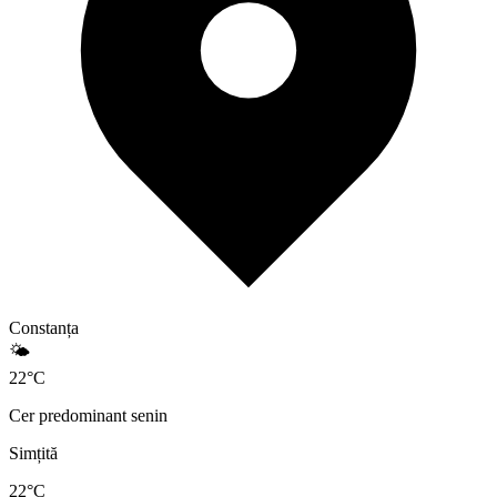
Constanța
🌤️
22
°
C
Cer predominant senin
Simțită
22
°C