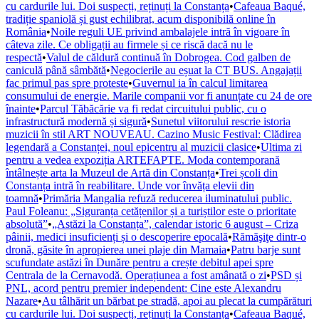
cu cardurile lui. Doi suspecți, reținuți la Constanța
•
Cafeaua Baqué,
tradiție spaniolă și gust echilibrat, acum disponibilă online în
România
•
Noile reguli UE privind ambalajele intră în vigoare în
câteva zile. Ce obligații au firmele și ce riscă dacă nu le
respectă
•
Valul de căldură continuă în Dobrogea. Cod galben de
caniculă până sâmbătă
•
Negocierile au eșuat la CT BUS. Angajații
fac primul pas spre proteste
•
Guvernul ia în calcul limitarea
consumului de energie. Marile companii vor fi anunțate cu 24 de ore
înainte
•
Parcul Tăbăcărie va fi redat circuitului public, cu o
infrastructură modernă și sigură
•
Sunetul viitorului rescrie istoria
muzicii în stil ART NOUVEAU. Cazino Music Festival: Clădirea
legendară a Constanței, noul epicentru al muzicii clasice
•
Ultima zi
pentru a vedea expoziția ARTEFAPTE. Moda contemporană
întâlnește arta la Muzeul de Artă din Constanța
•
Trei școli din
Constanța intră în reabilitare. Unde vor învăța elevii din
toamnă
•
Primăria Mangalia refuză reducerea iluminatului public.
Paul Foleanu: „Siguranța cetățenilor și a turiștilor este o prioritate
absolută”
•
„Astăzi la Constanța”, calendar istoric 6 august – Criza
pâinii, medici insuficienți și o descoperire epocală
•
Rămăşiţe dintr-o
dronă, găsite în apropierea unei plaje din Mamaia
•
Patru barje sunt
scufundate astăzi în Dunăre pentru a crește debitul apei spre
Centrala de la Cernavodă. Operațiunea a fost amânată o zi
•
PSD și
PNL, acord pentru premier independent: Cine este Alexandru
Nazare
•
Au tâlhărit un bărbat pe stradă, apoi au plecat la cumpărături
cu cardurile lui. Doi suspecți, reținuți la Constanța
•
Cafeaua Baqué,