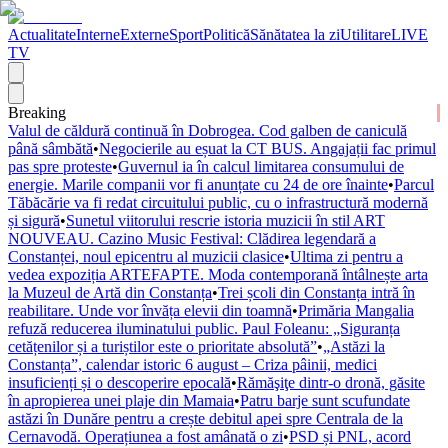
Actualitate
Interne
Externe
Sport
Politică
Sănătatea la zi
Utilitare
LIVE
TV
Breaking
Valul de căldură continuă în Dobrogea. Cod galben de caniculă
până sâmbătă
•
Negocierile au eșuat la CT BUS. Angajații fac primul
pas spre proteste
•
Guvernul ia în calcul limitarea consumului de
energie. Marile companii vor fi anunțate cu 24 de ore înainte
•
Parcul
Tăbăcărie va fi redat circuitului public, cu o infrastructură modernă
și sigură
•
Sunetul viitorului rescrie istoria muzicii în stil ART
NOUVEAU. Cazino Music Festival: Clădirea legendară a
Constanței, noul epicentru al muzicii clasice
•
Ultima zi pentru a
vedea expoziția ARTEFAPTE. Moda contemporană întâlnește arta
la Muzeul de Artă din Constanța
•
Trei școli din Constanța intră în
reabilitare. Unde vor învăța elevii din toamnă
•
Primăria Mangalia
refuză reducerea iluminatului public. Paul Foleanu: „Siguranța
cetățenilor și a turiștilor este o prioritate absolută”
•
„Astăzi la
Constanța”, calendar istoric 6 august – Criza pâinii, medici
insuficienți și o descoperire epocală
•
Rămăşiţe dintr-o dronă, găsite
în apropierea unei plaje din Mamaia
•
Patru barje sunt scufundate
astăzi în Dunăre pentru a crește debitul apei spre Centrala de la
Cernavodă. Operațiunea a fost amânată o zi
•
PSD și PNL, acord