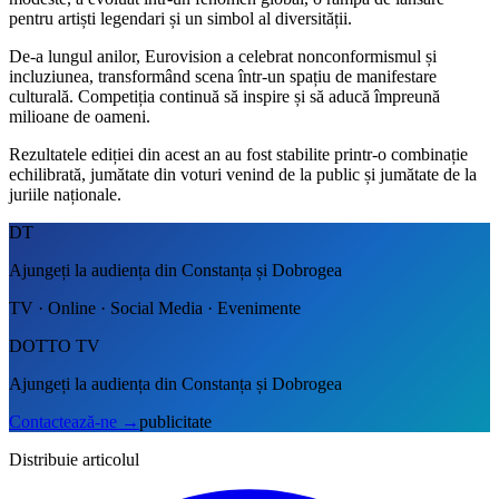
pentru artiști legendari și un simbol al diversității.
De-a lungul anilor, Eurovision a celebrat nonconformismul și
incluziunea, transformând scena într-un spațiu de manifestare
culturală. Competiția continuă să inspire și să aducă împreună
milioane de oameni.
Rezultatele ediției din acest an au fost stabilite printr-o combinație
echilibrată, jumătate din voturi venind de la public și jumătate de la
juriile naționale.
DT
Ajungeți la audiența din Constanța și Dobrogea
TV · Online · Social Media · Evenimente
DOTTO TV
Ajungeți la audiența din Constanța și Dobrogea
Contactează-ne
→
publicitate
Distribuie articolul