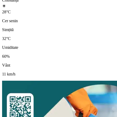
Constanța
☀️
28
°
C
Cer senin
Simțită
32
°C
Umiditate
60
%
Vânt
11
km/h