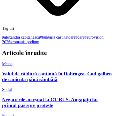
Tag-uri
#
alexandra capitanescu
#
bulgaria castigatoare
#
dara
#
eurovision
2026
#
romania podium
Articole înrudite
Meteo
Valul de căldură continuă în Dobrogea. Cod galben
de caniculă până sâmbătă
Social
Negocierile au eșuat la CT BUS. Angajații fac
primul pas spre proteste
Politică