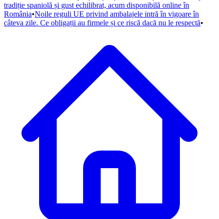
tradiție spaniolă și gust echilibrat, acum disponibilă online în
România
•
Noile reguli UE privind ambalajele intră în vigoare în
câteva zile. Ce obligații au firmele și ce riscă dacă nu le respectă
•