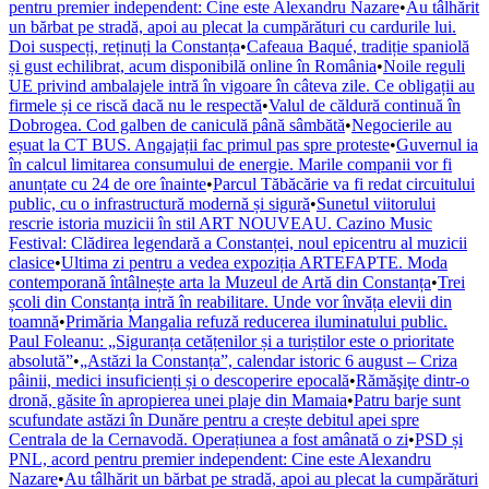
pentru premier independent: Cine este Alexandru Nazare
•
Au tâlhărit
un bărbat pe stradă, apoi au plecat la cumpărături cu cardurile lui.
Doi suspecți, reținuți la Constanța
•
Cafeaua Baqué, tradiție spaniolă
și gust echilibrat, acum disponibilă online în România
•
Noile reguli
UE privind ambalajele intră în vigoare în câteva zile. Ce obligații au
firmele și ce riscă dacă nu le respectă
•
Valul de căldură continuă în
Dobrogea. Cod galben de caniculă până sâmbătă
•
Negocierile au
eșuat la CT BUS. Angajații fac primul pas spre proteste
•
Guvernul ia
în calcul limitarea consumului de energie. Marile companii vor fi
anunțate cu 24 de ore înainte
•
Parcul Tăbăcărie va fi redat circuitului
public, cu o infrastructură modernă și sigură
•
Sunetul viitorului
rescrie istoria muzicii în stil ART NOUVEAU. Cazino Music
Festival: Clădirea legendară a Constanței, noul epicentru al muzicii
clasice
•
Ultima zi pentru a vedea expoziția ARTEFAPTE. Moda
contemporană întâlnește arta la Muzeul de Artă din Constanța
•
Trei
școli din Constanța intră în reabilitare. Unde vor învăța elevii din
toamnă
•
Primăria Mangalia refuză reducerea iluminatului public.
Paul Foleanu: „Siguranța cetățenilor și a turiștilor este o prioritate
absolută”
•
„Astăzi la Constanța”, calendar istoric 6 august – Criza
pâinii, medici insuficienți și o descoperire epocală
•
Rămăşiţe dintr-o
dronă, găsite în apropierea unei plaje din Mamaia
•
Patru barje sunt
scufundate astăzi în Dunăre pentru a crește debitul apei spre
Centrala de la Cernavodă. Operațiunea a fost amânată o zi
•
PSD și
PNL, acord pentru premier independent: Cine este Alexandru
Nazare
•
Au tâlhărit un bărbat pe stradă, apoi au plecat la cumpărături