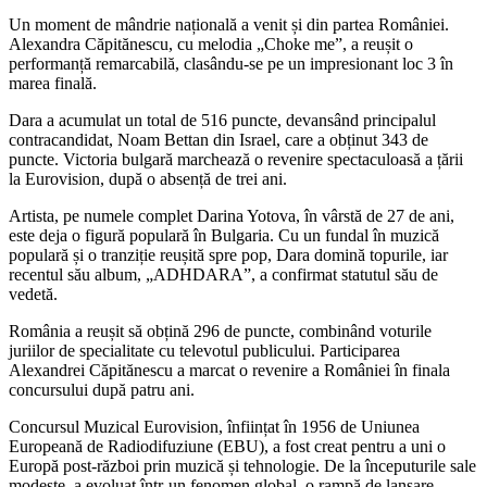
Un moment de mândrie națională a venit și din partea României.
Alexandra Căpitănescu, cu melodia „Choke me”, a reușit o
performanță remarcabilă, clasându-se pe un impresionant loc 3 în
marea finală.
Dara a acumulat un total de 516 puncte, devansând principalul
contracandidat, Noam Bettan din Israel, care a obținut 343 de
puncte. Victoria bulgară marchează o revenire spectaculoasă a țării
la Eurovision, după o absență de trei ani.
Artista, pe numele complet Darina Yotova, în vârstă de 27 de ani,
este deja o figură populară în Bulgaria. Cu un fundal în muzică
populară și o tranziție reușită spre pop, Dara domină topurile, iar
recentul său album, „ADHDARA”, a confirmat statutul său de
vedetă.
România a reușit să obțină 296 de puncte, combinând voturile
juriilor de specialitate cu televotul publicului. Participarea
Alexandrei Căpitănescu a marcat o revenire a României în finala
concursului după patru ani.
Concursul Muzical Eurovision, înființat în 1956 de Uniunea
Europeană de Radiodifuziune (EBU), a fost creat pentru a uni o
Europă post-război prin muzică și tehnologie. De la începuturile sale
modeste, a evoluat într-un fenomen global, o rampă de lansare