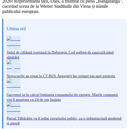
2026! Reprezentanta țării, Dara, a triumfat cu piesa „Bangaranga”,
cucerind scena de la Wiener Stadthalle din Viena și inimile
publicului european.
Ultima oră
Valul de căldură continuă în Dobrogea. Cod galben de caniculă până
sâmbătă
Negocierile au eșuat la CT BUS. Angajații fac primul pas spre proteste
Guvernul ia în calcul limitarea consumului de energie. Marile companii
vor fi anunțate cu 24 de ore înainte
Parcul Tăbăcărie va fi redat circuitului public, cu o infrastructură modernă
și sigură