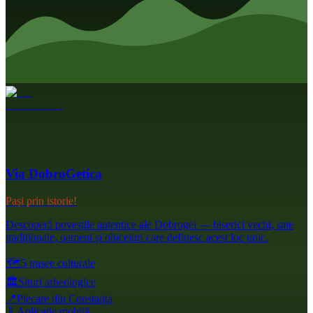
Via DobroGetica
Pași prin istorie!
Descoperă poveștile autentice ale Dobrogei — biserici vechi, sate
tradiționale, oameni și obiceiuri care definesc acest loc unic.
🗺️
5 trasee culturale
🏛️
Situri arheologice
📍
Plecare din Constanța
📱
Aplicație mobilă