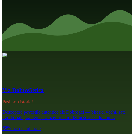
Via DobroGetica
Pași prin istorie!
Descoperă poveștile autentice ale Dobrogei — biserici vechi, sate
tradiționale, oameni și obiceiuri care definesc acest loc unic.
🗺️
5 trasee culturale