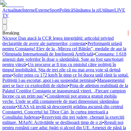
Actualitate
Interne
Externe
Sport
Politică
Sănătatea la zi
Utilitare
LIVE
TV
Breaking
Nicușor Dan atacă la CCR legea integrității: articolul privind
declarațiile de avere ale partenerilor, contestat
•
Performanță uriașă
pentru Constanța! Elev de la „Mircea cel Bătrân”, medalie de aur la
Olimpiada Internațională de Inteligență Artificială
•
Constanța: 1.618
amenzi date șoferilor în doar o săptămână. Sute au fost sancționați
pentru viteză
•
Un procuror ar fi tras cu pistolul către polițiști în
timpul imobilizării. Știa de trei zile că nu mai avea voie să dețină
arma
•
Șofer prins cu 172 km/h în timp ce își ducea tatăl rănit la spital.
Polițiștii l-au escortat, apoi i-au suspendat permisul
•
Managementul
apei se face cu explozibili de război
•
Pista de atletism reabilitată de la
Palatul Copiilor Constanța se inaugurează vineri. „Fiecare campion
începe cu un prim pas”
•
Constănțenii pot arunca gratuit mobila
veche. Unde se află containerele de mari dimensiuni săptămâna
aceasta
•
SEAS vă invită să descoperiți grădina ascunsă din centrul
Constanței. Concertul lui Tibor Cári, în curtea interioară a
Consiliului Județean
•
Rezerviştii din trei județe, chemaţi la exerciţii
militare. MApN: Activităţile se desfăşoară timp de o zi
•
Reguli noi
pentru românii care aduc țigări și alcool din UE. Amenzi de până la