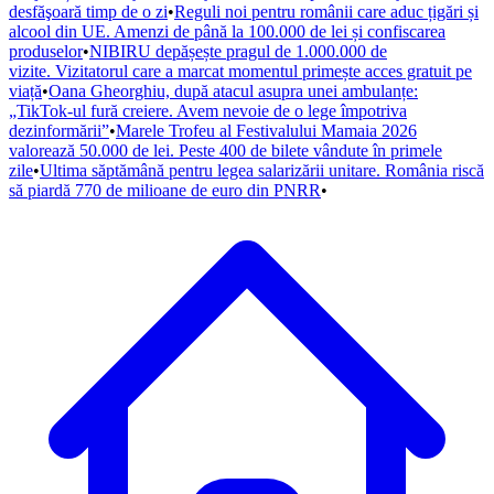
desfăşoară timp de o zi
•
Reguli noi pentru românii care aduc țigări și
alcool din UE. Amenzi de până la 100.000 de lei și confiscarea
produselor
•
NIBIRU depășește pragul de 1.000.000 de
vizite. Vizitatorul care a marcat momentul primește acces gratuit pe
viață
•
Oana Gheorghiu, după atacul asupra unei ambulanțe:
„TikTok-ul fură creiere. Avem nevoie de o lege împotriva
dezinformării”
•
Marele Trofeu al Festivalului Mamaia 2026
valorează 50.000 de lei. Peste 400 de bilete vândute în primele
zile
•
Ultima săptămână pentru legea salarizării unitare. România riscă
să piardă 770 de milioane de euro din PNRR
•