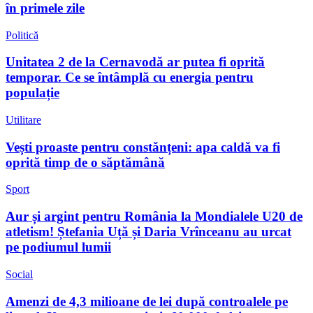
în primele zile
Politică
Unitatea 2 de la Cernavodă ar putea fi oprită
temporar. Ce se întâmplă cu energia pentru
populație
Utilitare
Vești proaste pentru constănțeni: apa caldă va fi
oprită timp de o săptămână
Sport
Aur și argint pentru România la Mondialele U20 de
atletism! Ștefania Uță și Daria Vrînceanu au urcat
pe podiumul lumii
Social
Amenzi de 4,3 milioane de lei după controalele pe