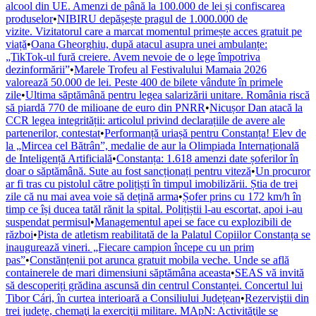
alcool din UE. Amenzi de până la 100.000 de lei și confiscarea
produselor
•
NIBIRU depășește pragul de 1.000.000 de
vizite. Vizitatorul care a marcat momentul primește acces gratuit pe
viață
•
Oana Gheorghiu, după atacul asupra unei ambulanțe:
„TikTok-ul fură creiere. Avem nevoie de o lege împotriva
dezinformării”
•
Marele Trofeu al Festivalului Mamaia 2026
valorează 50.000 de lei. Peste 400 de bilete vândute în primele
zile
•
Ultima săptămână pentru legea salarizării unitare. România riscă
să piardă 770 de milioane de euro din PNRR
•
Nicușor Dan atacă la
CCR legea integrității: articolul privind declarațiile de avere ale
partenerilor, contestat
•
Performanță uriașă pentru Constanța! Elev de
la „Mircea cel Bătrân”, medalie de aur la Olimpiada Internațională
de Inteligență Artificială
•
Constanța: 1.618 amenzi date șoferilor în
doar o săptămână. Sute au fost sancționați pentru viteză
•
Un procuror
ar fi tras cu pistolul către polițiști în timpul imobilizării. Știa de trei
zile că nu mai avea voie să dețină arma
•
Șofer prins cu 172 km/h în
timp ce își ducea tatăl rănit la spital. Polițiștii l-au escortat, apoi i-au
suspendat permisul
•
Managementul apei se face cu explozibili de
război
•
Pista de atletism reabilitată de la Palatul Copiilor Constanța se
inaugurează vineri. „Fiecare campion începe cu un prim
pas”
•
Constănțenii pot arunca gratuit mobila veche. Unde se află
containerele de mari dimensiuni săptămâna aceasta
•
SEAS vă invită
să descoperiți grădina ascunsă din centrul Constanței. Concertul lui
Tibor Cári, în curtea interioară a Consiliului Județean
•
Rezerviştii din
trei județe, chemaţi la exerciţii militare. MApN: Activităţile se