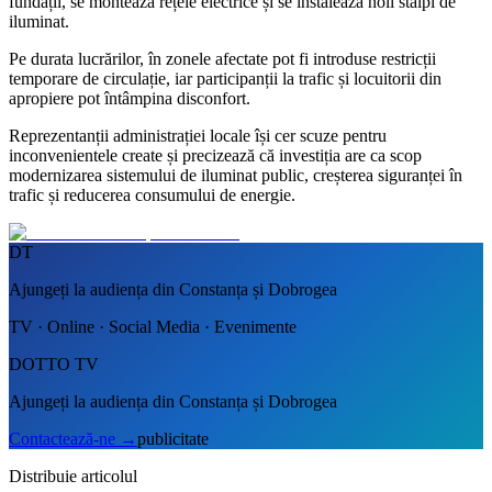
fundații, se montează rețele electrice și se instalează noii stâlpi de
iluminat.
Pe durata lucrărilor, în zonele afectate pot fi introduse restricții
temporare de circulație, iar participanții la trafic și locuitorii din
apropiere pot întâmpina disconfort.
Reprezentanții administrației locale își cer scuze pentru
inconvenientele create și precizează că investiția are ca scop
modernizarea sistemului de iluminat public, creșterea siguranței în
trafic și reducerea consumului de energie.
DT
Ajungeți la audiența din Constanța și Dobrogea
TV · Online · Social Media · Evenimente
DOTTO TV
Ajungeți la audiența din Constanța și Dobrogea
Contactează-ne
→
publicitate
Distribuie articolul