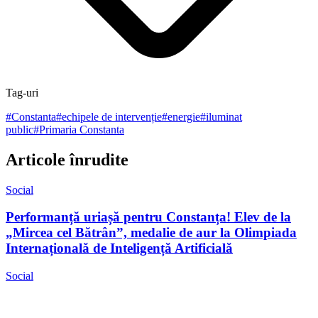
Tag-uri
#
Constanta
#
echipele de intervenție
#
energie
#
iluminat
public
#
Primaria Constanta
Articole înrudite
Social
Performanță uriașă pentru Constanța! Elev de la
„Mircea cel Bătrân”, medalie de aur la Olimpiada
Internațională de Inteligență Artificială
Social