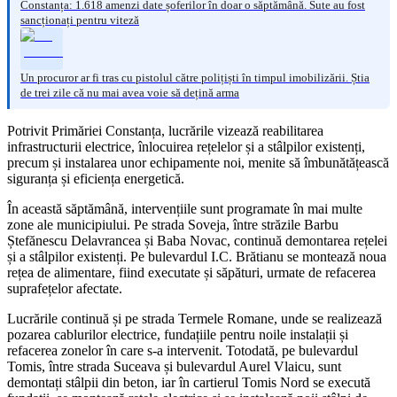
Constanța: 1.618 amenzi date șoferilor în doar o săptămână. Sute au fost
sancționați pentru viteză
Un procuror ar fi tras cu pistolul către polițiști în timpul imobilizării. Știa
de trei zile că nu mai avea voie să dețină arma
Potrivit Primăriei Constanța, lucrările vizează reabilitarea
infrastructurii electrice, înlocuirea rețelelor și a stâlpilor existenți,
precum și instalarea unor echipamente noi, menite să îmbunătățească
siguranța și eficiența energetică.
În această săptămână, intervențiile sunt programate în mai multe
zone ale municipiului. Pe strada Soveja, între străzile Barbu
Ștefănescu Delavrancea și Baba Novac, continuă demontarea rețelei
și a stâlpilor existenți. Pe bulevardul I.C. Brătianu se montează noua
rețea de alimentare, fiind executate și săpături, urmate de refacerea
suprafețelor afectate.
Lucrările continuă și pe strada Termele Romane, unde se realizează
pozarea cablurilor electrice, fundațiile pentru noile instalații și
refacerea zonelor în care s-a intervenit. Totodată, pe bulevardul
Tomis, între strada Suceava și bulevardul Aurel Vlaicu, sunt
demontați stâlpii din beton, iar în cartierul Tomis Nord se execută