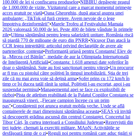
100.000 de lei și confiscarea produselor
•
NIBIRU depășește pragul
de 1.000.000 de vizite. Vizitatorul care a marcat momentul primește
acces gratuit pe viață
•
Oana Gheorghiu, după atacul asupra unei
ambulanțe: „TikTok-ul fură creiere. Avem nevoie de o lege
împotriva dezinformării”
•
Marele Trofeu al Festivalului Mamaia
2026 valorează 50.000 de lei. Peste 400 de bilete vândute în primele
zile
•
Ultima săptămână pentru legea salarizării unitare. România riscă
să piardă 770 de milioane de euro din PNRR
•
Nicușor Dan atacă la
CCR legea integrității: articolul privind declarațiile de avere ale
partenerilor, contestat
•
Performanță uriașă pentru Constanța! Elev de
la „Mircea cel Bătrân”, medalie de aur la Olimpiada Internațională
de Inteligență Artificială
•
Constanța: 1.618 amenzi date șoferilor în
doar o săptămână. Sute au fost sancționați pentru viteză
•
Un procuror
ar fi tras cu pistolul către polițiști în timpul imobilizării. Știa de trei
zile că nu mai avea voie să dețină arma
•
Șofer prins cu 172 km/h în
timp ce își ducea tatăl rănit la spital. Polițiștii l-au escortat, apoi i-au
suspendat permisul
•
Managementul apei se face cu explozibili de
război
•
Pista de atletism reabilitată de la Palatul Copiilor Constanța se
inaugurează vineri. „Fiecare campion începe cu un prim
pas”
•
Constănțenii pot arunca gratuit mobila veche. Unde se află
containerele de mari dimensiuni săptămâna aceasta
•
SEAS vă invită
să descoperiți grădina ascunsă din centrul Constanței. Concertul lui
Tibor Cári, în curtea interioară a Consiliului Județean
•
Rezerviştii din
trei județe, chemaţi la exerciţii militare. MApN: Activităţile se
desfăşoară timp de o zi
•
Reguli noi pentru românii care aduc țigări și