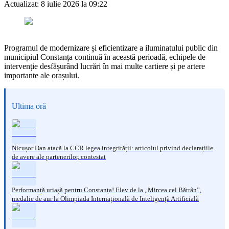
Actualizat:
8 iulie 2026 la 09:22
Programul de modernizare și eficientizare a iluminatului public din
municipiul Constanța continuă în această perioadă, echipele de
intervenție desfășurând lucrări în mai multe cartiere și pe artere
importante ale orașului.
Ultima oră
Nicușor Dan atacă la CCR legea integrității: articolul privind declarațiile
de avere ale partenerilor, contestat
Performanță uriașă pentru Constanța! Elev de la „Mircea cel Bătrân”,
medalie de aur la Olimpiada Internațională de Inteligență Artificială