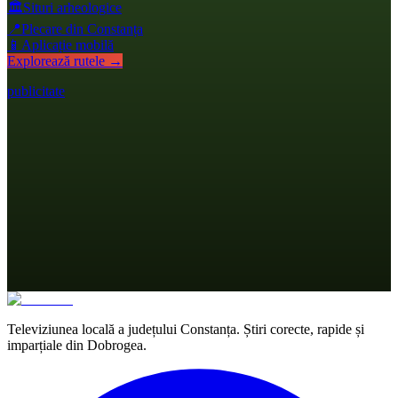
🏛️
Situri arheologice
📍
Plecare din Constanța
📱
Aplicație mobilă
Explorează rutele →
publicitate
Televiziunea locală a județului Constanța. Știri corecte, rapide și
imparțiale din Dobrogea.