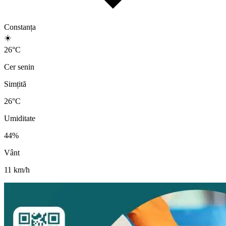
Constanța
☀️
26
°
C
Cer senin
Simțită
26
°C
Umiditate
44
%
Vânt
11
km/h