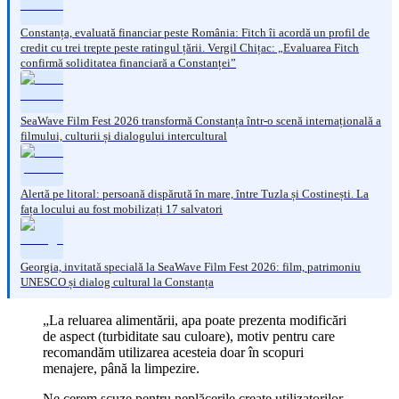
Constanța, evaluată financiar peste România: Fitch îi acordă un profil de
credit cu trei trepte peste ratingul țării. Vergil Chițac: „Evaluarea Fitch
confirmă soliditatea financiară a Constanței”
SeaWave Film Fest 2026 transformă Constanța într-o scenă internațională a
filmului, culturii și dialogului intercultural
Alertă pe litoral: persoană dispărută în mare, între Tuzla și Costinești. La
fața locului au fost mobilizați 17 salvatori
Georgia, invitată specială la SeaWave Film Fest 2026: film, patrimoniu
UNESCO și dialog cultural la Constanța
„La reluarea alimentării, apa poate prezenta modificări
de aspect (turbiditate sau culoare), motiv pentru care
recomandăm utilizarea acesteia doar în scopuri
menajere, până la limpezire.
Ne cerem scuze pentru neplăcerile create utilizatorilor