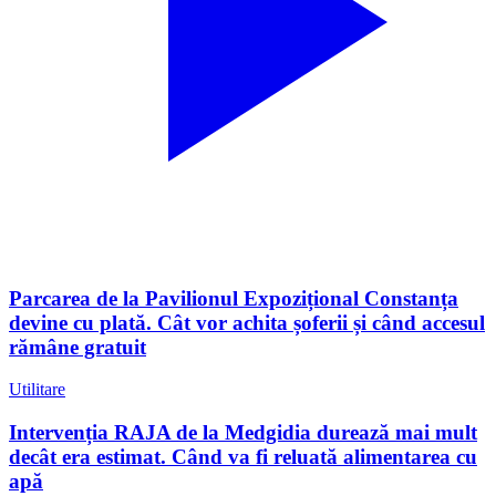
Parcarea de la Pavilionul Expozițional Constanța
devine cu plată. Cât vor achita șoferii și când accesul
rămâne gratuit
Utilitare
Intervenția RAJA de la Medgidia durează mai mult
decât era estimat. Când va fi reluată alimentarea cu
apă