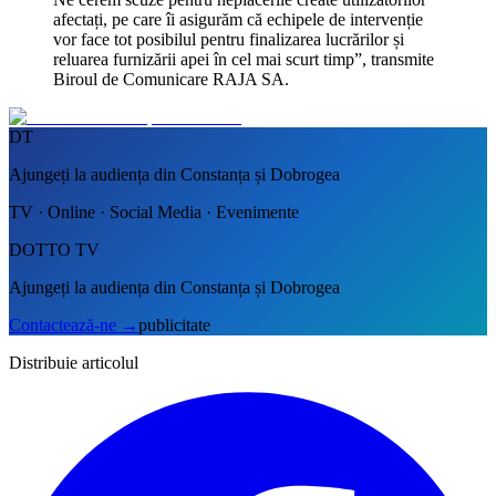
afectați, pe care îi asigurăm că echipele de intervenție
vor face tot posibilul pentru finalizarea lucrărilor și
reluarea furnizării apei în cel mai scurt timp”, transmite
Biroul de Comunicare RAJA SA.
DT
Ajungeți la audiența din Constanța și Dobrogea
TV · Online · Social Media · Evenimente
DOTTO TV
Ajungeți la audiența din Constanța și Dobrogea
Contactează-ne
→
publicitate
Distribuie articolul