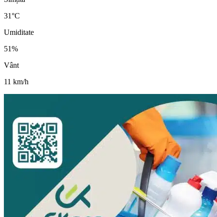
31
°C
Umiditate
51
%
Vânt
11
km/h