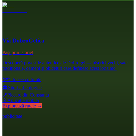
Via DobroGetica
Pași prin istorie!
Descoperă poveștile autentice ale Dobrogei — biserici vechi, sate
tradiționale, oameni și obiceiuri care definesc acest loc unic.
🗺️
5 trasee culturale
🏛️
Situri arheologice
📍
Plecare din Constanța
📱
Aplicație mobilă
Explorează rutele →
publicitate