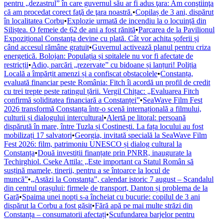
pentru „dezastrul” în care guvernul său ar fi adus ţara: Am conştiinţa
că am procedat corect faţă de ţara noastră.
•
Copilaș de 3 ani, dispărut
în localitatea Corbu
•
Explozie urmată de incendiu la o locuință din
Siliștea. O femeie de 62 de ani a fost rănită
•
Parcarea de la Pavilionul
Expozițional Constanța devine cu plată. Cât vor achita șoferii și
când accesul rămâne gratuit
•
Guvernul activează planul pentru criza
energetică. Bolojan: Populația și spitalele nu vor fi afectate de
restricții
•
Adio, parcări „rezervate” cu bidoane și lanțuri! Poliția
Locală a împărțit amenzi și a confiscat obstacolele
•
Constanța,
evaluată financiar peste România: Fitch îi acordă un profil de credit
cu trei trepte peste ratingul țării. Vergil Chițac: „Evaluarea Fitch
confirmă soliditatea financiară a Constanței”
•
SeaWave Film Fest
2026 transformă Constanța într-o scenă internațională a filmului,
culturii și dialogului intercultural
•
Alertă pe litoral: persoană
dispărută în mare, între Tuzla și Costinești. La fața locului au fost
mobilizați 17 salvatori
•
Georgia, invitată specială la SeaWave Film
Fest 2026: film, patrimoniu UNESCO și dialog cultural la
Constanța
•
Două investiții finanțate prin PNRR, inaugurate la
Techirghiol. Cseke Attila: „Este important ca Statul Român să
susțină mamele, tinerii, pentru a se întoarce la locul de
muncă”
•
„Astăzi la Constanța”, calendar istoric 7 august – Scandalul
din centrul orașului: firmele de transport, Danton și problema de la
Gară
•
Spaima unei nopți s-a încheiat cu bucurie: copilul de 3 ani
dispărut la Corbu a fost găsit
•
Fără apă pe mai multe străzi din
Constanța – consumatorii afectați
•
Scufundarea barjelor pentru