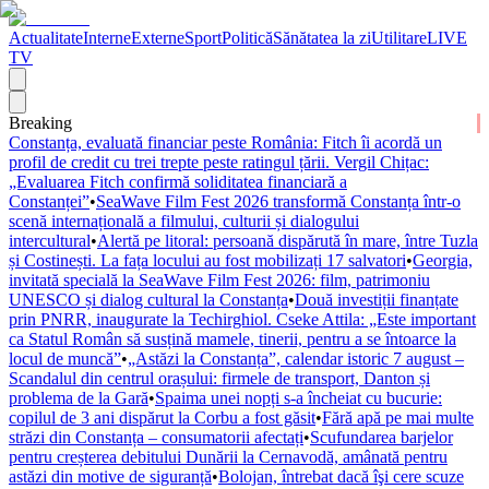
Actualitate
Interne
Externe
Sport
Politică
Sănătatea la zi
Utilitare
LIVE
TV
Breaking
Constanța, evaluată financiar peste România: Fitch îi acordă un
profil de credit cu trei trepte peste ratingul țării. Vergil Chițac:
„Evaluarea Fitch confirmă soliditatea financiară a
Constanței”
•
SeaWave Film Fest 2026 transformă Constanța într-o
scenă internațională a filmului, culturii și dialogului
intercultural
•
Alertă pe litoral: persoană dispărută în mare, între Tuzla
și Costinești. La fața locului au fost mobilizați 17 salvatori
•
Georgia,
invitată specială la SeaWave Film Fest 2026: film, patrimoniu
UNESCO și dialog cultural la Constanța
•
Două investiții finanțate
prin PNRR, inaugurate la Techirghiol. Cseke Attila: „Este important
ca Statul Român să susțină mamele, tinerii, pentru a se întoarce la
locul de muncă”
•
„Astăzi la Constanța”, calendar istoric 7 august –
Scandalul din centrul orașului: firmele de transport, Danton și
problema de la Gară
•
Spaima unei nopți s-a încheiat cu bucurie:
copilul de 3 ani dispărut la Corbu a fost găsit
•
Fără apă pe mai multe
străzi din Constanța – consumatorii afectați
•
Scufundarea barjelor
pentru creșterea debitului Dunării la Cernavodă, amânată pentru
astăzi din motive de siguranță
•
Bolojan, întrebat dacă îşi cere scuze