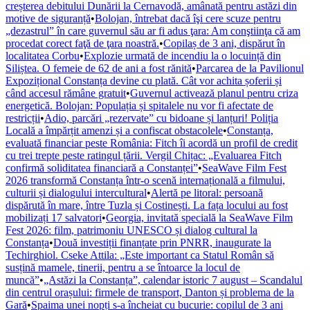
creșterea debitului Dunării la Cernavodă, amânată pentru astăzi din
motive de siguranță
•
Bolojan, întrebat dacă îşi cere scuze pentru
„dezastrul” în care guvernul său ar fi adus ţara: Am conştiinţa că am
procedat corect faţă de ţara noastră.
•
Copilaș de 3 ani, dispărut în
localitatea Corbu
•
Explozie urmată de incendiu la o locuință din
Siliștea. O femeie de 62 de ani a fost rănită
•
Parcarea de la Pavilionul
Expozițional Constanța devine cu plată. Cât vor achita șoferii și
când accesul rămâne gratuit
•
Guvernul activează planul pentru criza
energetică. Bolojan: Populația și spitalele nu vor fi afectate de
restricții
•
Adio, parcări „rezervate” cu bidoane și lanțuri! Poliția
Locală a împărțit amenzi și a confiscat obstacolele
•
Constanța,
evaluată financiar peste România: Fitch îi acordă un profil de credit
cu trei trepte peste ratingul țării. Vergil Chițac: „Evaluarea Fitch
confirmă soliditatea financiară a Constanței”
•
SeaWave Film Fest
2026 transformă Constanța într-o scenă internațională a filmului,
culturii și dialogului intercultural
•
Alertă pe litoral: persoană
dispărută în mare, între Tuzla și Costinești. La fața locului au fost
mobilizați 17 salvatori
•
Georgia, invitată specială la SeaWave Film
Fest 2026: film, patrimoniu UNESCO și dialog cultural la
Constanța
•
Două investiții finanțate prin PNRR, inaugurate la
Techirghiol. Cseke Attila: „Este important ca Statul Român să
susțină mamele, tinerii, pentru a se întoarce la locul de
muncă”
•
„Astăzi la Constanța”, calendar istoric 7 august – Scandalul
din centrul orașului: firmele de transport, Danton și problema de la
Gară
•
Spaima unei nopți s-a încheiat cu bucurie: copilul de 3 ani