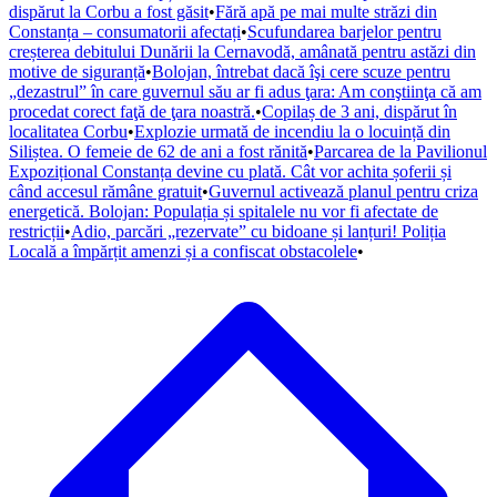
dispărut la Corbu a fost găsit
•
Fără apă pe mai multe străzi din
Constanța – consumatorii afectați
•
Scufundarea barjelor pentru
creșterea debitului Dunării la Cernavodă, amânată pentru astăzi din
motive de siguranță
•
Bolojan, întrebat dacă îşi cere scuze pentru
„dezastrul” în care guvernul său ar fi adus ţara: Am conştiinţa că am
procedat corect faţă de ţara noastră.
•
Copilaș de 3 ani, dispărut în
localitatea Corbu
•
Explozie urmată de incendiu la o locuință din
Siliștea. O femeie de 62 de ani a fost rănită
•
Parcarea de la Pavilionul
Expozițional Constanța devine cu plată. Cât vor achita șoferii și
când accesul rămâne gratuit
•
Guvernul activează planul pentru criza
energetică. Bolojan: Populația și spitalele nu vor fi afectate de
restricții
•
Adio, parcări „rezervate” cu bidoane și lanțuri! Poliția
Locală a împărțit amenzi și a confiscat obstacolele
•