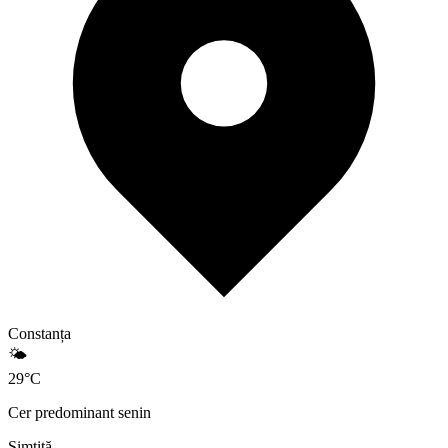
Constanța
🌤️
29
°
C
Cer predominant senin
Simțită