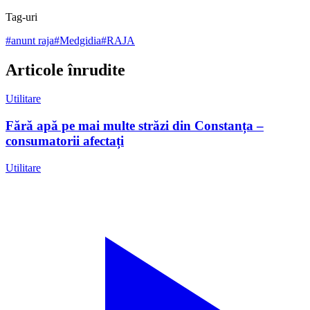
Tag-uri
#
anunt raja
#
Medgidia
#
RAJA
Articole înrudite
Utilitare
Fără apă pe mai multe străzi din Constanța –
consumatorii afectați
Utilitare