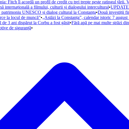
: Fitch îi acordă un profil de credit cu trei trepte peste ratingul țării.
nternațională a filmului, culturii și dialogului intercultural
•
UPDATE. Al
m, patrimoniu UNESCO și dialog cultural la Constanța
•
Două investiții f
arce la locul de muncă”
•
„Astăzi la Constanța”, calendar istoric 7 august 
 de 3 ani dispărut la Corbu a fost găsit
•
Fără apă pe mai multe străzi di
otive de siguranță
•