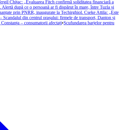
 Vergil Chițac: „Evaluarea Fitch confirmă soliditatea financiară a
ertă după ce o persoană ar fi dispărut în mare, între Tuzla și
inanțate prin PNRR, inaugurate la Techirghiol. Cseke Attila: „Este
– Scandalul din centrul orașului: firmele de transport, Danton și
n Constanța – consumatorii afectați
•
Scufundarea barjelor pentru