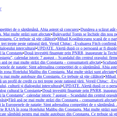
V
petiţiei de o săptămână. Abia aştept să concurez
•
Dunărea a scăzut atât d
 Mai multe străzi sunt afectate
•
Bulevardul Tomis se închide din nou pen
anța. Ce trebuie să știe călătorii
•
Mihail Kogălniceanu scapă de o parte 
trei trepte peste ratingul țării. Vergil Chițac: „Evaluarea Fitch confirmă
ialogului intercultural
•
UPDATE. Alertă după ce o persoană ar fi dispărut
l la Constanța
•
Două investiții finanțate prin PNRR, inaugurate la Techi
stanța”, calendar istoric 7 august – Scandalul din centrul orașului: fir
 apă pe mai multe străzi din Constanța – consumatorii afectați
•
Scufunda
enele de nataţie: Simt adrenalina competiţiei de o săptămână. Abia aşt
 zona Hotelului Malibu din Constanța. Mai multe străzi sunt afectate
•
u mai multe autobuze din Constanța. Ce trebuie să știe călătorii
•
Mihail 
un profil de credit cu trei trepte peste ratingul țării. Vergil Chițac: „E
i, culturii și dialogului intercultural
•
UPDATE. Alertă după ce o persoan
og cultural la Constanța
•
Două investiții finanțate prin PNRR, inaugura
i la Constanța”, calendar istoric 7 august – Scandalul din centrul orașul
găsit
•
Fără apă pe mai multe străzi din Constanța – consumatorii afectați
 la Europenele de nataţie: Simt adrenalina competiţiei de o săptămână.
ie RAJA în zona Hotelului Malibu din Constanța. Mai multe străzi sunt
cate sâmbătă pentru mai multe autobuze din Constanța. Ce trebuie să știe