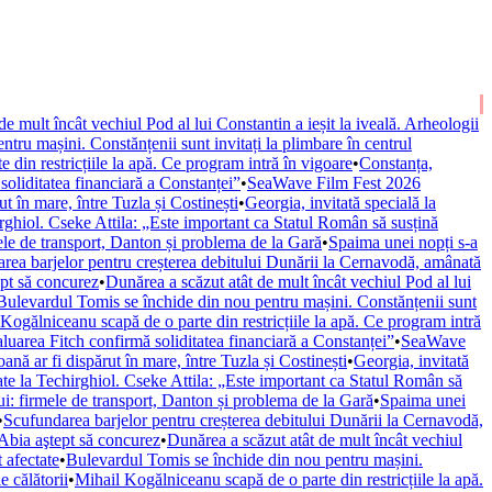
e mult încât vechiul Pod al lui Constantin a ieșit la iveală. Arheologii
tru mașini. Constănțenii sunt invitați la plimbare în centrul
din restricțiile la apă. Ce program intră în vigoare
•
Constanța,
 soliditatea financiară a Constanței”
•
SeaWave Film Fest 2026
 în mare, între Tuzla și Costinești
•
Georgia, invitată specială la
rghiol. Cseke Attila: „Este important ca Statul Român să susțină
mele de transport, Danton și problema de la Gară
•
Spaima unei nopți s-a
rea barjelor pentru creșterea debitului Dunării la Cernavodă, amânată
ept să concurez
•
Dunărea a scăzut atât de mult încât vechiul Pod al lui
Bulevardul Tomis se închide din nou pentru mașini. Constănțenii sunt
Kogălniceanu scapă de o parte din restricțiile la apă. Ce program intră
valuarea Fitch confirmă soliditatea financiară a Constanței”
•
SeaWave
ă ar fi dispărut în mare, între Tuzla și Costinești
•
Georgia, invitată
te la Techirghiol. Cseke Attila: „Este important ca Statul Român să
ui: firmele de transport, Danton și problema de la Gară
•
Spaima unei
•
Scufundarea barjelor pentru creșterea debitului Dunării la Cernavodă,
 Abia aştept să concurez
•
Dunărea a scăzut atât de mult încât vechiul
 afectate
•
Bulevardul Tomis se închide din nou pentru mașini.
 călătorii
•
Mihail Kogălniceanu scapă de o parte din restricțiile la apă.