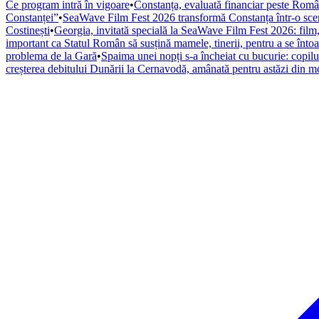
Ce program intră în vigoare
•
Constanța, evaluată financiar peste România
Constanței”
•
SeaWave Film Fest 2026 transformă Constanța într-o scenă i
Costinești
•
Georgia, invitată specială la SeaWave Film Fest 2026: fil
important ca Statul Român să susțină mamele, tinerii, pentru a se înto
problema de la Gară
•
Spaima unei nopți s-a încheiat cu bucurie: copilul
creșterea debitului Dunării la Cernavodă, amânată pentru astăzi din m