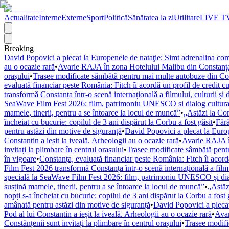
Actualitate
Interne
Externe
Sport
Politică
Sănătatea la zi
Utilitare
LIVE T
Breaking
David Popovici a plecat la Europenele de nataţie: Simt adrenalina com
au o ocazie rară
•
Avarie RAJA în zona Hotelului Malibu din Constanța.
orașului
•
Trasee modificate sâmbătă pentru mai multe autobuze din Const
evaluată financiar peste România: Fitch îi acordă un profil de credit cu 
transformă Constanța într-o scenă internațională a filmului, culturii și d
SeaWave Film Fest 2026: film, patrimoniu UNESCO și dialog cultura
mamele, tinerii, pentru a se întoarce la locul de muncă”
•
„Astăzi la Con
încheiat cu bucurie: copilul de 3 ani dispărut la Corbu a fost găsit
•
Fără
pentru astăzi din motive de siguranță
•
David Popovici a plecat la Europ
Constantin a ieșit la iveală. Arheologii au o ocazie rară
•
Avarie RAJA în
invitați la plimbare în centrul orașului
•
Trasee modificate sâmbătă pentr
în vigoare
•
Constanța, evaluată financiar peste România: Fitch îi acordă 
Film Fest 2026 transformă Constanța într-o scenă internațională a filmulu
specială la SeaWave Film Fest 2026: film, patrimoniu UNESCO și dial
susțină mamele, tinerii, pentru a se întoarce la locul de muncă”
•
„Astăz
nopți s-a încheiat cu bucurie: copilul de 3 ani dispărut la Corbu a fost 
amânată pentru astăzi din motive de siguranță
•
David Popovici a plecat
Pod al lui Constantin a ieșit la iveală. Arheologii au o ocazie rară
•
Avar
Constănțenii sunt invitați la plimbare în centrul orașului
•
Trasee modifi