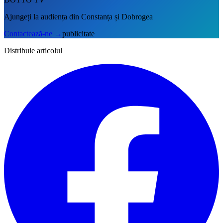
Ajungeți la audiența din Constanța și Dobrogea
Contactează-ne
→
publicitate
Distribuie articolul