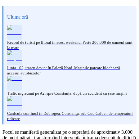
Ultima oră
Record de turiști pe litoral în acest weekend. Peste 200.000 de oameni sunt
la mare
Linia 102, traseu deviat în Faleză Nord. Mașinile parcate blochează
accesul autobuzelor
Trafic îngreunat pe A2, spre Constanța, după un accident cu șase mașini
Canicula continuă în Dobrogea. Constanța, sub Cod Galben de temperaturi
ridicate
Focul se manifestă generalizat pe o suprafață de aproximativ 3.000
de metri pătrați, transformând intervenția într-una deosebit de dificilă