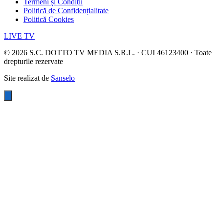
Termeni și Condiții
Politică de Confidențialitate
Politică Cookies
LIVE TV
©
2026
S.C. DOTTO TV MEDIA S.R.L. · CUI 46123400 · Toate
drepturile rezervate
Site realizat de
Sanselo