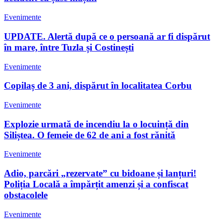
Evenimente
UPDATE. Alertă după ce o persoană ar fi dispărut
în mare, între Tuzla și Costinești
Evenimente
Copilaș de 3 ani, dispărut în localitatea Corbu
Evenimente
Explozie urmată de incendiu la o locuință din
Siliștea. O femeie de 62 de ani a fost rănită
Evenimente
Adio, parcări „rezervate” cu bidoane și lanțuri!
Poliția Locală a împărțit amenzi și a confiscat
obstacolele
Evenimente