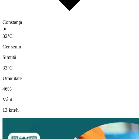
Constanța
☀️
32
°
C
Cer senin
Simțită
33
°C
Umiditate
46
%
Vânt
13
km/h