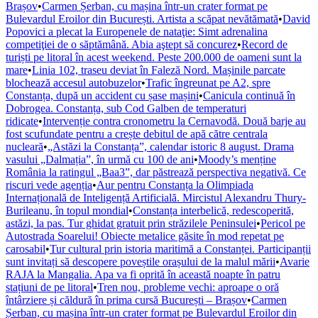
Brașov
•
Carmen Șerban, cu mașina într-un crater format pe
Bulevardul Eroilor din București. Artista a scăpat nevătămată
•
David
Popovici a plecat la Europenele de nataţie: Simt adrenalina
competiţiei de o săptămână. Abia aştept să concurez
•
Record de
turiști pe litoral în acest weekend. Peste 200.000 de oameni sunt la
mare
•
Linia 102, traseu deviat în Faleză Nord. Mașinile parcate
blochează accesul autobuzelor
•
Trafic îngreunat pe A2, spre
Constanța, după un accident cu șase mașini
•
Canicula continuă în
Dobrogea. Constanța, sub Cod Galben de temperaturi
ridicate
•
Intervenție contra cronometru la Cernavodă. Două barje au
fost scufundate pentru a crește debitul de apă către centrala
nucleară
•
„Astăzi la Constanța”, calendar istoric 8 august. Drama
vasului „Dalmația”, în urmă cu 100 de ani
•
Moody’s menține
România la ratingul „Baa3”, dar păstrează perspectiva negativă. Ce
riscuri vede agenția
•
Aur pentru Constanța la Olimpiada
Internațională de Inteligență Artificială. Mircistul Alexandru Thury-
Burileanu, în topul mondial
•
Constanța interbelică, redescoperită,
astăzi, la pas. Tur ghidat gratuit prin străzilele Peninsulei
•
Pericol pe
Autostrada Soarelui! Obiecte metalice găsite în mod repetat pe
carosabil
•
Tur cultural prin istoria maritimă a Constanței. Participanții
sunt invitați să descopere poveștile orașului de la malul mării
•
Avarie
RAJA la Mangalia. Apa va fi oprită în această noapte în patru
stațiuni de pe litoral
•
Tren nou, probleme vechi: aproape o oră
întârziere și căldură în prima cursă București – Brașov
•
Carmen
Șerban, cu mașina într-un crater format pe Bulevardul Eroilor din