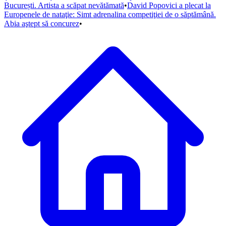
București. Artista a scăpat nevătămată
•
David Popovici a plecat la
Europenele de nataţie: Simt adrenalina competiţiei de o săptămână.
Abia aştept să concurez
•