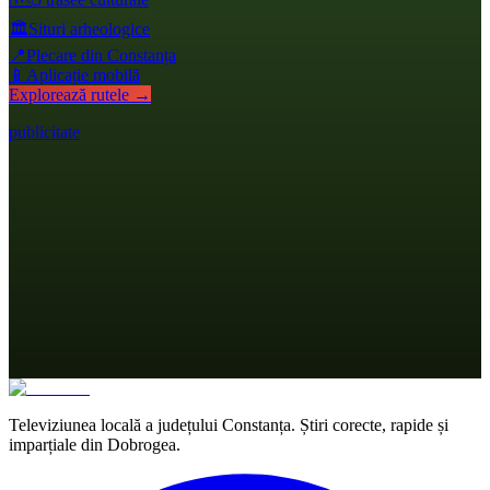
🏛️
Situri arheologice
📍
Plecare din Constanța
📱
Aplicație mobilă
Explorează rutele →
publicitate
Televiziunea locală a județului Constanța. Știri corecte, rapide și
imparțiale din Dobrogea.