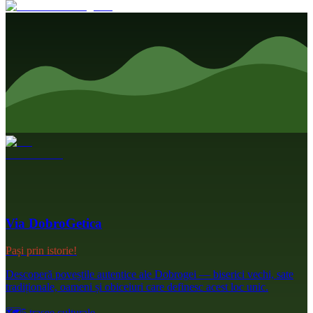
Via DobroGetica
Pași prin istorie!
Descoperă poveștile autentice ale Dobrogei — biserici vechi, sate
tradiționale, oameni și obiceiuri care definesc acest loc unic.
🗺️
5 trasee culturale