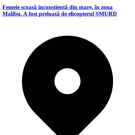
Femeie scoasă inconștientă din mare, în zona
Malibu. A fost preluată de elicopterul SMURD