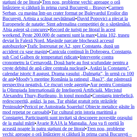
stațiuni de pe litoral
•
Tren nou, probleme vechi: aproape o oră
întârziere și căldură în prima cursă București – Brașov
•
Carmen
Șerban, cu mașina într-un crater format pe Bulevardul Eroilor din
București. Artista a scăpat nevătămată
•
David Popovici a plecat la
Europenele de nataţie: Simt adrenalina competiţiei de o săptămână.
Abia aştept să concurez
•
Record de turiști pe litoral în acest
weekend. Peste 200.000 de oameni sunt la mare
•
Linia 102, traseu
deviat în Faleză Nord. Mașinile parcate blochează accesul
autobuzelor
•
Trafic îngreunat pe A2, spre Constanța, după un
accident cu șase mașini
•
Canicula continuă în Dobrogea. Constanța,
sub Cod Galben de temperaturi ridicate
•
Intervenție contra
cronometru la Cernavodă. Două barje au fost scufundate pentru a
crește debitul de apă către centrala nucleară
•
„Astăzi la Constanța”,
calendar istoric 8 august. Drama vasului „Dalmația”, în urmă cu 100
de ani
•
Moody’s menține România la ratingul „Baa3”, dar păstrează
perspectiva negativă. Ce riscuri vede agenția
•
Aur pentru Constanța
la Olimpiada Internațională de Inteligență Artificială. Mircistul
Alexandru Thury-Burileanu, în topul mondial
•
Constanța interbelică,
redescoperită, astăzi, la pas. Tur ghidat gratuit prin străzilele
Peninsulei
•
Pericol pe Autostrada Soarelui! Obiecte metalice găsite în
mod repetat pe carosabil
•
Tur cultural prin istoria maritimă a
Constanței. Participanții sunt invitați să descopere poveștile orașului
de la malul mării
•
Avarie RAJA la Mangalia. Apa va fi oprită în
această noapte în patru stațiuni de pe litoral
•
Tren nou, probleme
vechi: aproape o oră întârziere și căldură în prima cursă București –