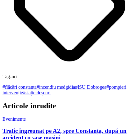
Tag-uri
#
flăcări constanța
#
incendiu medgidia
#
ISU Dobrogea
#
pompieri
intervenție
#
stație deșeuri
Articole înrudite
Evenimente
Trafic îngreunat pe A2, spre Constanța, după un
accident cu șase mașini