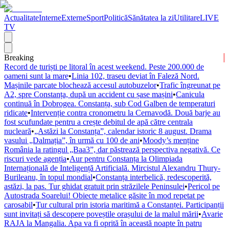
Actualitate
Interne
Externe
Sport
Politică
Sănătatea la zi
Utilitare
LIVE
TV
Breaking
Record de turiști pe litoral în acest weekend. Peste 200.000 de
oameni sunt la mare
•
Linia 102, traseu deviat în Faleză Nord.
Mașinile parcate blochează accesul autobuzelor
•
Trafic îngreunat pe
A2, spre Constanța, după un accident cu șase mașini
•
Canicula
continuă în Dobrogea. Constanța, sub Cod Galben de temperaturi
ridicate
•
Intervenție contra cronometru la Cernavodă. Două barje au
fost scufundate pentru a crește debitul de apă către centrala
nucleară
•
„Astăzi la Constanța”, calendar istoric 8 august. Drama
vasului „Dalmația”, în urmă cu 100 de ani
•
Moody’s menține
România la ratingul „Baa3”, dar păstrează perspectiva negativă. Ce
riscuri vede agenția
•
Aur pentru Constanța la Olimpiada
Internațională de Inteligență Artificială. Mircistul Alexandru Thury-
Burileanu, în topul mondial
•
Constanța interbelică, redescoperită,
astăzi, la pas. Tur ghidat gratuit prin străzilele Peninsulei
•
Pericol pe
Autostrada Soarelui! Obiecte metalice găsite în mod repetat pe
carosabil
•
Tur cultural prin istoria maritimă a Constanței. Participanții
sunt invitați să descopere poveștile orașului de la malul mării
•
Avarie
RAJA la Mangalia. Apa va fi oprită în această noapte în patru