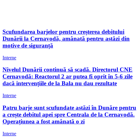
Scufundarea barjelor pentru creșterea debitului
Dunării la Cernavodă, amânată pentru astăzi din
motive de siguranță
Interne
Nivelul Dunării continuă să scadă. Directorul CNE
Cernavodă: Reactorul 2 ar putea fi oprit în 5-6 zile
dacă intervențiile de la Bala nu dau rezultate
Interne
Patru barje sunt scufundate astăzi în Dunăre pentru
a crește debitul apei spre Centrala de la Cernavodă.
Operațiunea a fost amânată o zi
Interne