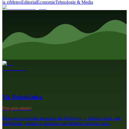
la zi
Meteo
Editorial
Economie
Tehnologie & Media
Via DobroGetica
Pași prin istorie!
Descoperă poveștile autentice ale Dobrogei — biserici vechi, sate
tradiționale, oameni și obiceiuri care definesc acest loc unic.