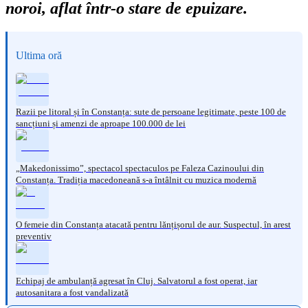
noroi, aflat într-o stare de epuizare.
Ultima oră
Razii pe litoral și în Constanța: sute de persoane legitimate, peste 100 de
sancțiuni și amenzi de aproape 100.000 de lei
„Makedonissimo”, spectacol spectaculos pe Faleza Cazinoului din
Constanța. Tradiția macedoneană s-a întâlnit cu muzica modernă
O femeie din Constanța atacată pentru lănțișorul de aur. Suspectul, în arest
preventiv
Echipaj de ambulanță agresat în Cluj. Salvatorul a fost operat, iar
autosanitara a fost vandalizată