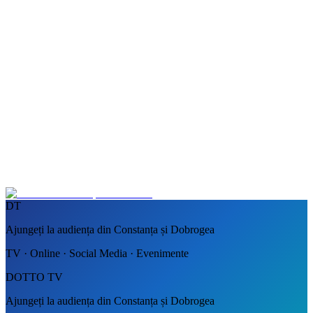
DT
Ajungeți la audiența din Constanța și Dobrogea
TV · Online · Social Media · Evenimente
DOTTO TV
Ajungeți la audiența din Constanța și Dobrogea