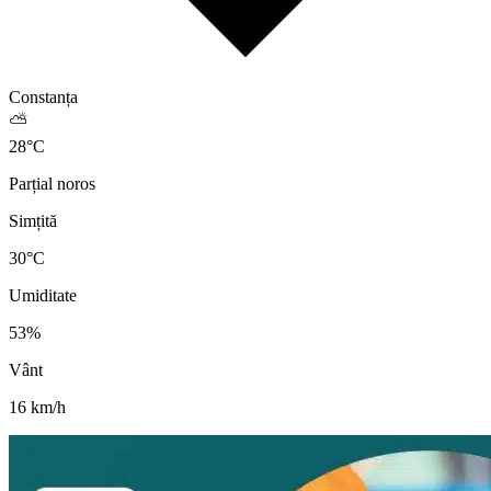
Constanța
⛅
28
°
C
Parțial noros
Simțită
30
°C
Umiditate
53
%
Vânt
16
km/h