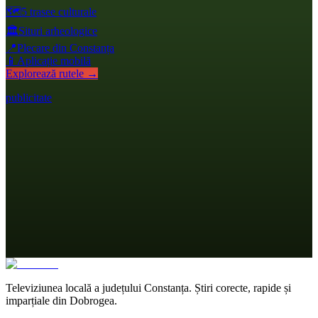
🗺️
5 trasee culturale
🏛️
Situri arheologice
📍
Plecare din Constanța
📱
Aplicație mobilă
Explorează rutele →
publicitate
Televiziunea locală a județului Constanța. Știri corecte, rapide și
imparțiale din Dobrogea.