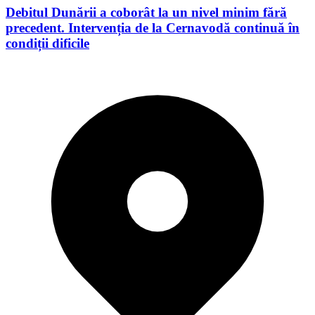
Debitul Dunării a coborât la un nivel minim fără
precedent. Intervenția de la Cernavodă continuă în
condiții dificile