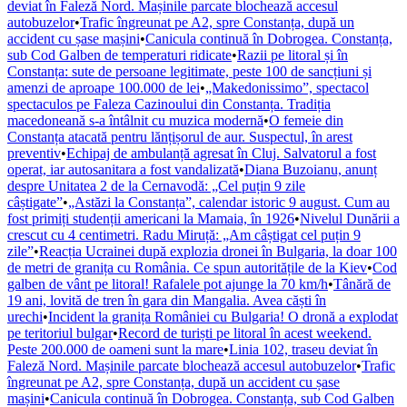
deviat în Faleză Nord. Mașinile parcate blochează accesul
autobuzelor
•
Trafic îngreunat pe A2, spre Constanța, după un
accident cu șase mașini
•
Canicula continuă în Dobrogea. Constanța,
sub Cod Galben de temperaturi ridicate
•
Razii pe litoral și în
Constanța: sute de persoane legitimate, peste 100 de sancțiuni și
amenzi de aproape 100.000 de lei
•
„Makedonissimo”, spectacol
spectaculos pe Faleza Cazinoului din Constanța. Tradiția
macedoneană s-a întâlnit cu muzica modernă
•
O femeie din
Constanța atacată pentru lănțișorul de aur. Suspectul, în arest
preventiv
•
Echipaj de ambulanță agresat în Cluj. Salvatorul a fost
operat, iar autosanitara a fost vandalizată
•
Diana Buzoianu, anunț
despre Unitatea 2 de la Cernavodă: „Cel puțin 9 zile
câștigate”
•
„Astăzi la Constanța”, calendar istoric 9 august. Cum au
fost primiți studenții americani la Mamaia, în 1926
•
Nivelul Dunării a
crescut cu 4 centimetri. Radu Miruță: „Am câștigat cel puțin 9
zile”
•
Reacția Ucrainei după explozia dronei în Bulgaria, la doar 100
de metri de granița cu România. Ce spun autoritățile de la Kiev
•
Cod
galben de vânt pe litoral! Rafalele pot ajunge la 70 km/h
•
Tânără de
19 ani, lovită de tren în gara din Mangalia. Avea căști în
urechi
•
Incident la granița României cu Bulgaria! O dronă a explodat
pe teritoriul bulgar
•
Record de turiști pe litoral în acest weekend.
Peste 200.000 de oameni sunt la mare
•
Linia 102, traseu deviat în
Faleză Nord. Mașinile parcate blochează accesul autobuzelor
•
Trafic
îngreunat pe A2, spre Constanța, după un accident cu șase
mașini
•
Canicula continuă în Dobrogea. Constanța, sub Cod Galben