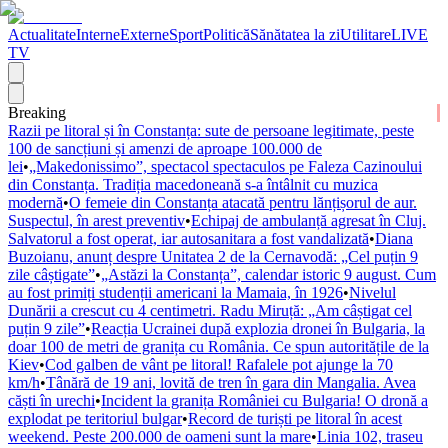
Actualitate
Interne
Externe
Sport
Politică
Sănătatea la zi
Utilitare
LIVE
TV
Breaking
Razii pe litoral și în Constanța: sute de persoane legitimate, peste
100 de sancțiuni și amenzi de aproape 100.000 de
lei
•
„Makedonissimo”, spectacol spectaculos pe Faleza Cazinoului
din Constanța. Tradiția macedoneană s-a întâlnit cu muzica
modernă
•
O femeie din Constanța atacată pentru lănțișorul de aur.
Suspectul, în arest preventiv
•
Echipaj de ambulanță agresat în Cluj.
Salvatorul a fost operat, iar autosanitara a fost vandalizată
•
Diana
Buzoianu, anunț despre Unitatea 2 de la Cernavodă: „Cel puțin 9
zile câștigate”
•
„Astăzi la Constanța”, calendar istoric 9 august. Cum
au fost primiți studenții americani la Mamaia, în 1926
•
Nivelul
Dunării a crescut cu 4 centimetri. Radu Miruță: „Am câștigat cel
puțin 9 zile”
•
Reacția Ucrainei după explozia dronei în Bulgaria, la
doar 100 de metri de granița cu România. Ce spun autoritățile de la
Kiev
•
Cod galben de vânt pe litoral! Rafalele pot ajunge la 70
km/h
•
Tânără de 19 ani, lovită de tren în gara din Mangalia. Avea
căști în urechi
•
Incident la granița României cu Bulgaria! O dronă a
explodat pe teritoriul bulgar
•
Record de turiști pe litoral în acest
weekend. Peste 200.000 de oameni sunt la mare
•
Linia 102, traseu