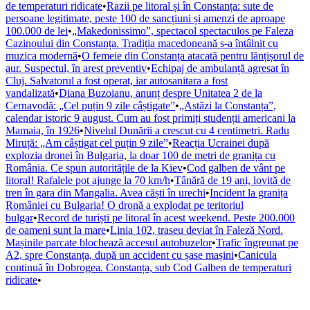
de temperaturi ridicate
•
Razii pe litoral și în Constanța: sute de
persoane legitimate, peste 100 de sancțiuni și amenzi de aproape
100.000 de lei
•
„Makedonissimo”, spectacol spectaculos pe Faleza
Cazinoului din Constanța. Tradiția macedoneană s-a întâlnit cu
muzica modernă
•
O femeie din Constanța atacată pentru lănțișorul de
aur. Suspectul, în arest preventiv
•
Echipaj de ambulanță agresat în
Cluj. Salvatorul a fost operat, iar autosanitara a fost
vandalizată
•
Diana Buzoianu, anunț despre Unitatea 2 de la
Cernavodă: „Cel puțin 9 zile câștigate”
•
„Astăzi la Constanța”,
calendar istoric 9 august. Cum au fost primiți studenții americani la
Mamaia, în 1926
•
Nivelul Dunării a crescut cu 4 centimetri. Radu
Miruță: „Am câștigat cel puțin 9 zile”
•
Reacția Ucrainei după
explozia dronei în Bulgaria, la doar 100 de metri de granița cu
România. Ce spun autoritățile de la Kiev
•
Cod galben de vânt pe
litoral! Rafalele pot ajunge la 70 km/h
•
Tânără de 19 ani, lovită de
tren în gara din Mangalia. Avea căști în urechi
•
Incident la granița
României cu Bulgaria! O dronă a explodat pe teritoriul
bulgar
•
Record de turiști pe litoral în acest weekend. Peste 200.000
de oameni sunt la mare
•
Linia 102, traseu deviat în Faleză Nord.
Mașinile parcate blochează accesul autobuzelor
•
Trafic îngreunat pe
A2, spre Constanța, după un accident cu șase mașini
•
Canicula
continuă în Dobrogea. Constanța, sub Cod Galben de temperaturi
ridicate
•