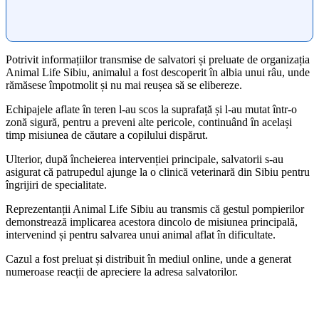
Potrivit informațiilor transmise de salvatori și preluate de organizația
Animal Life Sibiu, animalul a fost descoperit în albia unui râu, unde
rămăsese împotmolit și nu mai reușea să se elibereze.
Echipajele aflate în teren l-au scos la suprafață și l-au mutat într-o
zonă sigură, pentru a preveni alte pericole, continuând în același
timp misiunea de căutare a copilului dispărut.
Ulterior, după încheierea intervenției principale, salvatorii s-au
asigurat că patrupedul ajunge la o clinică veterinară din Sibiu pentru
îngrijiri de specialitate.
Reprezentanții Animal Life Sibiu au transmis că gestul pompierilor
demonstrează implicarea acestora dincolo de misiunea principală,
intervenind și pentru salvarea unui animal aflat în dificultate.
Cazul a fost preluat și distribuit în mediul online, unde a generat
numeroase reacții de apreciere la adresa salvatorilor.