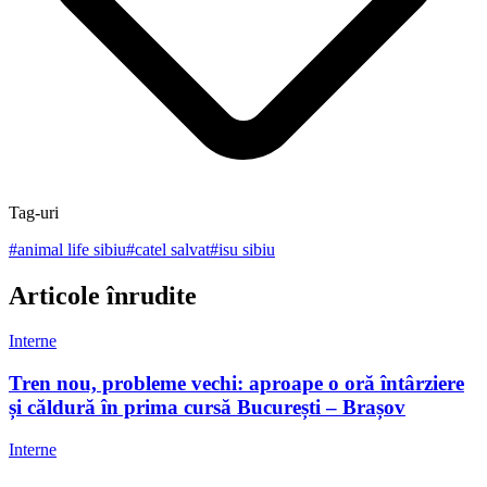
Tag-uri
#
animal life sibiu
#
catel salvat
#
isu sibiu
Articole înrudite
Interne
Tren nou, probleme vechi: aproape o oră întârziere
și căldură în prima cursă București – Brașov
Interne