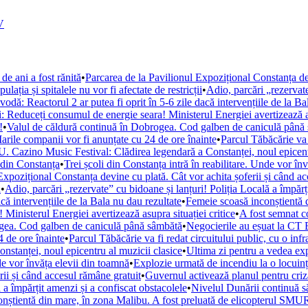
V
de ani a fost rănită
•
Parcarea de la Pavilionul Expozițional Constanța de
ația și spitalele nu vor fi afectate de restricții
•
Adio, parcări „rezervate
ă: Reactorul 2 ar putea fi oprit în 5-6 zile dacă intervențiile de la Ba
i: Reduceți consumul de energie seara! Ministerul Energiei avertizează as
!
•
Valul de căldură continuă în Dobrogea. Cod galben de caniculă până
arile companii vor fi anunțate cu 24 de ore înainte
•
Parcul Tăbăcărie va 
. Cazino Music Festival: Clădirea legendară a Constanței, noul epicent
din Constanța
•
Trei școli din Constanța intră în reabilitare. Unde vor în
Expozițional Constanța devine cu plată. Cât vor achita șoferii și când a
i
•
Adio, parcări „rezervate” cu bidoane și lanțuri! Poliția Locală a împărț
ă intervențiile de la Bala nu dau rezultate
•
Femeie scoasă inconștientă d
Ministerul Energiei avertizează asupra situației critice
•
A fost semnat c
ogea. Cod galben de caniculă până sâmbătă
•
Negocierile au eșuat la CT 
 de ore înainte
•
Parcul Tăbăcărie va fi redat circuitului public, cu o inf
tanței, noul epicentru al muzicii clasice
•
Ultima zi pentru a vedea e
nde vor învăța elevii din toamnă
•
Explozie urmată de incendiu la o locuință
rii și când accesul rămâne gratuit
•
Guvernul activează planul pentru criza
 a împărțit amenzi și a confiscat obstacolele
•
Nivelul Dunării continuă s
nștientă din mare, în zona Malibu. A fost preluată de elicopterul SM