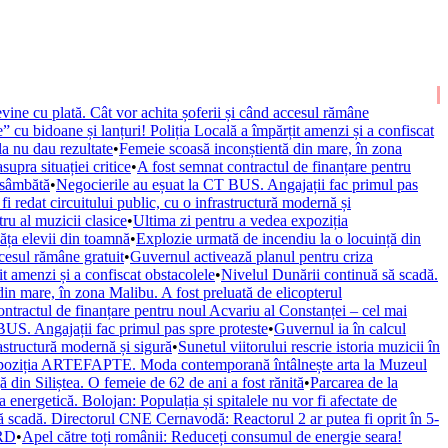
vine cu plată. Cât vor achita șoferii și când accesul rămâne
” cu bidoane și lanțuri! Poliția Locală a împărțit amenzi și a confiscat
la nu dau rezultate
•
Femeie scoasă inconștientă din mare, în zona
upra situației critice
•
A fost semnat contractul de finanțare pentru
 sâmbătă
•
Negocierile au eșuat la CT BUS. Angajații fac primul pas
fi redat circuitului public, cu o infrastructură modernă și
ru al muzicii clasice
•
Ultima zi pentru a vedea expoziția
văța elevii din toamnă
•
Explozie urmată de incendiu la o locuință din
ccesul rămâne gratuit
•
Guvernul activează planul pentru criza
it amenzi și a confiscat obstacolele
•
Nivelul Dunării continuă să scadă.
in mare, în zona Malibu. A fost preluată de elicopterul
ontractul de finanțare pentru noul Acvariu al Constanței – cel mai
BUS. Angajații fac primul pas spre proteste
•
Guvernul ia în calcul
rastructură modernă și sigură
•
Sunetul viitorului rescrie istoria muzicii în
xpoziția ARTEFAPTE. Moda contemporană întâlnește arta la Muzeul
 din Siliștea. O femeie de 62 de ani a fost rănită
•
Parcarea de la
 energetică. Bolojan: Populația și spitalele nu vor fi afectate de
ă scadă. Directorul CNE Cernavodă: Reactorul 2 ar putea fi oprit în 5-
URD
•
Apel către toți românii: Reduceți consumul de energie seara!