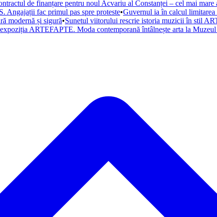
ntractul de finanțare pentru noul Acvariu al Constanței – cel mai mare a
. Angajații fac primul pas spre proteste
•
Guvernul ia în calcul limitare
tură modernă și sigură
•
Sunetul viitorului rescrie istoria muzicii în st
a expoziția ARTEFAPTE. Moda contemporană întâlnește arta la Muzeul 