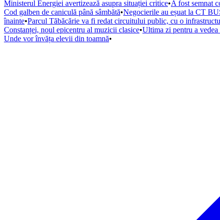
Ministerul Energiei avertizează asupra situației critice
•
A fost semnat co
Cod galben de caniculă până sâmbătă
•
Negocierile au eșuat la CT BUS
înainte
•
Parcul Tăbăcărie va fi redat circuitului public, cu o infrastruc
Constanței, noul epicentru al muzicii clasice
•
Ultima zi pentru a vede
Unde vor învăța elevii din toamnă
•