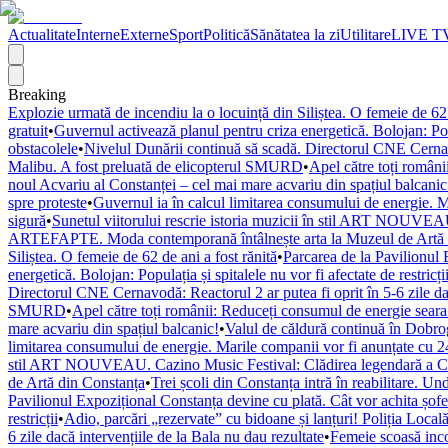
Actualitate
Interne
Externe
Sport
Politică
Sănătatea la zi
Utilitare
LIVE T
Breaking
Explozie urmată de incendiu la o locuință din Siliștea. O femeie de 62 
gratuit
•
Guvernul activează planul pentru criza energetică. Bolojan: Popul
obstacolele
•
Nivelul Dunării continuă să scadă. Directorul CNE Cernavod
Malibu. A fost preluată de elicopterul SMURD
•
Apel către toți români
noul Acvariu al Constanței – cel mai mare acvariu din spațiul balcanic
spre proteste
•
Guvernul ia în calcul limitarea consumului de energie. M
sigură
•
Sunetul viitorului rescrie istoria muzicii în stil ART NOUVEAU
ARTEFAPTE. Moda contemporană întâlnește arta la Muzeul de Artă 
Siliștea. O femeie de 62 de ani a fost rănită
•
Parcarea de la Pavilionul 
energetică. Bolojan: Populația și spitalele nu vor fi afectate de restricți
Directorul CNE Cernavodă: Reactorul 2 ar putea fi oprit în 5-6 zile dac
SMURD
•
Apel către toți românii: Reduceți consumul de energie seara! 
mare acvariu din spațiul balcanic!
•
Valul de căldură continuă în Dobr
limitarea consumului de energie. Marile companii vor fi anunțate cu 24
stil ART NOUVEAU. Cazino Music Festival: Clădirea legendară a Cons
de Artă din Constanța
•
Trei școli din Constanța intră în reabilitare. U
Pavilionul Expozițional Constanța devine cu plată. Cât vor achita șofe
restricții
•
Adio, parcări „rezervate” cu bidoane și lanțuri! Poliția Locală
6 zile dacă intervențiile de la Bala nu dau rezultate
•
Femeie scoasă inco