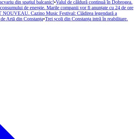
cvariu din spațiul balcanic!
•
Valul de căldură continuă în Dobrogea.
a consumului de energie. Marile companii vor fi anunțate cu 24 de ore
il ART NOUVEAU. Cazino Music Festival: Clădirea legendară a
de Artă din Constanța
•
Trei școli din Constanța intră în reabilitare.