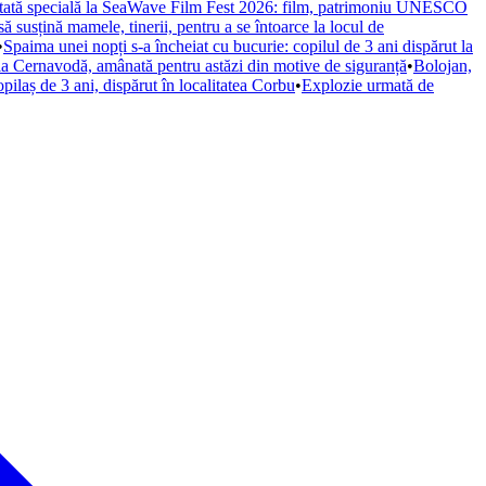
itată specială la SeaWave Film Fest 2026: film, patrimoniu UNESCO
 susțină mamele, tinerii, pentru a se întoarce la locul de
•
Spaima unei nopți s-a încheiat cu bucurie: copilul de 3 ani dispărut la
 la Cernavodă, amânată pentru astăzi din motive de siguranță
•
Bolojan,
pilaș de 3 ani, dispărut în localitatea Corbu
•
Explozie urmată de