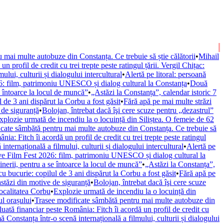
 mai multe autobuze din Constanța. Ce trebuie să știe călătorii
•
Mihail
 profil de credit cu trei trepte peste ratingul țării. Vergil Chițac:
ui, culturii și dialogului intercultural
•
Alertă pe litoral: persoană
6: film, patrimoniu UNESCO și dialog cultural la Constanța
•
Două
e întoarce la locul de muncă”
•
„Astăzi la Constanța”, calendar istoric 7
 de 3 ani dispărut la Corbu a fost găsit
•
Fără apă pe mai multe străzi
 de siguranță
•
Bolojan, întrebat dacă îşi cere scuze pentru „dezastrul”
xplozie urmată de incendiu la o locuință din Siliștea. O femeie de 62
cate sâmbătă pentru mai multe autobuze din Constanța. Ce trebuie să
ia: Fitch îi acordă un profil de credit cu trei trepte peste ratingul
ernațională a filmului, culturii și dialogului intercultural
•
Alertă pe
ve Film Fest 2026: film, patrimoniu UNESCO și dialog cultural la
nerii, pentru a se întoarce la locul de muncă”
•
„Astăzi la Constanța”,
u bucurie: copilul de 3 ani dispărut la Corbu a fost găsit
•
Fără apă pe
stăzi din motive de siguranță
•
Bolojan, întrebat dacă îşi cere scuze
localitatea Corbu
•
Explozie urmată de incendiu la o locuință din
ul orașului
•
Trasee modificate sâmbătă pentru mai multe autobuze din
uată financiar peste România: Fitch îi acordă un profil de credit cu
onstanța într-o scenă internațională a filmului, culturii și dialogului