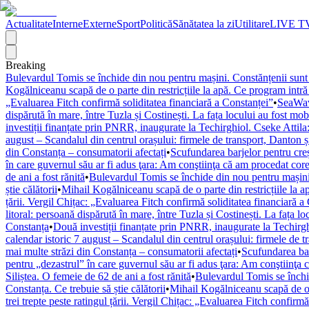
Actualitate
Interne
Externe
Sport
Politică
Sănătatea la zi
Utilitare
LIVE T
Breaking
Bulevardul Tomis se închide din nou pentru mașini. Constănțenii sunt i
Kogălniceanu scapă de o parte din restricțiile la apă. Ce program intră
„Evaluarea Fitch confirmă soliditatea financiară a Constanței”
•
SeaWave
dispărută în mare, între Tuzla și Costinești. La fața locului au fost mobi
investiții finanțate prin PNRR, inaugurate la Techirghiol. Cseke Attila
august – Scandalul din centrul orașului: firmele de transport, Danton 
din Constanța – consumatorii afectați
•
Scufundarea barjelor pentru cre
în care guvernul său ar fi adus ţara: Am conştiinţa că am procedat corec
de ani a fost rănită
•
Bulevardul Tomis se închide din nou pentru mașini. 
știe călătorii
•
Mihail Kogălniceanu scapă de o parte din restricțiile la a
țării. Vergil Chițac: „Evaluarea Fitch confirmă soliditatea financiară a
litoral: persoană dispărută în mare, între Tuzla și Costinești. La fața lo
Constanța
•
Două investiții finanțate prin PNRR, inaugurate la Techirgh
calendar istoric 7 august – Scandalul din centrul orașului: firmele de 
mai multe străzi din Constanța – consumatorii afectați
•
Scufundarea bar
pentru „dezastrul” în care guvernul său ar fi adus ţara: Am conştiinţa c
Siliștea. O femeie de 62 de ani a fost rănită
•
Bulevardul Tomis se închid
Constanța. Ce trebuie să știe călătorii
•
Mihail Kogălniceanu scapă de o p
trei trepte peste ratingul țării. Vergil Chițac: „Evaluarea Fitch confirm