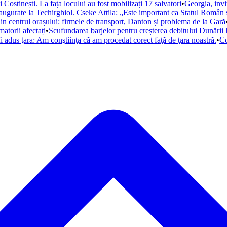
i Costinești. La fața locului au fost mobilizați 17 salvatori
•
Georgia, inv
ugurate la Techirghiol. Cseke Attila: „Este important ca Statul Român să
in centrul orașului: firmele de transport, Danton și problema de la Gară
atorii afectați
•
Scufundarea barjelor pentru creșterea debitului Dunării
fi adus ţara: Am conştiinţa că am procedat corect faţă de ţara noastră.
•
Co