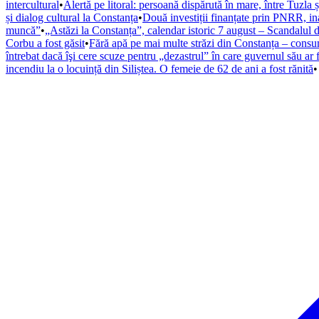
intercultural
•
Alertă pe litoral: persoană dispărută în mare, între Tuzla ș
și dialog cultural la Constanța
•
Două investiții finanțate prin PNRR, ina
muncă”
•
„Astăzi la Constanța”, calendar istoric 7 august – Scandalul d
Corbu a fost găsit
•
Fără apă pe mai multe străzi din Constanța – consum
întrebat dacă îşi cere scuze pentru „dezastrul” în care guvernul său ar 
incendiu la o locuință din Siliștea. O femeie de 62 de ani a fost rănită
•