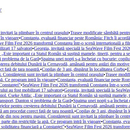
V
nvitați la plimbare în centrul orașului
•
Trasee modificate sâmbătă pentru
 în vigoare
•
Constanța, evaluată financiar peste România: Fitch îi acordă un
 Film Fest 2026 transformă Constanța într-o scenă internațională a filmul
lizați 17 salvatori
•
Georgia, invitată specială la SeaWave Film Fest 202
: „Este important ca Statul Român să susțină mamele, tinerii, pentru a s
și problema de la Gară
•
Spaima unei nopți s-a încheiat cu bucurie: copilul
șterea debitului Dunării la Cernavodă, amânată pentru astăzi din motive
t faţă de ţara noastră.
•
Copilaș de 3 ani, dispărut în localitatea Corbu
•
E
Constănțenii sunt invitați la plimbare în centrul orașului
•
Trasee modifi
pă. Ce program intră în vigoare
•
Constanța, evaluată financiar peste Român
 Constanței”
•
SeaWave Film Fest 2026 transformă Constanța într-o scenă int
cului au fost mobilizați 17 salvatori
•
Georgia, invitată specială la SeaWa
iol. Cseke Attila: „Este important ca Statul Român să susțină mamele, ti
transport, Danton și problema de la Gară
•
Spaima unei nopți s-a încheiat c
jelor pentru creșterea debitului Dunării la Cernavodă, amânată pentru a
ă am procedat corect faţă de ţara noastră.
•
Copilaș de 3 ani, dispărut în 
e din nou pentru mașini. Constănțenii sunt invitați la plimbare în centr
arte din restricțiile la apă. Ce program intră în vigoare
•
Constanța, eval
ă soliditatea financiară a Constanței”
•
SeaWave Film Fest 2026 transformă C