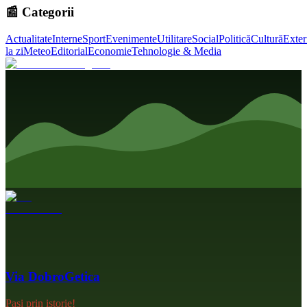
📰 Categorii
Actualitate
Interne
Sport
Evenimente
Utilitare
Social
Politică
Cultură
Exter
la zi
Meteo
Editorial
Economie
Tehnologie & Media
Via DobroGetica
Pași prin istorie!