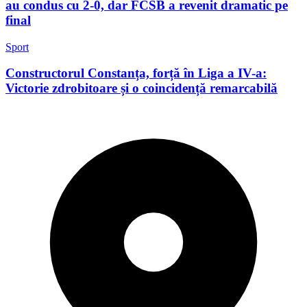
au condus cu 2-0, dar FCSB a revenit dramatic pe
final
Sport
Constructorul Constanța, forță în Liga a IV-a:
Victorie zdrobitoare și o coincidență remarcabilă