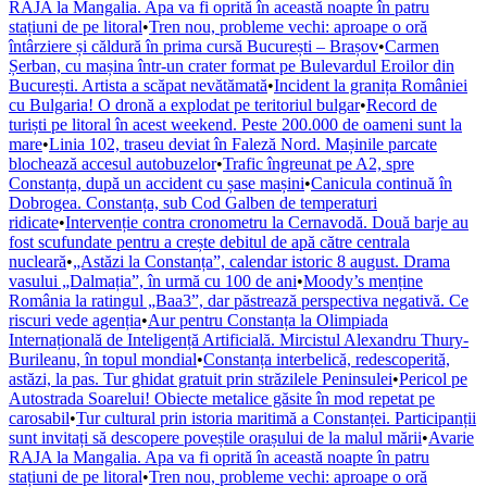
RAJA la Mangalia. Apa va fi oprită în această noapte în patru
stațiuni de pe litoral
•
Tren nou, probleme vechi: aproape o oră
întârziere și căldură în prima cursă București – Brașov
•
Carmen
Șerban, cu mașina într-un crater format pe Bulevardul Eroilor din
București. Artista a scăpat nevătămată
•
Incident la granița României
cu Bulgaria! O dronă a explodat pe teritoriul bulgar
•
Record de
turiști pe litoral în acest weekend. Peste 200.000 de oameni sunt la
mare
•
Linia 102, traseu deviat în Faleză Nord. Mașinile parcate
blochează accesul autobuzelor
•
Trafic îngreunat pe A2, spre
Constanța, după un accident cu șase mașini
•
Canicula continuă în
Dobrogea. Constanța, sub Cod Galben de temperaturi
ridicate
•
Intervenție contra cronometru la Cernavodă. Două barje au
fost scufundate pentru a crește debitul de apă către centrala
nucleară
•
„Astăzi la Constanța”, calendar istoric 8 august. Drama
vasului „Dalmația”, în urmă cu 100 de ani
•
Moody’s menține
România la ratingul „Baa3”, dar păstrează perspectiva negativă. Ce
riscuri vede agenția
•
Aur pentru Constanța la Olimpiada
Internațională de Inteligență Artificială. Mircistul Alexandru Thury-
Burileanu, în topul mondial
•
Constanța interbelică, redescoperită,
astăzi, la pas. Tur ghidat gratuit prin străzilele Peninsulei
•
Pericol pe
Autostrada Soarelui! Obiecte metalice găsite în mod repetat pe
carosabil
•
Tur cultural prin istoria maritimă a Constanței. Participanții
sunt invitați să descopere poveștile orașului de la malul mării
•
Avarie
RAJA la Mangalia. Apa va fi oprită în această noapte în patru
stațiuni de pe litoral
•
Tren nou, probleme vechi: aproape o oră