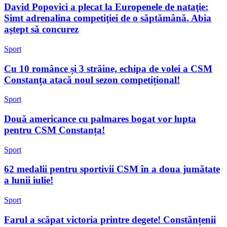
David Popovici a plecat la Europenele de nataţie:
Simt adrenalina competiţiei de o săptămână. Abia
aştept să concurez
Sport
Cu 10 românce și 3 străine, echipa de volei a CSM
Constanța atacă noul sezon competițional!
Sport
Două americance cu palmares bogat vor lupta
pentru CSM Constanța!
Sport
62 medalii pentru sportivii CSM în a doua jumătate
a lunii iulie!
Sport
Farul a scăpat victoria printre degete! Constănțenii