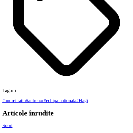
Tag-uri
#
andrei ratiu
#
antrenor
#
echipa nationala
#
Hagi
Articole înrudite
Sport