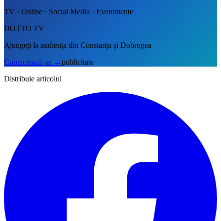
TV · Online · Social Media · Evenimente
DOTTO TV
Ajungeți la audiența din Constanța și Dobrogea
Contactează-ne
→
publicitate
Distribuie articolul