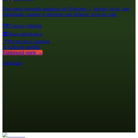
Descoperă poveștile autentice ale Dobrogei — biserici vechi, sate
tradiționale, oameni și obiceiuri care definesc acest loc unic.
🗺️
5 trasee culturale
🏛️
Situri arheologice
📍
Plecare din Constanța
📱
Aplicație mobilă
Explorează rutele →
publicitate