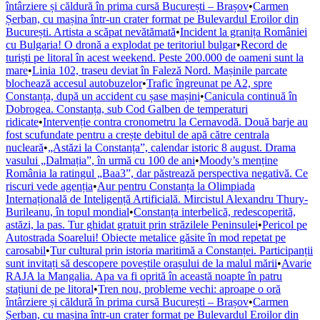
întârziere și căldură în prima cursă București – Brașov
•
Carmen
Șerban, cu mașina într-un crater format pe Bulevardul Eroilor din
București. Artista a scăpat nevătămată
•
Incident la granița României
cu Bulgaria! O dronă a explodat pe teritoriul bulgar
•
Record de
turiști pe litoral în acest weekend. Peste 200.000 de oameni sunt la
mare
•
Linia 102, traseu deviat în Faleză Nord. Mașinile parcate
blochează accesul autobuzelor
•
Trafic îngreunat pe A2, spre
Constanța, după un accident cu șase mașini
•
Canicula continuă în
Dobrogea. Constanța, sub Cod Galben de temperaturi
ridicate
•
Intervenție contra cronometru la Cernavodă. Două barje au
fost scufundate pentru a crește debitul de apă către centrala
nucleară
•
„Astăzi la Constanța”, calendar istoric 8 august. Drama
vasului „Dalmația”, în urmă cu 100 de ani
•
Moody’s menține
România la ratingul „Baa3”, dar păstrează perspectiva negativă. Ce
riscuri vede agenția
•
Aur pentru Constanța la Olimpiada
Internațională de Inteligență Artificială. Mircistul Alexandru Thury-
Burileanu, în topul mondial
•
Constanța interbelică, redescoperită,
astăzi, la pas. Tur ghidat gratuit prin străzilele Peninsulei
•
Pericol pe
Autostrada Soarelui! Obiecte metalice găsite în mod repetat pe
carosabil
•
Tur cultural prin istoria maritimă a Constanței. Participanții
sunt invitați să descopere poveștile orașului de la malul mării
•
Avarie
RAJA la Mangalia. Apa va fi oprită în această noapte în patru
stațiuni de pe litoral
•
Tren nou, probleme vechi: aproape o oră
întârziere și căldură în prima cursă București – Brașov
•
Carmen
Șerban, cu mașina într-un crater format pe Bulevardul Eroilor din