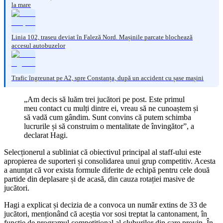
la mare
Linia 102, traseu deviat în Faleză Nord. Mașinile parcate blochează
accesul autobuzelor
Trafic îngreunat pe A2, spre Constanța, după un accident cu șase mașini
„Am decis să luăm trei jucători pe post. Este primul
meu contact cu mulți dintre ei, vreau să ne cunoaștem și
să vadă cum gândim. Sunt convins că putem schimba
lucrurile și să construim o mentalitate de învingător”, a
declarat Hagi.
Selecționerul a subliniat că obiectivul principal al staff-ului este
apropierea de suporteri și consolidarea unui grup competitiv. Acesta
a anunțat că vor exista formule diferite de echipă pentru cele două
partide din deplasare și de acasă, din cauza rotației masive de
jucători.
Hagi a explicat și decizia de a convoca un număr extins de 33 de
jucători, menționând că aceștia vor sosi treptat la cantonament, în
funcție de programul competițional al cluburilor din care provin. În