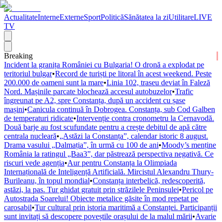
Actualitate
Interne
Externe
Sport
Politică
Sănătatea la zi
Utilitare
LIVE
TV
Breaking
Incident la granița României cu Bulgaria! O dronă a explodat pe
teritoriul bulgar
•
Record de turiști pe litoral în acest weekend. Peste
200.000 de oameni sunt la mare
•
Linia 102, traseu deviat în Faleză
Nord. Mașinile parcate blochează accesul autobuzelor
•
Trafic
îngreunat pe A2, spre Constanța, după un accident cu șase
mașini
•
Canicula continuă în Dobrogea. Constanța, sub Cod Galben
de temperaturi ridicate
•
Intervenție contra cronometru la Cernavodă.
Două barje au fost scufundate pentru a crește debitul de apă către
centrala nucleară
•
„Astăzi la Constanța”, calendar istoric 8 august.
Drama vasului „Dalmația”, în urmă cu 100 de ani
•
Moody’s menține
România la ratingul „Baa3”, dar păstrează perspectiva negativă. Ce
riscuri vede agenția
•
Aur pentru Constanța la Olimpiada
Internațională de Inteligență Artificială. Mircistul Alexandru Thury-
Burileanu, în topul mondial
•
Constanța interbelică, redescoperită,
astăzi, la pas. Tur ghidat gratuit prin străzilele Peninsulei
•
Pericol pe
Autostrada Soarelui! Obiecte metalice găsite în mod repetat pe
carosabil
•
Tur cultural prin istoria maritimă a Constanței. Participanții
sunt invitați să descopere poveștile orașului de la malul mării
•
Avarie