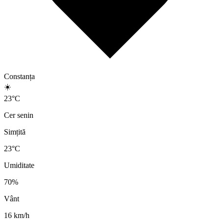
Constanța
☀️
23
°
C
Cer senin
Simțită
23
°C
Umiditate
70
%
Vânt
16
km/h