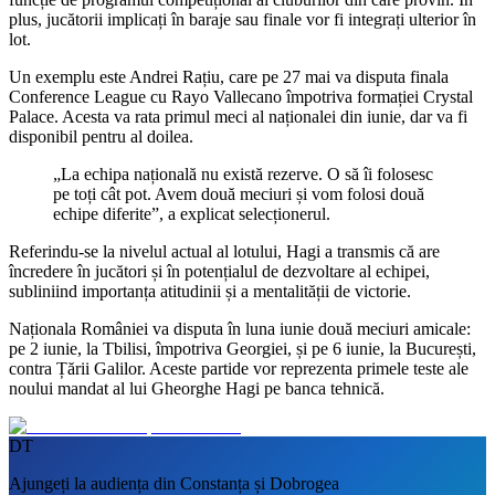
plus, jucătorii implicați în baraje sau finale vor fi integrați ulterior în
lot.
Un exemplu este Andrei Rațiu, care pe 27 mai va disputa finala
Conference League cu Rayo Vallecano împotriva formației Crystal
Palace. Acesta va rata primul meci al naționalei din iunie, dar va fi
disponibil pentru al doilea.
„La echipa națională nu există rezerve. O să îi folosesc
pe toți cât pot. Avem două meciuri și vom folosi două
echipe diferite”, a explicat selecționerul.
Referindu-se la nivelul actual al lotului, Hagi a transmis că are
încredere în jucători și în potențialul de dezvoltare al echipei,
subliniind importanța atitudinii și a mentalității de victorie.
Naționala României va disputa în luna iunie două meciuri amicale:
pe 2 iunie, la Tbilisi, împotriva Georgiei, și pe 6 iunie, la București,
contra Țării Galilor. Aceste partide vor reprezenta primele teste ale
noului mandat al lui Gheorghe Hagi pe banca tehnică.
DT
Ajungeți la audiența din Constanța și Dobrogea