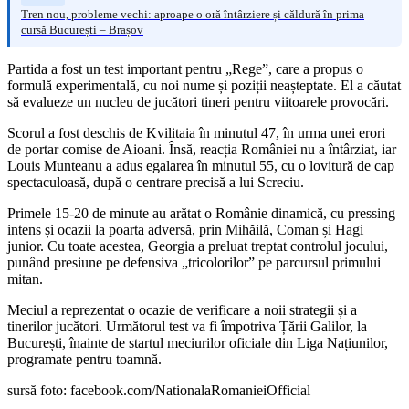
Tren nou, probleme vechi: aproape o oră întârziere și căldură în prima
cursă București – Brașov
Partida a fost un test important pentru „Rege”, care a propus o
formulă experimentală, cu noi nume și poziții neașteptate. El a căutat
să evalueze un nucleu de jucători tineri pentru viitoarele provocări.
Scorul a fost deschis de Kvilitaia în minutul 47, în urma unei erori
de portar comise de Aioani. Însă, reacția României nu a întârziat, iar
Louis Munteanu a adus egalarea în minutul 55, cu o lovitură de cap
spectaculoasă, după o centrare precisă a lui Screciu.
Primele 15-20 de minute au arătat o Românie dinamică, cu pressing
intens și ocazii la poarta adversă, prin Mihăilă, Coman și Hagi
junior. Cu toate acestea, Georgia a preluat treptat controlul jocului,
punând presiune pe defensiva „tricolorilor” pe parcursul primului
mitan.
Meciul a reprezentat o ocazie de verificare a noii strategii și a
tinerilor jucători. Următorul test va fi împotriva Țării Galilor, la
București, înainte de startul meciurilor oficiale din Liga Națiunilor,
programate pentru toamnă.
sursă foto: facebook.com/NationalaRomanieiOfficial