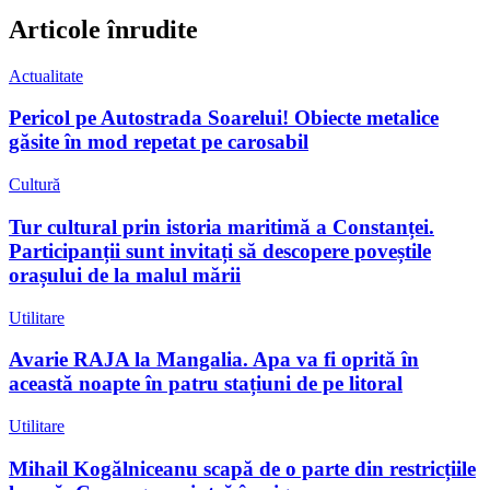
Articole înrudite
Actualitate
Pericol pe Autostrada Soarelui! Obiecte metalice
găsite în mod repetat pe carosabil
Cultură
Tur cultural prin istoria maritimă a Constanței.
Participanții sunt invitați să descopere poveștile
orașului de la malul mării
Utilitare
Avarie RAJA la Mangalia. Apa va fi oprită în
această noapte în patru stațiuni de pe litoral
Utilitare
Mihail Kogălniceanu scapă de o parte din restricțiile