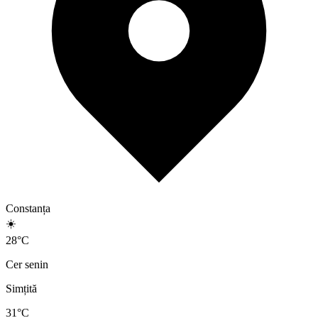
Constanța
☀️
28
°
C
Cer senin
Simțită
31
°C