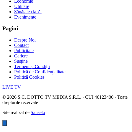
Economie
Utilitare
Sănătatea la Zi
Evenimente
Pagini
Despre Noi
Contact
Publicitate
Cariere
Susține
Termeni și Condiții
Politică de Confidențialitate
Politică Cookies
LIVE TV
©
2026
S.C. DOTTO TV MEDIA S.R.L. · CUI 46123400 · Toate
drepturile rezervate
Site realizat de
Sanselo