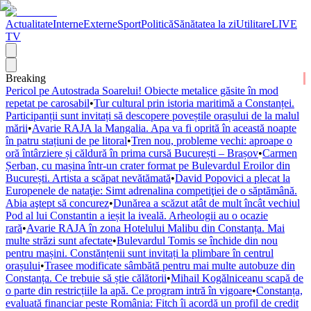
Actualitate
Interne
Externe
Sport
Politică
Sănătatea la zi
Utilitare
LIVE
TV
Breaking
Pericol pe Autostrada Soarelui! Obiecte metalice găsite în mod
repetat pe carosabil
•
Tur cultural prin istoria maritimă a Constanței.
Participanții sunt invitați să descopere poveștile orașului de la malul
mării
•
Avarie RAJA la Mangalia. Apa va fi oprită în această noapte
în patru stațiuni de pe litoral
•
Tren nou, probleme vechi: aproape o
oră întârziere și căldură în prima cursă București – Brașov
•
Carmen
Șerban, cu mașina într-un crater format pe Bulevardul Eroilor din
București. Artista a scăpat nevătămată
•
David Popovici a plecat la
Europenele de nataţie: Simt adrenalina competiţiei de o săptămână.
Abia aştept să concurez
•
Dunărea a scăzut atât de mult încât vechiul
Pod al lui Constantin a ieșit la iveală. Arheologii au o ocazie
rară
•
Avarie RAJA în zona Hotelului Malibu din Constanța. Mai
multe străzi sunt afectate
•
Bulevardul Tomis se închide din nou
pentru mașini. Constănțenii sunt invitați la plimbare în centrul
orașului
•
Trasee modificate sâmbătă pentru mai multe autobuze din
Constanța. Ce trebuie să știe călătorii
•
Mihail Kogălniceanu scapă de
o parte din restricțiile la apă. Ce program intră în vigoare
•
Constanța,
evaluată financiar peste România: Fitch îi acordă un profil de credit