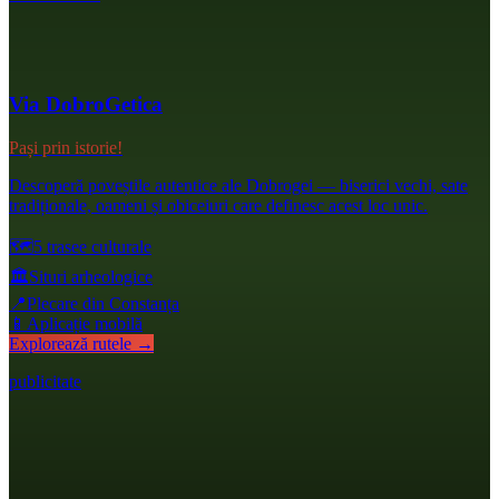
Via DobroGetica
Pași prin istorie!
Descoperă poveștile autentice ale Dobrogei — biserici vechi, sate
tradiționale, oameni și obiceiuri care definesc acest loc unic.
🗺️
5 trasee culturale
🏛️
Situri arheologice
📍
Plecare din Constanța
📱
Aplicație mobilă
Explorează rutele →
publicitate