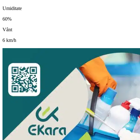
Umiditate
60
%
Vânt
6
km/h