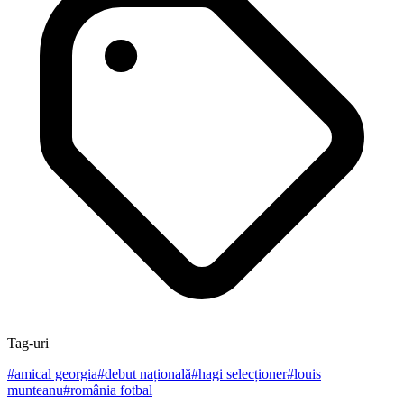
Tag-uri
#
amical georgia
#
debut națională
#
hagi selecționer
#
louis
munteanu
#
românia fotbal