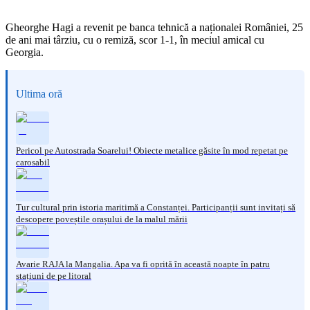
Gheorghe Hagi a revenit pe banca tehnică a naționalei României, 25
de ani mai târziu, cu o remiză, scor 1-1, în meciul amical cu
Georgia.
Ultima oră
Pericol pe Autostrada Soarelui! Obiecte metalice găsite în mod repetat pe
carosabil
Tur cultural prin istoria maritimă a Constanței. Participanții sunt invitați să
descopere poveștile orașului de la malul mării
Avarie RAJA la Mangalia. Apa va fi oprită în această noapte în patru
stațiuni de pe litoral