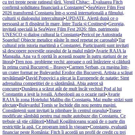
cu trei trepte peste ratingul țării. Vergil Chițac: „Evaluarea Fitch
confirmă soliditatea financiară a Constanței”
•
SeaWave Film Fest
2026 transformă Constanța într-o scenă internațională a filmului,
culturii și dialogului intercultural
•
UPDATE. Alertă după ce o
persoană ar fi dispărut în mare, între Tuzla și Costinești
•
Georgia,
invitată specială la SeaWave Film Fest 2026: film, patrimoniu
UNESCO și dialog cultural la Constanța
•
Pericol pe Autostrada
Soarelui! Obiecte metalice găsite în mod repetat pe carosabil
•
Tur
cultural prin istoria maritimă a Constanței. Participanții sunt invitați
să descopere poveștile orașului de la malul mării
•
Avarie RAJA la
Mangalia. Apa va fi oprită în această noapte în patru stațiuni de pe
litoral
•
Tren nou, probleme vechi: aproape o oră întârziere și căldură
în prima cursă București – Brașov
•
Carmen Șerban, cu mașina într-
un crater format pe Bulevardul Eroilor din București. Artista a scăpat
nevătămată
•
David Popovici a plecat la Europenele de nataţie: Simt
adrenalina competiţiei de o săptămână. Abia aştept să
concurez
•
Dunărea a scăzut atât de mult încât vechiul Pod al lui
Constantin a ieșit la iveală. Arheologii au o ocazie rară
•
Avarie
RAJA în zona Hotelului Malibu din Constanța. Mai multe străzi sunt
afectate
•
Bulevardul Tomis se închide din nou pentru mașini.
Constănțenii sunt invitați la plimbare în centrul orașului
•
Trasee
modificate sâmbătă pentru mai multe autobuze din Constanța. Ce
trebuie să știe călătorii
•
Mihail Kogălniceanu scapă de o parte din
restricțiile la apă. Ce program intră în vigoare
•
Constanța, evaluată
financiar peste România: Fitch îi acordă un profil de credit cu trei