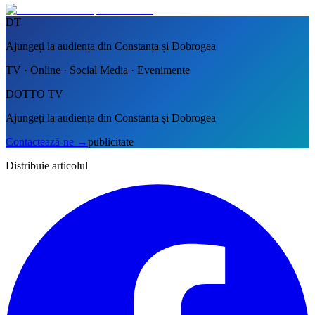
DT
Ajungeți la audiența din Constanța și Dobrogea
TV · Online · Social Media · Evenimente
DOTTO TV
Ajungeți la audiența din Constanța și Dobrogea
Contactează-ne
→
publicitate
Distribuie articolul