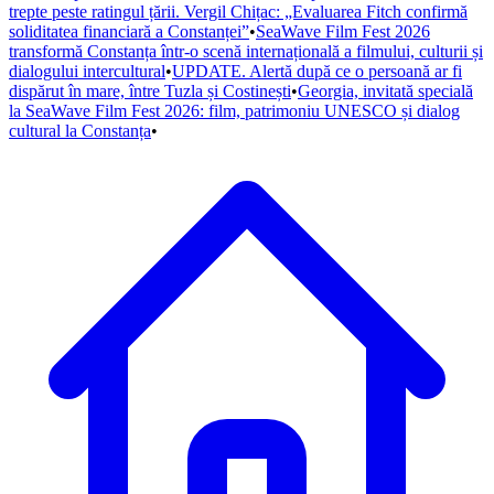
trepte peste ratingul țării. Vergil Chițac: „Evaluarea Fitch confirmă
soliditatea financiară a Constanței”
•
SeaWave Film Fest 2026
transformă Constanța într-o scenă internațională a filmului, culturii și
dialogului intercultural
•
UPDATE. Alertă după ce o persoană ar fi
dispărut în mare, între Tuzla și Costinești
•
Georgia, invitată specială
la SeaWave Film Fest 2026: film, patrimoniu UNESCO și dialog
cultural la Constanța
•