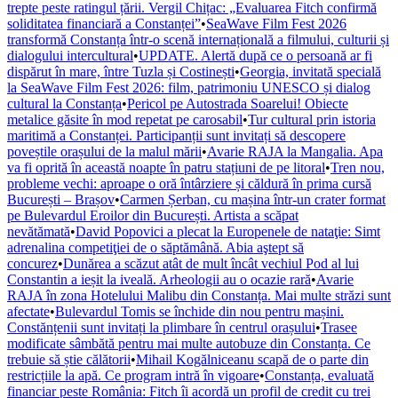
trepte peste ratingul țării. Vergil Chițac: „Evaluarea Fitch confirmă
soliditatea financiară a Constanței”
•
SeaWave Film Fest 2026
transformă Constanța într-o scenă internațională a filmului, culturii și
dialogului intercultural
•
UPDATE. Alertă după ce o persoană ar fi
dispărut în mare, între Tuzla și Costinești
•
Georgia, invitată specială
la SeaWave Film Fest 2026: film, patrimoniu UNESCO și dialog
cultural la Constanța
•
Pericol pe Autostrada Soarelui! Obiecte
metalice găsite în mod repetat pe carosabil
•
Tur cultural prin istoria
maritimă a Constanței. Participanții sunt invitați să descopere
poveștile orașului de la malul mării
•
Avarie RAJA la Mangalia. Apa
va fi oprită în această noapte în patru stațiuni de pe litoral
•
Tren nou,
probleme vechi: aproape o oră întârziere și căldură în prima cursă
București – Brașov
•
Carmen Șerban, cu mașina într-un crater format
pe Bulevardul Eroilor din București. Artista a scăpat
nevătămată
•
David Popovici a plecat la Europenele de nataţie: Simt
adrenalina competiţiei de o săptămână. Abia aştept să
concurez
•
Dunărea a scăzut atât de mult încât vechiul Pod al lui
Constantin a ieșit la iveală. Arheologii au o ocazie rară
•
Avarie
RAJA în zona Hotelului Malibu din Constanța. Mai multe străzi sunt
afectate
•
Bulevardul Tomis se închide din nou pentru mașini.
Constănțenii sunt invitați la plimbare în centrul orașului
•
Trasee
modificate sâmbătă pentru mai multe autobuze din Constanța. Ce
trebuie să știe călătorii
•
Mihail Kogălniceanu scapă de o parte din
restricțiile la apă. Ce program intră în vigoare
•
Constanța, evaluată
financiar peste România: Fitch îi acordă un profil de credit cu trei