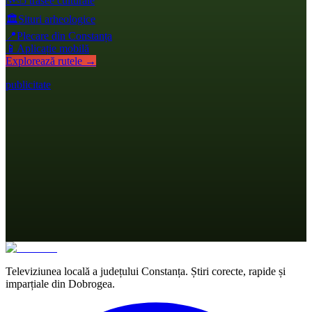
🗺️
5 trasee culturale
🏛️
Situri arheologice
📍
Plecare din Constanța
📱
Aplicație mobilă
Explorează rutele →
publicitate
Televiziunea locală a județului Constanța. Știri corecte, rapide și
imparțiale din Dobrogea.