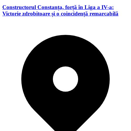
Constructorul Constanța, forță în Liga a IV-a:
Victorie zdrobitoare și o coincidență remarcabilă