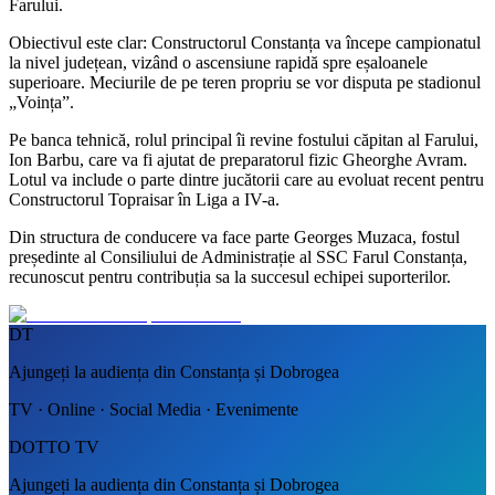
Farului.
Obiectivul este clar: Constructorul Constanța va începe campionatul
la nivel județean, vizând o ascensiune rapidă spre eșaloanele
superioare. Meciurile de pe teren propriu se vor disputa pe stadionul
„Voința”.
Pe banca tehnică, rolul principal îi revine fostului căpitan al Farului,
Ion Barbu, care va fi ajutat de preparatorul fizic Gheorghe Avram.
Lotul va include o parte dintre jucătorii care au evoluat recent pentru
Constructorul Topraisar în Liga a IV-a.
Din structura de conducere va face parte Georges Muzaca, fostul
președinte al Consiliului de Administrație al SSC Farul Constanța,
recunoscut pentru contribuția sa la succesul echipei suporterilor.
DT
Ajungeți la audiența din Constanța și Dobrogea
TV · Online · Social Media · Evenimente
DOTTO TV
Ajungeți la audiența din Constanța și Dobrogea