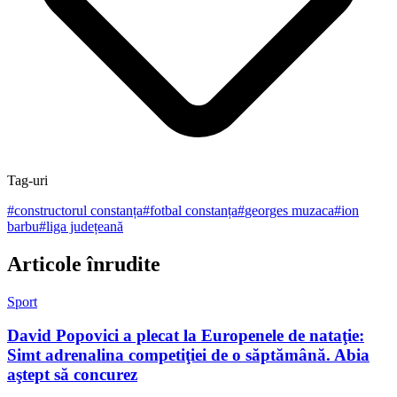
Tag-uri
#
constructorul constanța
#
fotbal constanța
#
georges muzaca
#
ion
barbu
#
liga județeană
Articole înrudite
Sport
David Popovici a plecat la Europenele de nataţie:
Simt adrenalina competiţiei de o săptămână. Abia
aştept să concurez