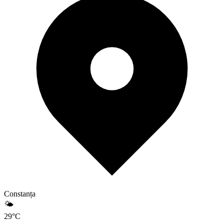
Constanța
🌤️
29
°
C