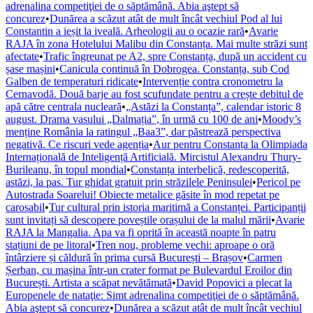
adrenalina competiţiei de o săptămână. Abia aştept să
concurez
•
Dunărea a scăzut atât de mult încât vechiul Pod al lui
Constantin a ieșit la iveală. Arheologii au o ocazie rară
•
Avarie
RAJA în zona Hotelului Malibu din Constanța. Mai multe străzi sunt
afectate
•
Trafic îngreunat pe A2, spre Constanța, după un accident cu
șase mașini
•
Canicula continuă în Dobrogea. Constanța, sub Cod
Galben de temperaturi ridicate
•
Intervenție contra cronometru la
Cernavodă. Două barje au fost scufundate pentru a crește debitul de
apă către centrala nucleară
•
„Astăzi la Constanța”, calendar istoric 8
august. Drama vasului „Dalmația”, în urmă cu 100 de ani
•
Moody’s
menține România la ratingul „Baa3”, dar păstrează perspectiva
negativă. Ce riscuri vede agenția
•
Aur pentru Constanța la Olimpiada
Internațională de Inteligență Artificială. Mircistul Alexandru Thury-
Burileanu, în topul mondial
•
Constanța interbelică, redescoperită,
astăzi, la pas. Tur ghidat gratuit prin străzilele Peninsulei
•
Pericol pe
Autostrada Soarelui! Obiecte metalice găsite în mod repetat pe
carosabil
•
Tur cultural prin istoria maritimă a Constanței. Participanții
sunt invitați să descopere poveștile orașului de la malul mării
•
Avarie
RAJA la Mangalia. Apa va fi oprită în această noapte în patru
stațiuni de pe litoral
•
Tren nou, probleme vechi: aproape o oră
întârziere și căldură în prima cursă București – Brașov
•
Carmen
Șerban, cu mașina într-un crater format pe Bulevardul Eroilor din
București. Artista a scăpat nevătămată
•
David Popovici a plecat la
Europenele de nataţie: Simt adrenalina competiţiei de o săptămână.
Abia aştept să concurez
•
Dunărea a scăzut atât de mult încât vechiul