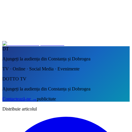
DT
Ajungeți la audiența din Constanța și Dobrogea
TV · Online · Social Media · Evenimente
DOTTO TV
Ajungeți la audiența din Constanța și Dobrogea
Contactează-ne
→
publicitate
Distribuie articolul