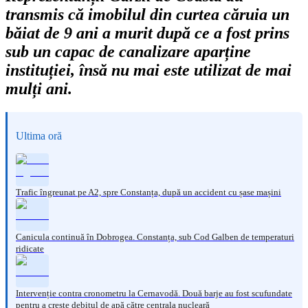
transmis că imobilul din curtea căruia un
băiat de 9 ani a murit după ce a fost prins
sub un capac de canalizare aparține
instituției, însă nu mai este utilizat de mai
mulți ani.
Ultima oră
Trafic îngreunat pe A2, spre Constanța, după un accident cu șase mașini
Canicula continuă în Dobrogea. Constanța, sub Cod Galben de temperaturi
ridicate
Intervenție contra cronometru la Cernavodă. Două barje au fost scufundate
pentru a crește debitul de apă către centrala nucleară