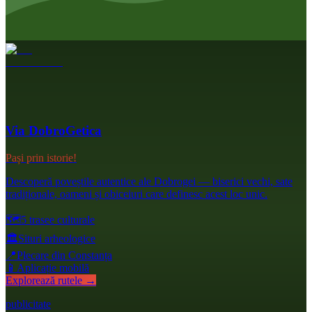
Via DobroGetica
Pași prin istorie!
Descoperă poveștile autentice ale Dobrogei — biserici vechi, sate
tradiționale, oameni și obiceiuri care definesc acest loc unic.
🗺️
5 trasee culturale
🏛️
Situri arheologice
📍
Plecare din Constanța
📱
Aplicație mobilă
Explorează rutele →
publicitate