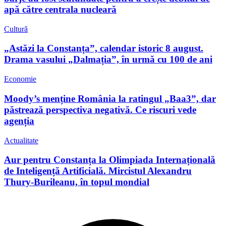
apă către centrala nucleară
Cultură
„Astăzi la Constanța”, calendar istoric 8 august.
Drama vasului „Dalmația”, în urmă cu 100 de ani
Economie
Moody’s menține România la ratingul „Baa3”, dar
păstrează perspectiva negativă. Ce riscuri vede
agenția
Actualitate
Aur pentru Constanța la Olimpiada Internațională
de Inteligență Artificială. Mircistul Alexandru
Thury-Burileanu, în topul mondial