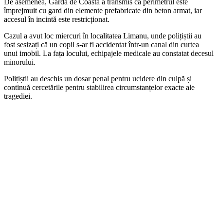
De asemenea, Garda de Coastă a transmis că perimetrul este
împrejmuit cu gard din elemente prefabricate din beton armat, iar
accesul în incintă este restricționat.
Cazul a avut loc miercuri în localitatea Limanu, unde polițiștii au
fost sesizați că un copil s-ar fi accidentat într-un canal din curtea
unui imobil. La fața locului, echipajele medicale au constatat decesul
minorului.
Polițiștii au deschis un dosar penal pentru ucidere din culpă și
continuă cercetările pentru stabilirea circumstanțelor exacte ale
tragediei.