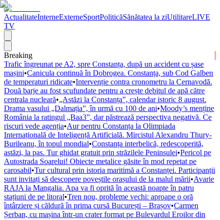
Actualitate
Interne
Externe
Sport
Politică
Sănătatea la zi
Utilitare
LIVE
TV
Breaking
Trafic îngreunat pe A2, spre Constanța, după un accident cu șase
mașini
•
Canicula continuă în Dobrogea. Constanța, sub Cod Galben
de temperaturi ridicate
•
Intervenție contra cronometru la Cernavodă.
Două barje au fost scufundate pentru a crește debitul de apă către
centrala nucleară
•
„Astăzi la Constanța”, calendar istoric 8 august.
Drama vasului „Dalmația”, în urmă cu 100 de ani
•
Moody’s menține
România la ratingul „Baa3”, dar păstrează perspectiva negativă. Ce
riscuri vede agenția
•
Aur pentru Constanța la Olimpiada
Internațională de Inteligență Artificială. Mircistul Alexandru Thury-
Burileanu, în topul mondial
•
Constanța interbelică, redescoperită,
astăzi, la pas. Tur ghidat gratuit prin străzilele Peninsulei
•
Pericol pe
Autostrada Soarelui! Obiecte metalice găsite în mod repetat pe
carosabil
•
Tur cultural prin istoria maritimă a Constanței. Participanții
sunt invitați să descopere poveștile orașului de la malul mării
•
Avarie
RAJA la Mangalia. Apa va fi oprită în această noapte în patru
stațiuni de pe litoral
•
Tren nou, probleme vechi: aproape o oră
întârziere și căldură în prima cursă București – Brașov
•
Carmen
Șerban, cu mașina într-un crater format pe Bulevardul Eroilor din