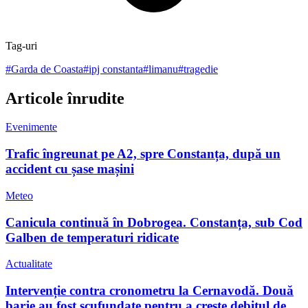
Tag-uri
#
Garda de Coasta
#
ipj constanta
#
limanu
#
tragedie
Articole înrudite
Evenimente
Trafic îngreunat pe A2, spre Constanța, după un
accident cu șase mașini
Meteo
Canicula continuă în Dobrogea. Constanța, sub Cod
Galben de temperaturi ridicate
Actualitate
Intervenție contra cronometru la Cernavodă. Două
barje au fost scufundate pentru a crește debitul de