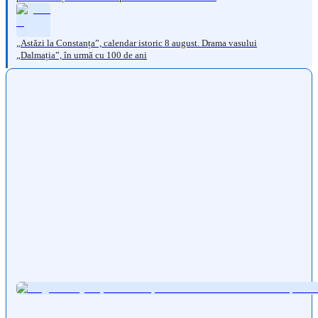
„Astăzi la Constanța”, calendar istoric 8 august. Drama vasului
„Dalmația”, în urmă cu 100 de ani