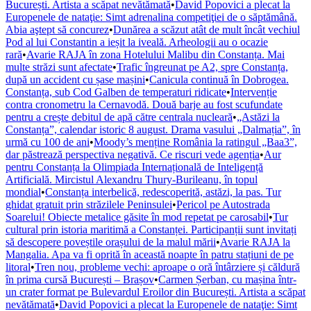
București. Artista a scăpat nevătămată
•
David Popovici a plecat la
Europenele de nataţie: Simt adrenalina competiţiei de o săptămână.
Abia aştept să concurez
•
Dunărea a scăzut atât de mult încât vechiul
Pod al lui Constantin a ieșit la iveală. Arheologii au o ocazie
rară
•
Avarie RAJA în zona Hotelului Malibu din Constanța. Mai
multe străzi sunt afectate
•
Trafic îngreunat pe A2, spre Constanța,
după un accident cu șase mașini
•
Canicula continuă în Dobrogea.
Constanța, sub Cod Galben de temperaturi ridicate
•
Intervenție
contra cronometru la Cernavodă. Două barje au fost scufundate
pentru a crește debitul de apă către centrala nucleară
•
„Astăzi la
Constanța”, calendar istoric 8 august. Drama vasului „Dalmația”, în
urmă cu 100 de ani
•
Moody’s menține România la ratingul „Baa3”,
dar păstrează perspectiva negativă. Ce riscuri vede agenția
•
Aur
pentru Constanța la Olimpiada Internațională de Inteligență
Artificială. Mircistul Alexandru Thury-Burileanu, în topul
mondial
•
Constanța interbelică, redescoperită, astăzi, la pas. Tur
ghidat gratuit prin străzilele Peninsulei
•
Pericol pe Autostrada
Soarelui! Obiecte metalice găsite în mod repetat pe carosabil
•
Tur
cultural prin istoria maritimă a Constanței. Participanții sunt invitați
să descopere poveștile orașului de la malul mării
•
Avarie RAJA la
Mangalia. Apa va fi oprită în această noapte în patru stațiuni de pe
litoral
•
Tren nou, probleme vechi: aproape o oră întârziere și căldură
în prima cursă București – Brașov
•
Carmen Șerban, cu mașina într-
un crater format pe Bulevardul Eroilor din București. Artista a scăpat
nevătămată
•
David Popovici a plecat la Europenele de nataţie: Simt