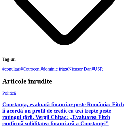
Tag-uri
#
conultari
#
Cotroceni
#
dominic fritz
#
Nicusor Dan
#
USR
Articole înrudite
Politică
Constanța, evaluată financiar peste România: Fitch
îi acordă un profil de credit cu trei trepte peste
ratingul țării. Vergil Chițac: „Evaluarea Fitch
confirmă soliditatea financiară a Constanței”