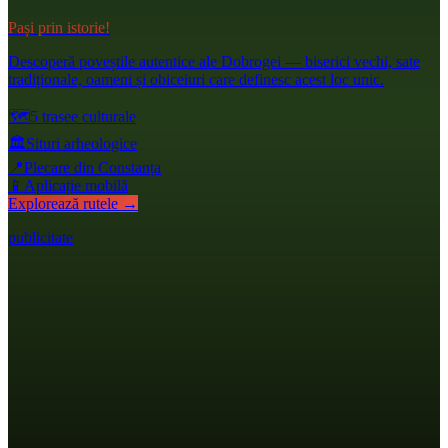
Pași prin istorie!
Descoperă poveștile autentice ale Dobrogei — biserici vechi, sate
tradiționale, oameni și obiceiuri care definesc acest loc unic.
🗺️
5 trasee culturale
🏛️
Situri arheologice
📍
Plecare din Constanța
📱
Aplicație mobilă
Explorează rutele →
publicitate