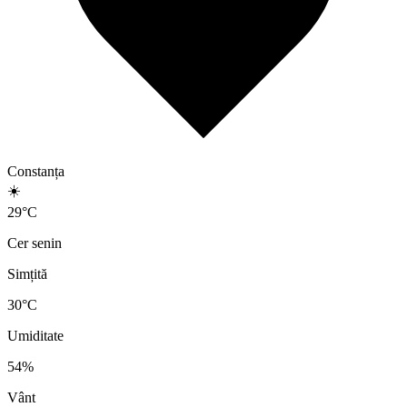
Constanța
☀️
29
°
C
Cer senin
Simțită
30
°C
Umiditate
54
%
Vânt