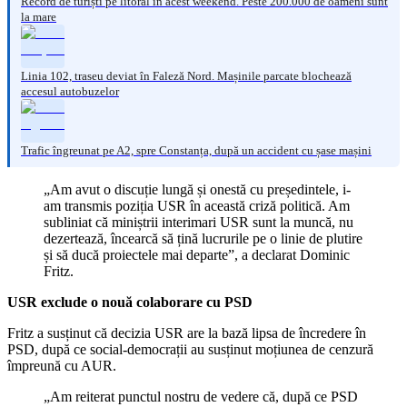
Record de turiști pe litoral în acest weekend. Peste 200.000 de oameni sunt
la mare
Linia 102, traseu deviat în Faleză Nord. Mașinile parcate blochează
accesul autobuzelor
Trafic îngreunat pe A2, spre Constanța, după un accident cu șase mașini
„Am avut o discuție lungă și onestă cu președintele, i-
am transmis poziția USR în această criză politică. Am
subliniat că miniștrii interimari USR sunt la muncă, nu
dezertează, încearcă să țină lucrurile pe o linie de plutire
și să ducă proiectele mai departe”, a declarat Dominic
Fritz.
USR exclude o nouă colaborare cu PSD
Fritz a susținut că decizia USR are la bază lipsa de încredere în
PSD, după ce social-democrații au susținut moțiunea de cenzură
împreună cu AUR.
„Am reiterat punctul nostru de vedere că, după ce PSD