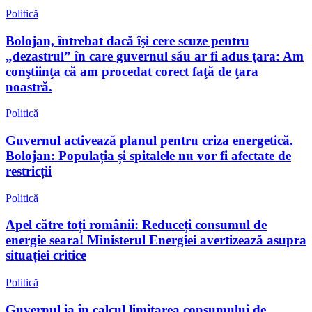
Politică
Bolojan, întrebat dacă îşi cere scuze pentru
„dezastrul” în care guvernul său ar fi adus ţara: Am
conştiinţa că am procedat corect faţă de ţara
noastră.
Politică
Guvernul activează planul pentru criza energetică.
Bolojan: Populația și spitalele nu vor fi afectate de
restricții
Politică
Apel către toți românii: Reduceți consumul de
energie seara! Ministerul Energiei avertizează asupra
situației critice
Politică
Guvernul ia în calcul limitarea consumului de