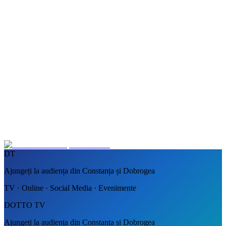
DT
Ajungeți la audiența din Constanța și Dobrogea
TV · Online · Social Media · Evenimente
DOTTO TV
Ajungeți la audiența din Constanța și Dobrogea