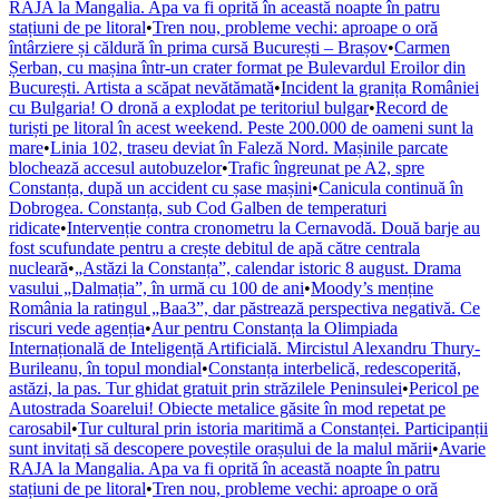
RAJA la Mangalia. Apa va fi oprită în această noapte în patru
stațiuni de pe litoral
•
Tren nou, probleme vechi: aproape o oră
întârziere și căldură în prima cursă București – Brașov
•
Carmen
Șerban, cu mașina într-un crater format pe Bulevardul Eroilor din
București. Artista a scăpat nevătămată
•
Incident la granița României
cu Bulgaria! O dronă a explodat pe teritoriul bulgar
•
Record de
turiști pe litoral în acest weekend. Peste 200.000 de oameni sunt la
mare
•
Linia 102, traseu deviat în Faleză Nord. Mașinile parcate
blochează accesul autobuzelor
•
Trafic îngreunat pe A2, spre
Constanța, după un accident cu șase mașini
•
Canicula continuă în
Dobrogea. Constanța, sub Cod Galben de temperaturi
ridicate
•
Intervenție contra cronometru la Cernavodă. Două barje au
fost scufundate pentru a crește debitul de apă către centrala
nucleară
•
„Astăzi la Constanța”, calendar istoric 8 august. Drama
vasului „Dalmația”, în urmă cu 100 de ani
•
Moody’s menține
România la ratingul „Baa3”, dar păstrează perspectiva negativă. Ce
riscuri vede agenția
•
Aur pentru Constanța la Olimpiada
Internațională de Inteligență Artificială. Mircistul Alexandru Thury-
Burileanu, în topul mondial
•
Constanța interbelică, redescoperită,
astăzi, la pas. Tur ghidat gratuit prin străzilele Peninsulei
•
Pericol pe
Autostrada Soarelui! Obiecte metalice găsite în mod repetat pe
carosabil
•
Tur cultural prin istoria maritimă a Constanței. Participanții
sunt invitați să descopere poveștile orașului de la malul mării
•
Avarie
RAJA la Mangalia. Apa va fi oprită în această noapte în patru
stațiuni de pe litoral
•
Tren nou, probleme vechi: aproape o oră