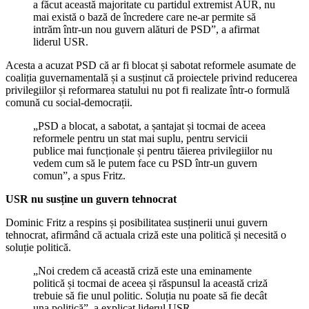
a făcut această majoritate cu partidul extremist AUR, nu
mai există o bază de încredere care ne-ar permite să
intrăm într-un nou guvern alături de PSD”, a afirmat
liderul USR.
Acesta a acuzat PSD că ar fi blocat și sabotat reformele asumate de
coaliția guvernamentală și a susținut că proiectele privind reducerea
privilegiilor și reformarea statului nu pot fi realizate într-o formulă
comună cu social-democrații.
„PSD a blocat, a sabotat, a șantajat și tocmai de aceea
reformele pentru un stat mai suplu, pentru servicii
publice mai funcționale și pentru tăierea privilegiilor nu
vedem cum să le putem face cu PSD într-un guvern
comun”, a spus Fritz.
USR nu susține un guvern tehnocrat
Dominic Fritz a respins și posibilitatea susținerii unui guvern
tehnocrat, afirmând că actuala criză este una politică și necesită o
soluție politică.
„Noi credem că această criză este una eminamente
politică și tocmai de aceea și răspunsul la această criză
trebuie să fie unul politic. Soluția nu poate să fie decât
una politică”, a explicat liderul USR.