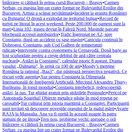
întârziere și căldură în prima cursă București – Brașov
•
Carmen
Șerban, cu mașina într-un crater format pe Bulevardul Eroilor din
București. Artista a scăpat nevătămată
•
Incident la granița României
cu Bulgaria! O dronă a explodat pe teritoriul bulgar
•
Record de
turiști pe litoral în acest weekend. Peste 200.000 de oameni sunt la
mare
•
Linia 102, traseu deviat în Faleză Nord. Mașinile parcate
blochează accesul autobuzelor
•
Trafic îngreunat pe A2, spre
Constanța, după un accident cu șase mașini
•
Canicula continuă în
Dobrogea. Constanța, sub Cod Galben de temperaturi
ridicate
•
Intervenție contra cronometru la Cernavodă. Două barje au
fost scufundate pentru a crește debitul de apă către centrala
nucleară
•
„Astăzi la Constanța”, calendar istoric 8 august. Drama
vasului „Dalmația”, în urmă cu 100 de ani
•
Moody’s menține
România la ratingul „Baa3”, dar păstrează perspectiva negativă. Ce
riscuri vede agenția
•
Aur pentru Constanța la Olimpiada
Internațională de Inteligență Artificială. Mircistul Alexandru Thury-
Burileanu, în topul mondial
•
Constanța interbelică, redescoperită,
astăzi, la pas. Tur ghidat gratuit prin străzilele Peninsulei
•
Pericol pe
Autostrada Soarelui! Obiecte metalice găsite în mod repetat pe
carosabil
•
Tur cultural prin istoria maritimă a Constanței. Participanții
sunt invitați să descopere poveștile orașului de la malul mării
•
Avarie
RAJA la Mangalia. Apa va fi oprită în această noapte în patru
stațiuni de pe litoral
•
Tren nou, probleme vechi: aproape o oră
întârziere și căldură în prima cursă București – Brașov
•
Carmen
Șerban, cu mașina într-un crater format pe Bulevardul Eroilor din