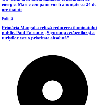
energie. Marile companii vor fi anunțate cu 24 de
ore înainte
Politică
Primăria Mangalia refuză reducerea iluminatului
public. Paul Foleanu: „Siguranța cetățenilor și a
turiștilor este o prioritate absolută”