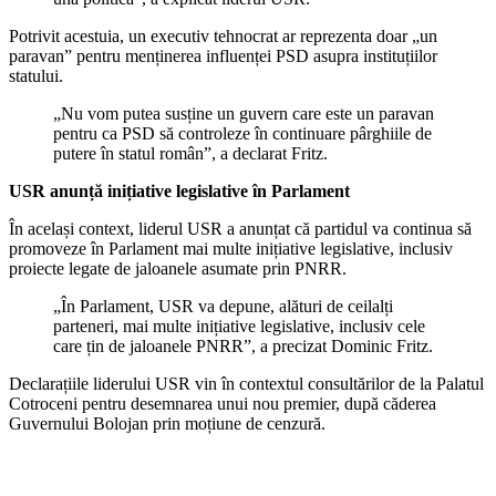
Potrivit acestuia, un executiv tehnocrat ar reprezenta doar „un
paravan” pentru menținerea influenței PSD asupra instituțiilor
statului.
„Nu vom putea susține un guvern care este un paravan
pentru ca PSD să controleze în continuare pârghiile de
putere în statul român”, a declarat Fritz.
USR anunță inițiative legislative în Parlament
În același context, liderul USR a anunțat că partidul va continua să
promoveze în Parlament mai multe inițiative legislative, inclusiv
proiecte legate de jaloanele asumate prin PNRR.
„În Parlament, USR va depune, alături de ceilalți
parteneri, mai multe inițiative legislative, inclusiv cele
care țin de jaloanele PNRR”, a precizat Dominic Fritz.
Declarațiile liderului USR vin în contextul consultărilor de la Palatul
Cotroceni pentru desemnarea unui nou premier, după căderea
Guvernului Bolojan prin moțiune de cenzură.