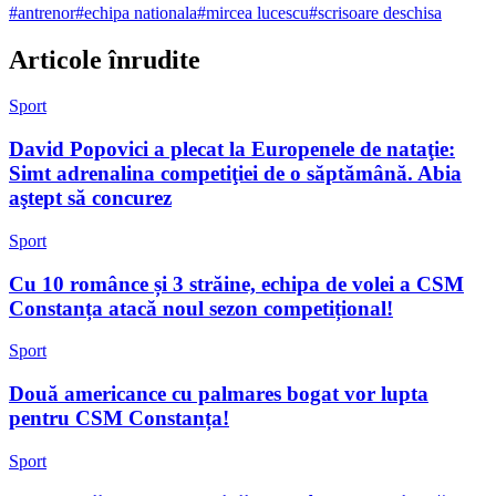
#
antrenor
#
echipa nationala
#
mircea lucescu
#
scrisoare deschisa
Articole înrudite
Sport
David Popovici a plecat la Europenele de nataţie:
Simt adrenalina competiţiei de o săptămână. Abia
aştept să concurez
Sport
Cu 10 românce și 3 străine, echipa de volei a CSM
Constanța atacă noul sezon competițional!
Sport
Două americance cu palmares bogat vor lupta
pentru CSM Constanța!
Sport