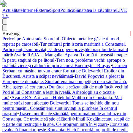
Actualitate
Interne
Externe
Sport
Politică
Sănătatea la zi
Utilitare
LIVE
TV
Breaking
Pericol pe Autostrada Soarelui! Obiecte metalice găsite în mod
repetat pe carosabil
•
Tur cultural prin istoria maritimă a Constanței.
Participanții sunt invitați să descopere poveștile orașului de la malul
mării
•
Avarie RAJA la Mangalia. Apa va fi oprită în această noapte
în patru stațiuni de pe litoral
•
Tren nou, probleme vechi: aproape o
oră întârziere și căldură în prima cursă București – Brașov
•
Carmen
Șerban, cu mașina într-un crater format pe Bulevardul Eroilor din
București. Artista a scăpat nevătămată
•
David Popovici a plecat la
Europenele de nataţie: Simt adrenalina competiţiei de o săptămână.
Abia aştept să concurez
•
Dunărea a scăzut atât de mult încât vechiul
Pod al lui Constantin a ieșit la iveală. Arheologii au o ocazie
rară
•
Avarie RAJA în zona Hotelului Malibu din Constanța. Mai
multe străzi sunt afectate
•
Bulevardul Tomis se închide din nou
pentru mașini. Constănțenii sunt invitați la plimbare în centrul
orașului
•
Trasee modificate sâmbătă pentru mai multe autobuze din
Constanța. Ce trebuie să știe călătorii
•
Mihail Kogălniceanu scapă de
o parte din restricțiile la apă. Ce program intră în vigoare
•
Constanța,
evaluată financiar peste România: Fitch îi acordă un profil de credit