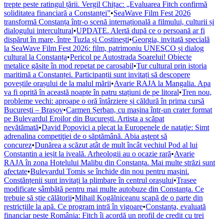
trepte peste ratingul țării. Vergil Chițac: „Evaluarea Fitch confirmă
soliditatea financiară a Constanței”
•
SeaWave Film Fest 2026
transformă Constanța într-o scenă internațională a filmului, culturii și
dialogului intercultural
•
UPDATE. Alertă după ce o persoană ar fi
dispărut în mare, între Tuzla și Costinești
•
Georgia, invitată specială
la SeaWave Film Fest 2026: film, patrimoniu UNESCO și dialog
cultural la Constanța
•
Pericol pe Autostrada Soarelui! Obiecte
metalice găsite în mod repetat pe carosabil
•
Tur cultural prin istoria
maritimă a Constanței. Participanții sunt invitați să descopere
poveștile orașului de la malul mării
•
Avarie RAJA la Mangalia. Apa
va fi oprită în această noapte în patru stațiuni de pe litoral
•
Tren nou,
probleme vechi: aproape o oră întârziere și căldură în prima cursă
București – Brașov
•
Carmen Șerban, cu mașina într-un crater format
pe Bulevardul Eroilor din București. Artista a scăpat
nevătămată
•
David Popovici a plecat la Europenele de nataţie: Simt
adrenalina competiţiei de o săptămână. Abia aştept să
concurez
•
Dunărea a scăzut atât de mult încât vechiul Pod al lui
Constantin a ieșit la iveală. Arheologii au o ocazie rară
•
Avarie
RAJA în zona Hotelului Malibu din Constanța. Mai multe străzi sunt
afectate
•
Bulevardul Tomis se închide din nou pentru mașini.
Constănțenii sunt invitați la plimbare în centrul orașului
•
Trasee
modificate sâmbătă pentru mai multe autobuze din Constanța. Ce
trebuie să știe călătorii
•
Mihail Kogălniceanu scapă de o parte din
restricțiile la apă. Ce program intră în vigoare
•
Constanța, evaluată
financiar peste România: Fitch îi acordă un profil de credit cu trei