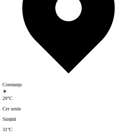
Constanța
☀️
29
°
C
Cer senin
Simțită
31
°C