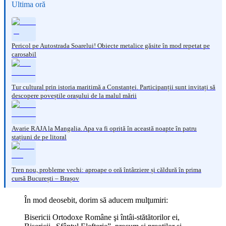
Ultima oră
Pericol pe Autostrada Soarelui! Obiecte metalice găsite în mod repetat pe
carosabil
Tur cultural prin istoria maritimă a Constanței. Participanții sunt invitați să
descopere poveștile orașului de la malul mării
Avarie RAJA la Mangalia. Apa va fi oprită în această noapte în patru
stațiuni de pe litoral
Tren nou, probleme vechi: aproape o oră întârziere și căldură în prima
cursă București – Brașov
În mod deosebit, dorim să aducem mulţumiri:
Bisericii Ortodoxe Române şi întâi-stătătorilor ei,