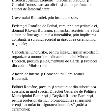
Bisericii „Sfântul Elefterie”, precum şi preoţilor şi
Corului Tronos, care au oficiat şi au dat profunzime
slujbei de înmormântare;
Guvernului României, prin instituţiile sale;
Federaţiei Române de Fotbal, care, prin preşedintele ei,
domnul Răzvan Burleanu, şi membrii acesteia, ne-a fost
alături pe întreaga durată a funeraliilor, prin implicarea
constantă şi sprijinul acordat în găzduirea ceremoniilor
naţionale;
Cancelariei Onorurilor, pentru întregul sprijin acordat în
organizarea onorurilor dedicate domnului Mircea
Lucescu, precum şi Regimentului de Gardă şi Protocol
din cadrul Ministerului
Afacerilor Interne şi Comenduirii Garnizoanei
Bucureşti;
Poliţiei Române, precum şi structurilor din subordinea
acesteia, în mod special Direcţiei Generale de Poliţie a
Municipiului Bucureşti şi Brigăzii Rutiere Bucureşti,
pentru profesionalismul, promptitudinea şi sprijinul
esenţial acordat în asigurarea bunei desfăşurări a
ceremoniei;