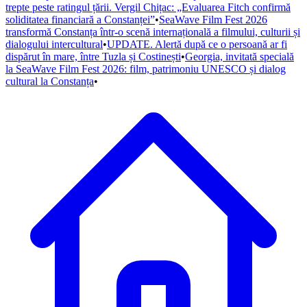
trepte peste ratingul țării. Vergil Chițac: „Evaluarea Fitch confirmă
soliditatea financiară a Constanței”
•
SeaWave Film Fest 2026
transformă Constanța într-o scenă internațională a filmului, culturii și
dialogului intercultural
•
UPDATE. Alertă după ce o persoană ar fi
dispărut în mare, între Tuzla și Costinești
•
Georgia, invitată specială
la SeaWave Film Fest 2026: film, patrimoniu UNESCO și dialog
cultural la Constanța
•