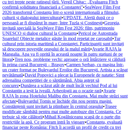
cu trei trepte peste ratingul țării. Vergil Chițac: „Evaluarea Fitch
confirmă soliditatea financiară a Constanței”
•
SeaWave Film Fest
2026 transformă Constanța într-o scenă internațională a filmului,
culturii și dialogului intercultural
•
UPDATE. Alertă după ce o
persoană ar fi dispărut în mare, între Tuzla și Costinești
•
Georgia,
invitată specială la SeaWave Film Fest 2026: film, patrimoniu
UNESCO și dialog cultural la Constanța
•
Pericol pe Autostrada
Soarelui! Obiecte metalice găsite în mod repetat pe carosabil
•
Tur
cultural prin istoria maritimă a Constanței. Participanții sunt invitați
să descopere poveștile orașului de la malul mării
•
Avarie RAJA la
Mangalia. Apa va fi oprită în această noapte în patru stațiuni de pe
litoral
•
Tren nou, probleme vechi: aproape o oră întârziere și căldură
în prima cursă București – Brașov
•
Carmen Șerban, cu mașina într-
un crater format pe Bulevardul Eroilor din București. Artista a scăpat
nevătămată
•
David Popovici a plecat la Europenele de nataţie: Simt
adrenalina competiţiei de o săptămână. Abia aştept să
concurez
•
Dunărea a scăzut atât de mult încât vechiul Pod al lui
Constantin a ieșit la iveală. Arheologii au o ocazie rară
•
Avarie
RAJA în zona Hotelului Malibu din Constanța. Mai multe străzi sunt
afectate
•
Bulevardul Tomis se închide din nou pentru mașini.
Constănțenii sunt invitați la plimbare în centrul orașului
•
Trasee
modificate sâmbătă pentru mai multe autobuze din Constanța. Ce
trebuie să știe călătorii
•
Mihail Kogălniceanu scapă de o parte din
restricțiile la apă. Ce program intră în vigoare
•
Constanța, evaluată
financiar peste România: Fitch îi acordă un profil de credit cu trei