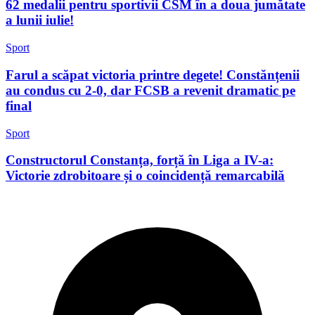
62 medalii pentru sportivii CSM în a doua jumătate
a lunii iulie!
Sport
Farul a scăpat victoria printre degete! Constănțenii
au condus cu 2-0, dar FCSB a revenit dramatic pe
final
Sport
Constructorul Constanța, forță în Liga a IV-a:
Victorie zdrobitoare și o coincidență remarcabilă