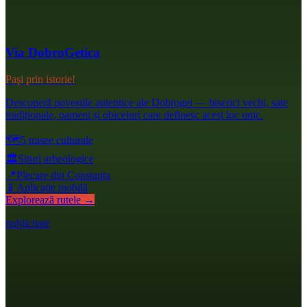
Via DobroGetica
Pași prin istorie!
Descoperă poveștile autentice ale Dobrogei — biserici vechi, sate
tradiționale, oameni și obiceiuri care definesc acest loc unic.
🗺️
5 trasee culturale
🏛️
Situri arheologice
📍
Plecare din Constanța
📱
Aplicație mobilă
Explorează rutele →
publicitate