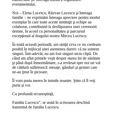
evenimentului.
Noi – Elena Lucescu, Răzvan Lucescu şi întreaga
familie – ne exprimăm întreaga apreciere pentru modul
exemplar în care toate aceste instituţii şi echipe au
colaborat, contribuind la desfăşurarea unei ceremonii
demne, în acord cu personalitatea şi parcursul
excepţional al dragului nostru Mircea Lucescu.
În toată această perioadă, am simţit ceva ce nu credeam
posibil în mijlocul unei asemenea dureri: că nu suntem
singuri. Într-adevăr, nu am fost singuri nicio clipă. De
când am aflat primele veşti despre starea lui de sănătate
şi până după înmormântare, s-a revărsat spre noi un val
de căldură sufletească: mesaje, gânduri şi gesturi care
ne-au ţinut în picioare.
Îl vom purta mereu în inimile noastre. Ştim că îl veţi
purta şi voi.
Cu profundă recunoştinţă,
Familia Lucescu”, se arată în scrisoarea deschisă
transmisă de familia Lucescu.