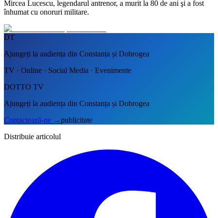
Mircea Lucescu, legendarul antrenor, a murit la 80 de ani şi a fost
înhumat cu onoruri militare.
DT
Ajungeți la audiența din Constanța și Dobrogea
TV · Online · Social Media · Evenimente
DOTTO TV
Ajungeți la audiența din Constanța și Dobrogea
Contactează-ne
→
publicitate
Distribuie articolul