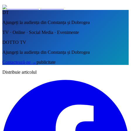
DT
Ajungeți la audiența din Constanța și Dobrogea
TV · Online · Social Media · Evenimente
DOTTO TV
Ajungeți la audiența din Constanța și Dobrogea
Contactează-ne
→
publicitate
Distribuie articolul