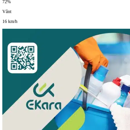
72
%
Vânt
16
km/h