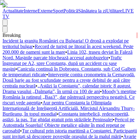
Actualitate
Interne
Externe
Sport
Politică
Sănătatea la zi
Utilitare
LIVE
TV
Breaking
Incident la granița României cu Bulgaria! O dronă a explodat pe
teritoriul bulgar
•
Record de turiști pe litoral în acest weekend. Peste
200.000 de oameni sunt la mare
•
Linia 102, traseu deviat în Faleză
Nord. Mașinile parcate blochează accesul autobuzelor
•
Trafic
îngreunat pe A2, spre Constanța, după un accident cu șase
mașini
•
Canicula continuă în Dobrogea. Constanța, sub Cod Galben
de temperaturi ridicate
•
Intervenție contra cronometru la Cernavodă.
Două barje au fost scufundate pentru a crește debitul de apă către
centrala nucleară
•
„Astăzi la Constanța”, calendar istoric 8 august.
Drama vasului „Dalmația”, în urmă cu 100 de ani
•
Moody’s menține
România la ratingul „Baa3”, dar păstrează perspectiva negativă. Ce
riscuri vede agenția
•
Aur pentru Constanța la Olimpiada
Internațională de Inteligență Artificială. Mircistul Alexandru Thury-
Burileanu, în topul mondial
•
Constanța interbelică, redescoperită,
astăzi, la pas. Tur ghidat gratuit prin străzilele Peninsulei
•
Pericol pe
Autostrada Soarelui! Obiecte metalice găsite în mod repetat pe
carosabil
•
Tur cultural prin istoria maritimă a Constanței. Participanții
sunt invitați să descopere poveștile orașului de la malul mării
•
Avarie