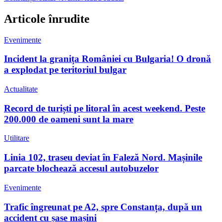
Articole înrudite
Evenimente
Incident la granița României cu Bulgaria! O dronă
a explodat pe teritoriul bulgar
Actualitate
Record de turiști pe litoral în acest weekend. Peste
200.000 de oameni sunt la mare
Utilitare
Linia 102, traseu deviat în Faleză Nord. Mașinile
parcate blochează accesul autobuzelor
Evenimente
Trafic îngreunat pe A2, spre Constanța, după un
accident cu șase mașini