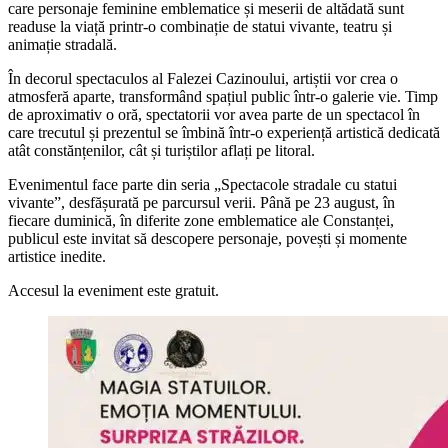
care personaje feminine emblematice și meserii de altădată sunt
readuse la viață printr-o combinație de statui vivante, teatru și
animație stradală.
În decorul spectaculos al Falezei Cazinoului, artiștii vor crea o
atmosferă aparte, transformând spațiul public într-o galerie vie. Timp
de aproximativ o oră, spectatorii vor avea parte de un spectacol în
care trecutul și prezentul se îmbină într-o experiență artistică dedicată
atât constănțenilor, cât și turiștilor aflați pe litoral.
Evenimentul face parte din seria „Spectacole stradale cu statui
vivante”, desfășurată pe parcursul verii. Până pe 23 august, în
fiecare duminică, în diferite zone emblematice ale Constanței,
publicul este invitat să descopere personaje, povești și momente
artistice inedite.
Accesul la eveniment este gratuit.