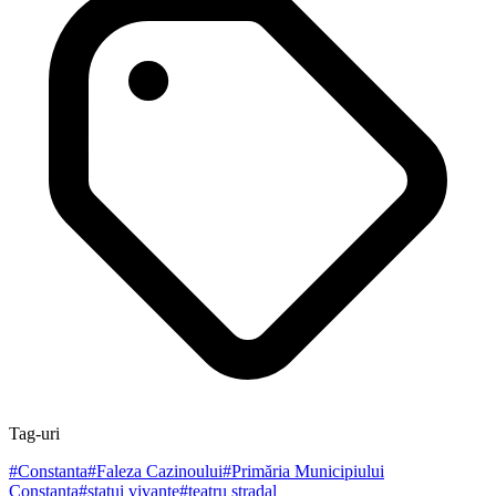
Tag-uri
#
Constanta
#
Faleza Cazinoului
#
Primăria Municipiului
Constanța
#
statui vivante
#
teatru stradal