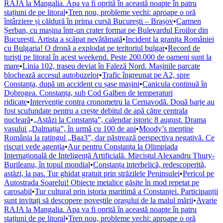
RAJA la Mangalia. Apa va fi oprită în această noapte în patru
stațiuni de pe litoral
•
Tren nou, probleme vechi: aproape o oră
întârziere și căldură în prima cursă București – Brașov
•
Carmen
Șerban, cu mașina într-un crater format pe Bulevardul Eroilor din
București. Artista a scăpat nevătămată
•
Incident la granița României
cu Bulgaria! O dronă a explodat pe teritoriul bulgar
•
Record de
turiști pe litoral în acest weekend. Peste 200.000 de oameni sunt la
mare
•
Linia 102, traseu deviat în Faleză Nord. Mașinile parcate
blochează accesul autobuzelor
•
Trafic îngreunat pe A2, spre
Constanța, după un accident cu șase mașini
•
Canicula continuă în
Dobrogea. Constanța, sub Cod Galben de temperaturi
ridicate
•
Intervenție contra cronometru la Cernavodă. Două barje au
fost scufundate pentru a crește debitul de apă către centrala
nucleară
•
„Astăzi la Constanța”, calendar istoric 8 august. Drama
vasului „Dalmația”, în urmă cu 100 de ani
•
Moody’s menține
România la ratingul „Baa3”, dar păstrează perspectiva negativă. Ce
riscuri vede agenția
•
Aur pentru Constanța la Olimpiada
Internațională de Inteligență Artificială. Mircistul Alexandru Thury-
Burileanu, în topul mondial
•
Constanța interbelică, redescoperită,
astăzi, la pas. Tur ghidat gratuit prin străzilele Peninsulei
•
Pericol pe
Autostrada Soarelui! Obiecte metalice găsite în mod repetat pe
carosabil
•
Tur cultural prin istoria maritimă a Constanței. Participanții
sunt invitați să descopere poveștile orașului de la malul mării
•
Avarie
RAJA la Mangalia. Apa va fi oprită în această noapte în patru
stațiuni de pe litoral
•
Tren nou, probleme vechi: aproape o oră