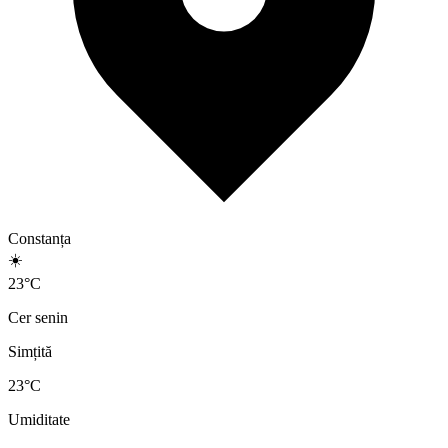
Constanța
☀️
23
°
C
Cer senin
Simțită
23
°C
Umiditate