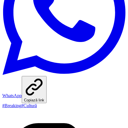
WhatsApp
Copiază link
#
Breaking
#
Cultură