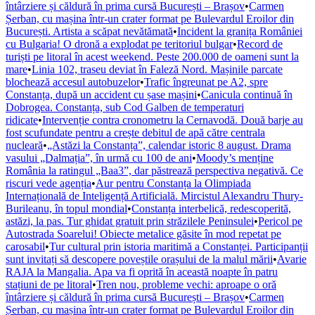
întârziere și căldură în prima cursă București – Brașov
•
Carmen
Șerban, cu mașina într-un crater format pe Bulevardul Eroilor din
București. Artista a scăpat nevătămată
•
Incident la granița României
cu Bulgaria! O dronă a explodat pe teritoriul bulgar
•
Record de
turiști pe litoral în acest weekend. Peste 200.000 de oameni sunt la
mare
•
Linia 102, traseu deviat în Faleză Nord. Mașinile parcate
blochează accesul autobuzelor
•
Trafic îngreunat pe A2, spre
Constanța, după un accident cu șase mașini
•
Canicula continuă în
Dobrogea. Constanța, sub Cod Galben de temperaturi
ridicate
•
Intervenție contra cronometru la Cernavodă. Două barje au
fost scufundate pentru a crește debitul de apă către centrala
nucleară
•
„Astăzi la Constanța”, calendar istoric 8 august. Drama
vasului „Dalmația”, în urmă cu 100 de ani
•
Moody’s menține
România la ratingul „Baa3”, dar păstrează perspectiva negativă. Ce
riscuri vede agenția
•
Aur pentru Constanța la Olimpiada
Internațională de Inteligență Artificială. Mircistul Alexandru Thury-
Burileanu, în topul mondial
•
Constanța interbelică, redescoperită,
astăzi, la pas. Tur ghidat gratuit prin străzilele Peninsulei
•
Pericol pe
Autostrada Soarelui! Obiecte metalice găsite în mod repetat pe
carosabil
•
Tur cultural prin istoria maritimă a Constanței. Participanții
sunt invitați să descopere poveștile orașului de la malul mării
•
Avarie
RAJA la Mangalia. Apa va fi oprită în această noapte în patru
stațiuni de pe litoral
•
Tren nou, probleme vechi: aproape o oră
întârziere și căldură în prima cursă București – Brașov
•
Carmen
Șerban, cu mașina într-un crater format pe Bulevardul Eroilor din