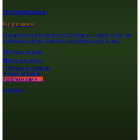
Via DobroGetica
Pași prin istorie!
Descoperă poveștile autentice ale Dobrogei — biserici vechi, sate
tradiționale, oameni și obiceiuri care definesc acest loc unic.
🗺️
5 trasee culturale
🏛️
Situri arheologice
📍
Plecare din Constanța
📱
Aplicație mobilă
Explorează rutele →
publicitate